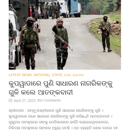
LATEST NEWS
,
NATIONAL
,
STATE
,
ଦେଶ
,
ନୂଆପଡା
କୁପୱାଡାରେ ପୁଣି ସାଧାରଣ ନାଗରିକଙ୍କୁ
ଗୁଳି କଲେ ଆତଙ୍କବାଦୀ
No Comments
April 27, 2025
/
ଶ୍ରୀନଗର : ଜମ୍ମୁ-କଶ୍ମୀରରେ ପୁଣି ସାଧାରଣ ନାଗରିକଙ୍କୁ ଗୁଳି ।
କୁପୱାଡାରେ ଜଣେ ସାଧାରଣ ନାଗରିକଙ୍କୁ ଗୁଳି କରିଛନ୍ତି ଆତଙ୍କବାଦୀ ।
ଗୁରୁତର ଅବସ୍ଥାରେ ତାଙ୍କୁ ମେଡିକାଲରେ ଭର୍ତ୍ତି କରାଯାଇଥିବାବେଳେ,
ଚିକିତ୍ସା ଅବସ୍ଥାରେ ତାଙ୍କର ମୃତ୍ୟୁ ଘଟଛି । ମୃତ ବ୍ୟକ୍ତି ଜଣକ ହେଲେ ୪୫