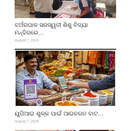
ବଅଁରପାଳ ସରସ୍ୱତୀ ଶିଶୁ ବିଦ୍ୟା
ମନ୍ଦିରରେ…
August 7, 2026
ୟୁପିଆଇ ଶୁଳ୍କ ପାଇଁ ଆଇନଗତ ବାଟ…
August 7, 2026