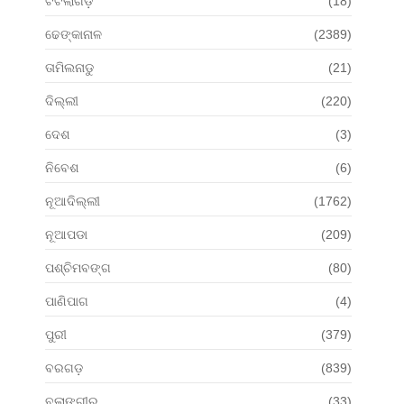
ଟିଟିଲାଗଡ଼
(18)
ଢେଙ୍କାନାଳ
(2389)
ତାମିଲନାଡୁ
(21)
ଦିଲ୍ଲୀ
(220)
ଦେଶ
(3)
ନିବେଶ
(6)
ନୂଆଦିଲ୍ଲୀ
(1762)
ନୂଆପଡା
(209)
ପଶ୍ଚିମବଙ୍ଗ
(80)
ପାଣିପାଗ
(4)
ପୁରୀ
(379)
ବରଗଡ଼
(839)
ବଲାଙ୍ଗୀର
(33)