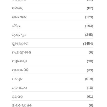
ବଲିଉଡ୍
(82)
ବାଲେଶ୍ଵର
(129)
ବୌଦ୍ଧ
(193)
ବ୍ରହ୍ମପୁର
(345)
ଭୁବନେଶ୍ବର
(3454)
ମଧ୍ୟପ୍ରଦେଶ
(6)
ମୟୂରଭଞ୍ଜ
(30)
ମାଲକାନଗିରି
(39)
ଯାଜପୁର
(619)
ରାଉରକେଲା
(18)
ରାୟଗଡ଼ା
(61)
ୱାଲ୍ଡ କପ୍ ହକି
(6)