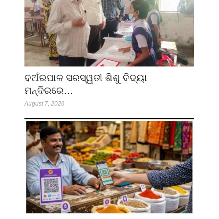
ବଅଁରପାଳ ସରସ୍ୱତୀ ଶିଶୁ ବିଦ୍ୟା
ମନ୍ଦିରରେ…
August 7, 2026