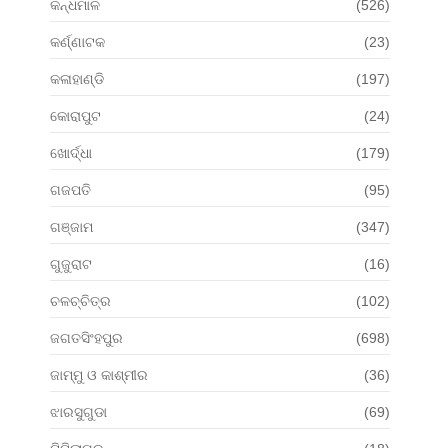
କନ୍ଧମାଳ
(526)
କର୍ଣ୍ଣାଟକ
(23)
କଳାହାଣ୍ଡି
(197)
କୋରାପୁଟ
(24)
ଖୋର୍ଦ୍ଧା
(179)
ଗଜପତି
(95)
ଗଞ୍ଜାମ
(347)
ଗୁଜୁରାଟ
(16)
ଚଳଚ୍ଚିତ୍ର
(102)
ଜଗତସିଂହପୁର
(698)
ଜାମ୍ମୁ ଓ କାଶ୍ମୀର
(36)
ଝାରସୁଗୁଡା
(69)