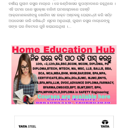
ବର୍ଷୀୟ ଗୁଲାମ ରସୁଲ ମାଗ୍ରେ । ସେ କଣ୍ଡିଖାସର କୁପଓ୍ବାଡାରେ ରହୁଥିଲେ ।
ଏହି ଘଟଣା ପରେ ସୁରକ୍ଷା ବାହିନୀ ଘଟଣାସ୍ଥଳରେ ପହଞ୍ଚି
ଆକ୍ରମଣକାରୀଙ୍କୁ ଖୋଜିବା ସହ ଉକ୍ତ ଅଞ୍ଚଳକୁ ଘେରାବନ୍ଦୀ କରି ସର୍ଚ୍ଚ
ଅପରେସନ ଜାରି ରଖିଛନ୍ତି ।ସୂଚନା ଅନୁଯାୟୀ, ଗୁଲାମ ରସୁଲ ମାଗ୍ରେଙ୍କୁ
ତାଙ୍କ ଘର ନିକଟରେ ଗୁଳି କରାଯାଇଥିଲା ।...