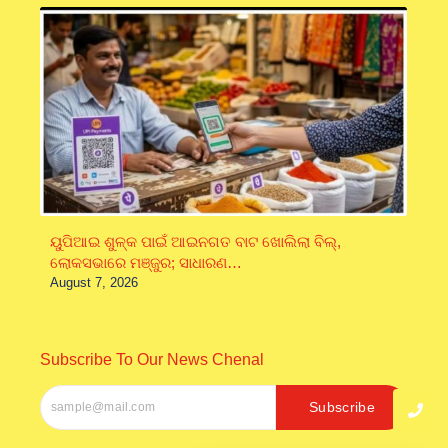
ୟୁପିଆଇ ଶୁଳ୍କ ପାଇଁ ଆଇନଗତ ବାଟ ଖୋଲିଲା ବିଲ୍‌,
ଲୋକସଭାରେ ମଞ୍ଜୁର; ସାଧାରଣ…
August 7, 2026
Subscribe To Our News Chenal
Subscribe