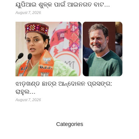
ୟୁପିଆଇ ଶୁଳ୍କ ପାଇଁ ଆଇନଗତ ବାଟ…
August 7, 2026
ଝାଡ଼ଖଣ୍ଡ ଛାତ୍ର ଆନ୍ଦୋଳନ ପ୍ରସଙ୍ଗ:
ରାହୁଲ…
August 7, 2026
Categories