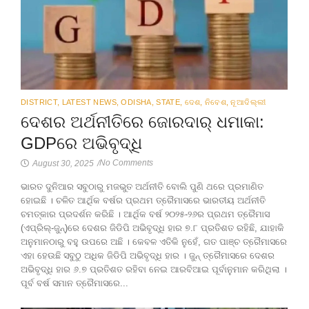
DISTRICT
,
LATEST NEWS
,
ODISHA
,
STATE
,
ଦେଶ
,
ନିବେଶ
,
ନୂଆଦିଲ୍ଲୀ
ଦେଶର ଅର୍ଥନୀତିରେ ଜୋରଦାର୍ ଧମାକା:
GDPରେ ଅଭିବୃଦ୍ଧି
No Comments
August 30, 2025
/
ଭାରତ ଦୁନିଆର ସବୁଠାରୁ ମଜଭୁତ ଅର୍ଥନୀତି ବୋଲି ପୁଣି ଥରେ ପ୍ରମାଣିତ
ହୋଇଛି । ଚଳିତ ଆର୍ଥିକ ବର୍ଷର ପ୍ରଥମ ତ୍ରୈମାସରେ ଭାରତୀୟ ଅର୍ଥନୀତି
ଚମତ୍କାର ପ୍ରଦର୍ଶନ କରିଛି । ଆର୍ଥିକ ବର୍ଷ ୨୦୨୫-୨୬ର ପ୍ରଥମ ତ୍ରୈମାସ
(ଏପ୍ରିଲ୍-ଜୁନ୍)ରେ ଦେଶର ଜିଡିପି ଅଭିବୃଦ୍ଧି ହାର ୭.୮ ପ୍ରତିଶତ ରହିଛି, ଯାହାକି
ଅନୁମାନଠାରୁ ବହୁ ଉପରେ ଅଛି । କେବଳ ଏତିକି ନୁହେଁ, ଗତ ପାଞ୍ଚ ତ୍ରୈମାସରେ
ଏହା ହେଉଛି ସବୁଠୁ ଅଧିକ ଜିଡିପି ଅଭିବୃଦ୍ଧି ହାର । ଜୁନ୍ ତ୍ରୈମାସରେ ଦେଶର
ଅଭିବୃଦ୍ଧି ହାର ୬.୭ ପ୍ରତିଶତ ରହିବା ନେଇ ଆରବିଆଇ ପୂର୍ବାନୁମାନ କରିଥିଲା ।
ପୂର୍ବ ବର୍ଷ ସମାନ ତ୍ରୈମାସରେ...