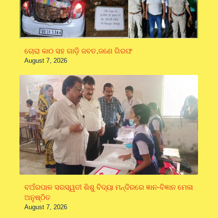
ଚୋରା କାଠ ସହ ଗାଡ଼ି ଜବତ,ଜଣେ ଗିରଫ
August 7, 2026
ବଅଁରପାଳ ସରସ୍ୱତୀ ଶିଶୁ ବିଦ୍ୟା ମନ୍ଦିରରେ ଜ୍ଞାନ-ବିଜ୍ଞାନ ମେଳା
ଅନୁଷ୍ଠିତ
August 7, 2026