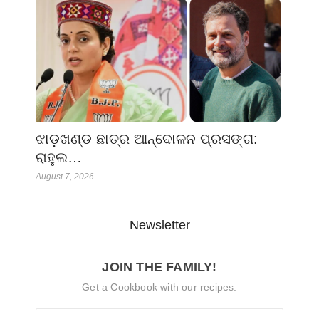
ଝାଡ଼ଖଣ୍ଡ ଛାତ୍ର ଆନ୍ଦୋଳନ ପ୍ରସଙ୍ଗ:
ରାହୁଲ…
August 7, 2026
Newsletter
JOIN THE FAMILY!
Get a Cookbook with our recipes.