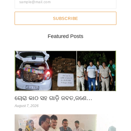
SUBSCRIBE
Featured Posts
ଚୋରା କାଠ ସହ ଗାଡ଼ି ଜବତ,ଜଣେ…
August 7, 2026