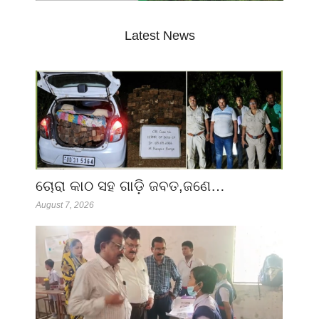
Latest News
ଚୋରା କାଠ ସହ ଗାଡ଼ି ଜବତ,ଜଣେ…
August 7, 2026