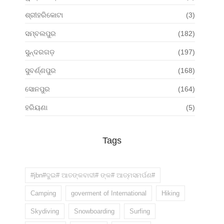
ଶ୍ରୀହରିକୋଟା
(3)
ସମ୍ବଲପୁର
(182)
ସୁନ୍ଦରଗଡ଼
(197)
ସୁବର୍ଣ୍ଣପୁର
(168)
ସୋନପୁର
(164)
ହରିୟଣା
(5)
Tags
#jbn#ଦୁଇ# ଆତଙ୍କବାଦୀ# ଙ୍କ# ଆତ୍ମସମର୍ପଣ#
Camping
goverment of International
Hiking
Skydiving
Snowboarding
Surfing