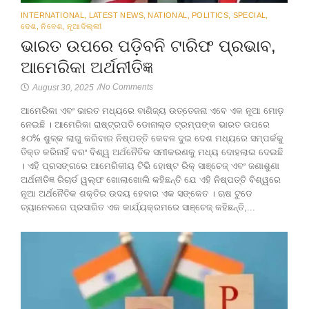
INTERNATIONAL
,
LATEST NEWS
,
NATIONAL
,
POLITICS
,
SPECIAL
,
ଦେଶ
,
ନିବେଶ
,
ନୂଆଦିଲ୍ଲୀ
ଭାରତ ଉପରେ ପଡ଼ିବନି ଟାରିଫ ପ୍ରଭାବ,
ଆମେରିକା ଅର୍ଥନୀତିଜ୍ଞ
No Comments
August 30, 2025
/
ଆମେରିକା ଏବଂ ଭାରତ ମଧ୍ୟରେ ବାଣିଜ୍ୟ ଉତ୍ତେଜନା ଏବେ ଏକ ନୂଆ ମୋଡ଼
ନେଇଛି । ଆମେରିକା ରାଷ୍ଟ୍ରପତି ଡୋନାଲ୍ଡ ଟ୍ରମ୍ପଙ୍କ ଭାରତ ଉପରେ
୫୦% ଶୁଳ୍କ ଲାଗୁ କରିବାର ନିଷ୍ପତ୍ତି କେବଳ ଦୁଇ ଦେଶ ମଧ୍ୟରେ ସମ୍ପର୍କକୁ
ତିକ୍ତ କରିନାହିଁ ବରଂ ବିଶ୍ୱ ଅର୍ଥନୈତିକ ସମୀକରଣକୁ ମଧ୍ୟ ଦୋହଲାଇ ଦେଇଛି
। ଏହି ପ୍ରସଙ୍ଗରେ ଆମେରିକୀୟ ଟିଭି ହୋଷ୍ଟ ରିକ୍ ସାଞ୍ଚେଜ୍ ଏବଂ ଜଣାଶୁଣା
ଅର୍ଥନୀତିଜ୍ଞ ରିଚାର୍ଡ ୱଲ୍ଫ ଖୋଲାଖୋଲି କହିଛନ୍ତି ଯେ ଏହି ନିଷ୍ପତ୍ତି ବିଶ୍ୱରେ
ନୂଆ ଅର୍ଥନୈତିକ ଶକ୍ତିର ଉଦୟ ହେବାର ଏକ ସଙ୍କେତ । ଋଷ ଟୁଡେ
ଚ୍ୟାନେଲରେ ପ୍ରସାରିତ ଏକ କାର୍ଯ୍ୟକ୍ରମରେ ସାଞ୍ଚେଜ୍ କହିଛନ୍ତି,...