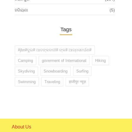
ହରିୟଣା
(5)
Tags
#jbn#ଦୁଇ# ଆତଙ୍କବାଦୀ# ଙ୍କ# ଆତ୍ମସମର୍ପଣ#
Camping
goverment of International
Hiking
Skydiving
Snowboarding
Surfing
Swimming
Traveling
हाजीपुर न्यूज़
About Us