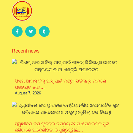
Recent news
ପିଏମ୍ ଆବାସ ବିଲ୍ ପାସ୍ ପାଇଁ ଲାଞ୍ଚ; ଭିଜିଲାନ୍ସ ଜାଲରେ
ପଞ୍ଚାୟତ ଡାଟା…
August 7, 2026
ସ୍ୱାଧୀନତା କପ ଫୁଟବଲ ଚମ୍ପିୟାନସିପ :ପେନାଲଟିକ ସୁଟ
ଜରିଆରେ ପାଦେରୀପଡା ଓ ସୁଣ୍ଡରୁମିଲା…