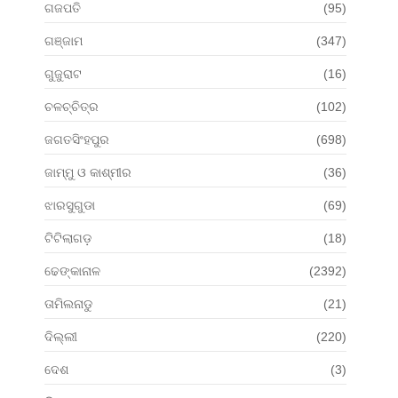
ଗଜପତି
(95)
ଗଞ୍ଜାମ
(347)
ଗୁଜୁରାଟ
(16)
ଚଳଚ୍ଚିତ୍ର
(102)
ଜଗତସିଂହପୁର
(698)
ଜାମ୍ମୁ ଓ କାଶ୍ମୀର
(36)
ଝାରସୁଗୁଡା
(69)
ଟିଟିଲାଗଡ଼
(18)
ଢେଙ୍କାନାଳ
(2392)
ତାମିଲନାଡୁ
(21)
ଦିଲ୍ଲୀ
(220)
ଦେଶ
(3)