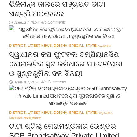
ଭିଜିଲାନ୍ସ ଜାଲରେ ପଞ୍ଚାୟତ ଡାଟା
ଏଣ୍ଟ୍ରି ଅପରେଟର
No Comments
August 7, 2026
/
DISTRICT
,
LATEST NEWS
,
ODISHA
,
SPECIAL
,
STATE
,
କନ୍ଧମାଳ
ସ୍ୱାଧୀନତା କପ ଫୁଟବଲ ଚମ୍ପିୟାନସିପ
:ପେନାଲଟିକ ସୁଟ ଜରିଆରେ ପାଦେରୀପଡା
ଓ ସୁଣ୍ଡରୁମିଲା ଦଳ ବିଜୟୀ
No Comments
August 7, 2026
/
DISTRICT
,
LATEST NEWS
,
ODISHA
,
SPECIAL
,
STATE
,
ଅନୁଗୋଳ
,
ଅନୁଗୋଳ
,
ଢେଙ୍କାନାଳ
ଟାଟା ଷ୍ଟିଲ୍ ମେରାମଣ୍ଡଳୀର ଭେଣ୍ଡର
SGB Brandsafway Private Limited