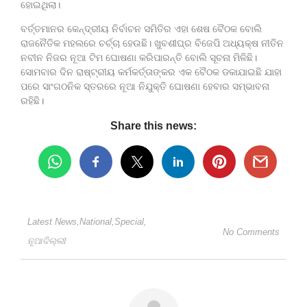
ହୋଇଥିଲା।
ବର୍ତ୍ତମାନର କେନ୍ଦ୍ରୀୟ ନିର୍ବାଚନ ସମିତିର ଏହା ଶେଷ ବୈଠକ ବୋଲି
ରାଜନୈତିକ ମହଲରେ ଚର୍ଚ୍ଚା ହେଉଛି। ଖୁବଶୀଘ୍ର ବିଜେପି ଅଧ୍ୟକ୍ଷ ନୀତିନ
ନବୀନ ନିଜର ନୂଆ ଟିମ ଘୋଷଣା କରିପାରନ୍ତି ବୋଲି ସୂଚନା ମିଳିଛି।
ସୋମବାର ଦିନ ରାଷ୍ଟ୍ରୀୟ କର୍ମକର୍ତ୍ତାଙ୍କର ଏକ ବୈଠକ ଡକାଯାଇଛି ଯାହା
ପରେ ସାଂଗଠନିକ ସ୍ତରରେ ନୂଆ ନିଯୁକ୍ତି ଘୋଷଣା ହେବାର ସମ୍ଭାବନା
ରହିଛି।
Share this news:
Latest News
,
National
,
Special
,
No Comments
ନୂଆଦିଲ୍ଲୀ