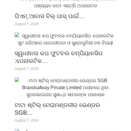
ପିଏମ୍ ଆବାସ ବିଲ୍ ପାସ୍ ପାଇଁ…
August 7, 2026
ସ୍ୱାଧୀନତା କପ ଫୁଟବଲ ଚମ୍ପିୟାନସିପ
:ପେନାଲଟିକ…
August 7, 2026
ଟାଟା ଷ୍ଟିଲ୍ ମେରାମଣ୍ଡଳୀର ଭେଣ୍ଡର
SGB…
August 7, 2026