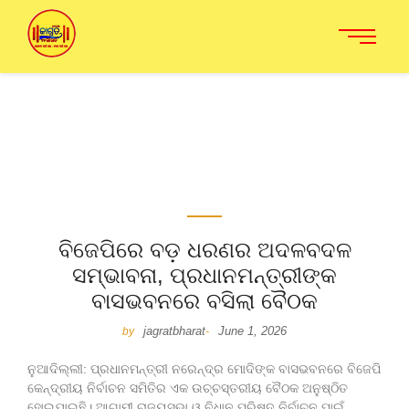
ବିଜେପିରେ ବଡ଼ ଧରଣର ଅଦଳବଦଳ
ସମ୍ଭାବନା, ପ୍ରଧାନମନ୍ତ୍ରୀଙ୍କ
ବାସଭବନରେ ବସିଲା ବୈଠକ
jagratbharat
June 1, 2026
by
-
ନୁଆଦିଲ୍ଲୀ: ପ୍ରଧାନମନ୍ତ୍ରୀ ନରେନ୍ଦ୍ର ମୋଦିଙ୍କ ବାସଭବନରେ ବିଜେପି
କେନ୍ଦ୍ରୀୟ ନିର୍ବାଚନ ସମିତିର ଏକ ଉଚ୍ଚସ୍ତରୀୟ ବୈଠକ ଅନୁଷ୍ଠିତ
ହୋଇଯାଇଛି। ଆଗାମୀ ରାଜ୍ୟସଭା ଓ ବିଧାନ ପରିଷଦ ନିର୍ବାଚନ ପାଇଁ