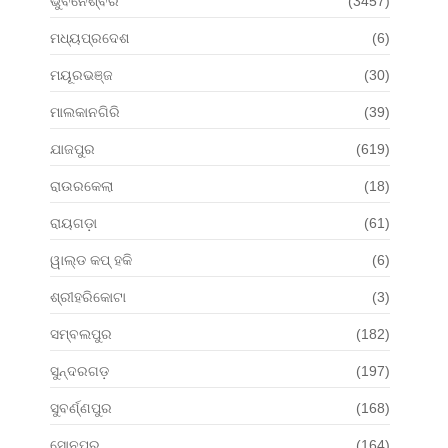
ଭୁବନେଶ୍ବର
(3457)
ମଧ୍ୟପ୍ରଦେଶ
(6)
ମୟୂରଭଞ୍ଜ
(30)
ମାଲକାନଗିରି
(39)
ଯାଜପୁର
(619)
ରାଉରକେଲା
(18)
ରାୟଗଡ଼ା
(61)
ୱାଲ୍ଡ କପ୍ ହକି
(6)
ଶ୍ରୀହରିକୋଟା
(3)
ସମ୍ବଲପୁର
(182)
ସୁନ୍ଦରଗଡ଼
(197)
ସୁବର୍ଣ୍ଣପୁର
(168)
ସୋନପୁର
(164)