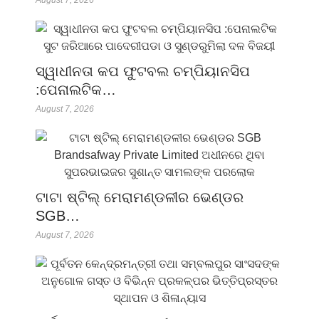
ସ୍ୱାଧୀନତା କପ ଫୁଟବଲ ଚମ୍ପିୟାନସିପ
:ପେନାଲଟିକ…
August 7, 2026
ଟାଟା ଷ୍ଟିଲ୍ ମେରାମଣ୍ଡଳୀର ଭେଣ୍ଡର
SGB…
August 7, 2026