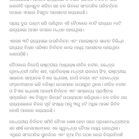
ରଣନୀତି ପ୍ରସ୍ତୁତ କରିବା ସହ ଦଳ ଭିତରେ ସାଂଗଠନିକ ପରିବର୍ତ୍ତନ
ଉପରେ ଏଠାରେ ବିସ୍ତୃତ ଆଲୋଚନା କରାଯାଇଛି।
ପ୍ରାୟ ଦୁଇ ଘଣ୍ଟା ଧରି ଚାଲିଥିବା ଏହି ବୈଠକରେ ୧୦ଟି ରାଜ୍ୟର ୨୪ଟି
ରାଜ୍ୟସଭା ଆସନ ଉପରେ ମନ୍ଥନ ହୋଇଥିଲା।
ଏହାସହ ୩ଟି ରାଜ୍ୟସଭା ଉପନିର୍ବାଚନ ଏବଂ ମହାରାଷ୍ଟ୍ର ସମେତ ବିଭିନ୍ନ
ରାଜ୍ୟର ବିଧାନ ପରିଷଦ ନିର୍ବାଚନ ନେଇ ମଧ୍ୟ ଆଲୋଚନା ହୋଇଥିବା
ଜଣାପଡ଼ିଛି।
ବୈଠକରେ ବିଜେପି ରାଷ୍ଟ୍ରୀୟ ଅଧ୍ୟକ୍ଷ ନୀତିନ ନବୀନ, କେନ୍ଦ୍ର
ଗୃହମନ୍ତ୍ରୀ ଅମିତ ଶାହ, ପ୍ରତିରକ୍ଷା ମନ୍ତ୍ରୀ ରାଜନାଥ ସିଂହ, ରାଷ୍ଟ୍ରୀୟ
ସାଧାରଣ ସମ୍ପାଦକ ବିଏଲ ସନ୍ତୋଷ, ଜେପି ନଡ୍ଡା ଏବଂ ଦେବେନ୍ଦ୍ର
ଫଡ଼ନବୀସଙ୍କ ଭଳି ବରିଷ୍ଠ ନେତାମାନେ ଉପସ୍ଥିତ ଥିଲେ। ନୀତିନ ନବୀନ
ଓ ବିଏଲ ସନ୍ତୋଷ ଆଗାମୀ ନିର୍ବାଚନ ଏବଂ ସମ୍ଭାବ୍ୟ ପ୍ରାର୍ଥୀଙ୍କ
ସମ୍ପର୍କରେ ଏକ ବିସ୍ତୃତ ରିପୋର୍ଟ ଉପସ୍ଥାପନ କରିଥିଲେ। ଦଳ ଚଳିତ ଥର
ରାଜ୍ୟସଭାରେ ନିଜର ପୂର୍ବ ସଂଖ୍ୟା ଠାରୁ ୩ରୁ ୪ଟି ଅଧିକ ଆସନ ଜିତିବ
ବୋଲି ଆକଳନ କରାଯାଇଛି।
କେନ୍ଦ୍ରୀୟ ନିର୍ବାଚନ ସମିତି ବୈଠକ ଶେଷ ହେବା ପରେ ପ୍ରଧାନମନ୍ତ୍ରୀଙ୍କ
ସହ ଶୀର୍ଷ ନେତାମାନଙ୍କର ଏକ ସ୍ୱତନ୍ତ୍ର ବୈଠକ ମଧ୍ୟ ହୋଇଥିଲା।
ଏଥିରେ ସାଂଗଠନିକ ପୁନର୍ଗଠନ ଏବଂ ନୂଆ ଟିମ ଗଠନ ନେଇ ବିଚାରବିମର୍ଶ