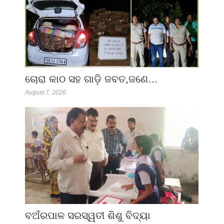
ଚୋରା କାଠ ସହ ଗାଡ଼ି ଜବତ,ଜଣେ…
August 7, 2026
ବଅଁରପାଳ ସରସ୍ୱତୀ ଶିଶୁ ବିଦ୍ୟା