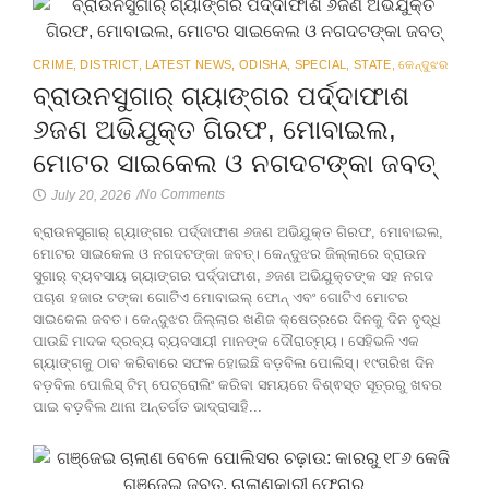
CRIME
,
DISTRICT
,
LATEST NEWS
,
ODISHA
,
SPECIAL
,
STATE
,
କେନ୍ଦୁଝର
ବ୍ରାଉନସୁଗାର୍ ଗ୍ୟାଙ୍ଗର ପର୍ଦ୍ଦାଫାଶ
୬ଜଣ ଅଭିଯୁକ୍ତ ଗିରଫ, ମୋବାଇଲ,
ମୋଟର ସାଇକେଲ ଓ ନଗଦଟଙ୍କା ଜବତ୍
No Comments
July 20, 2026
/
ବ୍ରାଉନସୁଗାର୍ ଗ୍ୟାଙ୍ଗର ପର୍ଦ୍ଦାଫାଶ ୬ଜଣ ଅଭିଯୁକ୍ତ ଗିରଫ, ମୋବାଇଲ,
ମୋଟର ସାଇକେଲ ଓ ନଗଦଟଙ୍କା ଜବତ୍। କେନ୍ଦୁଝର ଜିଲ୍ଲାରେ ବ୍ରାଉନ
ସୁଗାର୍ ବ୍ୟବସାୟ ଗ୍ୟାଙ୍ଗର ପର୍ଦ୍ଦାଫାଶ, ୬ଜଣ ଅଭିଯୁକ୍ତଙ୍କ ସହ ନଗଦ
ପଚାଶ ହଜାର ଟଙ୍କା ଗୋଟିଏ ମୋବାଇଲ୍ ଫୋନ୍ ଏବଂ ଗୋଟିଏ ମୋଟର
ସାଇକେଲ ଜବତ। କେନ୍ଦୁଝର ଜିଲ୍ଲାର ଖଣିଜ କ୍ଷେତ୍ରରେ ଦିନକୁ ଦିନ ବୃଦ୍ଧି
ପାଉଛି ମାଦକ ଦ୍ରବ୍ୟ ବ୍ୟବସାୟୀ ମାନଙ୍କ ଦୌରାତ୍ମ୍ୟ। ସେହିଭଳି ଏକ
ଗ୍ୟାଙ୍ଗକୁ ଠାବ କରିବାରେ ସଫଳ ହୋଇଛି ବଡ଼ବିଲ ପୋଲିସ୍। ୧୯ତାରିଖ ଦିନ
ବଡ଼ବିଲ ପୋଲିସ୍ ଟିମ୍ ପେଟ୍ରୋଲିଂ କରିବା ସମୟରେ ବିଶ୍ଵସ୍ତ ସୂତ୍ରରୁ ଖବର
ପାଇ ବଡ଼ବିଲ ଥାନା ଅନ୍ତର୍ଗତ ଭାଦ୍ରାସାହି...