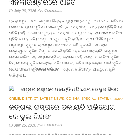
ଏନକାଉଣ୍ଟରରେ ଆହତ
No Comments
July 26, 2026
/
ବ୍ରହ୍ମପୁର, ୨୬.୭: ଗଞ୍ଜାମ ଜିଲ୍ଲାର ପୁରୁଷୋତ୍ତମପୁର ଅଞ୍ଚଳରେ ଶନିବାର
ଭୋର ସମୟରେ ପୁଲିସ ଓ ଜଣେ ଦୁର୍ଦାନ୍ତ ଅପରାଧୀଙ୍କ ମଧ୍ୟରେ ଗୁଳିବିନିମୟ
ଘଟିଛି। ଏହି ଘଟଣାରେ କୁଖ୍ୟାତ ଅପରାଧୀ ଘନଶ୍ୟାମ ବେହେରା ଓରଫ କାଳିଆ
ଗୁଳିବିଦ୍ଧ ହୋଇଛି। ତାଙ୍କ ଆଣ୍ଠୁରେ ଗୁଳି ବାଜିଥିବା ସୂଚନା ମିଳିଛି।ସୂଚନା
ଅନୁଯାୟୀ, ପୁରୁଷୋତ୍ତମପୁର ଥାନା ଆଇଆଇସି କୁଳମଣି ସେଠୀଙ୍କ
ନେତୃତ୍ୱରେ ପୁଲିସ ଟିମ୍ କୋଦଳା–ସିଂହାସିନି ରୋଡ଼ରେ ପାଟ୍ରୋଲିଂ କରୁଥିବା
ବେଳେ କାଳିଆ ସହ ସାମ୍ନାସାମ୍ନି ହୋଇଥିଲେ। ଏହି ସମୟରେ କାଳିଆ ପୁଲିସ
ଟିମ୍ ଉପରକୁ ଗୁଳି ଚଳାଇଥିବା ଅଭିଯୋଗ ହୋଇଛି।ଆତ୍ମରକ୍ଷା ପାଇଁ ପୁଲିସ
ମଧ୍ୟ ପାଲଟା ଗୁଳିଚାଳନା କରିଥିଲା। ଏଥିରେ କାଳିଆଙ୍କ ଆଣ୍ଠୁରେ ଗୁଳି
ବାଜିଥିଲା।...
CRIME
,
DISTRICT
,
LATEST NEWS
,
ODISHA
,
SPECIAL
,
STATE
,
କନ୍ଧମାଳ
ଜଙ୍ଗଲ ରାସ୍ତାରେ ଡକାୟତି ଅଭିଯୋଗ
ରେ ଦୁଇ ଗିରଫ
No Comments
July 25, 2026
/