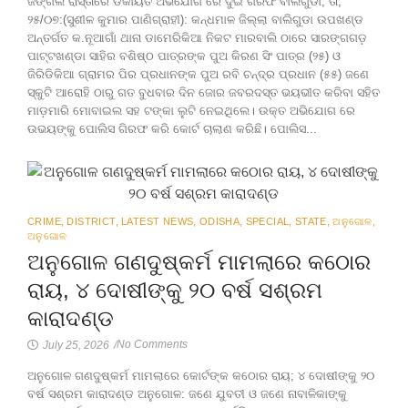
ଜଙ୍ଗଲ ରାସ୍ତାରେ ଡକାୟତି ଅଭିଯୋଗ ରେ ଦୁଇ ଗିରଫ ବାଲିଗୁଡା, ତା,
୨୫/୦୭:(ସୁଶୀଳ କୁମାର ପାଣିଗ୍ରାହୀ): କନ୍ଧମାଳ ଜିଲ୍ଲା ବାଲିଗୁଡା ଉପଖଣ୍ଡ
ଅନ୍ତର୍ଗତ କ.ନୂଆଗାଁ ଥାନା ଡାମେରିକିଆ ନିକଟ ମାରବାଲି ଠାରେ ସାରଙ୍ଗଗଡ଼
ପାଟ୍ଟଖଣ୍ଡା ସାହିର ବଶିଷ୍ଠ ପାତ୍ରଙ୍କ ପୁଅ କିରଣ ସିଂ ପାତ୍ର (୨୫) ଓ
ଜିରିଡିକିଆ ଗ୍ରାମର ପିର ପ୍ରଧାନଙ୍କ ପୁଅ ରବି ଚନ୍ଦ୍ର ପ୍ରଧାନ (୫୫) ଜଣେ
ସ୍କୁଟି ଆରୋହି ଠାରୁ ଗତ ବୁଧବାର ଦିନ ଜୋର ଜବରଦସ୍ତ ଭୟଭୀତ କରିବା ସହିତ
ମାଡ଼ମାରି ମୋବାଇଲ ସହ ଟଙ୍କା ଲୁଟି ନେଇଥିଲେ। ଉକ୍ତ ଅଭିଯୋଗ ରେ
ଉଭୟଙ୍କୁ ପୋଲିସ ଗିରଫ କରି କୋର୍ଟ ଚାଲାଣ କରିଛି। ପୋଲିସ...
CRIME
,
DISTRICT
,
LATEST NEWS
,
ODISHA
,
SPECIAL
,
STATE
,
ଅନୁଗୋଳ
,
ଅନୁଗୋଳ
ଅନୁଗୋଳ ଗଣଦୁଷ୍କର୍ମ ମାମଲାରେ କଠୋର
ରାୟ, ୪ ଦୋଷୀଙ୍କୁ ୨୦ ବର୍ଷ ସଶ୍ରମ
କାରାଦଣ୍ଡ
No Comments
July 25, 2026
/
ଅନୁଗୋଳ ଗଣଦୁଷ୍କର୍ମ ମାମଲାରେ କୋର୍ଟଙ୍କ କଠୋର ରାୟ; ୪ ଦୋଷୀଙ୍କୁ ୨୦
ବର୍ଷ ସଶ୍ରମ କାରାଦଣ୍ଡ ଅନୁଗୋଳ: ଜଣେ ଯୁବତୀ ଓ ଜଣେ ନାବାଳିକାଙ୍କୁ