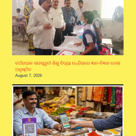
ବଅଁରପାଳ ସରସ୍ୱତୀ ଶିଶୁ ବିଦ୍ୟା ମନ୍ଦିରରେ ଜ୍ଞାନ-ବିଜ୍ଞାନ ମେଳା
ଅନୁଷ୍ଠିତ
August 7, 2026