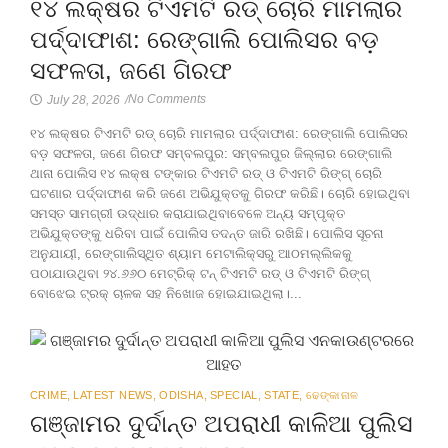
୧୪ ଲକ୍ଷର ଟିଏମଟି ରଡ୍ ଚୋରି ମାମଲାର
ପର୍ଦ୍ଦାଫାଶ: ରେଙ୍ଗାଲି ପୋଲିସର ବଡ଼
ସଫଳତା, ଜଣେ ଗିରଫ
No Comments
July 28, 2026
/
୧୪ ଲକ୍ଷର ଟିଏମଟି ରଡ୍ ଚୋରି ମାମଲାର ପର୍ଦ୍ଦାଫାଶ: ରେଙ୍ଗାଲି ପୋଲିସର
ବଡ଼ ସଫଳତା, ଜଣେ ଗିରଫ ସମ୍ବଲପୁର: ସମ୍ବଲପୁର ଜିଲ୍ଲାର ରେଙ୍ଗାଲି
ଥାନା ପୋଲିସ ୧୪ ଲକ୍ଷ ଟଙ୍କାର ଟିଏମଟି ରଡ୍ ଓ ଟିଏମଟି ରିଙ୍ଗ୍ ଚୋରି
ଘଟଣାର ପର୍ଦ୍ଦାଫାଶ କରି ଜଣେ ଅଭିଯୁକ୍ତକୁ ଗିରଫ କରିଛି। ଚୋରି ହୋଇଥିବା
ସମସ୍ତ ସାମଗ୍ରୀ ଉଦ୍ଧାର କରାଯାଇଥିବାବେଳେ ଅନ୍ୟ ସମ୍ପୃକ୍ତ
ଅଭିଯୁକ୍ତଙ୍କୁ ଧରିବା ପାଇଁ ପୋଲିସ ତଦନ୍ତ ଜାରି ରଖିଛି। ପୋଲିସ ସୂଚନା
ଅନୁଯାୟୀ, ରେଙ୍ଗାଲିସ୍ଥିତ ଶ୍ୟାମ ମେଟାଲିକ୍ସରୁ ଆଠମଲ୍ଲିକକୁ
ପଠାଯାଉଥିବା ୨୪.୬୬୦ ମେଟ୍ରିକ୍ ଟନ୍ ଟିଏମଟି ରଡ୍ ଓ ଟିଏମଟି ରିଙ୍ଗ୍
ବୋଝେଇ ଟ୍ରକ୍ ଚାଳକ ସହ ନିଖୋଜ ହୋଇଯାଇଥିଲା।...
CRIME
,
LATEST NEWS
,
ODISHA
,
SPECIAL
,
STATE
,
ଢେଙ୍କାନାଳ
ଗଞ୍ଜାମର ଦୁର୍ଦାନ୍ତ ଅପରାଧୀ କାଳିଆ ପୁଲିସ