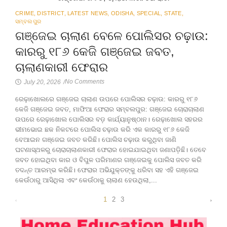
CRIME
,
DISTRICT
,
LATEST NEWS
,
ODISHA
,
SPECIAL
,
STATE
,
ସମ୍ବଲପୁର
ଗଞ୍ଜେଇ ଚାଲାଣ ବେଳେ ପୋଲିସର ଚଢ଼ାଉ:
କାରରୁ ୧୮୬ କେଜି ଗଞ୍ଜେଇ ଜବତ,
ଚାଲାଣକାରୀ ଫେରାର
No Comments
July 20, 2026
/
ରେଢ଼ାଖୋଲରେ ଗଞ୍ଜେଇ ଚାଲାଣ ଉପରେ ପୋଲିସର ଚଢ଼ାଉ: କାରରୁ ୧୮୬
କେଜି ଗଞ୍ଜେଇ ଜବତ, ମାଫିଆ ଫେରାର ସମ୍ବଲପୁର: ଗଞ୍ଜେଇ ଚୋରାଚାଲାଣ
ଉପରେ ରେଢ଼ାଖୋଲ ପୋଲିସର ବଡ଼ କାର୍ଯ୍ୟାନୁଷ୍ଠାନ। ରେଢ଼ାଖୋଲ ସହରର
ଭୀମଭୋଇ ଛକ ନିକଟରେ ପୋଲିସ ଚଢ଼ାଉ କରି ଏକ କାରରୁ ୧୮୬ କେଜି
ବେଆଇନ ଗଞ୍ଜେଇ ଜବତ କରିଛି। ପୋଲିସ ଚଢ଼ାଉ କରୁଥିବା ଜାଣି
ଘଟଣାସ୍ଥଳରୁ ଚୋରାଚାଲାଣକାରୀ ଫେରାର ହୋଇଯାଇଥିବା ଜଣାପଡ଼ିଛି। ତେବେ
ଜବତ ହୋଇଥିବା କାର ଓ ବିପୁଳ ପରିମାଣର ଗଞ୍ଜେଇକୁ ପୋଲିସ ଜବତ କରି
ତଦନ୍ତ ଆରମ୍ଭ କରିଛି। ଫେରାର ଅଭିଯୁକ୍ତଙ୍କୁ ଧରିବା ସହ ଏହି ଗଞ୍ଜେଇ
କେଉଁଠାରୁ ଆସିଥିଲା ଏବଂ କେଉଁଠାକୁ ଚାଲାଣ ହେଉଥିଲା,...
1
2
3