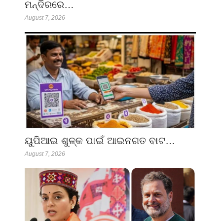
ମନ୍ଦିରରେ…
August 7, 2026
ୟୁପିଆଇ ଶୁଳ୍କ ପାଇଁ ଆଇନଗତ ବାଟ…
August 7, 2026