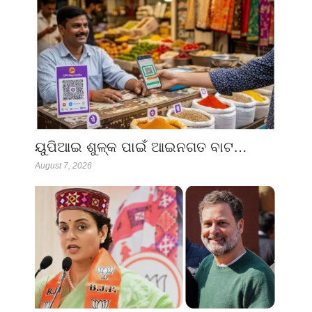
ୟୁପିଆଇ ଶୁଳ୍କ ପାଇଁ ଆଇନଗତ ବାଟ…
August 7, 2026