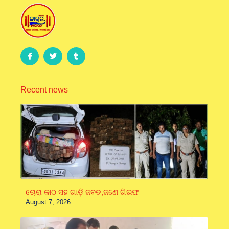
Recent news
ଚୋରା କାଠ ସହ ଗାଡ଼ି ଜବତ,ଜଣେ ଗିରଫ
August 7, 2026