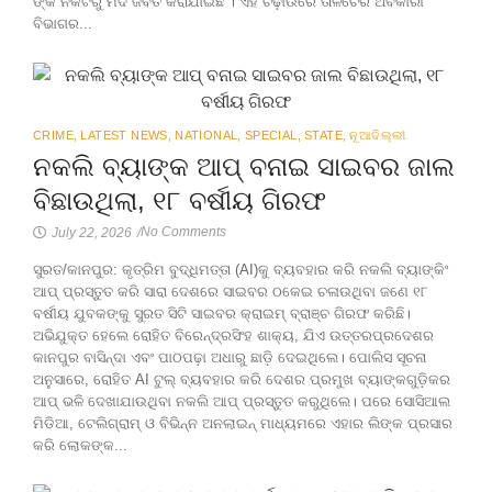
ଙ୍କ ନିକଟରୁ ମଦ ଜବତ କରାଯାଇଛି । ଏହି ଚଢ଼ାଉରେ ତାଳଚେର ଅବକାରୀ
ବିଭାଗର...
CRIME
,
LATEST NEWS
,
NATIONAL
,
SPECIAL
,
STATE
,
ନୂଆଦିଲ୍ଲୀ
ନକଲି ବ୍ୟାଙ୍କ ଆପ୍ ବନାଇ ସାଇବର ଜାଲ
ବିଛାଉଥିଲା, ୧୮ ବର୍ଷୀୟ ଗିରଫ
No Comments
July 22, 2026
/
ସୁରତ/କାନପୁର: କୃତ୍ରିମ ବୁଦ୍ଧିମତ୍ତା (AI)କୁ ବ୍ୟବହାର କରି ନକଲି ବ୍ୟାଙ୍କିଂ
ଆପ୍ ପ୍ରସ୍ତୁତ କରି ସାରା ଦେଶରେ ସାଇବର ଠକେଇ ଚଳାଉଥିବା ଜଣେ ୧୮
ବର୍ଷୀୟ ଯୁବକଙ୍କୁ ସୁରତ ସିଟି ସାଇବର କ୍ରାଇମ୍ ବ୍ରାଞ୍ଚ ଗିରଫ କରିଛି।
ଅଭିଯୁକ୍ତ ହେଲେ ରୋହିତ ବିରେନ୍ଦ୍ରସିଂହ ଶାକ୍ୟ, ଯିଏ ଉତ୍ତରପ୍ରଦେଶର
କାନପୁର ବାସିନ୍ଦା ଏବଂ ପାଠପଢ଼ା ଅଧାରୁ ଛାଡ଼ି ଦେଇଥିଲେ। ପୋଲିସ ସୂଚନା
ଅନୁସାରେ, ରୋହିତ AI ଟୁଲ୍ ବ୍ୟବହାର କରି ଦେଶର ପ୍ରମୁଖ ବ୍ୟାଙ୍କଗୁଡ଼ିକର
ଆପ୍ ଭଳି ଦେଖାଯାଉଥିବା ନକଲି ଆପ୍ ପ୍ରସ୍ତୁତ କରୁଥିଲେ। ପରେ ସୋସିଆଲ
ମିଡିଆ, ଟେଲିଗ୍ରାମ୍ ଓ ବିଭିନ୍ନ ଅନଲାଇନ୍ ମାଧ୍ୟମରେ ଏହାର ଲିଙ୍କ ପ୍ରସାର
କରି ଲୋକଙ୍କ...