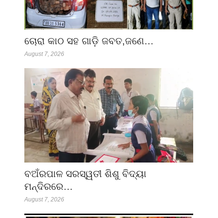
ଚୋରା କାଠ ସହ ଗାଡ଼ି ଜବତ,ଜଣେ…
August 7, 2026
ବଅଁରପାଳ ସରସ୍ୱତୀ ଶିଶୁ ବିଦ୍ୟା
ମନ୍ଦିରରେ…
August 7, 2026