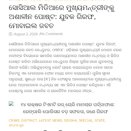
ସୋସିଆଲ ମିଡିଆରେ ମୁଖ୍ୟମନ୍ତ୍ରୀଙ୍କୁ
ଅଶାଳୀନ ପୋଷ୍ଟ: ଯୁବକ ଗିରଫ,
ମୋବାଇଲ ଜବତ
No Comments
August 3, 2026
/
ସୋସିଆଲ ମିଡିଆରେ ମୁଖ୍ୟମନ୍ତ୍ରୀଙ୍କୁ ଅଶାଳୀନ ପୋଷ୍ଟ: ଯୁବକ ଗିରଫ,
ମୋବାଇଲ ଜବତ କେନ୍ଦୁଝର, ୦୩/୦୮: ଓଡ଼ିଶାର ମୁଖ୍ୟମନ୍ତ୍ରୀ ମୋହନ ଚରଣ
ମାଝୀଙ୍କ ବିରୋଧରେ ସାମାଜିକ ଗଣମାଧ୍ୟମରେ ଅଶାଳୀନ ମନ୍ତବ୍ୟ ଓ ଭିଡିଓ
ପୋଷ୍ଟ କରିବା ଅଭିଯୋଗରେ କେନ୍ଦୁଝର ଜିଲ୍ଲା ପୁଲିସ ଜଣେ ଯୁବକଙ୍କୁ
ଗିରଫ କରିଛି। ଅଭିଯୁକ୍ତଙ୍କୁ କୋର୍ଟ ଚାଲାଣ କରାଯାଇଥିବା ବେଳେ ତାଙ୍କ
ନିକଟରୁ ଏକ ମୋବାଇଲ ଫୋନ ମଧ୍ୟ ଜବତ କରାଯାଇଛି। ପୁଲିସ ସୂଚନା
ଅନୁଯାୟୀ, ସୁଶାନ୍ତ ଦାସ (୨୮) ନିଜ ଫେସବୁକ୍ ଆକାଉଣ୍ଟରେ ମୁଖ୍ୟମନ୍ତ୍ରୀଙ୍କୁ
ନେଇ ଅପମାନଜନକ ମନ୍ତବ୍ୟ ସହ ଏକ ଭିଡିଓ ପୋଷ୍ଟ କରିଥିଲେ। ଏହି
ପୋଷ୍ଟକୁ ନେଇ ସାମାଜିକ ଓ ରାଜନୈତିକ ମହଲରେ ତୀବ୍ର...
CRIME
,
DISTRICT
,
LATEST NEWS
,
ODISHA
,
SPECIAL
,
STATE
,
ସମ୍ବଲପୁର