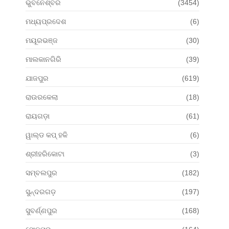
ଭୁବନେଶ୍ବର
(3454)
ମଧ୍ୟପ୍ରଦେଶ
(6)
ମୟୂରଭଞ୍ଜ
(30)
ମାଲକାନଗିରି
(39)
ଯାଜପୁର
(619)
ରାଉରକେଲା
(18)
ରାୟଗଡ଼ା
(61)
ୱାଲ୍ଡ କପ୍ ହକି
(6)
ଶ୍ରୀହରିକୋଟା
(3)
ସମ୍ବଲପୁର
(182)
ସୁନ୍ଦରଗଡ଼
(197)
ସୁବର୍ଣ୍ଣପୁର
(168)