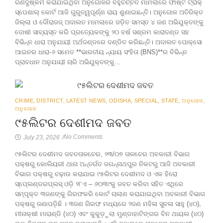
ଗଣଦୁଷ୍କର୍ମ କରାଯାଇଥିବା ଅନୁଗୋଳର ବହୁଚର୍ଚ୍ଚିତ ମାମଲାରେ ଫାଷ୍ଟ ଟ୍ରାକ୍
ସ୍ପେଶାଲ୍ କୋର୍ଟ ଆଜି ଗୁରୁତ୍ୱପୂର୍ଣ୍ଣ ରାୟ ଶୁଣାଇଛନ୍ତି। ଅନୁଗୋଳ ଅତିରିକ୍ତ
ଜିଲ୍ଲା ଓ ଦୌରାଜଜ୍ ଅଦାଲତ ମାମଲାରେ ଜଡ଼ିତ ସମସ୍ତ ୪ ଜଣ ଅଭିଯୁକ୍ତଙ୍କୁ
ଦୋଷୀ ସାବ୍ୟସ୍ତ କରି ପ୍ରତ୍ୟେକଙ୍କୁ ୨୦ ବର୍ଷ ସଶ୍ରମ କାରାଦଣ୍ଡ ସହ
ବିଭିନ୍ନ ଧାରା ଅନୁଯାୟୀ ଅର୍ଥଦଣ୍ଡରେ ଦଣ୍ଡିତ କରିଛନ୍ତି। ଅଦାଲତ ପୋକ୍ସୋ
ଆଇନର ଧାରା-୬ ସମେତ **ଭାରତୀୟ ନ୍ୟାୟ ସଂହିତା (BNS)**ର ବିଭିନ୍ନ
ପ୍ରାବଧାନ ଅନୁଯାୟୀ ଚାରି ଅଭିଯୁକ୍ତଙ୍କୁ...
CRIME
,
DISTRICT
,
LATEST NEWS
,
ODISHA
,
SPECIAL
,
STATE
,
ଅନୁଗୋଳ
,
ଅନୁଗୋଳ
୯୫ଲିଟର ଦେଶୀମଦ ଜବତ
No Comments
July 23, 2026
/
୯୫ଲିଟର ଦେଶୀମଦ ଜବତତାଳଚେର, ୨୩/୦୭ ତାଳଚେର ଅବକାରୀ ବିଭାଗ
ପକ୍ଷରୁ କୋଲିୟରୀ ଥାନା ଅନ୍ତର୍ଗତ ଜଗନ୍ନାଥପୁର ନିକଟରୁ ଆଜି ଅବକାରୀ
ବିଭାଗ ପକ୍ଷରୁ ଚଢ଼ାଉ କରାଯାଇ ୯୫ଲିଟର ଦେଶୀମଦ ଓ ଏକ ହିରୋ
ସ୍ପେ୍ଲଣ୍ଡରପ୍ଲସ୍ ଓଡ଼ି ୨୮ଏ – ୬୦୩୯କୁ ଜବତ କରିବା ସହିତ ଏଥିରେ
ସମ୍ପୃକ୍ତ ୩ଜଣଙ୍କୁ ଗିରଫକରି କୋର୍ଟ ଚାଲାଣ କରାଯାଇଥିବା ଅବକାରୀ ବିଭାଗ
ପକ୍ଷରୁ ଜଣାପଡ଼ିଛି । ୩ଜଣ ଗିରଫ ମଧ୍ୟରେ ୨ଜଣ ମହିଳା ସୁବଳା ସାହୁ (୪୦),
ମୀନାକ୍ଷୀ ମାରାଣ୍ଡି (୪୦) ଏବଂ କୁକୁଡ଼ୁଲା ମୁଣ୍ଡାହାଟିଙ୍ଗର ବିନ ଥାୟଲ (୪୦)