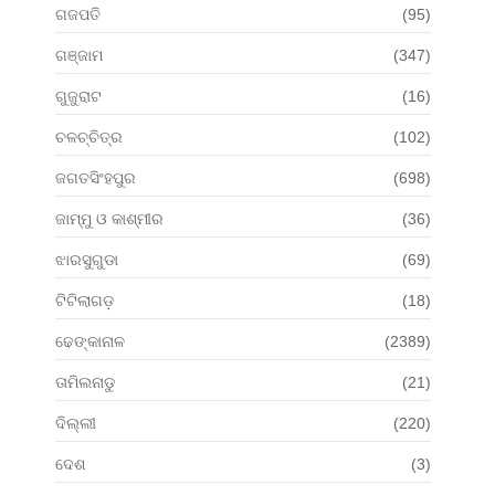
ଗଜପତି
(95)
ଗଞ୍ଜାମ
(347)
ଗୁଜୁରାଟ
(16)
ଚଳଚ୍ଚିତ୍ର
(102)
ଜଗତସିଂହପୁର
(698)
ଜାମ୍ମୁ ଓ କାଶ୍ମୀର
(36)
ଝାରସୁଗୁଡା
(69)
ଟିଟିଲାଗଡ଼
(18)
ଢେଙ୍କାନାଳ
(2389)
ତାମିଲନାଡୁ
(21)
ଦିଲ୍ଲୀ
(220)
ଦେଶ
(3)