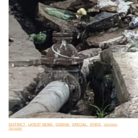
DISTRICT
,
LATEST NEWS
,
ODISHA
,
SPECIAL
,
STATE
,
ଅନୁଗୋଳ
,
ଅନୁଗୋଳ