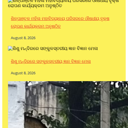
ଶିଳ୍ପାଞ୍ଚଳ ମହିଳା ମହାବିଦ୍ୟାଳୟ ପରିସରରେ ଔଷଧୀୟ ବୃକ୍ଷ
ରୋପଣ କାର୍ଯ୍ୟକ୍ରମ ଅନୁଷ୍ଠିତ
August 8, 2026
ଶିଶୁ ମନ୍ଦିରରେ ସଙ୍କୁଳସ୍ତରୀୟ ଜ୍ଞାନ ବିଜ୍ଞାନ ମେଳା
August 8, 2026