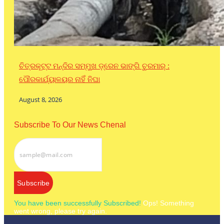
ଚିତ୍ରକୂଟ୍ଟ ମନ୍ଦିର ସମ୍ମୁଖ ଡ଼୍ରେନ ଭାଙ୍ଗି ଚୁରମାର୍ :
ପୌରକାର୍ଯ୍ୟାଳୟର ନାହିଁ ନିଘା
August 8, 2026
Subscribe To Our News Chenal
Subscribe
You have been successfully Subscribed!
Ops! Something
went wrong, please try again.