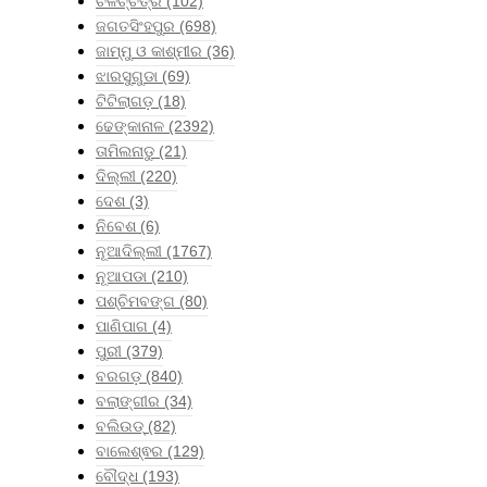
ଚଳଚ୍ଚିତ୍ର
(102)
ଜଗତସିଂହପୁର
(698)
ଜାମ୍ମୁ ଓ କାଶ୍ମୀର
(36)
ଝାରସୁଗୁଡା
(69)
ଟିଟିଲାଗଡ଼
(18)
ଢେଙ୍କାନାଳ
(2392)
ତାମିଲନାଡୁ
(21)
ଦିଲ୍ଲୀ
(220)
ଦେଶ
(3)
ନିବେଶ
(6)
ନୂଆଦିଲ୍ଲୀ
(1767)
ନୂଆପଡା
(210)
ପଶ୍ଚିମବଙ୍ଗ
(80)
ପାଣିପାଗ
(4)
ପୁରୀ
(379)
ବରଗଡ଼
(840)
ବଲାଙ୍ଗୀର
(34)
ବଲିଉଡ୍
(82)
ବାଲେଶ୍ଵର
(129)
ବୌଦ୍ଧ
(193)