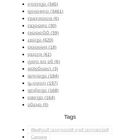
ବ୍ରହ୍ମପୁର
(345)
ଭୁବନେଶ୍ବର
(3461)
ମଧ୍ୟପ୍ରଦେଶ
(6)
ମୟୂରଭଞ୍ଜ
(30)
ମାଲକାନଗିରି
(39)
ଯାଜପୁର
(620)
ରାଉରକେଲା
(18)
ରାୟଗଡ଼ା
(61)
ୱାଲ୍ଡ କପ୍ ହକି
(6)
ଶ୍ରୀହରିକୋଟା
(3)
ସମ୍ବଲପୁର
(184)
ସୁନ୍ଦରଗଡ଼
(197)
ସୁବର୍ଣ୍ଣପୁର
(168)
ସୋନପୁର
(164)
ହରିୟଣା
(5)
Tags
#jbn#ଦୁଇ# ଆତଙ୍କବାଦୀ# ଙ୍କ# ଆତ୍ମସମର୍ପଣ#
Camping