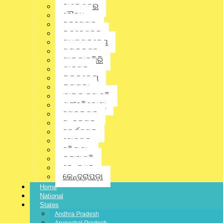
ପ୍ରୋତ୍ସାହନରେ ଓଡ଼ିଶାକୁ ପଶି ଆସୁଥିବା ବାଂଲାଦେଶୀ ଅନୁପ୍ରବେଶକାରୀଙ୍କ
ବାଲେଶ୍ଵର
ସମସ୍ୟା ପ୍ରସଙ୍ଗ ଉଠାଯାଇ କେନ୍ଦ୍ର ସରକାରଙ୍କ ହସ୍ତକ୍ଷେପ
ବୌଦ୍ଧ
ଲୋଡ଼ାଯିବ।
ବ୍ରହ୍ମପୁର
Share this news:
ଭୁବନେଶ୍ବର
ମଧ୍ୟପ୍ରଦେଶ
ମୟୂରଭଞ୍ଜ
ମାଲକାନଗିରି
Whatsapp
ଯାଜପୁର
ରାଉରକେଲା
ରାୟଗଡ଼ା
Facebook
ୱାଲ୍ଡ କପ୍ ହକି
ଶ୍ରୀହରିକୋଟା
ସମ୍ବଲପୁର
Twitter
ସୁନ୍ଦରଗଡ଼
ସୁବର୍ଣ୍ଣପୁର
ସୋନପୁର
ହରିୟଣା
Linkedin
କଳାହାଣ୍ଡି
କେନ୍ଦୁଝର
କେନ୍ଦ୍ରାପଡ଼ା
Pinterest
Home
National
States
Gmail
Andhra Pradesh