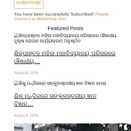
SUBSCRIBE
You have been successfully Subscribed!
Please
Connect to Mailchimp first
Featured Posts
ଶିଳ୍ପାଞ୍ଚଳ ମହିଳା ମହାବିଦ୍ୟାଳୟ ପରିସରରେ
ଔଷଧୀୟ…
August 8, 2026
ଶିଶୁ ମନ୍ଦିରରେ ସଙ୍କୁଳସ୍ତରୀୟ ଜ୍ଞାନ
ବିଜ୍ଞାନ…
August 8, 2026