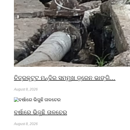
ଚିତ୍ରକୂଟ୍ଟ ମନ୍ଦିର ସମ୍ମୁଖ ଡ଼୍ରେନ ଭାଙ୍ଗି…
August 8, 2026
ବର୍ଷାରେ ଭିଜୁଛି ତାଳଚେର
August 8, 2026