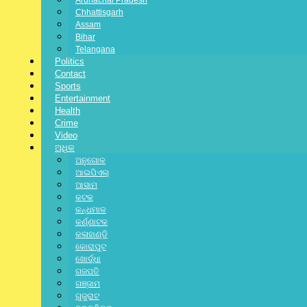
Arunachal Pradesh
Latest News
,
National
,
Chhattisgarh
Assam
Special
,
State
,
ନୂଆଦିଲ୍ଲୀ
Bihar
Telangana
No Comments
Politics
Contact
Sports
Entertainment
Health
Crime
Video
ଅଧିକ
ଅନୁଗୋଳ
ଆଇପିଏଲ୍
ଆସାମ
କଟକ
କନ୍ଧମାଳ
କର୍ଣ୍ଣାଟକ
କଳାହାଣ୍ଡି
କୋରାପୁଟ
ଖୋର୍ଦ୍ଧା
ଗଜପତି
ଗଞ୍ଜାମ
jagratbharat
ଗୁଜୁରାଟ