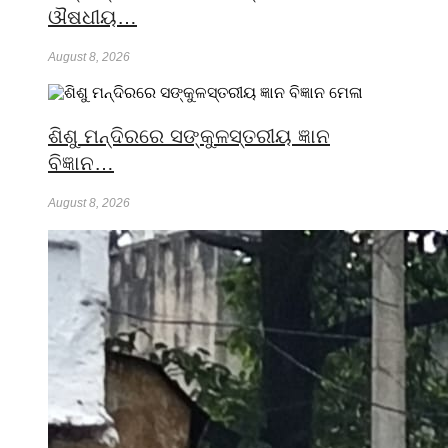
ଔଷଧୀୟ…
August 8, 2026
ଶିଶୁ ମନ୍ଦିରରେ ସଙ୍କୁଳସ୍ତରୀୟ ଜ୍ଞାନ
ବିଜ୍ଞାନ…
August 8, 2026