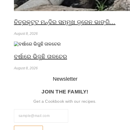
ଚିତ୍ରକୂଟ୍ଟ ମନ୍ଦିର ସମ୍ମୁଖ ଡ଼୍ରେନ ଭାଙ୍ଗି…
August 8, 2026
ବର୍ଷାରେ ଭିଜୁଛି ତାଳଚେର
August 8, 2026
Newsletter
JOIN THE FAMILY!
Get a Cookbook with our recipes.