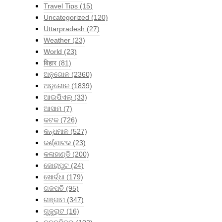
Travel Tips
(15)
Uncategorized
(120)
Uttarpradesh
(27)
Weather
(23)
World
(23)
बिहार
(81)
ଅନୁଗୋଳ
(2360)
ଅନୁଗୋଳ
(1839)
ଆଇପିଏଲ୍
(33)
ଆସାମ
(7)
କଟକ
(726)
କନ୍ଧମାଳ
(527)
କର୍ଣ୍ଣାଟକ
(23)
କଳାହାଣ୍ଡି
(200)
କୋରାପୁଟ
(24)
ଖୋର୍ଦ୍ଧା
(179)
ଗଜପତି
(95)
ଗଞ୍ଜାମ
(347)
ଗୁଜୁରାଟ
(16)