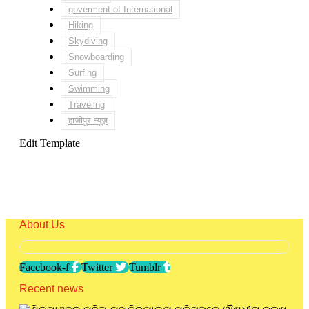
goverment of International
Hiking
Skydiving
Snowboarding
Surfing
Swimming
Traveling
हाजीपुर न्यूज़
Edit Template
About Us
Facebook-f
Twitter
Tumblr
Recent news