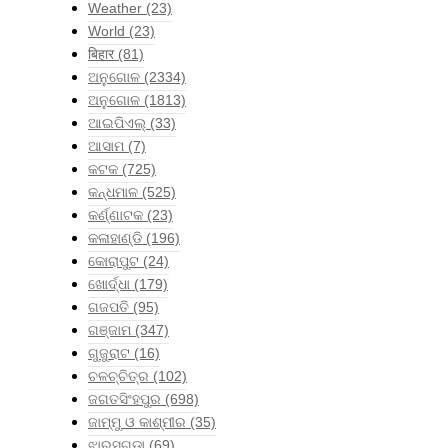
Weather
(23)
World
(23)
बिहार
(81)
ଅନୁଗୋଳ
(2334)
ଅନୁଗୋଳ
(1813)
ଆଇପିଏଲ୍
(33)
ଆସାମ
(7)
କଟକ
(725)
କନ୍ଧମାଳ
(525)
କର୍ଣ୍ଣାଟକ
(23)
କଳାହାଣ୍ଡି
(196)
କୋରାପୁଟ
(24)
ଖୋର୍ଦ୍ଧା
(179)
ଗଜପତି
(95)
ଗଞ୍ଜାମ
(347)
ଗୁଜୁରାଟ
(16)
ଚଳଚ୍ଚିତ୍ର
(102)
ଜଗତସିଂହପୁର
(698)
ଜାମ୍ମୁ ଓ କାଶ୍ମୀର
(35)
ଝାରସୁଗୁଡା
(69)