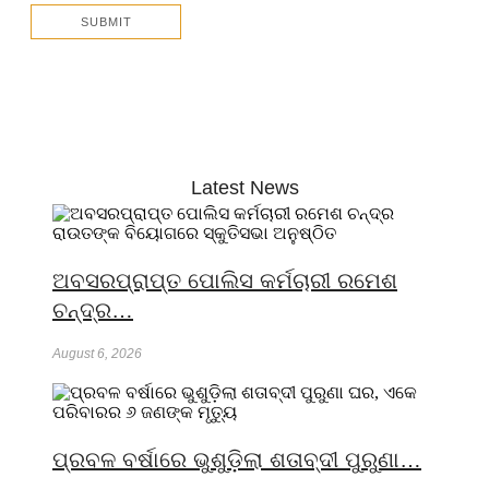
Latest News
ଅବସରପ୍ରାପ୍ତ ପୋଲିସ କର୍ମଚାରୀ ରମେଶ
ଚନ୍ଦ୍ର…
August 6, 2026
ପ୍ରବଳ ବର୍ଷାରେ ଭୁଶୁଡ଼ିଲା ଶତାବ୍ଦୀ ପୁରୁଣା…