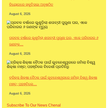
ବିୟୋଗରେ ସ୍କୁତିସଭା ଅନୁଷ୍ଠିତ
August 6, 2026
ପ୍ରବଳ ବର୍ଷାରେ ଭୁଶୁଡ଼ିଲା ଶତାବ୍ଦୀ ପୁରୁଣା ଘର, ଏକେ ପରିବାରର ୬
ଜଣଙ୍କ…
August 6, 2026
ବ୍ରିକ୍ସ ଶିକ୍ଷା ବୈଠକ ପାଇଁ ଭୁବନେଶ୍ୱରରେ ଜମିଲା ବିଶ୍ୱ ଶିକ୍ଷା
ମଞ୍ଚ; ପହଞ୍ଚିଲେ…
August 6, 2026
Subscribe To Our News Chenal