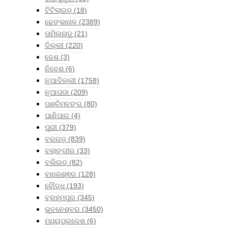
ଟିଟିଲାଗଡ଼
(18)
ଢେଙ୍କାନାଳ
(2389)
ତାମିଲନାଡୁ
(21)
ଦିଲ୍ଲୀ
(220)
ଦେଶ
(3)
ନିବେଶ
(6)
ନୂଆଦିଲ୍ଲୀ
(1758)
ନୂଆପଡା
(209)
ପଶ୍ଚିମବଙ୍ଗ
(80)
ପାଣିପାଗ
(4)
ପୁରୀ
(379)
ବରଗଡ଼
(839)
ବଲାଙ୍ଗୀର
(33)
ବଲିଉଡ୍
(82)
ବାଲେଶ୍ଵର
(128)
ବୌଦ୍ଧ
(193)
ବ୍ରହ୍ମପୁର
(345)
ଭୁବନେଶ୍ବର
(3450)
ମଧ୍ୟପ୍ରଦେଶ
(6)