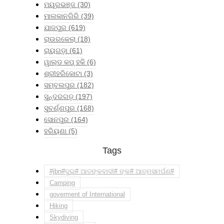
ମୟୂରଭଞ୍ଜ
(30)
ମାଲକାନଗିରି
(39)
ଯାଜପୁର
(619)
ରାଉରକେଲା
(18)
ରାୟଗଡ଼ା
(61)
ୱାଲ୍ଡ କପ୍ ହକି
(6)
ଶ୍ରୀହରିକୋଟା
(3)
ସମ୍ବଲପୁର
(182)
ସୁନ୍ଦରଗଡ଼
(197)
ସୁବର୍ଣ୍ଣପୁର
(168)
ସୋନପୁର
(164)
ହରିୟଣା
(5)
Tags
#jbn#ଦୁଇ# ଆତଙ୍କବାଦୀ# ଙ୍କ# ଆତ୍ମସମର୍ପଣ#
Camping
goverment of International
Hiking
Skydiving