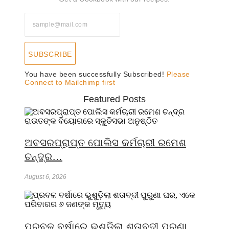
SUBSCRIBE
You have been successfully Subscribed!
Please
Connect to Mailchimp first
Featured Posts
ଅବସରପ୍ରାପ୍ତ ପୋଲିସ କର୍ମଚାରୀ ରମେଶ
ଚନ୍ଦ୍ର…
August 6, 2026
ପ୍ରବଳ ବର୍ଷାରେ ଭୁଶୁଡ଼ିଲା ଶତାବ୍ଦୀ ପୁରୁଣା…