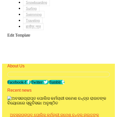
Snowboarding
Surfing
Swimming
Traveling
हाजीपुर न्यूज़
Edit Template
About Us
Facebook-f
Twitter
Tumblr
Recent news
ଅବସରପ୍ରାପ୍ତ ପୋଲିସ କର୍ମଚାରୀ ରମେଶ ଚନ୍ଦ୍ର ରାଉତଙ୍କ