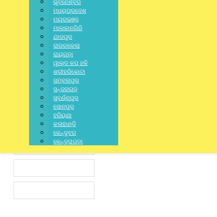
ଭୁବନେଶ୍ବର
ମଧ୍ୟପ୍ରଦେଶ
ମୟୂରଭଞ୍ଜ
Leave a Reply
ମାଲକାନଗିରି
ଯାଜପୁର
Your email address will not be published.
Required fields are
ରାଉରକେଲା
marked
*
ରାୟଗଡ଼ା
ୱାଲ୍ଡ କପ୍ ହକି
ଶ୍ରୀହରିକୋଟା
ସମ୍ବଲପୁର
ସୁନ୍ଦରଗଡ଼
ସୁବର୍ଣ୍ଣପୁର
ସୋନପୁର
ହରିୟଣା
କଳାହାଣ୍ଡି
କେନ୍ଦୁଝର
କେନ୍ଦ୍ରାପଡ଼ା