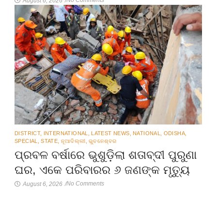
No Comments
August 6, 2026
/
DISTRICT
,
INTERNATIONAL
,
LATEST NEWS
,
NATIONAL
,
ODISHA
,
SPECIAL
,
STATE
,
ନୂଆଦିଲ୍ଲୀ
,
ଭୁବନେଶ୍ବର
ପ୍ରବଳ ବର୍ଷାରେ ଭୁଶୁଡ଼ିଲା ଶତାବ୍ଦୀ ପୁରୁଣା
ଘର, ଏକେ ପରିବାରର ୬ ଜଣଙ୍କ ମୃତ୍ୟୁ
No Comments
August 6, 2026
/