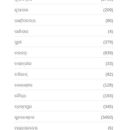
ନୂଆପଡା
(209)
ପଶ୍ଚିମବଙ୍ଗ
(80)
ପାଣିପାଗ
(4)
ପୁରୀ
(379)
ବରଗଡ଼
(839)
ବଲାଙ୍ଗୀର
(33)
ବଲିଉଡ୍
(82)
ବାଲେଶ୍ଵର
(128)
ବୌଦ୍ଧ
(193)
ବ୍ରହ୍ମପୁର
(345)
ଭୁବନେଶ୍ବର
(3450)
ମଧ୍ୟପ୍ରଦେଶ
(6)