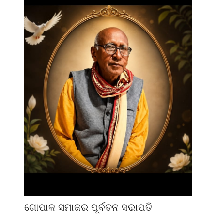
ଗୋପାଳ ସମାଜର ପୂର୍ବତନ ସଭାପତି