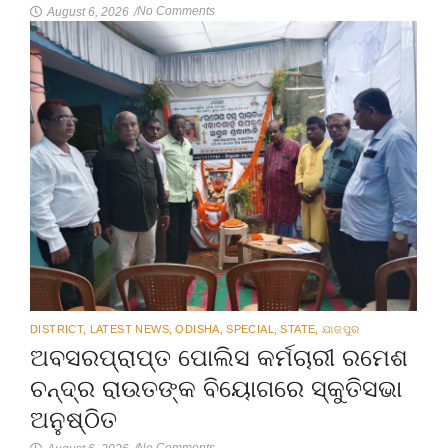
No Comments
August 6, 2026
/
DISTRICT
,
LATEST NEWS
,
ODISHA
,
SPECIAL
,
STATE
,
ଯାଜପୁର
ଅବସରପ୍ରାପ୍ତ ପୋଲିସ କର୍ମଚାରୀ ରମେଶ
ଚନ୍ଦ୍ର ରାଉତଙ୍କ ବିୟୋଗରେ ସ୍କୁତିସଭା
ଅନୁଷ୍ଠିତ