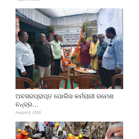
ଅବସରପ୍ରାପ୍ତ ପୋଲିସ କର୍ମଚାରୀ ରମେଶ
ଚନ୍ଦ୍ର…
August 6, 2026