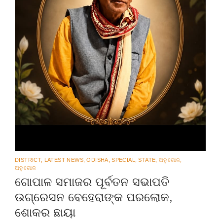
DISTRICT
,
LATEST NEWS
,
ODISHA
,
SPECIAL
,
STATE
,
ଅନୁଗୋଳ
,
ଅନୁଗୋଳ
ଗୋପାଳ ସମାଜର ପୂର୍ବତନ ସଭାପତି
ଉଗ୍ରେସନ ବେହେରାଙ୍କ ପରଲୋକ,
ଶୋକର ଛାୟା