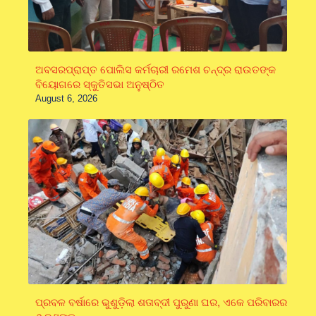
ଅବସରପ୍ରାପ୍ତ ପୋଲିସ କର୍ମଚାରୀ ରମେଶ ଚନ୍ଦ୍ର ରାଉତଙ୍କ
ବିୟୋଗରେ ସ୍କୁତିସଭା ଅନୁଷ୍ଠିତ
August 6, 2026
ପ୍ରବଳ ବର୍ଷାରେ ଭୁଶୁଡ଼ିଲା ଶତାବ୍ଦୀ ପୁରୁଣା ଘର, ଏକେ ପରିବାରର