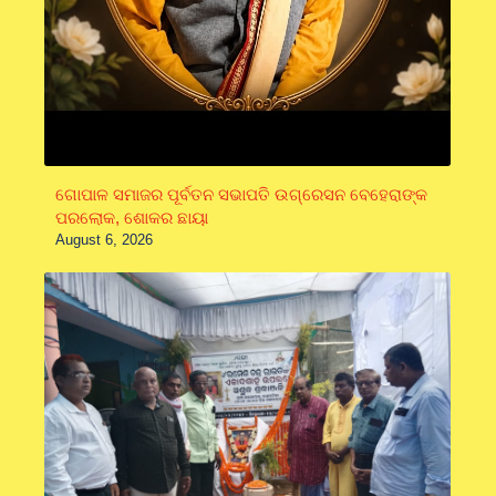
ଗୋପାଳ ସମାଜର ପୂର୍ବତନ ସଭାପତି ଉଗ୍ରେସନ ବେହେରାଙ୍କ
ପରଲୋକ, ଶୋକର ଛାୟା
August 6, 2026