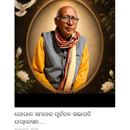
ଗୋପାଳ ସମାଜର ପୂର୍ବତନ ସଭାପତି
ଉଗ୍ରେସନ…
August 6, 2026