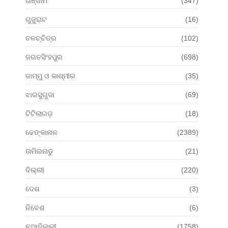
ଗଞ୍ଜାମ
(347)
ଗୁଜୁରାଟ
(16)
ଚଳଚ୍ଚିତ୍ର
(102)
ଜଗତସିଂହପୁର
(698)
ଜାମ୍ମୁ ଓ କାଶ୍ମୀର
(35)
ଝାରସୁଗୁଡା
(69)
ଟିଟିଲାଗଡ଼
(18)
ଢେଙ୍କାନାଳ
(2389)
ତାମିଲନାଡୁ
(21)
ଦିଲ୍ଲୀ
(220)
ଦେଶ
(3)
ନିବେଶ
(6)
ନୂଆଦିଲ୍ଲୀ
(1758)