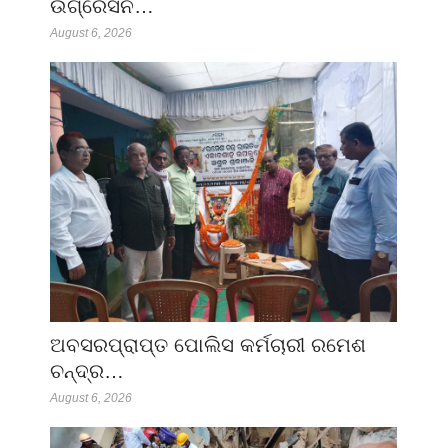
ଉଗ୍ରେସନ…
August 6, 2026
ଅବସରପ୍ରାପ୍ତ ପୋଲିସ କର୍ମଚାରୀ ରମେଶ
ଚନ୍ଦ୍ର…
August 6, 2026