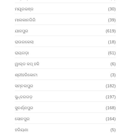
ମୟୂରଭଞ୍ଜ
(30)
ମାଲକାନଗିରି
(39)
ଯାଜପୁର
(619)
ରାଉରକେଲା
(18)
ରାୟଗଡ଼ା
(61)
ୱାଲ୍ଡ କପ୍ ହକି
(6)
ଶ୍ରୀହରିକୋଟା
(3)
ସମ୍ବଲପୁର
(182)
ସୁନ୍ଦରଗଡ଼
(197)
ସୁବର୍ଣ୍ଣପୁର
(168)
ସୋନପୁର
(164)
ହରିୟଣା
(5)