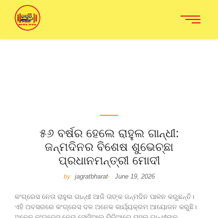
୫୬ ବର୍ଷର ହେଲେ ରାହୁଲ ଗାନ୍ଧୀ:
ଜନ୍ମଦିନର ବିଶେଷ ଶୁଭେଚ୍ଛା
ପ୍ରଧାନମନ୍ତ୍ରୀ ମୋଦୀ
jagratbharat
June 19, 2026
by
-
କଂଗ୍ରେସ ନେତା ରାହୁଲ ଗାନ୍ଧୀ ଆଜି ତାଙ୍କ ଜନ୍ମଦିନ ପାଳନ କରୁଛନ୍ତି।
ଏହି ଅବସରରେ କଂଗ୍ରେସ ଦଳ ଅନେକ କାର୍ଯ୍ୟକ୍ରମ ଆୟୋଜନ କରୁଛି।
ଅନେକ କଂଗ୍ରେସ ନେତା ସୋସିଆଲ ମିଡିଆରେ ରାହୁଲ ଗାନ୍ଧୀଙ୍କ