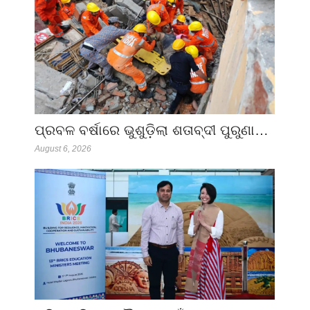
ପ୍ରବଳ ବର୍ଷାରେ ଭୁଶୁଡ଼ିଲା ଶତାବ୍ଦୀ ପୁରୁଣା…
August 6, 2026