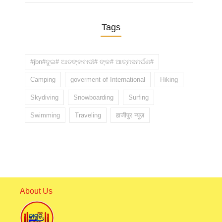
Tags
#jbn#ଦୁଇ# ଆତଙ୍କବାଦୀ# ଙ୍କ# ଆତ୍ମସମର୍ପଣ#
Camping
goverment of International
Hiking
Skydiving
Snowboarding
Surfing
Swimming
Traveling
हाजीपुर न्यूज़
About Us