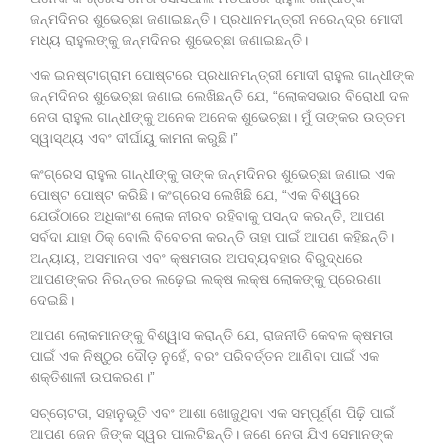
ଜନ୍ମଦିନର ଶୁଭେଚ୍ଛା ଜଣାଇଛନ୍ତି। ପ୍ରଧାନମନ୍ତ୍ରୀ ନରେନ୍ଦ୍ର ମୋଦୀ
ମଧ୍ୟ ରାହୁଲଙ୍କୁ ଜନ୍ମଦିନର ଶୁଭେଚ୍ଛା ଜଣାଇଛନ୍ତି।
ଏକ ଇନଷ୍ଟାଗ୍ରାମ ପୋଷ୍ଟରେ ପ୍ରଧାନମନ୍ତ୍ରୀ ମୋଦୀ ରାହୁଲ ଗାନ୍ଧୀଙ୍କ
ଜନ୍ମଦିନର ଶୁଭେଚ୍ଛା ଜଣାଇ ଲେଖିଛନ୍ତି ଯେ, “ଲୋକସଭାର ବିରୋଧୀ ଦଳ
ନେତା ରାହୁଲ ଗାନ୍ଧୀଙ୍କୁ ଅନେକ ଅନେକ ଶୁଭେଚ୍ଛା। ମୁଁ ତାଙ୍କର ଉତ୍ତମ
ସ୍ୱାସ୍ଥ୍ୟ ଏବଂ ଦୀର୍ଘାୟୁ କାମନା କରୁଛି।”
କଂଗ୍ରେସ ରାହୁଲ ଗାନ୍ଧୀଙ୍କୁ ତାଙ୍କ ଜନ୍ମଦିନର ଶୁଭେଚ୍ଛା ଜଣାଇ ଏକ
ପୋଷ୍ଟ ପୋଷ୍ଟ କରିଛି। କଂଗ୍ରେସ ଲେଖିଛି ଯେ, “ଏକ ବିଶ୍ୱରେ
ଯେଉଁଠାରେ ଅଧିକାଂଶ ଲୋକ ନୀରବ ରହିବାକୁ ପସନ୍ଦ କରନ୍ତି, ଆପଣ
ସର୍ବଦା ଯାହା ଠିକ୍ ବୋଲି ବିବେଚନା କରନ୍ତି ତାହା ପାଇଁ ଆପଣ କହିଛନ୍ତି।
ଅନ୍ୟାୟ, ଅସମାନତା ଏବଂ କ୍ଷମତାର ଅପବ୍ୟବହାର ବିରୁଦ୍ଧରେ
ଆପଣଙ୍କର ନିରନ୍ତର ଲଢ଼େଇ ଲକ୍ଷ ଲକ୍ଷ ଲୋକଙ୍କୁ ପ୍ରେରଣା
ଦେଇଛି।
ଆପଣ ଲୋକମାନଙ୍କୁ ବିଶ୍ୱାସ କରାନ୍ତି ଯେ, ରାଜନୀତି କେବଳ କ୍ଷମତା
ପାଇଁ ଏକ ନିଷ୍ଠୁର ଦୌଡ଼ ନୁହେଁ, ବରଂ ପରିବର୍ତ୍ତନ ଆଣିବା ପାଇଁ ଏକ
ଶକ୍ତିଶାଳୀ ଉପକରଣ।”
ସଚ୍ଚୋଟତା, ସହାନୁଭୂତି ଏବଂ ଆଶା ଖୋଜୁଥିବା ଏକ ସମ୍ପୂର୍ଣ୍ଣ ପିଢ଼ି ପାଇଁ
ଆପଣ ଜେନ ଜିଙ୍କ ସ୍ୱର ପାଲଟିଛନ୍ତି। ଜଣେ ନେତା ଯିଏ ସେମାନଙ୍କ