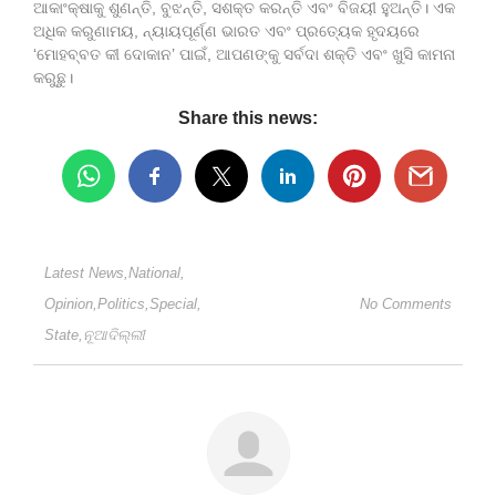
ଆକାଂକ୍ଷାକୁ ଶୁଣନ୍ତି, ବୁଝନ୍ତି, ସଶକ୍ତ କରନ୍ତି ଏବଂ ବିଜୟୀ ହୁଅନ୍ତି। ଏକ
ଅଧିକ କରୁଣାମୟ, ନ୍ୟାୟପୂର୍ଣ୍ଣ ଭାରତ ଏବଂ ପ୍ରତ୍ୟେକ ହୃଦୟରେ
‘ମୋହବ୍ବତ କୀ ଦୋକାନ’ ପାଇଁ, ଆପଣଙ୍କୁ ସର୍ବଦା ଶକ୍ତି ଏବଂ ଖୁସି କାମନା
କରୁଛୁ।
Share this news:
Latest News
,
National
,
Opinion
,
Politics
,
Special
,
No Comments
State
,
ନୂଆଦିଲ୍ଲୀ