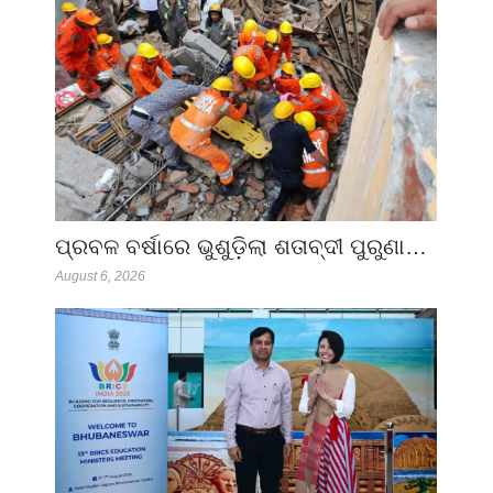
ପ୍ରବଳ ବର୍ଷାରେ ଭୁଶୁଡ଼ିଲା ଶତାବ୍ଦୀ ପୁରୁଣା…
August 6, 2026