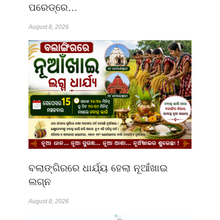
ପରେଡ୍‌ରେ…
August 8, 2026
ବଲାଙ୍ଗିରରେ ଧାର୍ଯ୍ୟ ହେଲା ନୂଆଁଖାଇ
ଲଗ୍ନ
August 8, 2026