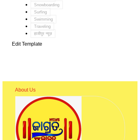
Snowboarding
Surfing
Swimming
Traveling
हाजीपुर न्यूज़
Edit Template
About Us