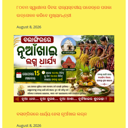
୮୦ତମ ସ୍ୱାଧୀନତା ଦିବସ: ରାଜ୍ୟସ୍ତରୀୟ ପରେଡ୍‌ରେ ପତାକା
ଉତ୍ତୋଳନ କରିବେ ମୁଖ୍ୟମନ୍ତ୍ରୀ
August 8, 2026
ବଲାଙ୍ଗିରରେ ଧାର୍ଯ୍ୟ ହେଲା ନୂଆଁଖାଇ ଲଗ୍ନ
August 8, 2026