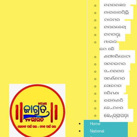
ମୟୂରଭଞ୍ଜ
ମାଲକାନଗିରି
Twitter
ଯାଜପୁର
ରାଉରକେଲା
ରାୟଗଡ଼ା
Linkedin
ୱାଲ୍ଡ
କପ୍ ହକି
ଶ୍ରୀହରିକୋଟା
Pinterest
ସମ୍ବଲପୁର
ସୁନ୍ଦରଗଡ଼
ସୁବର୍ଣ୍ଣପୁର
Gmail
ସୋନପୁର
ହରିୟଣା
କଳାହାଣ୍ଡି
International
,
କେନ୍ଦୁଝର
Latest News
,
National
,
No Comments
କେନ୍ଦ୍ରାପଡ଼ା
Special
,
ନୂଆଦିଲ୍ଲୀ
Home
National