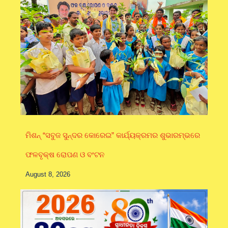
ମିଶନ୍ “ସବୁଜ ସୁନ୍ଦର କୋରେଇ” କାର୍ଯ୍ୟକ୍ରମର ଶୁଭାରମ୍ଭରେ
ଫଳବୃକ୍ଷ ରୋପଣ ଓ ବଂଟନ
August 8, 2026