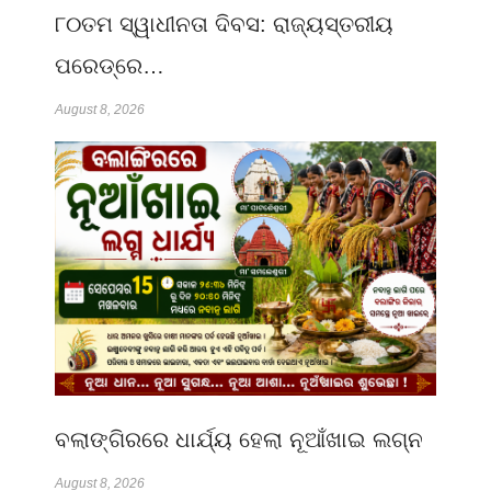
୮୦ତମ ସ୍ୱାଧୀନତା ଦିବସ: ରାଜ୍ୟସ୍ତରୀୟ
ପରେଡ୍‌ରେ…
August 8, 2026
ବଲାଙ୍ଗିରରେ ଧାର୍ଯ୍ୟ ହେଲା ନୂଆଁଖାଇ ଲଗ୍ନ
August 8, 2026