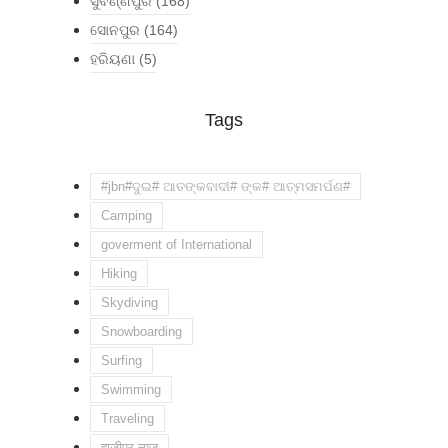
ସୁବର୍ଣ୍ଣପୁର
(168)
ସୋନପୁର
(164)
ହରିୟଣା
(5)
Tags
#jbn#ଦୁଇ# ଆତଙ୍କବାଦୀ# ଙ୍କ# ଆତ୍ମସମର୍ପଣ#
Camping
goverment of International
Hiking
Skydiving
Snowboarding
Surfing
Swimming
Traveling
हाजीपुर न्यूज़