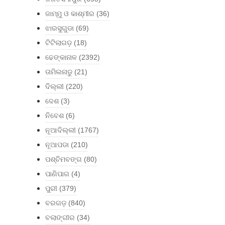
ଜାମ୍ମୁ ଓ କାଶ୍ମୀର
(36)
ଝାରସୁଗୁଡା
(69)
ଟିଟିଲାଗଡ଼
(18)
ଢେଙ୍କାନାଳ
(2392)
ତାମିଲନାଡୁ
(21)
ଦିଲ୍ଲୀ
(220)
ଦେଶ
(3)
ନିବେଶ
(6)
ନୂଆଦିଲ୍ଲୀ
(1767)
ନୂଆପଡା
(210)
ପଶ୍ଚିମବଙ୍ଗ
(80)
ପାଣିପାଗ
(4)
ପୁରୀ
(379)
ବରଗଡ଼
(840)
ବଲାଙ୍ଗୀର
(34)