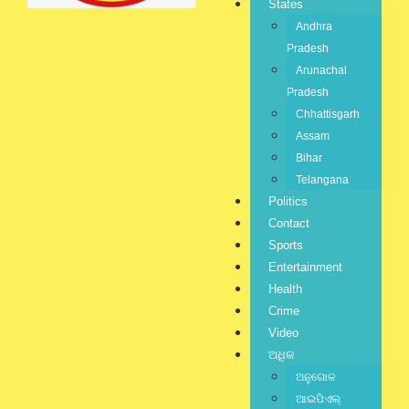
States
Andhra
Pradesh
Arunachal
Pradesh
jagratbharat
Chhattisgarh
Writer & Blogger
Assam
Bihar
Telangana
Politics
Contact
Previous Posts
Sports
Next Post
Entertainment
Health
Crime
Video
Related Posts:
ଅଧିକ
ଅନୁଗୋଳ
ଆଇପିଏଲ୍