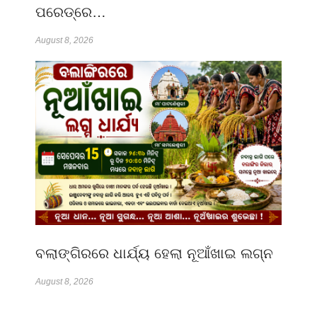
ପରେଡ୍‌ରେ…
August 8, 2026
ବଲାଙ୍ଗିରରେ ଧାର୍ଯ୍ୟ ହେଲା ନୂଆଁଖାଇ ଲଗ୍ନ
August 8, 2026