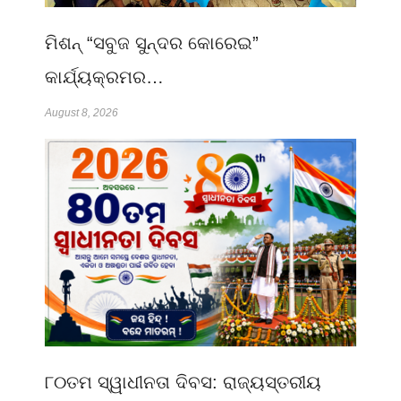
ମିଶନ୍ “ସବୁଜ ସୁନ୍ଦର କୋରେଇ”
କାର୍ଯ୍ୟକ୍ରମର…
August 8, 2026
୮୦ତମ ସ୍ୱାଧୀନତା ଦିବସ: ରାଜ୍ୟସ୍ତରୀୟ