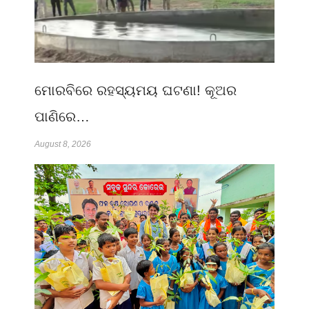
ମୋରବିରେ ରହସ୍ୟମୟ ଘଟଣା! କୂଅର
ପାଣିରେ…
August 8, 2026