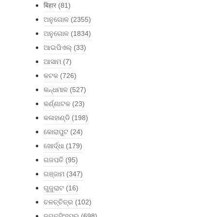
बिहार
(81)
ଅନୁଗୋଳ
(2355)
ଅନୁଗୋଳ
(1834)
ଆଇପିଏଲ୍
(33)
ଆସାମ
(7)
କଟକ
(726)
କନ୍ଧମାଳ
(527)
କର୍ଣ୍ଣାଟକ
(23)
କଳାହାଣ୍ଡି
(198)
କୋରାପୁଟ
(24)
ଖୋର୍ଦ୍ଧା
(179)
ଗଜପତି
(95)
ଗଞ୍ଜାମ
(347)
ଗୁଜୁରାଟ
(16)
ଚଳଚ୍ଚିତ୍ର
(102)
ଜଗତସିଂହପୁର
(698)