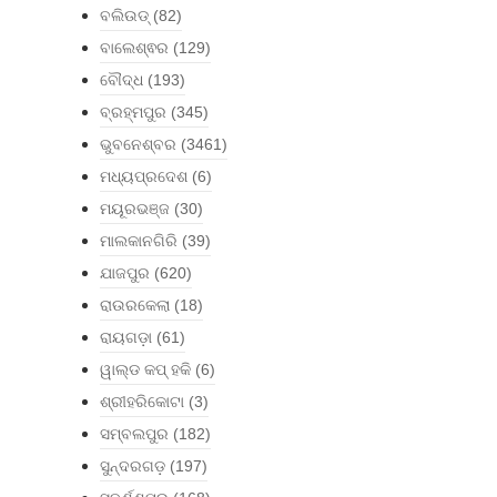
ବଲିଉଡ୍
(82)
ବାଲେଶ୍ଵର
(129)
ବୌଦ୍ଧ
(193)
ବ୍ରହ୍ମପୁର
(345)
ଭୁବନେଶ୍ବର
(3461)
ମଧ୍ୟପ୍ରଦେଶ
(6)
ମୟୂରଭଞ୍ଜ
(30)
ମାଲକାନଗିରି
(39)
ଯାଜପୁର
(620)
ରାଉରକେଲା
(18)
ରାୟଗଡ଼ା
(61)
ୱାଲ୍ଡ କପ୍ ହକି
(6)
ଶ୍ରୀହରିକୋଟା
(3)
ସମ୍ବଲପୁର
(182)
ସୁନ୍ଦରଗଡ଼
(197)