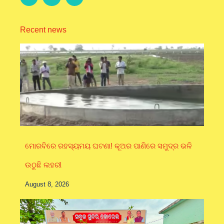
Recent news
ମୋରବିରେ ରହସ୍ୟମୟ ଘଟଣା! କୂଅର ପାଣିରେ ସମୁଦ୍ର ଭଳି
ଉଠୁଛି ଲହରୀ
August 8, 2026