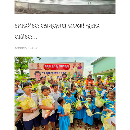
ମୋରବିରେ ରହସ୍ୟମୟ ଘଟଣା! କୂଅର
ପାଣିରେ…
August 8, 2026