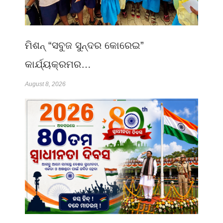
ମିଶନ୍ “ସବୁଜ ସୁନ୍ଦର କୋରେଇ”
କାର୍ଯ୍ୟକ୍ରମର…
August 8, 2026