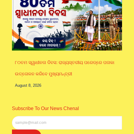
୮୦ତମ ସ୍ୱାଧୀନତା ଦିବସ: ରାଜ୍ୟସ୍ତରୀୟ ପରେଡ୍‌ରେ ପତାକା
ଉତ୍ତୋଳନ କରିବେ ମୁଖ୍ୟମନ୍ତ୍ରୀ
August 8, 2026
Subscribe To Our News Chenal