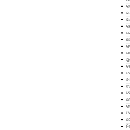
କ
କ
କର
କଳ
କ
ଖୋ
ଗ
ଗ
ଗୁ
ଚଳ
ଜ
ଜା
ଝା
ଟି
ଢେ
ତା
ଦି
ଦ
ନ