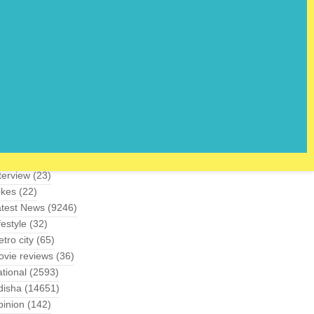
ucation
(147)
ections
(204)
tertainment
(111)
ood
(31)
adget
(29)
alth
(43)
alth tips
(39)
story
(42)
man rights study
(29)
ternational
(866)
terview
(23)
okes
(22)
atest News
(9246)
festyle
(32)
tro city
(65)
vie reviews
(36)
tional
(2593)
disha
(14651)
inion
(142)