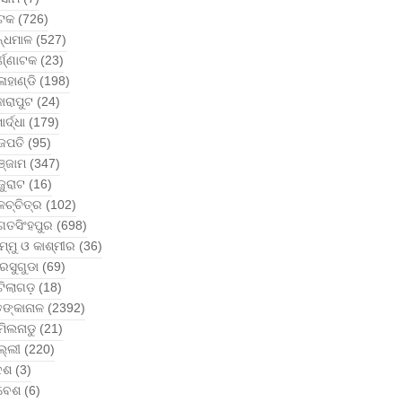
ଟକ
(726)
ନ୍ଧମାଳ
(527)
୍ଣ୍ଣାଟକ
(23)
ାହାଣ୍ଡି
(198)
ୋରାପୁଟ
(24)
ର୍ଦ୍ଧା
(179)
ଜପତି
(95)
ଞ୍ଜାମ
(347)
ଜୁରାଟ
(16)
ଚ୍ଚିତ୍ର
(102)
ଗତସିଂହପୁର
(698)
ମ୍ମୁ ଓ କାଶ୍ମୀର
(36)
ରସୁଗୁଡା
(69)
ଟିଲାଗଡ଼
(18)
ଙ୍କାନାଳ
(2392)
ମିଲନାଡୁ
(21)
ଲ୍ଲୀ
(220)
େଶ
(3)
ିବେଶ
(6)