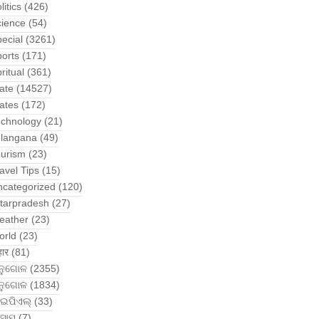
litics
(426)
cience
(54)
ecial
(3261)
orts
(171)
ritual
(361)
ate
(14527)
ates
(172)
echnology
(21)
elangana
(49)
ourism
(23)
avel Tips
(15)
ncategorized
(120)
tarpradesh
(27)
eather
(23)
orld
(23)
हार
(81)
ନୁଗୋଳ
(2355)
ନୁଗୋଳ
(1834)
ଇପିଏଲ୍
(33)
ସାମ
(7)