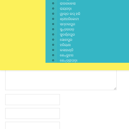
ରାଉରକେଲା
ରାୟଗଡ଼ା
ୱାଲ୍ଡ କପ୍ ହକି
ଶ୍ରୀହରିକୋଟା
ସମ୍ବଲପୁର
Leave a Rep
ସୁନ୍ଦରଗଡ଼
ସୁବର୍ଣ୍ଣପୁର
Your email address will not be published.
Required fields are mark
ସୋନପୁର
ହରିୟଣା
କଳାହାଣ୍ଡି
କେନ୍ଦୁଝର
କେନ୍ଦ୍ରାପଡ଼ା