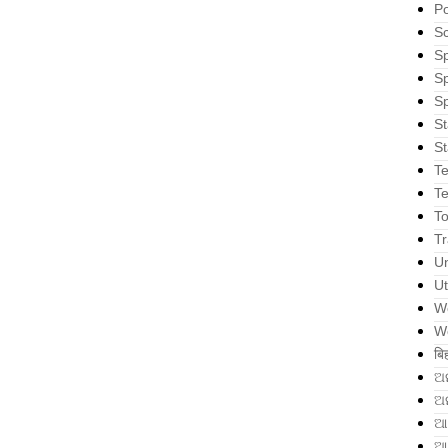
Po
S
Sp
Sp
Sp
St
St
T
T
T
Tr
U
Ut
W
W
बि
ଅ
ଅ
ଆ
ଆ