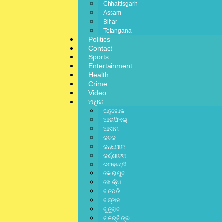
Chhattisgarh
Assam
Bihar
Telangana
Politics
Contact
Sports
Entertainment
Health
jagratbhara
Crime
Video
Writer & Blogg
ଅଧିକ
ଅନୁଗୋଳ
ଆଇପିଏଲ୍
ଆସାମ
କଟକ
କନ୍ଧମାଳ
କର୍ଣ୍ଣାଟକ
Previous Posts
କଳାହାଣ୍ଡି
Next Post
କୋରାପୁଟ
ଖୋର୍ଦ୍ଧା
ଗଜପତି
ଗଞ୍ଜାମ
ଗୁଜୁରାଟ
Related Posts:
ଚଳଚ୍ଚିତ୍ର