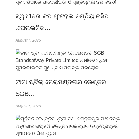
ସ୍ୱାଧୀନତା କପ ଫୁଟବଲ ଚମ୍ପିୟାନସିପ
:ପେନାଲଟିକ…
August 7, 2026
ଟାଟା ଷ୍ଟିଲ୍ ମେରାମଣ୍ଡଳୀର ଭେଣ୍ଡର
SGB…
August 7, 2026