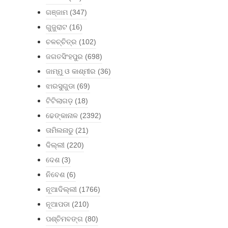
ଗଞ୍ଜାମ
(347)
ଗୁଜୁରାଟ
(16)
ଚଳଚ୍ଚିତ୍ର
(102)
ଜଗତସିଂହପୁର
(698)
ଜାମ୍ମୁ ଓ କାଶ୍ମୀର
(36)
ଝାରସୁଗୁଡା
(69)
ଟିଟିଲାଗଡ଼
(18)
ଢେଙ୍କାନାଳ
(2392)
ତାମିଲନାଡୁ
(21)
ଦିଲ୍ଲୀ
(220)
ଦେଶ
(3)
ନିବେଶ
(6)
ନୂଆଦିଲ୍ଲୀ
(1766)
ନୂଆପଡା
(210)
ପଶ୍ଚିମବଙ୍ଗ
(80)