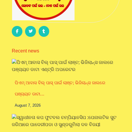
Recent news
ପିଏମ୍ ଆବାସ ବିଲ୍ ପାସ୍ ପାଇଁ ଲାଞ୍ଚ; ଭିଜିଲାନ୍ସ ଜାଲରେ
ପଞ୍ଚାୟତ ଡାଟା…
August 7, 2026