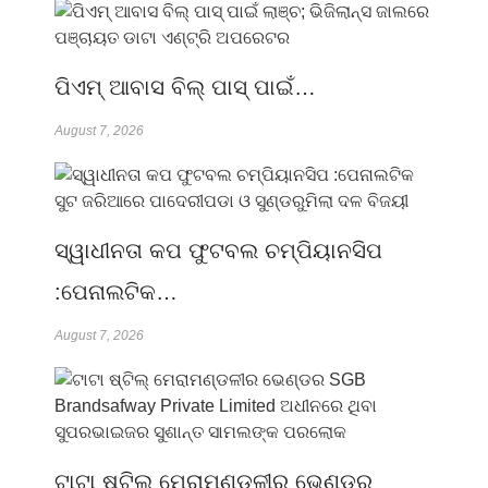
ପିଏମ୍ ଆବାସ ବିଲ୍ ପାସ୍ ପାଇଁ…
August 7, 2026
ସ୍ୱାଧୀନତା କପ ଫୁଟବଲ ଚମ୍ପିୟାନସିପ
:ପେନାଲଟିକ…
August 7, 2026
ଟାଟା ଷ୍ଟିଲ୍ ମେରାମଣ୍ଡଳୀର ଭେଣ୍ଡର