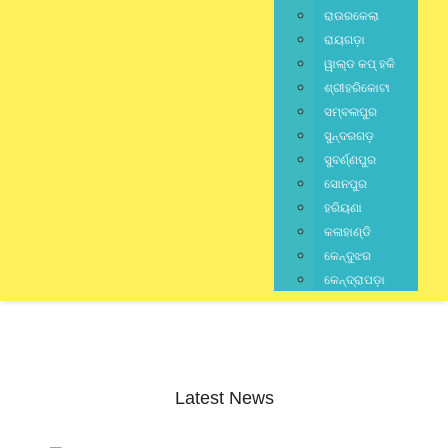
ରାଉରକେଲା
ରାୟଗଡ଼ା
ୱାଲ୍ଡ କପ୍ ହକି
ଶ୍ରୀହରିକୋଟା
ସମ୍ବଲପୁର
ସୁନ୍ଦରଗଡ଼
ସୁବର୍ଣ୍ଣପୁର
ସୋନପୁର
ହରିୟଣା
କଳାହାଣ୍ଡି
କେନ୍ଦୁଝର
କେନ୍ଦ୍ରାପଡ଼ା
Latest News