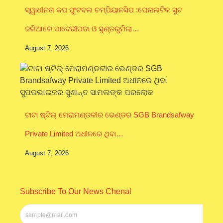
ସ୍ୱାଧୀନତା କପ ଫୁଟବଲ ଚମ୍ପିୟାନସିପ :ପେନାଲଟିକ ସୁଟ
ଜରିଆରେ ପାଦେରୀପଡା ଓ ସୁଣ୍ଡରୁମିଲା…
August 7, 2026
ଟାଟା ଷ୍ଟିଲ୍ ମେରାମଣ୍ଡଳୀର ଭେଣ୍ଡର SGB Brandsafway
Private Limited ଅଧୀନରେ ଥିବା…
August 7, 2026
Subscribe To Our News Chenal