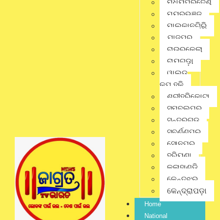
ମଧ୍ୟପ୍ରଦେଶ
ମୟୂରଭଞ୍ଜ
District
,
Latest News
,
ମାଲକାନଗିରି
Odisha
,
Special
,
State
,
No Comments
ଯାଜପୁର
ଭୁବନେଶ୍ବର
ରାଉରକେଲା
ରାୟଗଡ଼ା
ୱାଲ୍ଡ
କପ୍ ହକି
ଶ୍ରୀହରିକୋଟା
ସମ୍ବଲପୁର
ସୁନ୍ଦରଗଡ଼
jagratbharat
ସୁବର୍ଣ୍ଣପୁର
ସୋନପୁର
Writer & Blogger
ହରିୟଣା
କଳାହାଣ୍ଡି
କେନ୍ଦୁଝର
କେନ୍ଦ୍ରାପଡ଼ା
Previous Posts
Home
Next Post
National