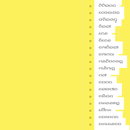
ଟିଟିଲାଗଡ଼
Share this news:
ଢେଙ୍କାନାଳ
ତାମିଲନାଡୁ
Whatsapp
ଦିଲ୍ଲୀ
ଦେଶ
ନିବେଶ
Facebook
ନୂଆଦିଲ୍ଲୀ
ନୂଆପଡା
Twitter
ପଶ୍ଚିମବଙ୍ଗ
ପାଣିପାଗ
ପୁରୀ
Linkedin
ବରଗଡ଼
ବଲାଙ୍ଗୀର
ବଲିଉଡ୍
Pinterest
ବାଲେଶ୍ଵର
ବୌଦ୍ଧ
ବ୍ରହ୍ମପୁର
Gmail
ଭୁବନେଶ୍ବର