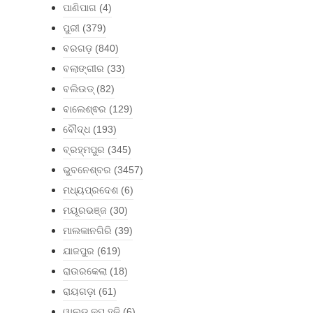
ପାଣିପାଗ
(4)
ପୁରୀ
(379)
ବରଗଡ଼
(840)
ବଲାଙ୍ଗୀର
(33)
ବଲିଉଡ୍
(82)
ବାଲେଶ୍ଵର
(129)
ବୌଦ୍ଧ
(193)
ବ୍ରହ୍ମପୁର
(345)
ଭୁବନେଶ୍ବର
(3457)
ମଧ୍ୟପ୍ରଦେଶ
(6)
ମୟୂରଭଞ୍ଜ
(30)
ମାଲକାନଗିରି
(39)
ଯାଜପୁର
(619)
ରାଉରକେଲା
(18)
ରାୟଗଡ଼ା
(61)
ୱାଲ୍ଡ କପ୍ ହକି
(6)