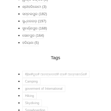
ଶ୍ରୀହରିକୋଟା
(3)
ସମ୍ବଲପୁର
(182)
ସୁନ୍ଦରଗଡ଼
(197)
ସୁବର୍ଣ୍ଣପୁର
(168)
ସୋନପୁର
(164)
ହରିୟଣା
(5)
Tags
#jbn#ଦୁଇ# ଆତଙ୍କବାଦୀ# ଙ୍କ# ଆତ୍ମସମର୍ପଣ#
Camping
goverment of International
Hiking
Skydiving
Snowboarding