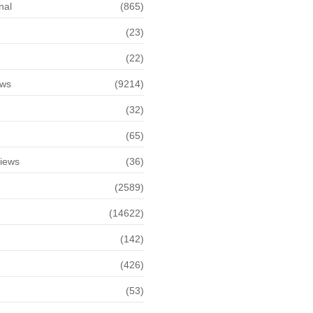
nal
(865)
(23)
(22)
ews
(9214)
(32)
(65)
views
(36)
(2589)
(14622)
(142)
(426)
(53)