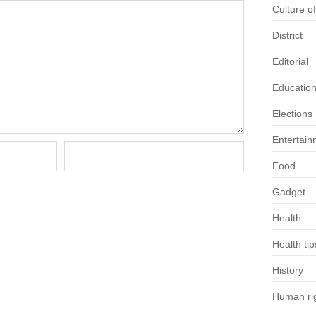
Culture o
District
Editorial
Educatio
Elections
Entertain
Food
Gadget
Health
Health tip
History
Human rig