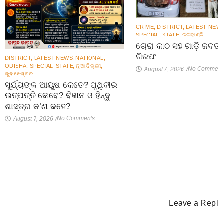
CRIME
,
DISTRICT
,
LATEST NE
SPECIAL
,
STATE
,
କଳାହାଣ୍ଡି
ଚୋରା କାଠ ସହ ଗାଡ଼ି ଜବ
ଗିରଫ
DISTRICT
,
LATEST NEWS
,
NATIONAL
,
ODISHA
,
SPECIAL
,
STATE
,
ନୂଆଦିଲ୍ଲୀ
,
No Comme
August 7, 2026
/
ଭୁବନେଶ୍ବର
ସୂର୍ଯ୍ୟଙ୍କ ଆୟୁଷ କେତେ? ପୃଥିବୀର
ଉତ୍ପତ୍ତି କେବେ? ବିଜ୍ଞାନ ଓ ହିନ୍ଦୁ
ଶାସ୍ତ୍ର କ’ଣ କହେ?
No Comments
August 7, 2026
/
Leave a Rep