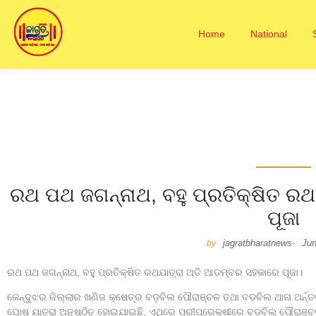
Home
National
ରଥ ପଥ ଜଗନ୍ନାଥ, ବହୁ ପ୍ରତିକ୍ଷିତ ର
ପୂଜା
jagratbharatnews
Jun
by
-
ରଥ ପଥ ଜଗନ୍ନାଥ, ବହୁ ପ୍ରତିକ୍ଷିତ ରଥଯାତ୍ରା ଅତି ଆଡମ୍ବର ସହକାରେ ପୂଜା।
କେନ୍ଦୁଝର ଜିଲ୍ଲାର ଖଣିଜ କ୍ଷେତ୍ର ବଡ଼ବିଲ ପୌରାଞ୍ଚଳ ତଥା ବଡବିଲ ଥାନା ଅର୍ନ୍
ଘୋଷ ଯାତ୍ରା ଅନୁଷ୍ଠିତ ହୋଇଯାଇଛି, ଏଥିରେ ପରୀପ୍ରେକ୍ଷୀରେ ବଡ଼ବିଲ ପୌରାଞ୍ଚଳର