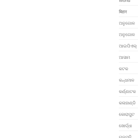
World
बिहार
ଅନୁଗୋଳ
ଅନୁଗୋଳ
ଆଇପିଏଲ୍
ଆସାମ
କଟକ
କନ୍ଧମାଳ
କର୍ଣ୍ଣାଟକ
କଳାହାଣ୍ଡି
କୋରାପୁଟ
ଖୋର୍ଦ୍ଧା
ଗଜପତି