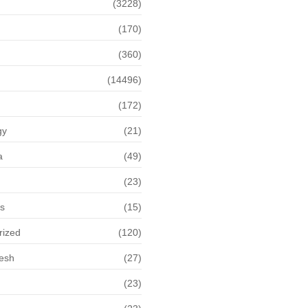
(3228)
(170)
(360)
(14496)
(172)
gy
(21)
a
(49)
(23)
ps
(15)
rized
(120)
desh
(27)
(23)