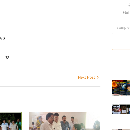
Get
ews
r
Next Post