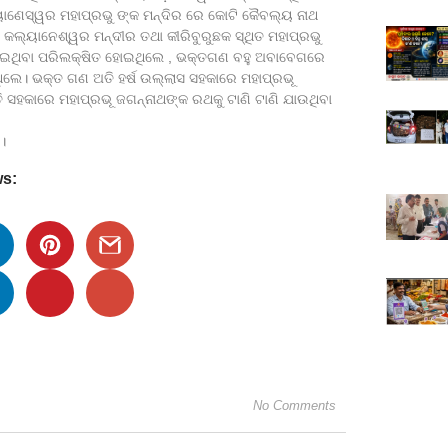
୍ୟାଣେସ୍ୱର ମହାପ୍ରଭୁ ଙ୍କ ମନ୍ଦିର ରେ କୋଟି କୈବଲ୍ୟ ନାଥ
ଲ୍ୟାନେଶ୍ୱର ମନ୍ଦୀର ତଥା କୀରିବୁରୁଛକ ସ୍ଥିତ ମହାପ୍ରଭୁ
ର ହୋଇଥିବା ପରିଲକ୍ଷିତ ହୋଇଥିଲେ , ଭକ୍ତଗଣ ବହୁ ଅବାବେଗରେ
 ଥିଲେ। ଭକ୍ତ ଗଣ ଅତି ହର୍ଷ ଉଲ୍ଲାସ ସହକାରେ ମହାପ୍ରଭୂ
ି ସହକାରେ ମହାପ୍ରଭୂ ଜଗନ୍ନାଥଙ୍କ ରଥକୁ ଟାଣି ଟାଣି ଯାଉଥିବା
।
ws:
No Comments