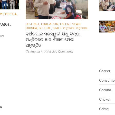
WS
,
ODISHA
,
ତ,ଜଣେ
DISTRICT
,
EDUCATION
,
LATEST NEWS
,
ODISHA
,
SPECIAL
,
STATE
,
ଅନୁଗୋଳ
,
ଅନୁଗୋଳ
ବଅଁରପାଳ ସରସ୍ୱତୀ ଶିଶୁ ବିଦ୍ୟା
nts
ମନ୍ଦିରରେ ଜ୍ଞାନ-ବିଜ୍ଞାନ ମେଳା
ଅନୁଷ୍ଠିତ
No Comments
August 7, 2026
/
Career
Consumer 
Corona
Cricket
ly
Crime