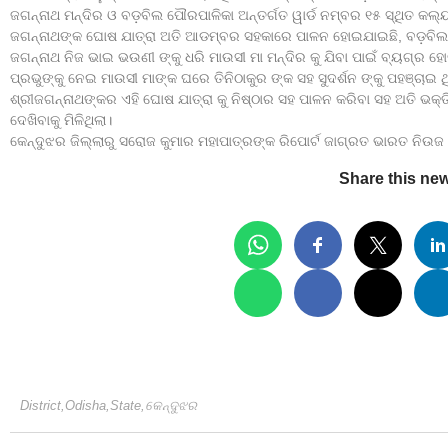
ଜଗନ୍ନାଥ ମନ୍ଦିର ଓ ବଡ଼ବିଲ ପୌରପାଳିକା ଅନ୍ତର୍ଗତ ୱାର୍ଡ ନମ୍ବର ୧୫ ସ୍ଥିତ କଲ
ଜଗନ୍ନାଥଙ୍କ ଘୋଷ ଯାତ୍ରା ଅତି ଆଡମ୍ବର ସହକାରେ ପାଳନ ହୋଇଯାଇଛି, ବଡ଼ବିଲ କ
ଜଗନ୍ନାଥ ନିଜ ଭାଇ ଭଉଣୀ ଙ୍କୁ ଧରି ମାଉସୀ ମା ମନ୍ଦିର କୁ ଯିବା ପାଇଁ ବ୍ୟଗ୍
ପ୍ରଭୁଙ୍କୁ ନେଇ ମାଉସୀ ମାଙ୍କ ଘରେ ତିନିଠାକୁର ଙ୍କ ସହ ସୁଦର୍ଶନ ଙ୍କୁ ପହଞ୍ଚାଇ
ଶ୍ରୀଜଗନ୍ନାଥଙ୍କର ଏହି ଘୋଷ ଯାତ୍ରା କୁ ନିଷ୍ଠାର ସହ ପାଳନ କରିବା ସହ ଅତି ଭକ୍ତ
ଦେଖିବାକୁ ମିଳିଥିଲା।
କେନ୍ଦୁଝର ଜିଲ୍ଲାରୁ ସରୋଜ କୁମାର ମହାପାତ୍ରଙ୍କ ରିପୋର୍ଟ ଜାଗ୍ରତ ଭାରତ ନିଉଜ 
Share this ne
District
,
Odisha
,
State
,
କେନ୍ଦୁଝର