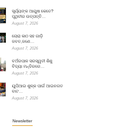
ସୂର୍ଯ୍ୟଙ୍କ ଆୟୁଷ କେତେ?
ପୃଥିବୀର ଉତ୍ପତ୍ତି…
August 7, 2026
ଚୋରା କାଠ ସହ ଗାଡ଼ି
ଜବତ,ଜଣେ…
August 7, 2026
ବଅଁରପାଳ ସରସ୍ୱତୀ ଶିଶୁ
ବିଦ୍ୟା ମନ୍ଦିରରେ…
August 7, 2026
ୟୁପିଆଇ ଶୁଳ୍କ ପାଇଁ ଆଇନଗତ
ବାଟ…
August 7, 2026
Newsletter