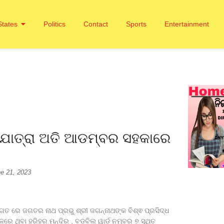
States
Politics
Contact
Sports
Entertainment
ଥଯାତ୍ରା ଅତି ଆଡମ୍ବର ସହକାରେ
e 21, 2023
ତଗତ ରେ ଜଗତର ନାଥ ପ୍ରଭୁ ଶ୍ରୀ ଜଗନ୍ନାଥଙ୍କ ବିଶ୍ଵ ପ୍ରସିଦ୍ଧ
େ ଥିବା ହରିହର ମନ୍ଦିର , ବଡ଼ବିଲ ୱାର୍ଡ ନମ୍ବର ୭ ସ୍ଥିତ