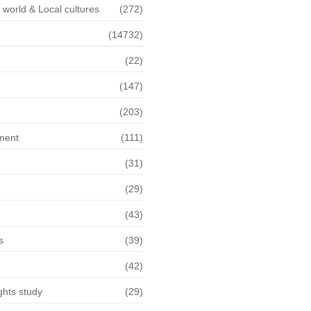
f world & Local cultures
(272)
(14732)
(22)
n
(147)
(203)
ment
(111)
(31)
(29)
(43)
s
(39)
(42)
hts study
(29)