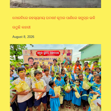
ମୋରବିରେ ରହସ୍ୟମୟ ଘଟଣା! କୂଅର ପାଣିରେ ସମୁଦ୍ର ଭଳି
ଉଠୁଛି ଲହରୀ
August 8, 2026