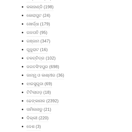
କଳାହାଣ୍ଡି
(198)
କୋରାପୁଟ
(24)
ଖୋର୍ଦ୍ଧା
(179)
ଗଜପତି
(95)
ଗଞ୍ଜାମ
(347)
ଗୁଜୁରାଟ
(16)
ଚଳଚ୍ଚିତ୍ର
(102)
ଜଗତସିଂହପୁର
(698)
ଜାମ୍ମୁ ଓ କାଶ୍ମୀର
(36)
ଝାରସୁଗୁଡା
(69)
ଟିଟିଲାଗଡ଼
(18)
ଢେଙ୍କାନାଳ
(2392)
ତାମିଲନାଡୁ
(21)
ଦିଲ୍ଲୀ
(220)
ଦେଶ
(3)