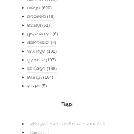
ଯାଜପୁର
(620)
ରାଉରକେଲା
(18)
ରାୟଗଡ଼ା
(61)
ୱାଲ୍ଡ କପ୍ ହକି
(6)
ଶ୍ରୀହରିକୋଟା
(3)
ସମ୍ବଲପୁର
(182)
ସୁନ୍ଦରଗଡ଼
(197)
ସୁବର୍ଣ୍ଣପୁର
(168)
ସୋନପୁର
(164)
ହରିୟଣା
(5)
Tags
#jbn#ଦୁଇ# ଆତଙ୍କବାଦୀ# ଙ୍କ# ଆତ୍ମସମର୍ପଣ#
Camping