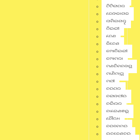
ଟିଟିଲାଗଡ଼
ଢେଙ୍କାନାଳ
Gmail
ତାମିଲନାଡୁ
ଦିଲ୍ଲୀ
ଦେଶ
District
,
Latest News
,
ନିବେଶ
Odisha
,
State
,
No Comments
ନୂଆଦିଲ୍ଲୀ
ଢେଙ୍କାନାଳ
ନୂଆପଡା
ପଶ୍ଚିମବଙ୍ଗ
ପାଣିପାଗ
ପୁରୀ
ବରଗଡ଼
ବଲାଙ୍ଗୀର
ବଲିଉଡ୍
jagratbharat
ବାଲେଶ୍ଵର
Writer & Blogger
ବୌଦ୍ଧ
ବ୍ରହ୍ମପୁର
ଭୁବନେଶ୍ବର