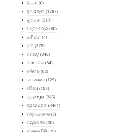
ନିବେଶ
(6)
ନୂଆଦିଲ୍ଲୀ
(1767)
ନୂଆପଡା
(210)
ପଶ୍ଚିମବଙ୍ଗ
(80)
ପାଣିପାଗ
(4)
ପୁରୀ
(379)
ବରଗଡ଼
(840)
ବଲାଙ୍ଗୀର
(34)
ବଲିଉଡ୍
(82)
ବାଲେଶ୍ଵର
(129)
ବୌଦ୍ଧ
(193)
ବ୍ରହ୍ମପୁର
(345)
ଭୁବନେଶ୍ବର
(3461)
ମଧ୍ୟପ୍ରଦେଶ
(6)
ମୟୂରଭଞ୍ଜ
(30)
ମାଲକାନଗିରି
(39)