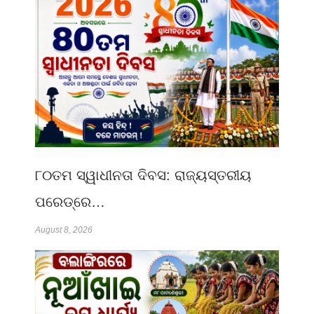
୮୦ତମ ସ୍ୱାଧୀନତା ଦିବସ: ରାଜ୍ୟସ୍ତରୀୟ
ପରେଡ୍‌ରେ…
August 8, 2026