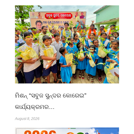
ମିଶନ୍ “ସବୁଜ ସୁନ୍ଦର କୋରେଇ”
କାର୍ଯ୍ୟକ୍ରମର…
August 8, 2026