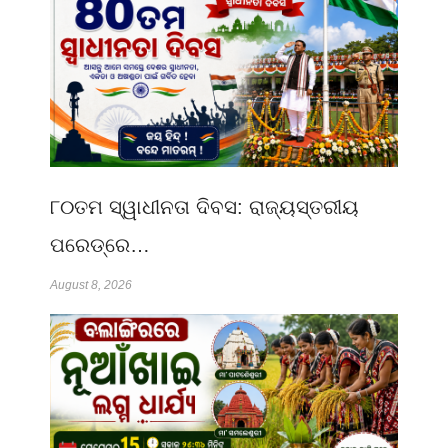
୮୦ତମ ସ୍ୱାଧୀନତା ଦିବସ: ରାଜ୍ୟସ୍ତରୀୟ
ପରେଡ୍‌ରେ…
August 8, 2026