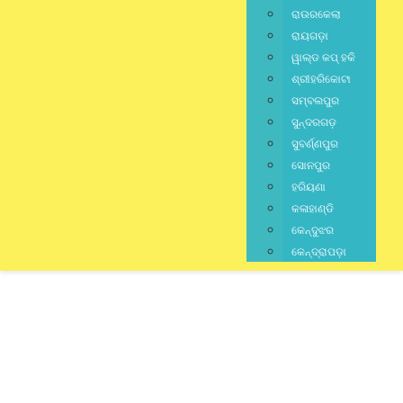
ରାଉରକେଲା
ରାୟଗଡ଼ା
ୱାଲ୍ଡ କପ୍ ହକି
ଶ୍ରୀହରିକୋଟା
ସମ୍ବଲପୁର
ସୁନ୍ଦରଗଡ଼
ସୁବର୍ଣ୍ଣପୁର
ସୋନପୁର
ହରିୟଣା
କଳାହାଣ୍ଡି
କେନ୍ଦୁଝର
କେନ୍ଦ୍ରାପଡ଼ା