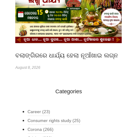
ବଲାଙ୍ଗିରରେ ଧାର୍ଯ୍ୟ ହେଲା ନୂଆଁଖାଇ ଲଗ୍ନ
August 8, 2026
Categories
Career
(23)
Consumer rights study
(25)
Corona
(266)