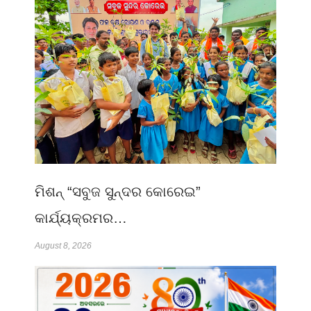
ମିଶନ୍ “ସବୁଜ ସୁନ୍ଦର କୋରେଇ”
କାର୍ଯ୍ୟକ୍ରମର…
August 8, 2026