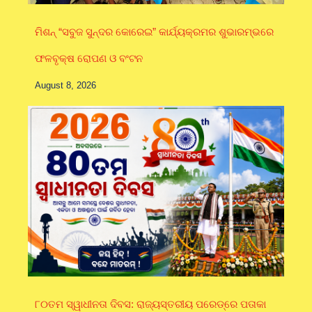
ମିଶନ୍ “ସବୁଜ ସୁନ୍ଦର କୋରେଇ” କାର୍ଯ୍ୟକ୍ରମର ଶୁଭାରମ୍ଭରେ
ଫଳବୃକ୍ଷ ରୋପଣ ଓ ବଂଟନ
August 8, 2026
୮୦ତମ ସ୍ୱାଧୀନତା ଦିବସ: ରାଜ୍ୟସ୍ତରୀୟ ପରେଡ୍‌ରେ ପତାକା