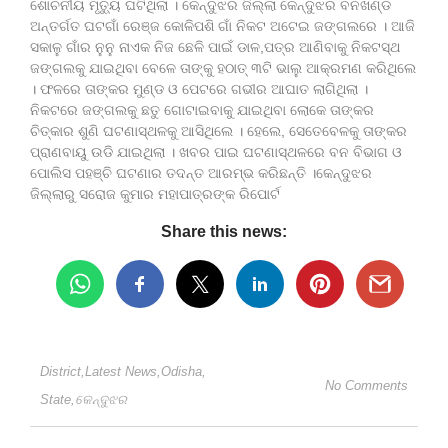
ଶୋଚନୀୟ ମୃତ୍ୟୁ ଘଟିଥିଲା । କେନ୍ଦୁଝର ଜିଲ୍ଲା କେନ୍ଦୁଝର ବନଖଣ୍ଡ
ଅନ୍ତର୍ଗତ ଘଟଗାଁ ରେଞ୍ଜ କୋଳିପଶି ଗାଁ ନିକଟ ଅଟେଇ ଜଙ୍ଗଲରେ । ଆଜି
ସକାଳୁ ଗାଁର ନୁନୁ ନାଏକ ନିଜ ଛେଳି ପାଇଁ ଡାଳ,ପତ୍ର ଆଣିବାକୁ ନିକଟସ୍ଥ
ଜଙ୍ଗଲକୁ ଯାଇଥିବା ବେଳେ ତାଙ୍କୁ ହଠାତ୍ ୩ଟି ଭାଲୁ ଆକ୍ରମଣ କରିଥିଲେ
। ଫଳରେ ତାଙ୍କର ମୁଣ୍ଡ ଓ ପେଟରେ ଗଭୀର ଆଘାତ ଲାଗିଥିଲା ।
ନିକଟରେ ଜଙ୍ଗଲକୁ ଛତୁ ଗୋଟାଇବାକୁ ଯାଇଥିବା ଲୋକେ ତାଙ୍କର
ଚିତ୍କାର ଶୁଣି ଘଟଣାସ୍ଥଳକୁ ଆସିଥିଲେ । ହେଲେ, ସେତେବେଳକୁ ତାଙ୍କର
ପ୍ରାଣବାୟୁ ଉଡି ଯାଇଥିଲା । ଖବର ପାଇ ଘଟଣାସ୍ଥଳରେ ବନ ବିଭାଗ ଓ
ପୋଲିସ ପହଞ୍ଚି ଘଟଣାର ତଦନ୍ତ ଆରମ୍ଭ କରିଛନ୍ତି ।କେନ୍ଦୁଝର
ଜିଲ୍ଲାରୁ ସରୋଜ କୁମାର ମହାପାତ୍ରଙ୍କ ରିପୋର୍ଟ
Share this news:
District
,
Latest News
,
Odisha
,
No Comments
State
,
କେନ୍ଦୁଝର