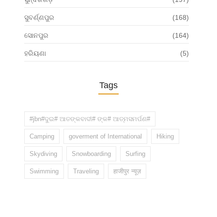
ସୁବର୍ଣ୍ଣପୁର
(168)
ସୋନପୁର
(164)
ହରିୟଣା
(5)
Tags
#jbn#ଦୁଇ# ଆତଙ୍କବାଦୀ# ଙ୍କ# ଆତ୍ମସମର୍ପଣ#
Camping
goverment of International
Hiking
Skydiving
Snowboarding
Surfing
Swimming
Traveling
हाजीपुर न्यूज़