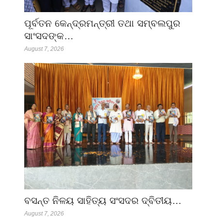
ପୂର୍ବତନ କେନ୍ଦ୍ରମନ୍ତ୍ରୀ ତଥା ସମ୍ବଲପୁର
ସାଂସଦଙ୍କ…
August 7, 2026
ବସନ୍ତ ନିଳୟ ସାହିତ୍ୟ ସଂସଦର ଦ୍ବିତୀୟ…
August 7, 2026