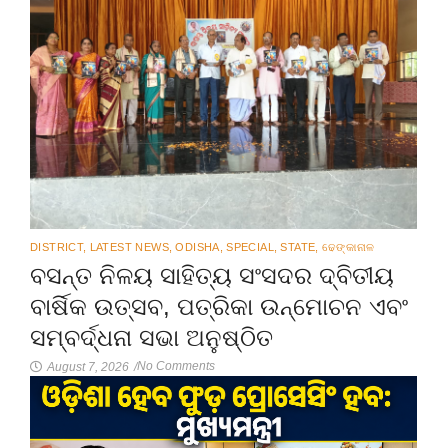
DISTRICT
,
LATEST NEWS
,
ODISHA
,
SPECIAL
,
STATE
,
ଢେଙ୍କାନାଳ
ବସନ୍ତ ନିଳୟ ସାହିତ୍ୟ ସଂସଦର ଦ୍ବିତୀୟ
ବାର୍ଷିକ ଉତ୍ସବ, ପତ୍ରିକା ଉନ୍ମୋଚନ ଏବଂ
ସମ୍ବର୍ଦ୍ଧନା ସଭା ଅନୁଷ୍ଠିତ
No Comments
August 7, 2026
/