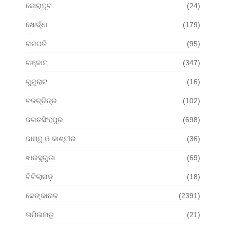
କୋରାପୁଟ
(24)
ଖୋର୍ଦ୍ଧା
(179)
ଗଜପତି
(95)
ଗଞ୍ଜାମ
(347)
ଗୁଜୁରାଟ
(16)
ଚଳଚ୍ଚିତ୍ର
(102)
ଜଗତସିଂହପୁର
(698)
ଜାମ୍ମୁ ଓ କାଶ୍ମୀର
(36)
ଝାରସୁଗୁଡା
(69)
ଟିଟିଲାଗଡ଼
(18)
ଢେଙ୍କାନାଳ
(2391)
ତାମିଲନାଡୁ
(21)