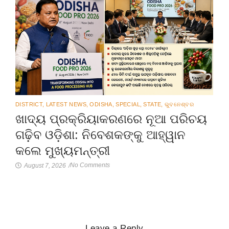
DISTRICT
,
LATEST NEWS
,
ODISHA
,
SPECIAL
,
STATE
,
ଭୁବନେଶ୍ବର
ଖାଦ୍ୟ ପ୍ରକ୍ରିୟାକରଣରେ ନୂଆ ପରିଚୟ
ଗଢ଼ିବ ଓଡ଼ିଶା: ନିବେଶକଙ୍କୁ ଆହ୍ୱାନ
କଲେ ମୁଖ୍ୟମନ୍ତ୍ରୀ
No Comments
August 7, 2026
/
Leave a Reply