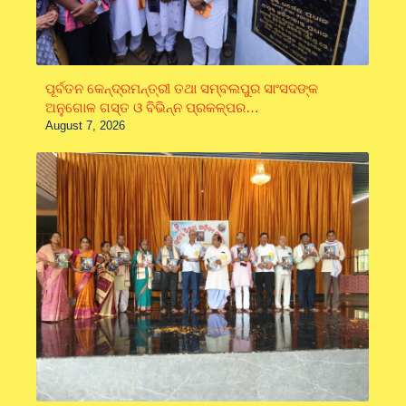
ପୂର୍ବତନ କେନ୍ଦ୍ରମନ୍ତ୍ରୀ ତଥା ସମ୍ବଲପୁର ସାଂସଦଙ୍କ
ଅନୁଗୋଳ ଗସ୍ତ ଓ ବିଭିନ୍ନ ପ୍ରକଳ୍ପର…
August 7, 2026