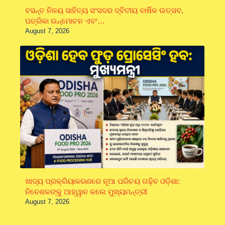
ବସନ୍ତ ନିଳୟ ସାହିତ୍ୟ ସଂସଦର ଦ୍ବିତୀୟ ବାର୍ଷିକ ଉତ୍ସବ,
ପତ୍ରିକା ଉନ୍ମୋଚନ ଏବଂ…
August 7, 2026
ଖାଦ୍ୟ ପ୍ରକ୍ରିୟାକରଣରେ ନୂଆ ପରିଚୟ ଗଢ଼ିବ ଓଡ଼ିଶା:
ନିବେଶକଙ୍କୁ ଆହ୍ୱାନ କଲେ ମୁଖ୍ୟମନ୍ତ୍ରୀ
August 7, 2026