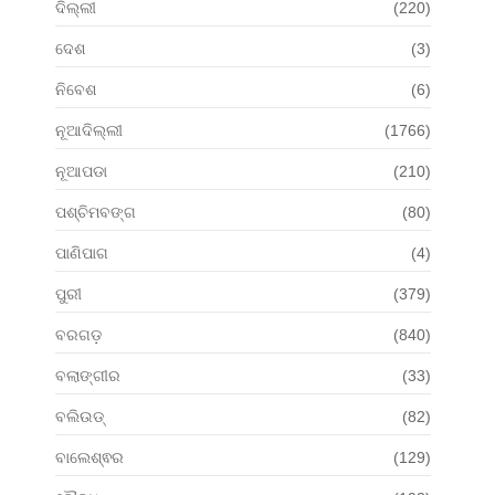
ଦିଲ୍ଲୀ
(220)
ଦେଶ
(3)
ନିବେଶ
(6)
ନୂଆଦିଲ୍ଲୀ
(1766)
ନୂଆପଡା
(210)
ପଶ୍ଚିମବଙ୍ଗ
(80)
ପାଣିପାଗ
(4)
ପୁରୀ
(379)
ବରଗଡ଼
(840)
ବଲାଙ୍ଗୀର
(33)
ବଲିଉଡ୍
(82)
ବାଲେଶ୍ଵର
(129)