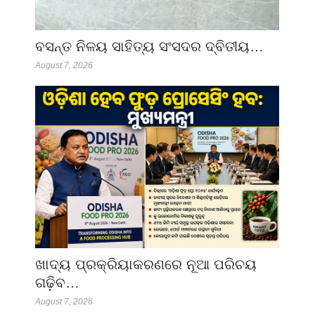
ବସନ୍ତ ନିଳୟ ସାହିତ୍ୟ ସଂସଦର ଦ୍ବିତୀୟ…
August 7, 2026
ଖାଦ୍ୟ ପ୍ରକ୍ରିୟାକରଣରେ ନୂଆ ପରିଚୟ
ଗଢ଼ିବ…
August 7, 2026