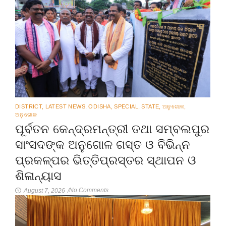
DISTRICT
,
LATEST NEWS
,
ODISHA
,
SPECIAL
,
STATE
,
ଅନୁଗୋଳ
,
ଅନୁଗୋଳ
ପୂର୍ବତନ କେନ୍ଦ୍ରମନ୍ତ୍ରୀ ତଥା ସମ୍ବଲପୁର
ସାଂସଦଙ୍କ ଅନୁଗୋଳ ଗସ୍ତ ଓ ବିଭିନ୍ନ
ପ୍ରକଳ୍ପର ଭିତ୍ତିପ୍ରସ୍ତର ସ୍ଥାପନ ଓ
ଶିଳାନ୍ୟାସ
No Comments
August 7, 2026
/