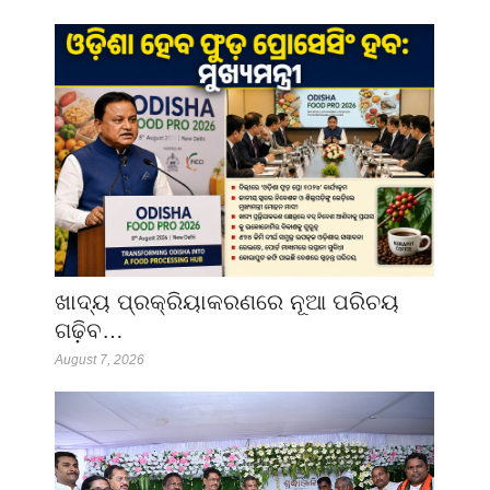
ଖାଦ୍ୟ ପ୍ରକ୍ରିୟାକରଣରେ ନୂଆ ପରିଚୟ
ଗଢ଼ିବ…
August 7, 2026