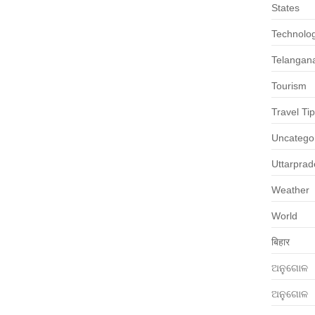
States
Technolo
Telangan
Tourism
Travel Ti
Uncatego
Uttarpra
Weather
World
बिहार
ଅନୁଗୋଳ
ଅନୁଗୋଳ