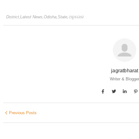
District
,
Latest News
,
Odisha
,
State
,
ଅନୁଗୋଳ
jagratbharat
Writer & Blogge
Previous Posts