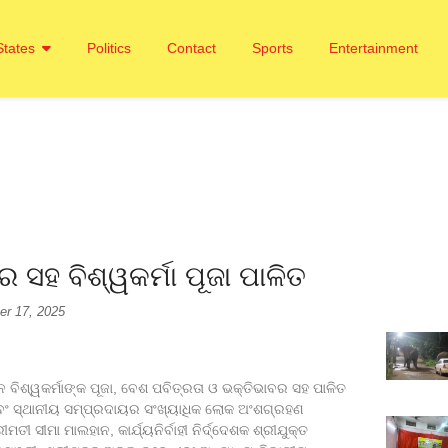
States
Politics
Contact
Sports
Entertainment
ର ସହ ବିଶ୍ୱକର୍ମା ପୂଜା ପାଳିତ
r 17, 2025
ବିଶ୍ୱକର୍ମାଙ୍କ ପୂଜା, ବେଶ ପବିତ୍ରତା ଓ ଭକ୍ତିଭାବର ସହ ପାଳିତ
ଏବଂ ସ୍ଥାନୀୟ ସମ୍ପ୍ରଦାୟର ସଂଖ୍ୟାଧିକ ଲୋକ ଅଂଶଗ୍ରହଣ
ୀ ସୀମା ମାଲହାନ, କାର୍ଯ୍ୟନିର୍ବାହୀ ନିର୍ଦ୍ଦେଶକ ଶ୍ରୀଯୁକ୍ତ