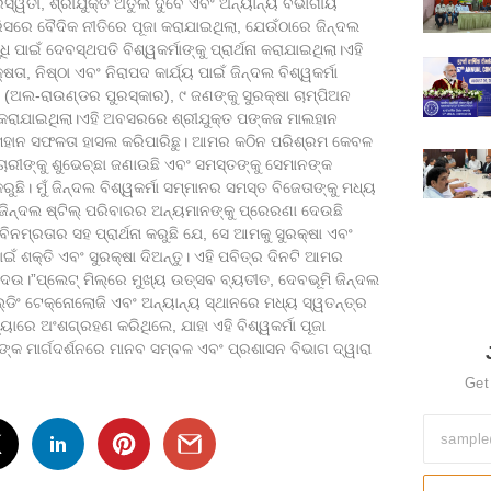
ରସ୍ୱତୀ, ଶ୍ରୀଯୁକ୍ତ ଅତୁଲ ଦୁବେ ଏବଂ ଅନ୍ୟାନ୍ୟ ବିଭାଗୀୟ
ରିସରେ ବୈଦିକ ନୀତିରେ ପୂଜା କରାଯାଇଥିଲା, ଯେଉଁଠାରେ ଜିନ୍ଦଲ
ପାଇଁ ଦେବସ୍ଥପତି ବିଶ୍ୱକର୍ମାଙ୍କୁ ପ୍ରାର୍ଥନା କରାଯାଇଥିଲା।ଏହି
 ନିଷ୍ଠା ଏବଂ ନିରାପଦ କାର୍ଯ୍ୟ ପାଇଁ ଜିନ୍ଦଲ ବିଶ୍ୱକର୍ମା
 (ଅଲ-ରାଉଣ୍ଡର ପୁରସ୍କାର), ୯ ଜଣଙ୍କୁ ସୁରକ୍ଷା ଚାମ୍ପିଅନ
ତ କରାଯାଇଥିଲା।ଏହି ଅବସରରେ ଶ୍ରୀଯୁକ୍ତ ପଙ୍କଜ ମାଲହାନ
ରେ ମହାନ ସଫଳତା ହାସଲ କରିପାରିଛୁ। ଆମର କଠିନ ପରିଶ୍ରମ କେବଳ
କର୍ମଚାରୀଙ୍କୁ ଶୁଭେଚ୍ଛା ଜଣାଉଛି ଏବଂ ସମସ୍ତଙ୍କୁ ସେମାନଙ୍କ
ଛି। ମୁଁ ଜିନ୍ଦଲ ବିଶ୍ୱକର୍ମା ସମ୍ମାନର ସମସ୍ତ ବିଜେତାଙ୍କୁ ମଧ୍ୟ
ଜିନ୍ଦଲ ଷ୍ଟିଲ୍ ପରିବାରର ଅନ୍ୟମାନଙ୍କୁ ପ୍ରେରଣା ଦେଉଛି
ବିନମ୍ରତାର ସହ ପ୍ରାର୍ଥନା କରୁଛି ଯେ, ସେ ଆମକୁ ସୁରକ୍ଷା ଏବଂ
ାଇଁ ଶକ୍ତି ଏବଂ ସୁରକ୍ଷା ଦିଅନ୍ତୁ। ଏହି ପବିତ୍ର ଦିନଟି ଆମର
ଦେଉ।”ପ୍ଲେଟ୍ ମିଲ୍‌ରେ ମୁଖ୍ୟ ଉତ୍ସବ ବ୍ୟତୀତ, ଦେବଭୂମି ଜିନ୍ଦଲ
୍ଡିଂ ଟେକ୍ନୋଲୋଜି ଏବଂ ଅନ୍ୟାନ୍ୟ ସ୍ଥାନରେ ମଧ୍ୟ ସ୍ୱତନ୍ତ୍ର
ୟାରେ ଅଂଶଗ୍ରହଣ କରିଥିଲେ, ଯାହା ଏହି ବିଶ୍ୱକର୍ମା ପୂଜା
ଙ୍କ ମାର୍ଗଦର୍ଶନରେ ମାନବ ସମ୍ବଳ ଏବଂ ପ୍ରଶାସନ ବିଭାଗ ଦ୍ୱାରା
Get