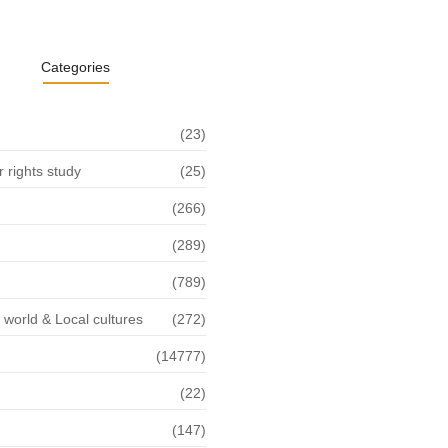
Categories
(23)
rights study
(25)
(266)
(289)
(789)
f world & Local cultures
(272)
(14777)
(22)
n
(147)