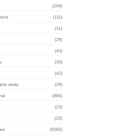
(204)
ment
(111)
(31)
(29)
(43)
s
(39)
(42)
hts study
(29)
nal
(866)
(23)
(22)
ews
(9265)