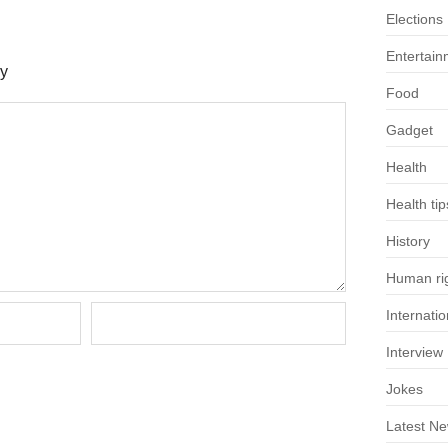
Elections
Entertain
ly
Food
Gadget
Health
Health tip
History
Human rig
Internatio
Interview
Jokes
Latest N