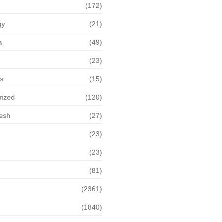
(172)
gy
(21)
a
(49)
(23)
ps
(15)
rized
(120)
desh
(27)
(23)
(23)
(81)
(2361)
(1840)