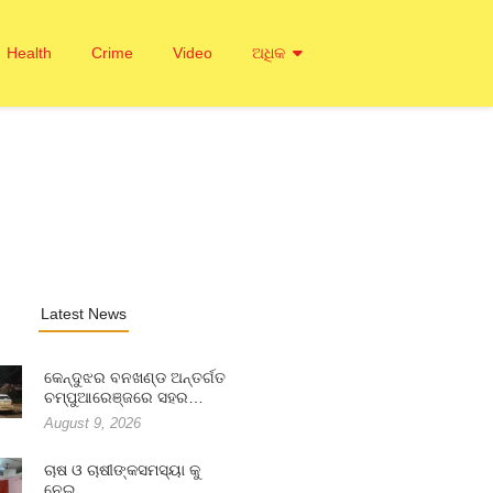
Health
Crime
Video
ଅଧିକ
Latest News
କେନ୍ଦୁଝର ବନଖଣ୍ଡ ଅନ୍ତର୍ଗତ
ଚମ୍ପୁଆରେଞ୍ଜରେ ସହର…
August 9, 2026
ଚାଷ ଓ ଚାଷୀଙ୍କସମସ୍ୟା କୁ
ନେଇ…