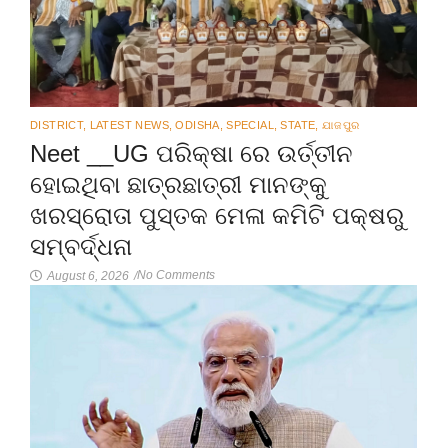
DISTRICT
,
LATEST NEWS
,
ODISHA
,
SPECIAL
,
STATE
,
ଯାଜପୁର
Neet __UG ପରିକ୍ଷା ରେ ଉର୍ତ୍ତୀନ
ହୋଇଥିବା ଛାତ୍ରଛାତ୍ରୀ ମାନଙ୍କୁ
ଖରସ୍ରୋତା ପୁସ୍ତକ ମେଳା କମିଟି ପକ୍ଷରୁ
ସମ୍ବର୍ଦ୍ଧନା
No Comments
August 6, 2026
/