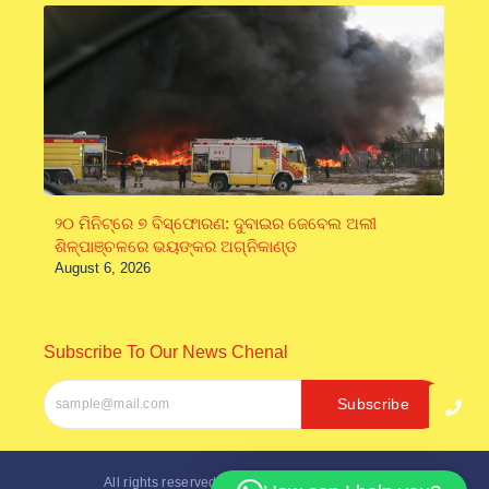
୨୦ ମିନିଟ୍‌ରେ ୭ ବିସ୍ଫୋରଣ: ଦୁବାଇର ଜେବେଲ ଅଲୀ
ଶିଳ୍ପାଞ୍ଚଳରେ ଭୟଙ୍କର ଅଗ୍ନିକାଣ୍ଡ
August 6, 2026
Subscribe To Our News Chenal
Subscribe
All rights reserved. Designed by
Inter Softech