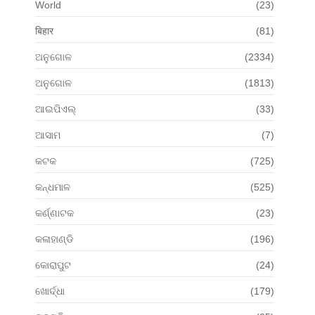
World
(23)
बिहार
(81)
ଅନୁଗୋଳ
(2334)
ଅନୁଗୋଳ
(1813)
ଆଇପିଏଲ୍
(33)
ଆସାମ
(7)
କଟକ
(725)
କନ୍ଧମାଳ
(525)
କର୍ଣ୍ଣାଟକ
(23)
କଳାହାଣ୍ଡି
(196)
କୋରାପୁଟ
(24)
ଖୋର୍ଦ୍ଧା
(179)