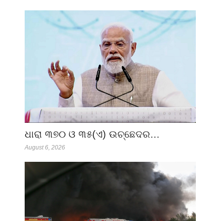
ଧାରା ୩୭୦ ଓ ୩୫(ଏ) ଉଚ୍ଛେଦର…
August 6, 2026