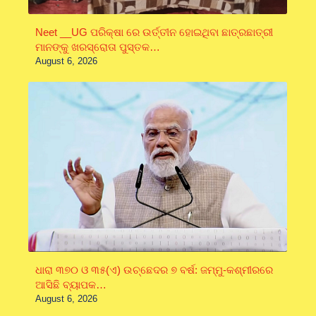
Neet __UG ପରିକ୍ଷା ରେ ଉର୍ତ୍ତୀନ ହୋଇଥିବା ଛାତ୍ରଛାତ୍ରୀ
ମାନଙ୍କୁ ଖରସ୍ରୋତା ପୁସ୍ତକ…
August 6, 2026
ଧାରା ୩୭୦ ଓ ୩୫(ଏ) ଉଚ୍ଛେଦର ୭ ବର୍ଷ: ଜମ୍ମୁ-କଶ୍ମୀରରେ
ଆସିଛି ବ୍ୟାପକ…
August 6, 2026