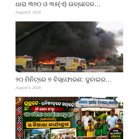
ଧାରା ୩୭୦ ଓ ୩୫(ଏ) ଉଚ୍ଛେଦର…
August 6, 2026
୨୦ ମିନିଟ୍‌ରେ ୭ ବିସ୍ଫୋରଣ: ଦୁବାଇର…
August 6, 2026