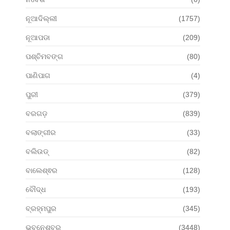
ନୂଆଦିଲ୍ଲୀ
(1757)
ନୂଆପଡା
(209)
ପଶ୍ଚିମବଙ୍ଗ
(80)
ପାଣିପାଗ
(4)
ପୁରୀ
(379)
ବରଗଡ଼
(839)
ବଲାଙ୍ଗୀର
(33)
ବଲିଉଡ୍
(82)
ବାଲେଶ୍ଵର
(128)
ବୌଦ୍ଧ
(193)
ବ୍ରହ୍ମପୁର
(345)
ଭୁବନେଶ୍ବର
(3448)