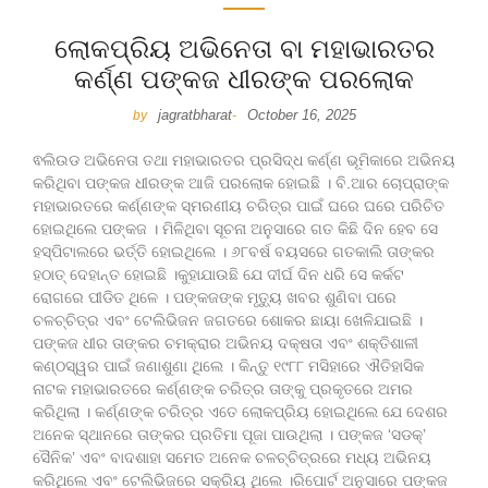
ଲୋକପ୍ରିୟ ଅଭିନେତା ବା ମହାଭାରତର
କର୍ଣ୍ଣ ପଙ୍କଜ ଧୀରଙ୍କ ପରଲୋକ
jagratbharat
October 16, 2025
by
-
ଵଲିଉଡ ଅଭିନେତା ତଥା ମହାଭାରତର ପ୍ରସିଦ୍ଧ କର୍ଣ୍ଣ ଭୂମିକାରେ ଅଭିନୟ
କରିଥିବା ପଙ୍କଜ ଧୀରଙ୍କ ଆଜି ପରଲୋକ ହୋଇଛି । ବି.ଆର ଚୋପ୍ରାଙ୍କ
ମହାଭାରତରେ କର୍ଣ୍ଣଙ୍କ ସ୍ମରଣୀୟ ଚରିତ୍ର ପାଇଁ ଘରେ ଘରେ ପରିଚିତ
ହୋଇଥିଲେ ପଙ୍କଜ । ମିଳିଥିବା ସୂଚନା ଅନୁସାରେ ଗତ କିଛି ଦିନ ହେବ ସେ
ହସ୍ପିଟାଲରେ ଭର୍ତ୍ତି ହୋଇଥିଲେ । ୬୮ବର୍ଷ ବୟସରେ ଗତକାଲି ତାଙ୍କର
ହଠାତ୍‍ ଦେହାନ୍ତ ହୋଇଛି ।କୁହାଯାଉଛି ଯେ ଦୀର୍ଘ ଦିନ ଧରି ସେ କର୍କଟ
ରୋଗରେ ପୀଡିତ ଥିଳେ । ପଙ୍କଜଙ୍କ ମୃତ୍ୟୁ ଖବର ଶୁଣିବା ପରେ
ଚଳଚ୍ଚିତ୍ର ଏବଂ ଟେଲିଭିଜନ ଜଗତରେ ଶୋକର ଛାୟା ଖେଳିଯାଇଛି ।
ପଙ୍କଜ ଧୀର ତାଙ୍କର ଚମକ୍ରାର ଅଭିନୟ ଦକ୍ଷତା ଏବଂ ଶକ୍ତିଶାଳୀ
କଣ୍ଠସ୍ୱର ପାଇଁ ଜଣାଶୁଣା ଥିଲେ । କିନ୍ତୁ ୧୯୮୮ ମସିହାରେ ଐତିହାସିକ
ନାଟକ ମହାଭାରତରେ କର୍ଣ୍ଣଙ୍କ ଚରିତ୍ର ତାଙ୍କୁ ପ୍ରକୃତରେ ଅମର
କରିଥିଲା । କର୍ଣ୍ଣଙ୍କ ଚରିତ୍ର ଏତେ ଲୋକପ୍ରିୟ ହୋଇଥିଲେ ଯେ ଦେଶର
ଅନେକ ସ୍ଥାନରେ ତାଙ୍କର ପ୍ରତିମା ପୂଜା ପାଉଥିଲା । ପଙ୍କଜ ‘ସଡକ୍‍’
ସୈନିକ’ ଏବଂ ବାଦଶାହା ସମେତ ଅନେକ ଚଳଚ୍ଚିତ୍ରରେ ମଧ୍ୟ ଅଭିନୟ
କରିଥିଲେ ଏବଂ ଟେଲିଭିଜରେ ସକ୍ରିୟ ଥିଲେ ।ରିପୋର୍ଟ ଅନୁସାରେ ପଙ୍କଜ