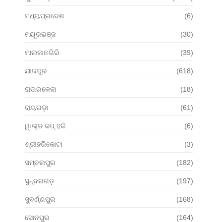
ମଧ୍ୟପ୍ରଦେଶ
(6)
ମୟୂରଭଞ୍ଜ
(30)
ମାଲକାନଗିରି
(39)
ଯାଜପୁର
(618)
ରାଉରକେଲା
(18)
ରାୟଗଡ଼ା
(61)
ୱାଲ୍ଡ କପ୍ ହକି
(6)
ଶ୍ରୀହରିକୋଟା
(3)
ସମ୍ବଲପୁର
(182)
ସୁନ୍ଦରଗଡ଼
(197)
ସୁବର୍ଣ୍ଣପୁର
(168)
ସୋନପୁର
(164)