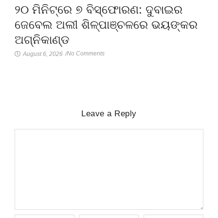
୨୦ ମିନିଟ୍‌ରେ ୭ ବିସ୍ଫୋରଣ: ଦୁବାଇର
ଜେବେଲ ଅଲୀ ଶିଳ୍ପାଞ୍ଚଳରେ ଭୟଙ୍କର
ଅଗ୍ନିକାଣ୍ଡ
No Comments
August 6, 2026
/
Leave a Reply