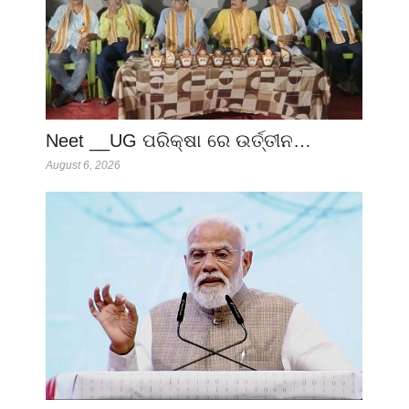
Neet __UG ପରିକ୍ଷା ରେ ଉର୍ତ୍ତୀନ…
August 6, 2026