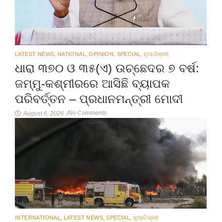
LATEST NEWS
,
NATIONAL
,
OPINION
,
SPECIAL
,
ନୂଆଦିଲ୍ଲୀ
ଧାରା ୩୭୦ ଓ ୩୫(ଏ) ଉଚ୍ଛେଦର ୭ ବର୍ଷ:
ଜମ୍ମୁ-କଶ୍ମୀରରେ ଆସିଛି ବ୍ୟାପକ
ପରିବର୍ତ୍ତନ – ପ୍ରଧାନମନ୍ତ୍ରୀ ମୋଦୀ
No Comments
August 6, 2026
/
INTERNATIONAL
,
LATEST NEWS
,
SPECIAL
,
ନୂଆଦିଲ୍ଲୀ