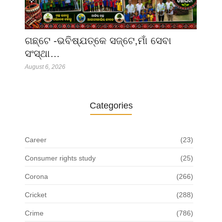
ଗଛ୍‌ଟେ -ଭବିଷ୍ଯତ୍‌କେ ସଜ୍‌ଟେ,ମାଁ ସେବା
ସଂସ୍ଥା…
August 6, 2026
Categories
Career
(23)
Consumer rights study
(25)
Corona
(266)
Cricket
(288)
Crime
(786)