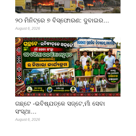
୨୦ ମିନିଟ୍‌ରେ ୭ ବିସ୍ଫୋରଣ: ଦୁବାଇର…
August 6, 2026
ଗଛ୍‌ଟେ -ଭବିଷ୍ଯତ୍‌କେ ସଜ୍‌ଟେ,ମାଁ ସେବା
ସଂସ୍ଥା…
August 6, 2026