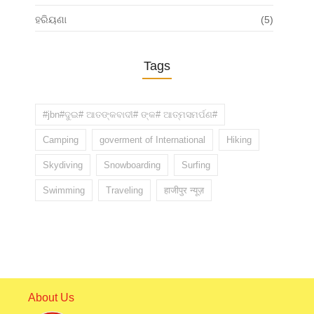
ହରିୟଣା
(5)
Tags
#jbn#ଦୁଇ# ଆତଙ୍କବାଦୀ# ଙ୍କ# ଆତ୍ମସମର୍ପଣ#
Camping
goverment of International
Hiking
Skydiving
Snowboarding
Surfing
Swimming
Traveling
हाजीपुर न्यूज़
About Us