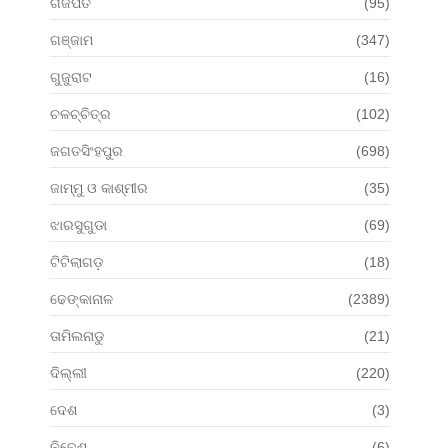
ଗଜପତି
(95)
ଗଞ୍ଜାମ
(347)
ଗୁଜୁରାଟ
(16)
ଚଳଚ୍ଚିତ୍ର
(102)
ଜଗତସିଂହପୁର
(698)
ଜାମ୍ମୁ ଓ କାଶ୍ମୀର
(35)
ଝାରସୁଗୁଡା
(69)
ଟିଟିଲାଗଡ଼
(18)
ଢେଙ୍କାନାଳ
(2389)
ତାମିଲନାଡୁ
(21)
ଦିଲ୍ଲୀ
(220)
ଦେଶ
(3)
ନିବେଶ
(6)