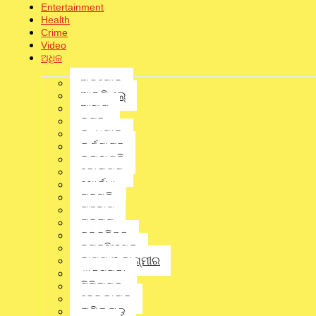
Entertainment
Health
Crime
Video
ଅଧିକ
ଅନୁଗୋଳ
ଆଇପିଏଲ୍
ଆସାମ
କଟକ
କନ୍ଧମାଳ
କର୍ଣ୍ଣାଟକ
କଳାହାଣ୍ଡି
କୋରାପୁଟ
ଖୋର୍ଦ୍ଧା
ଗଜପତି
ଗଞ୍ଜାମ
ଗୁଜୁରାଟ
ଚଳଚ୍ଚିତ୍ର
ଜଗତସିଂହପୁର
District
,
Latest News
,
Odisha
,
State
,
ଭୁବନେଶ୍ବର
ଜାମ୍ମୁ ଓ କାଶ୍ମୀର
ଝାରସୁଗୁଡା
ଟିଟିଲାଗଡ଼
ଢେଙ୍କାନାଳ
ତାମିଲନାଡୁ