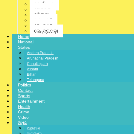
ସୁବର୍ଣ୍ଣପୁର
ସୋନପୁର
ହରିୟଣା
କଳାହାଣ୍ଡି
କେନ୍ଦୁଝର
କେନ୍ଦ୍ରାପଡ଼ା
Home
National
States
Andhra Pradesh
Arunachal Pradesh
Chhattisgarh
Assam
Bihar
Telangana
Politics
Contact
Sports
Entertainment
Health
Crime
Video
ଅଧିକ
ଅନୁଗୋଳ
ଆଇପିଏଲ୍