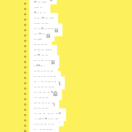
ଦିଲ୍ଲୀ
ଦେଶ
ନିବେଶ
ନୂଆଦିଲ୍ଲୀ
ନୂଆପଡା
ପଶ୍ଚିମବଙ୍ଗ
ପାଣିପାଗ
ପୁରୀ
ବରଗଡ଼
ବଲାଙ୍ଗୀର
ବଲିଉଡ୍
ବାଲେଶ୍ଵର
ବୌଦ୍ଧ
ବ୍ରହ୍ମପୁର
ଭୁବନେଶ୍ବର
ମଧ୍ୟପ୍ରଦେଶ
ja
ମୟୂରଭଞ୍ଜ
ମାଲକାନଗିରି
Wri
ଯାଜପୁର
Facebook-f
Twitter
Lin
ରାଉରକେଲା
Previous Posts
ରାୟଗଡ଼ା
Next Post
ୱାଲ୍ଡ କପ୍ ହକି
ଶ୍ରୀହରିକୋଟା
ସମ୍ବଲପୁର
Related Posts:
ସୁନ୍ଦରଗଡ଼