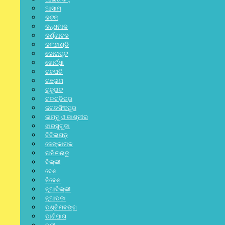
ଆସାମ
କଟକ
କନ୍ଧମାଳ
କର୍ଣ୍ଣାଟକ
କଳାହାଣ୍ଡି
କୋରାପୁଟ
ଖୋର୍ଦ୍ଧା
ଗଜପତି
ଗଞ୍ଜାମ
ଗୁଜୁରାଟ
ଚଳଚ୍ଚିତ୍ର
ଜଗତସିଂହପୁର
ଜାମ୍ମୁ ଓ କାଶ୍ମୀର
ଝାରସୁଗୁଡା
ଟିଟିଲାଗଡ଼
ଢେଙ୍କାନାଳ
ତାମିଲନାଡୁ
ଦିଲ୍ଲୀ
ଦେଶ
ନିବେଶ
ନୂଆଦିଲ୍ଲୀ
ନୂଆପଡା
ପଶ୍ଚିମବଙ୍ଗ
ପାଣିପାଗ