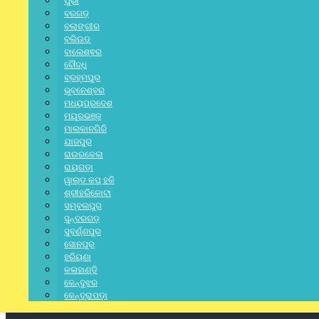
ପୁରୀ
ବରଗଡ଼
ବଲାଙ୍ଗୀର
ବଲିଉଡ୍
ବାଲେଶ୍ଵର
ବୌଦ୍ଧ
ବ୍ରହ୍ମପୁର
ଭୁବନେଶ୍ବର
ମଧ୍ୟପ୍ରଦେଶ
ମୟୂରଭଞ୍ଜ
ମାଲକାନଗିରି
ଯାଜପୁର
ରାଉରକେଲା
ରାୟଗଡ଼ା
ୱାଲ୍ଡ କପ୍ ହକି
ଶ୍ରୀହରିକୋଟା
ସମ୍ବଲପୁର
ସୁନ୍ଦରଗଡ଼
ସୁବର୍ଣ୍ଣପୁର
ସୋନପୁର
ହରିୟଣା
କଳାହାଣ୍ଡି
କେନ୍ଦୁଝର
କେନ୍ଦ୍ରାପଡ଼ା