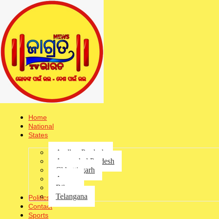
Home
ଲୋକସେବା ଭବ
National
States
-
Andhra Pradesh
Arunachal Pradesh
ଲୋକସେବା ଭବନରେ ଅଗ୍ନିକାଣ୍ଡ
Chhattisgarh
ଭୁବନେଶ୍ୱର: ଭୁବନେଶ୍ବର ଲୋକସେବା ଭବନରେ ଅଗ୍ନିକାଣ୍ଡ ହୋଇଛି। ବିଦ୍ୟୁତ୍ ସର୍ଟ ସ
Assam
ପ୍ରକୋଷ୍ଠରେ ଲାଗିଥିବା ଛୋଟଧରଣର ନିଆଁକୁ ଆୟତ୍ତ କଲେ ଅଗ୍ନିଶମ କର୍ମଚାରୀ।
Bihar
Telangana
Politics
Sha
Contact
Sports