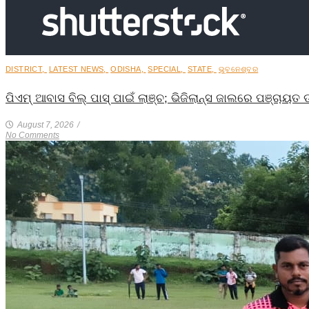
DISTRICT
,
LATEST NEWS
,
ODISHA
,
SPECIAL
,
STATE
,
ଭୁବନେଶ୍ବର
ପିଏମ୍ ଆବାସ ବିଲ୍ ପାସ୍ ପାଇଁ ଲାଞ୍ଚ; ଭିଜିଲାନ୍ସ ଜାଲରେ ପଞ୍ଚାୟ
August 7, 2026
/
No Comments