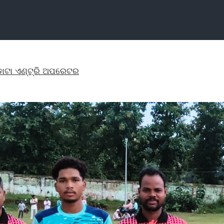
ତ ଡାଟା ଏଣ୍ଟ୍ରି ଅପରେଟର