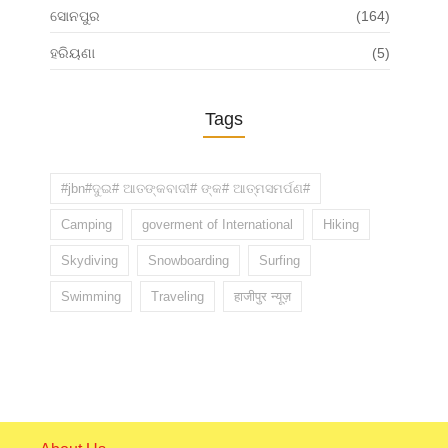
ସୋନପୁର
(164)
ହରିୟଣା
(5)
Tags
#jbn#ଦୁଇ# ଆତଙ୍କବାଦୀ# ଙ୍କ# ଆତ୍ମସମର୍ପଣ#
Camping
goverment of International
Hiking
Skydiving
Snowboarding
Surfing
Swimming
Traveling
हाजीपुर न्यूज़