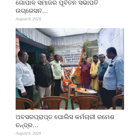
ଗୋପାଳ ସମାଜର ପୂର୍ବତନ ସଭାପତି
ଉଗ୍ରେସନ…
August 6, 2026
ଅବସରପ୍ରାପ୍ତ ପୋଲିସ କର୍ମଚାରୀ ରମେଶ
ଚନ୍ଦ୍ର…
August 6, 2026