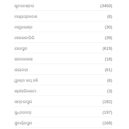
ଭୁବନେଶ୍ବର
(3450)
ମଧ୍ୟପ୍ରଦେଶ
(6)
ମୟୂରଭଞ୍ଜ
(30)
ମାଲକାନଗିରି
(39)
ଯାଜପୁର
(619)
ରାଉରକେଲା
(18)
ରାୟଗଡ଼ା
(61)
ୱାଲ୍ଡ କପ୍ ହକି
(6)
ଶ୍ରୀହରିକୋଟା
(3)
ସମ୍ବଲପୁର
(182)
ସୁନ୍ଦରଗଡ଼
(197)
ସୁବର୍ଣ୍ଣପୁର
(168)