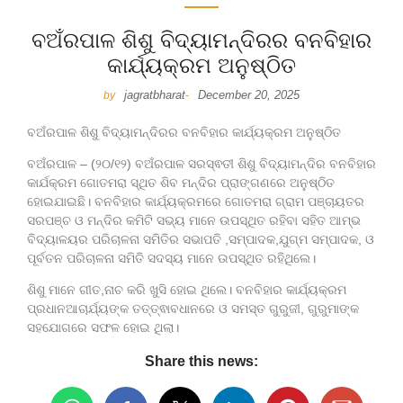
ବଅଁରପାଳ ଶିଶୁ ବିଦ୍ୟାମନ୍ଦିରର ବନବିହାର
କାର୍ଯ୍ୟକ୍ରମ ଅନୁଷ୍ଠିତ
jagratbharat
December 20, 2025
by
-
ବଅଁରପାଳ ଶିଶୁ ବିଦ୍ୟାମନ୍ଦିରର ବନବିହାର କାର୍ଯ୍ୟକ୍ରମ ଅନୁଷ୍ଠିତ
ବଅଁରପାଳ – (୨୦/୧୨) ବଅଁରପାଳ ସରସ୍ଵତୀ ଶିଶୁ ବିଦ୍ୟାମନ୍ଦିର ବନବିହାର
କାର୍ଯକ୍ରମ ଗୋତମରା ସ୍ଥିତ ଶିବ ମନ୍ଦିର ପ୍ରାଙ୍ଗଣରେ ଅନୁଷ୍ଠିତ
ହୋଇଯାଇଛି। ବନବିହାର କାର୍ଯ୍ୟକ୍ରମରେ ଗୋତମରା ଗ୍ରାମ ପଞ୍ଚାୟତର
ସରପଞ୍ଚ ଓ ମନ୍ଦିର କମିଟି ସଭ୍ୟ ମାନେ ଉପସ୍ଥିତ ରହିବା ସହିତ ଆମ୍ଭ
ବିଦ୍ୟାଳୟର ପରିଚାଳନା ସମିତିର ସଭାପତି ,ସମ୍ପାଦକ,ଯୁଗ୍ମ ସମ୍ପାଦକ, ଓ
ପୂର୍ବତନ ପରିଚାଳନା ସମିତି ସଦସ୍ୟ ମାନେ ଉପସ୍ଥିତ ରହିଥିଲେ।
ଶିଶୁ ମାନେ ଗୀତ,ନାଚ କରି ଖୁସି ହୋଇ ଥିଲେ। ବନବିହାର କାର୍ଯ୍ୟକ୍ରମ
ପ୍ରଧାନଆଚାର୍ଯ୍ୟଙ୍କ ତତ୍ତ୍ଵାବଧାନରେ ଓ ସମସ୍ତ ଗୁରୁଜୀ, ଗୁରୁମାଙ୍କ
ସହଯୋଗରେ ସଫଳ ହୋଇ ଥିଲା।
Share this news: