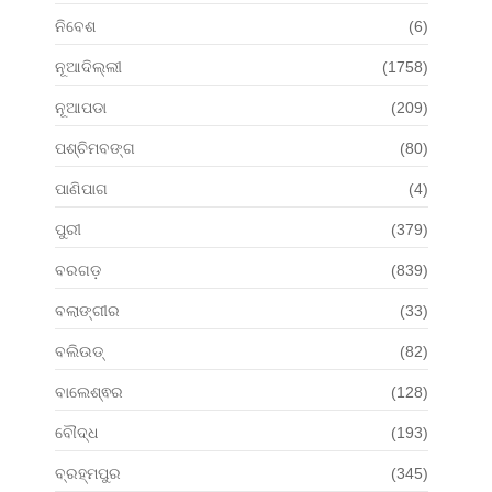
ନିବେଶ
(6)
ନୂଆଦିଲ୍ଲୀ
(1758)
ନୂଆପଡା
(209)
ପଶ୍ଚିମବଙ୍ଗ
(80)
ପାଣିପାଗ
(4)
ପୁରୀ
(379)
ବରଗଡ଼
(839)
ବଲାଙ୍ଗୀର
(33)
ବଲିଉଡ୍
(82)
ବାଲେଶ୍ଵର
(128)
ବୌଦ୍ଧ
(193)
ବ୍ରହ୍ମପୁର
(345)