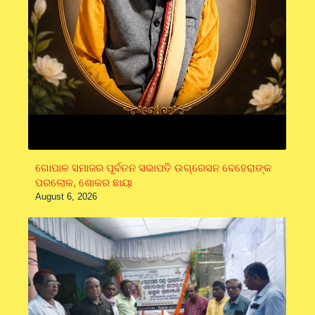
ଗୋପାଳ ସମାଜର ପୂର୍ବତନ ସଭାପତି ଉଗ୍ରେସନ ବେହେରାଙ୍କ
ପରଲୋକ, ଶୋକର ଛାୟା
August 6, 2026