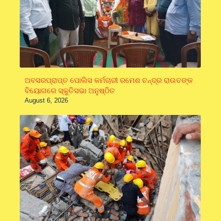
ଅବସରପ୍ରାପ୍ତ ପୋଲିସ କର୍ମଚାରୀ ରମେଶ ଚନ୍ଦ୍ର ରାଉତଙ୍କ
ବିୟୋଗରେ ସ୍କୁତିସଭା ଅନୁଷ୍ଠିତ
August 6, 2026