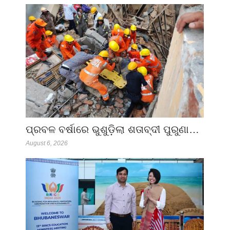
ପ୍ରବଳ ବର୍ଷାରେ ଭୁଶୁଡ଼ିଲା ଶତାବ୍ଦୀ ପୁରୁଣା…
August 6, 2026