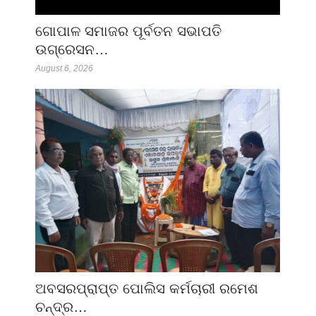
ଗୋପାଳ ସମାଜର ପୂର୍ବତନ ସଭାପତି
ଉଗ୍ରେସନ…
August 6, 2026
ଅବସରପ୍ରାପ୍ତ ପୋଲିସ କର୍ମଚାରୀ ରମେଶ
ଚନ୍ଦ୍ର…