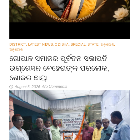
DISTRICT
,
LATEST NEWS
,
ODISHA
,
SPECIAL
,
STATE
,
ଅନୁଗୋଳ
,
ଅନୁଗୋଳ
ଗୋପାଳ ସମାଜର ପୂର୍ବତନ ସଭାପତି
ଉଗ୍ରେସନ ବେହେରାଙ୍କ ପରଲୋକ,
ଶୋକର ଛାୟା
No Comments
August 6, 2026
/