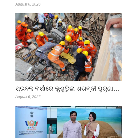
August 6, 2026
ପ୍ରବଳ ବର୍ଷାରେ ଭୁଶୁଡ଼ିଲା ଶତାବ୍ଦୀ ପୁରୁଣା…
August 6, 2026