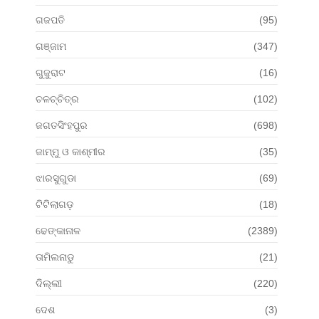
ଗଜପତି
(95)
ଗଞ୍ଜାମ
(347)
ଗୁଜୁରାଟ
(16)
ଚଳଚ୍ଚିତ୍ର
(102)
ଜଗତସିଂହପୁର
(698)
ଜାମ୍ମୁ ଓ କାଶ୍ମୀର
(35)
ଝାରସୁଗୁଡା
(69)
ଟିଟିଲାଗଡ଼
(18)
ଢେଙ୍କାନାଳ
(2389)
ତାମିଲନାଡୁ
(21)
ଦିଲ୍ଲୀ
(220)
ଦେଶ
(3)