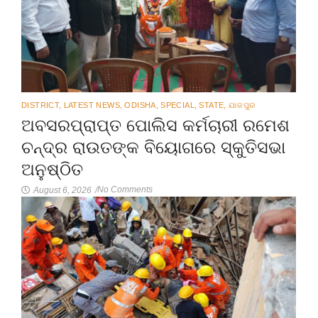
DISTRICT
,
LATEST NEWS
,
ODISHA
,
SPECIAL
,
STATE
,
ଯାଜପୁର
ଅବସରପ୍ରାପ୍ତ ପୋଲିସ କର୍ମଚାରୀ ରମେଶ
ଚନ୍ଦ୍ର ରାଉତଙ୍କ ବିୟୋଗରେ ସ୍କୁତିସଭା
ଅନୁଷ୍ଠିତ
No Comments
August 6, 2026
/