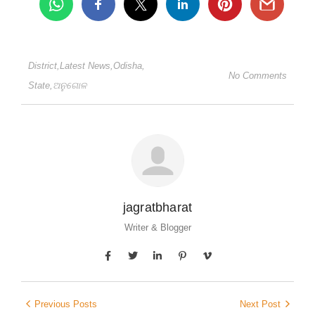
District
,
Latest News
,
Odisha
,
No Comments
State
,
ଅନୁଗୋଳ
jagratbharat
Writer & Blogger
Previous Posts
Next Post