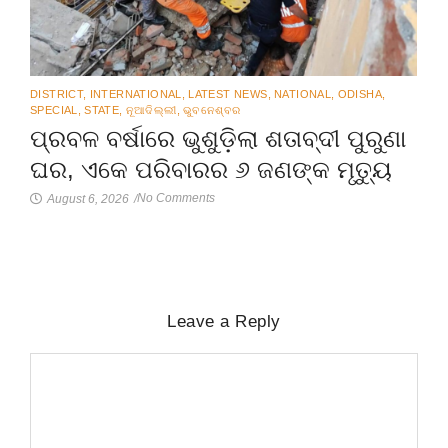
DISTRICT
,
INTERNATIONAL
,
LATEST NEWS
,
NATIONAL
,
ODISHA
,
SPECIAL
,
STATE
,
ନୂଆଦିଲ୍ଲୀ
,
ଭୁବନେଶ୍ବର
ପ୍ରବଳ ବର୍ଷାରେ ଭୁଶୁଡ଼ିଲା ଶତାବ୍ଦୀ ପୁରୁଣା
ଘର, ଏକେ ପରିବାରର ୬ ଜଣଙ୍କ ମୃତ୍ୟୁ
No Comments
August 6, 2026
/
Leave a Reply