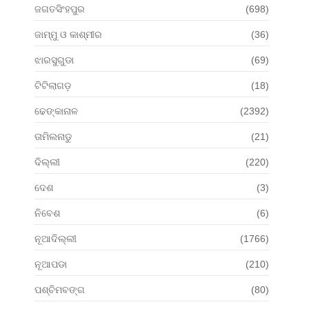
ଜଗତସିଂହପୁର
(698)
ଜାମ୍ମୁ ଓ କାଶ୍ମୀର
(36)
ଝାରସୁଗୁଡା
(69)
ଟିଟିଲାଗଡ଼
(18)
ଢେଙ୍କାନାଳ
(2392)
ତାମିଲନାଡୁ
(21)
ଦିଲ୍ଲୀ
(220)
ଦେଶ
(3)
ନିବେଶ
(6)
ନୂଆଦିଲ୍ଲୀ
(1766)
ନୂଆପଡା
(210)
ପଶ୍ଚିମବଙ୍ଗ
(80)