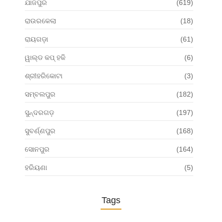
ଯାଜପୁର
(619)
ରାଉରକେଲା
(18)
ରାୟଗଡ଼ା
(61)
ୱାଲ୍ଡ କପ୍ ହକି
(6)
ଶ୍ରୀହରିକୋଟା
(3)
ସମ୍ବଲପୁର
(182)
ସୁନ୍ଦରଗଡ଼
(197)
ସୁବର୍ଣ୍ଣପୁର
(168)
ସୋନପୁର
(164)
ହରିୟଣା
(5)
Tags