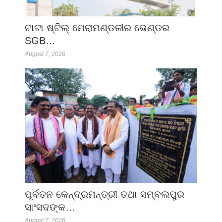
ଟାଟା ଷ୍ଟିଲ୍ ମେରାମଣ୍ଡଳୀର ଭେଣ୍ଡର
SGB…
August 7, 2026
ପୂର୍ବତନ କେନ୍ଦ୍ରମନ୍ତ୍ରୀ ତଥା ସମ୍ବଲପୁର
ସାଂସଦଙ୍କ…
August 7, 2026