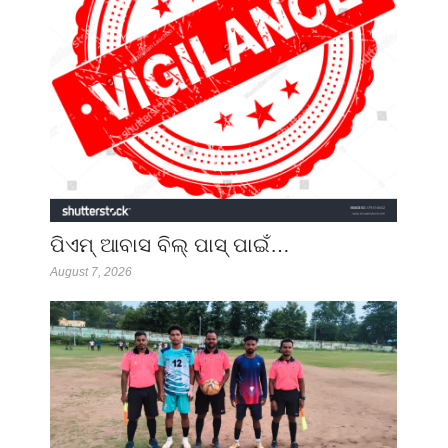
ପିଏମ୍ ଆବାସ ବିଲ୍ ପାସ୍ ପାଇଁ…
August 7, 2026