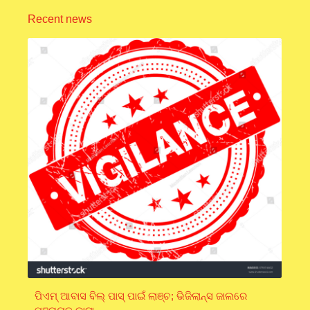
Recent news
ପିଏମ୍ ଆବାସ ବିଲ୍ ପାସ୍ ପାଇଁ ଲାଞ୍ଚ; ଭିଜିଲାନ୍ସ ଜାଲରେ