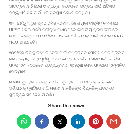
ଆତଙ୍କବାଦ ବିରୋଧୀ ବିଭାଗର ଦାୟିତ୍ୱରେ ଥିଲେ। ଜାତୀୟ ସୁରକ୍ଷା,
ଆତଙ୍କବାଦ ନିରୋଧ ଓ ଗୁଇନ୍ଦା ତନ୍ତ୍ରରେ ତାଙ୍କର ଦୀର୍ଘ ଅଭିଜ୍ଞତା
ତାଙ୍କୁ ଏହି ପଦ ପାଇଁ ଏକ ପ୍ରମୁଖ ପସନ୍ଦ କରିଥିଲା।
୩୩ ବର୍ଷରୁ ଅଧିକ ପ୍ରଶାସନିକ ସେବା ଅଭିଜ୍ଞତା ଥିବା ଦୀକ୍ଷିତ ୧୯୯୩ରେ
UPSC ସିଭିଲ ସର୍ଭିସ ପରୀକ୍ଷା ମାଧ୍ୟମରେ ଭାରତୀୟ ପୁଲିସ ସେବାରେ
ଯୋଗ ଦେଇଥିଲେ। ସେ ନିଜର ଉଲ୍ଲେଖନୀୟ ସେବା ପାଇଁ ଅନେକ ସମ୍ମାନ
ମଧ୍ୟ ପାଇଛନ୍ତି।
୨୦୧୬ରେ ତାଙ୍କୁ ବିଶିଷ୍ଟ ସେବା ପାଇଁ ରାଷ୍ଟ୍ରପତି ପୋଲିସ ପଦକ ପ୍ରଦାନ
କରାଯାଇଥିଲା। ଏହା ପୂର୍ବରୁ ୨୦୦୯ରେ ପ୍ରଶଂସନୀୟ ସେବା ପାଇଁ ପୋଲିସ
ପଦକ ଏବଂ ୨୦୦୪ରେ ଆଭ୍ୟନ୍ତରୀଣ ସୁରକ୍ଷା ସେବା ପଦକରେ ସମ୍ମାନିତ
ହୋଇଥିଲେ।
ଦେଶର ସୁରକ୍ଷା ପରିସ୍ଥିତି, ସୀମା ସୁରକ୍ଷା ଓ ଆତଙ୍କବାଦ ବିରୋଧୀ
ଅଭିଯାନକୁ ଦୃଷ୍ଟିରେ ରଖି ମହେଶ ଦୀକ୍ଷିତଙ୍କ ନିଯୁକ୍ତିକୁ ଅତ୍ୟନ୍ତ
ଗୁରୁତ୍ୱର ସହ ଦେଖାଯାଉଛି।
Share this news: