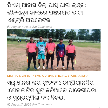
ପିଏମ୍ ଆବାସ ବିଲ୍ ପାସ୍ ପାଇଁ ଲାଞ୍ଚ;
ଭିଜିଲାନ୍ସ ଜାଲରେ ପଞ୍ଚାୟତ ଡାଟା
ଏଣ୍ଟ୍ରି ଅପରେଟର
No Comments
August 7, 2026
/
DISTRICT
,
LATEST NEWS
,
ODISHA
,
SPECIAL
,
STATE
,
କନ୍ଧମାଳ
ସ୍ୱାଧୀନତା କପ ଫୁଟବଲ ଚମ୍ପିୟାନସିପ
:ପେନାଲଟିକ ସୁଟ ଜରିଆରେ ପାଦେରୀପଡା
ଓ ସୁଣ୍ଡରୁମିଲା ଦଳ ବିଜୟୀ
No Comments
August 7, 2026
/