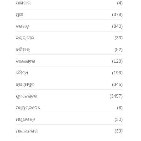
ପାଣିପାଗ
(4)
ପୁରୀ
(379)
ବରଗଡ଼
(840)
ବଲାଙ୍ଗୀର
(33)
ବଲିଉଡ୍
(82)
ବାଲେଶ୍ଵର
(129)
ବୌଦ୍ଧ
(193)
ବ୍ରହ୍ମପୁର
(345)
ଭୁବନେଶ୍ବର
(3457)
ମଧ୍ୟପ୍ରଦେଶ
(6)
ମୟୂରଭଞ୍ଜ
(30)
ମାଲକାନଗିରି
(39)