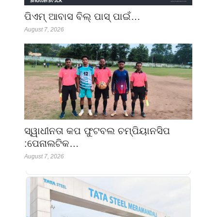
ପିଏମ୍ ଆବାସ ବିଲ୍ ପାସ୍ ପାଇଁ…
August 7, 2026
ସ୍ୱାଧୀନତା କପ ଫୁଟବଲ ଚମ୍ପିୟାନସିପ
:ପେନାଲଟିକ…
August 7, 2026