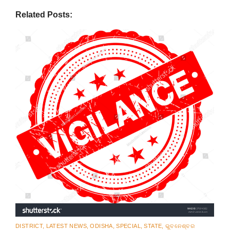
Related Posts:
DISTRICT
,
LATEST NEWS
,
ODISHA
,
SPECIAL
,
STATE
,
ଭୁବନେଶ୍ବର