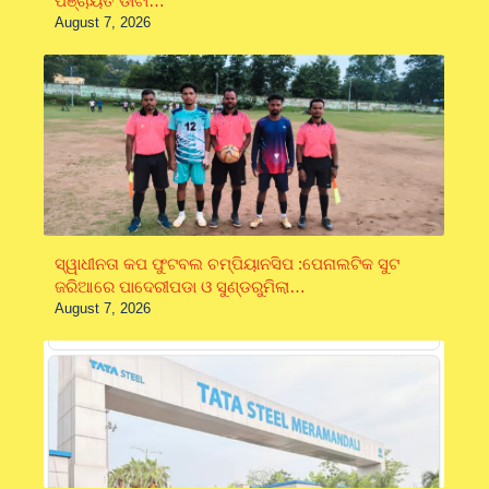
ପଞ୍ଚାୟତ ଡାଟା…
August 7, 2026
ସ୍ୱାଧୀନତା କପ ଫୁଟବଲ ଚମ୍ପିୟାନସିପ :ପେନାଲଟିକ ସୁଟ
ଜରିଆରେ ପାଦେରୀପଡା ଓ ସୁଣ୍ଡରୁମିଲା…
August 7, 2026