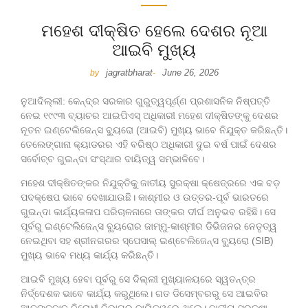
ମହେଶ ଦୀକ୍ଷିତ ହେଲେ ଦେଶର ନୂଆ
ଆଇବି ମୁଖ୍ୟ
jagratbharat
June 26, 2026
by
-
ନୁଆଦିଲ୍ଲୀ: କେନ୍ଦ୍ର ସରକାର ଗୁରୁତ୍ୱପୂର୍ଣ୍ଣ ପ୍ରଶାସନିକ ନିଷ୍ପତ୍ତି
ନେଇ ୧୯୯୩ ବ୍ୟାଚର ଆଇପିଏସ୍ ଅଧିକାରୀ ମହେଶ ଦୀକ୍ଷିତଙ୍କୁ ଦେଶର
ନୂତନ ଇଣ୍ଟେଲିଜେନ୍ସ ବ୍ୟୁରୋ (ଆଇବି) ମୁଖ୍ୟ ଭାବେ ନିଯୁକ୍ତ କରିଛନ୍ତି।
ତେଲେଙ୍ଗାନା କ୍ୟାଡରର ଏହି ବରିଷ୍ଠ ଅଧିକାରୀ ଦୁଇ ବର୍ଷ ପାଇଁ ଦେଶର
ସର୍ବୋଚ୍ଚ ଗୁଇନ୍ଦା ସଂସ୍ଥାର ଦାୟିତ୍ୱ ସମ୍ଭାଳିବେ।
ମହେଶ ଦୀକ୍ଷିତଙ୍କର ନିଯୁକ୍ତିକୁ ଜାତୀୟ ସୁରକ୍ଷା କ୍ଷେତ୍ରରେ ଏକ ବଡ଼
ପଦକ୍ଷେପ ଭାବେ ଦେଖାଯାଉଛି। କାଶ୍ମୀର ଓ ଉତ୍ତର-ପୂର୍ବ ଭାରତରେ
ଗୁଇନ୍ଦା କାର୍ଯ୍ୟକଳାପ ପରିଚାଳନାରେ ତାଙ୍କର ଦୀର୍ଘ ଅନୁଭବ ରହିଛି। ସେ
ପୂର୍ବରୁ ଇଣ୍ଟେଲିଜେନ୍ସ ବ୍ୟୁରୋର ଜାମ୍ମୁ-କାଶ୍ମୀର ଡିଭିଜନର ନେତୃତ୍ୱ
ନେଇଥିବା ସହ ଶ୍ରୀନଗରର ସ୍ପେସାଲ୍ ଇଣ୍ଟେଲିଜେନ୍ସ ବ୍ୟୁରୋ (SIB)
ମୁଖ୍ୟ ଭାବେ ମଧ୍ୟ କାର୍ଯ୍ୟ କରିଛନ୍ତି।
ଆଇବି ମୁଖ୍ୟ ହେବା ପୂର୍ବରୁ ସେ ଦିଲ୍ଲୀ ମୁଖ୍ୟାଳୟରେ ସ୍ୱତନ୍ତ୍ର
ନିର୍ଦ୍ଦେଶକ ଭାବେ କାର୍ଯ୍ୟ କରୁଥିଲେ। ଗତ ଡିସେମ୍ବରରୁ ସେ ଆଇବିର