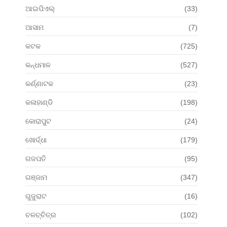
ଆଇପିଏଲ୍
(33)
ଆସାମ
(7)
କଟକ
(725)
କନ୍ଧମାଳ
(527)
କର୍ଣ୍ଣାଟକ
(23)
କଳାହାଣ୍ଡି
(198)
କୋରାପୁଟ
(24)
ଖୋର୍ଦ୍ଧା
(179)
ଗଜପତି
(95)
ଗଞ୍ଜାମ
(347)
ଗୁଜୁରାଟ
(16)
ଚଳଚ୍ଚିତ୍ର
(102)