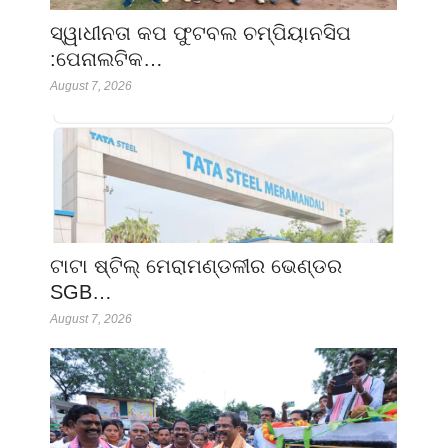
ସ୍ୱାଧୀନତା କପ ଫୁଟବଲ ଚମ୍ପିୟାନସିପ
:ପେନାଲଟିକ…
August 7, 2026
ଟାଟା ଷ୍ଟିଲ୍ ମେରାମଣ୍ଡଳୀର ଭେଣ୍ଡର
SGB…
August 7, 2026