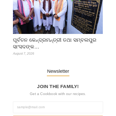
ପୂର୍ବତନ କେନ୍ଦ୍ରମନ୍ତ୍ରୀ ତଥା ସମ୍ବଲପୁର
ସାଂସଦଙ୍କ…
August 7, 2026
Newsletter
JOIN THE FAMILY!
Get a Cookbook with our recipes.