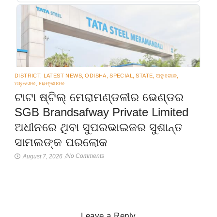
DISTRICT
,
LATEST NEWS
,
ODISHA
,
SPECIAL
,
STATE
,
ଅନୁଗୋଳ
,
ଅନୁଗୋଳ
,
ଢେଙ୍କାନାଳ
ଟାଟା ଷ୍ଟିଲ୍ ମେରାମଣ୍ଡଳୀର ଭେଣ୍ଡର
SGB Brandsafway Private Limited
ଅଧୀନରେ ଥିବା ସୁପରଭାଇଜର ସୁଶାନ୍ତ
ସାମଲଙ୍କ ପରଲୋକ
No Comments
August 7, 2026
/
Leave a Reply