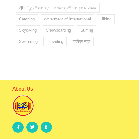
#jbn#ଦୁଇ# ଆତଙ୍କବାଦୀ# ଙ୍କ# ଆତ୍ମସମର୍ପଣ#
Camping
goverment of International
Hiking
Skydiving
Snowboarding
Surfing
Swimming
Traveling
हाजीपुर न्यूज़
About Us