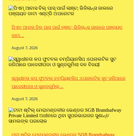
ପିଏମ୍ ଆବାସ ବିଲ୍ ପାସ୍ ପାଇଁ ଲାଞ୍ଚ; ଭିଜିଲାନ୍ସ ଜାଲରେ ପଞ୍ଚାୟତ
ଡାଟା…
August 7, 2026
ସ୍ୱାଧୀନତା କପ ଫୁଟବଲ ଚମ୍ପିୟାନସିପ :ପେନାଲଟିକ ସୁଟ ଜରିଆରେ
ପାଦେରୀପଡା ଓ ସୁଣ୍ଡରୁମିଲା…
August 7, 2026
ଟାଟା ଷ୍ଟିଲ୍ ମେରାମଣ୍ଡଳୀର ଭେଣ୍ଡର SGB Brandsafway