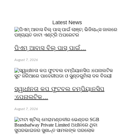
Latest News
ପିଏମ୍ ଆବାସ ବିଲ୍ ପାସ୍ ପାଇଁ…
August 7, 2026
ସ୍ୱାଧୀନତା କପ ଫୁଟବଲ ଚମ୍ପିୟାନସିପ
:ପେନାଲଟିକ…
August 7, 2026