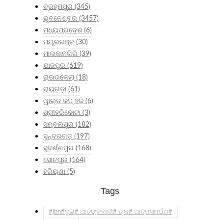
ବ୍ରହ୍ମପୁର
(345)
ଭୁବନେଶ୍ବର
(3457)
ମଧ୍ୟପ୍ରଦେଶ
(6)
ମୟୂରଭଞ୍ଜ
(30)
ମାଲକାନଗିରି
(39)
ଯାଜପୁର
(619)
ରାଉରକେଲା
(18)
ରାୟଗଡ଼ା
(61)
ୱାଲ୍ଡ କପ୍ ହକି
(6)
ଶ୍ରୀହରିକୋଟା
(3)
ସମ୍ବଲପୁର
(182)
ସୁନ୍ଦରଗଡ଼
(197)
ସୁବର୍ଣ୍ଣପୁର
(168)
ସୋନପୁର
(164)
ହରିୟଣା
(5)
Tags
#jbn#ଦୁଇ# ଆତଙ୍କବାଦୀ# ଙ୍କ# ଆତ୍ମସମର୍ପଣ#