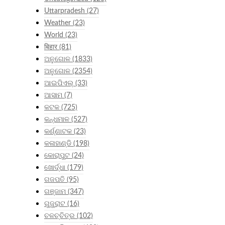
Uttarpradesh
(27)
Weather
(23)
World
(23)
बिहार
(81)
ଅନୁଗୋଳ
(1833)
ଅନୁଗୋଳ
(2354)
ଆଇପିଏଲ୍
(33)
ଆସାମ
(7)
କଟକ
(725)
କନ୍ଧମାଳ
(527)
କର୍ଣ୍ଣାଟକ
(23)
କଳାହାଣ୍ଡି
(198)
କୋରାପୁଟ
(24)
ଖୋର୍ଦ୍ଧା
(179)
ଗଜପତି
(95)
ଗଞ୍ଜାମ
(347)
ଗୁଜୁରାଟ
(16)
ଚଳଚ୍ଚିତ୍ର
(102)