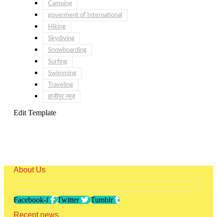
Camping
goverment of International
Hiking
Skydiving
Snowboarding
Surfing
Swimming
Traveling
हाजीपुर न्यूज़
Edit Template
About Us
Facebook-f
Twitter
Tumblr
Recent news