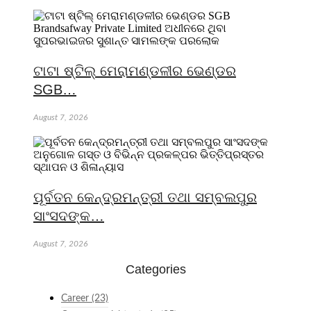
ଟାଟା ଷ୍ଟିଲ୍ ମେରାମଣ୍ଡଳୀର ଭେଣ୍ଡର
SGB…
August 7, 2026
ପୂର୍ବତନ କେନ୍ଦ୍ରମନ୍ତ୍ରୀ ତଥା ସମ୍ବଲପୁର
ସାଂସଦଙ୍କ…
August 7, 2026
Categories
Career
(23)