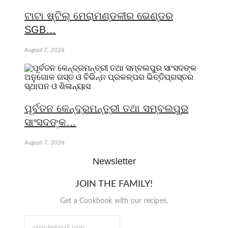
ଟାଟା ଷ୍ଟିଲ୍ ମେରାମଣ୍ଡଳୀର ଭେଣ୍ଡର
SGB…
August 7, 2026
ପୂର୍ବତନ କେନ୍ଦ୍ରମନ୍ତ୍ରୀ ତଥା ସମ୍ବଲପୁର
ସାଂସଦଙ୍କ…
August 7, 2026
Newsletter
JOIN THE FAMILY!
Get a Cookbook with our recipes.