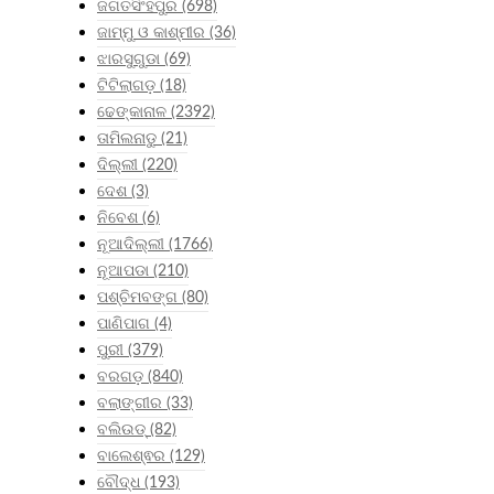
ଜଗତସିଂହପୁର
(698)
ଜାମ୍ମୁ ଓ କାଶ୍ମୀର
(36)
ଝାରସୁଗୁଡା
(69)
ଟିଟିଲାଗଡ଼
(18)
ଢେଙ୍କାନାଳ
(2392)
ତାମିଲନାଡୁ
(21)
ଦିଲ୍ଲୀ
(220)
ଦେଶ
(3)
ନିବେଶ
(6)
ନୂଆଦିଲ୍ଲୀ
(1766)
ନୂଆପଡା
(210)
ପଶ୍ଚିମବଙ୍ଗ
(80)
ପାଣିପାଗ
(4)
ପୁରୀ
(379)
ବରଗଡ଼
(840)
ବଲାଙ୍ଗୀର
(33)
ବଲିଉଡ୍
(82)
ବାଲେଶ୍ଵର
(129)
ବୌଦ୍ଧ
(193)