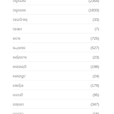
ଅନୁଗୋଳ
(2354)
ଅନୁଗୋଳ
(1833)
ଆଇପିଏଲ୍
(33)
ଆସାମ
(7)
କଟକ
(725)
କନ୍ଧମାଳ
(527)
କର୍ଣ୍ଣାଟକ
(23)
କଳାହାଣ୍ଡି
(198)
କୋରାପୁଟ
(24)
ଖୋର୍ଦ୍ଧା
(179)
ଗଜପତି
(95)
ଗଞ୍ଜାମ
(347)
ଗୁଜୁରାଟ
(16)