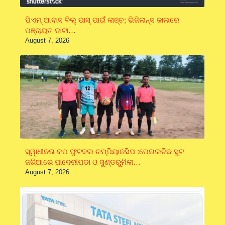
ପିଏମ୍ ଆବାସ ବିଲ୍ ପାସ୍ ପାଇଁ ଲାଞ୍ଚ; ଭିଜିଲାନ୍ସ ଜାଲରେ
ପଞ୍ଚାୟତ ଡାଟା…
August 7, 2026
ସ୍ୱାଧୀନତା କପ ଫୁଟବଲ ଚମ୍ପିୟାନସିପ :ପେନାଲଟିକ ସୁଟ
ଜରିଆରେ ପାଦେରୀପଡା ଓ ସୁଣ୍ଡରୁମିଲା…
August 7, 2026