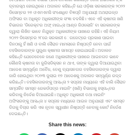
ଦ୍ବାରସ୍ଥ ହୋଇଥିଲେ। ଅଦାଲତ କହିଛନ୍ତି ଯେ ଓଡ଼ିଶା ସରକାରଙ୍କ ୨୦୨୨
ଡିସେମ୍ବର ୨୭ ଓଏମଏମସି ସଂଶୋଧିତ ବିଜ୍ଞପ୍ତି ଅନୁଯାୟୀ ଅଥରାଇଜ୍‌ଡ
ଅଫିସର ବା ଅଧିକୃତ ଅଧିକାରୀଙ୍କ ସଂଜ୍ଞା ବଦଳିଛି। ଏବେ ଏହି କ୍ଷମତା ଖଣି
ବିଭାଗର ‘ଡିରେକ୍ଟର ଅଫ୍ ମାଇନ୍ସ ଆଣ୍ଡ ଜିଓଲୋଜି’ ବା ସରକାରଙ୍କ
ଦ୍ୱାରା ଲିଖିତ ଭାବେ ନିଯୁକ୍ତ ଅଧିକାରୀଙ୍କ ପାଖରେ ରହିଛି। ଏହି ନିୟମ
୨୦୨୨ ଡିସେମ୍ବର ୨୮ରେ ସରକାରୀ ​‌େ​‌ଗଜେଟ୍‌ରେ ପ୍ରକାଶ ପାଇବା
ଦିନଠାରୁ ହିଁ ଖଣି ଓ ବାଲି ସୈରାତ ମାମଲାରେ ନିଷ୍ପତ୍ତି ନେବା ପାଇଁ
ତହସିଲଦାରଙ୍କ ପୁରୁଣା କ୍ଷମତା ସମାପ୍ତ ହୋଇଯାଇଛି। ଅଦାଲତ
କହିଛନ୍ତି ଯେତେବେଳେ ଜଣେ ଅଧିକାରୀଙ୍କ ପାଖରେ ଆଇନଗତ ଭାବେ
କୌଣସି କ୍ଷମତା ବା ଜୁରିସଡିକ୍‌ସନ ନ ଥାଏ, ତାଙ୍କ ଦ୍ୱାରା ଦିଆଯାଇଥିବା
ଆଦେଶ ସମ୍ପୂର୍ଣ୍ଣ ଅବୈଧ, ତେଣୁ ବ୍ୟାସନଗର ତହସିଲଦାରଙ୍କ ଦ୍ୱାରା
ଜାରି ହୋଇଥିବା ୨୦୨୩ ଜୁଲାଇ ୧୭ ଆଦେଶକୁ ଅଦାଲତ ସମ୍ପୂର୍ଣ୍ଣ ରଦ୍ଦ
କରିଛନ୍ତି। ତହସିଲଦାରଙ୍କୁ ଆସନ୍ତା ୨ ସପ୍ତାହ ମଧ୍ୟରେ ଏହି ବାଲି ସୈରାତ
ସମ୍ପର୍କିତ ସମସ୍ତ ରେକର୍ଡପତ୍ର ମାଇନିଂ (ଖଣି) ବିଭାଗକୁ ହସ୍ତାନ୍ତର
କରିବାକୁ ନିର୍ଦେଶ ଦିଆଯାଇଛି। ଅଧିକୃତ ଅଧିକାରୀ ତଥା ମାଇନିଂ
ଅଫିସରଙ୍କୁ ଆସନ୍ତା ୪ ସପ୍ତାହ ମଧ୍ୟରେ ଆଇନ ଅନୁଯାୟୀ ଏବଂ ସମସ୍ତ
ଦିଗକୁ ବିଚାର କରି ଏକ ନୂତନ ସ୍ୱାଧୀନ ନିଷ୍ପତ୍ତି ନେବାକୁ କୋର୍ଟ ନିର୍ଦେଶ
ଦେଇଛନ୍ତି।
Share this news: