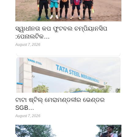
ସ୍ୱାଧୀନତା କପ ଫୁଟବଲ ଚମ୍ପିୟାନସିପ
:ପେନାଲଟିକ…
August 7, 2026
ଟାଟା ଷ୍ଟିଲ୍ ମେରାମଣ୍ଡଳୀର ଭେଣ୍ଡର
SGB…
August 7, 2026