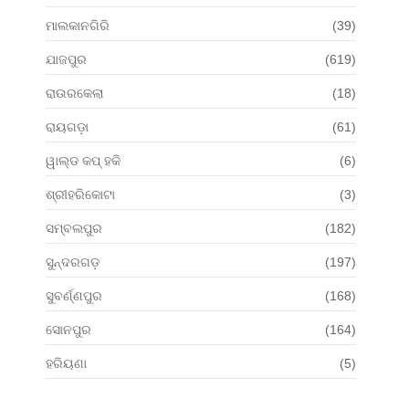
ମାଲକାନଗିରି
(39)
ଯାଜପୁର
(619)
ରାଉରକେଲା
(18)
ରାୟଗଡ଼ା
(61)
ୱାଲ୍ଡ କପ୍ ହକି
(6)
ଶ୍ରୀହରିକୋଟା
(3)
ସମ୍ବଲପୁର
(182)
ସୁନ୍ଦରଗଡ଼
(197)
ସୁବର୍ଣ୍ଣପୁର
(168)
ସୋନପୁର
(164)
ହରିୟଣା
(5)