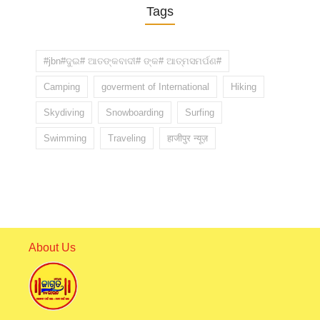
Tags
#jbn#ଦୁଇ# ଆତଙ୍କବାଦୀ# ଙ୍କ# ଆତ୍ମସମର୍ପଣ#
Camping
goverment of International
Hiking
Skydiving
Snowboarding
Surfing
Swimming
Traveling
हाजीपुर न्यूज़
About Us