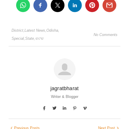
District
,
Latest News
,
Odisha
,
No Comments
Special
,
State
,
କଟକ
jagratbharat
Writer & Blogger
Previous Posts
Next Post