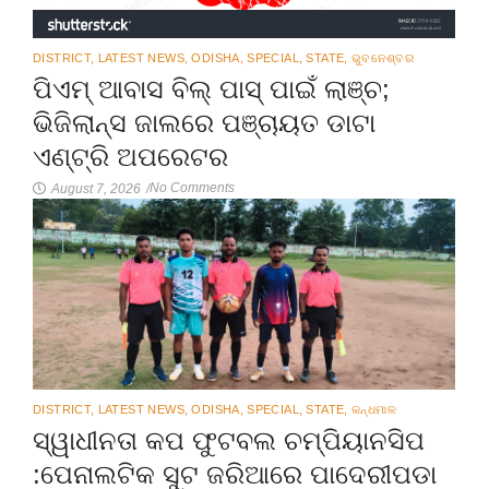
DISTRICT
,
LATEST NEWS
,
ODISHA
,
SPECIAL
,
STATE
,
ଭୁବନେଶ୍ବର
ପିଏମ୍ ଆବାସ ବିଲ୍ ପାସ୍ ପାଇଁ ଲାଞ୍ଚ;
ଭିଜିଲାନ୍ସ ଜାଲରେ ପଞ୍ଚାୟତ ଡାଟା
ଏଣ୍ଟ୍ରି ଅପରେଟର
No Comments
August 7, 2026
/
DISTRICT
,
LATEST NEWS
,
ODISHA
,
SPECIAL
,
STATE
,
କନ୍ଧମାଳ
ସ୍ୱାଧୀନତା କପ ଫୁଟବଲ ଚମ୍ପିୟାନସିପ
:ପେନାଲଟିକ ସୁଟ ଜରିଆରେ ପାଦେରୀପଡା