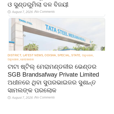
ଓ ସୁଣ୍ଡରୁମିଲା ଦଳ ବିଜୟୀ
No Comments
August 7, 2026
/
DISTRICT
,
LATEST NEWS
,
ODISHA
,
SPECIAL
,
STATE
,
ଅନୁଗୋଳ
,
ଅନୁଗୋଳ
,
ଢେଙ୍କାନାଳ
ଟାଟା ଷ୍ଟିଲ୍ ମେରାମଣ୍ଡଳୀର ଭେଣ୍ଡର
SGB Brandsafway Private Limited
ଅଧୀନରେ ଥିବା ସୁପରଭାଇଜର ସୁଶାନ୍ତ
ସାମଲଙ୍କ ପରଲୋକ
No Comments
August 7, 2026
/