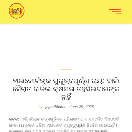
ହାଇକୋର୍ଟଙ୍କ ଗୁରୁତ୍ବପୂର୍ଣ୍ଣ ରାୟ; ବାଲି
ସୈରାତ ବାତିଲ କ୍ଷମତା ତହସିଲଦାରଙ୍କ
ନାହିଁ
jagratbharat
June 29, 2026
by
-
କଟକ:
ବାଲି ସୈରାତ ଉତ୍ସଗୁଡ଼ିକର ପରିଚାଳନା ଓ ଏ ସମ୍ପର୍କିତ ନିଷ୍ପତ୍ତି
ନେବା ମାମଲାରେ ଓଡ଼ିଶା ହାଇକୋର୍ଟ ଗୁରୁତ୍ୱପୂର୍ଣ୍ଣ ନିର୍ଦେଶ ଦେଇଛନ୍ତି।
୨୦୨୨ରେ ଲଘୁ ଖଣିଜ ଦ୍ରବ୍ୟ ସଂପର୍କିତ ନିୟମାବଳୀ (ଓଏମଏମସି