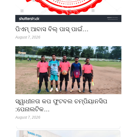
ପିଏମ୍ ଆବାସ ବିଲ୍ ପାସ୍ ପାଇଁ…
August 7, 2026
ସ୍ୱାଧୀନତା କପ ଫୁଟବଲ ଚମ୍ପିୟାନସିପ
:ପେନାଲଟିକ…
August 7, 2026