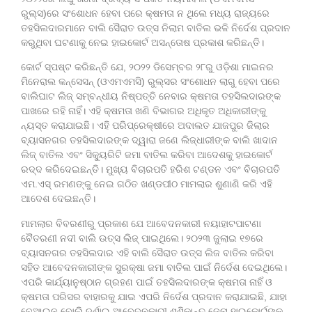
ରୁଲ୍ସ)ରେ ସଂଶୋଧନ ହେବା ପରେ କ୍ଷମତା ନ ଥିଲେ ମଧ୍ୟ ରାଜ୍ୟରେ
ତହସିଲଦାରମାନେ ବାଲି ସୈରାତ ଉତ୍ସ ନିଲାମ ବାତିଲ ଭଳି ନିର୍ଦେଶ ପ୍ରଦାନ
କରୁଥିବା ଘଟଣାକୁ ନେଇ ହାଇକୋର୍ଟ ଅସନ୍ତୋଷ ପ୍ରକାଶ କରିଛନ୍ତି।
କୋର୍ଟ ସ୍ପଷ୍ଟ କରିଛନ୍ତି ଯେ, ୨୦୨୨ ଡିସେମ୍ବର ୨୮ରୁ ଓଡ଼ିଶା ମାଇନର
ମିନେରାଲ କନ୍‌ସେସନ୍‌ (ଓଏମଏମସି) ରୁଲ୍ସର ସଂଶୋଧନ ଲାଗୁ ହେବା ପରେ
ବାଲିଘାଟ ଲିଜ୍‌ ସମ୍ବନ୍ଧୀୟ ନିଷ୍ପତ୍ତି ନେବାର କ୍ଷମତା ତହସିଲଦାରଙ୍କ
ପାଖରେ ରହି ନାହିଁ। ଏହି କ୍ଷମତା ଖଣି ବିଭାଗର ଅଧିକୃତ ଅଧିକାରୀଙ୍କୁ
ନ୍ୟସ୍ତ କରାଯାଇଛି। ଏହି ପରିପ୍ରେକ୍ଷୀରେ ଅଦାଲତ ଯାଜପୁର ଜିଲାର
ବ୍ୟାସନଗର ତହସିଲଦାରଙ୍କ ଦ୍ୱାରା ଜଣେ ଲିଜ୍‌ଧାରୀଙ୍କ ବାଲି ଖାଦାନ
ଲିଜ୍ ବାତିଲ ଏବଂ ସିକ୍ୟୁରିଟି ଜମା ବାତିଲ କରିବା ଆଦେଶକୁ ହାଇକୋର୍ଟ
ରଦ୍ଦ କରିଦେଇଛନ୍ତି। ମୁଖ୍ୟ ବିଚାରପତି ହରିଶ ଟଣ୍ଡନ ଏବଂ ବିଚାରପତି
ଏମ.ଏସ୍‌ ରମଣଙ୍କୁ ନେଇ ଗଠିତ ଖଣ୍ଡପୀଠ ମାମଲାର ଶୁଣାଣି କରି ଏହି
ଆଦେଶ ଦେଇଛନ୍ତି।
ମାମଲାର ବିବରଣୀରୁ ପ୍ରକାଶ ଯେ ଆବେଦନକାରୀ ନୟାହାଟପାଟଣା
ବୈତରଣୀ ନଦୀ ବାଲି ଉତ୍ସ ଲିଜ୍‌ ପାଇଥିଲେ। ୨୦୨୩ ଜୁଲାଇ ୧୭ରେ
ବ୍ୟାସନଗର ତହସିଲଦାର ଏହି ବାଲି ସୈରାତ ଉତ୍ସ ଲିଜ ବାତିଲ କରିବା
ସହିତ ଆବେଦନକାରୀଙ୍କ ସୁରକ୍ଷା ଜମା ବାତିଲ ପାଇଁ ନିର୍ଦେଶ ଦେଇଥିଲେ।
ଏପରି କାର୍ଯ୍ୟାନୁଷ୍ଠାନ ଗ୍ରହଣ ପାଇଁ ତହସିଲଦାରଙ୍କ କ୍ଷମତା ନାହିଁ ଓ
କ୍ଷମତା ପରିସର ବାହାରକୁ ଯାଇ ଏପରି ନିର୍ଦେଶ ପ୍ରଦାନ କରାଯାଇଛି, ଯାହା
ବେଆଇନ ବୋଲି ଦର୍ଶାଇ ଆବେଦନକାରୀ ଶଶିକାନ୍ତ ଜେନା ହାଇକୋର୍ଟଙ୍କ