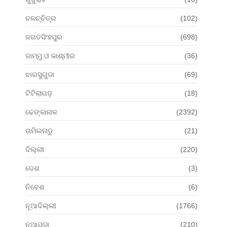
ଚଳଚ୍ଚିତ୍ର
(102)
ଜଗତସିଂହପୁର
(698)
ଜାମ୍ମୁ ଓ କାଶ୍ମୀର
(36)
ଝାରସୁଗୁଡା
(69)
ଟିଟିଲାଗଡ଼
(18)
ଢେଙ୍କାନାଳ
(2392)
ତାମିଲନାଡୁ
(21)
ଦିଲ୍ଲୀ
(220)
ଦେଶ
(3)
ନିବେଶ
(6)
ନୂଆଦିଲ୍ଲୀ
(1766)
ନୂଆପଡା
(210)