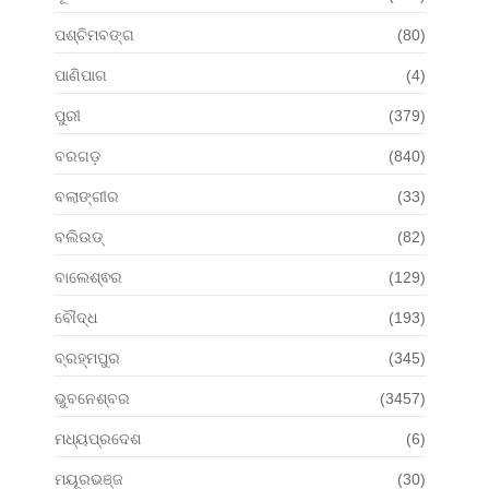
ପଶ୍ଚିମବଙ୍ଗ
(80)
ପାଣିପାଗ
(4)
ପୁରୀ
(379)
ବରଗଡ଼
(840)
ବଲାଙ୍ଗୀର
(33)
ବଲିଉଡ୍
(82)
ବାଲେଶ୍ଵର
(129)
ବୌଦ୍ଧ
(193)
ବ୍ରହ୍ମପୁର
(345)
ଭୁବନେଶ୍ବର
(3457)
ମଧ୍ୟପ୍ରଦେଶ
(6)
ମୟୂରଭଞ୍ଜ
(30)