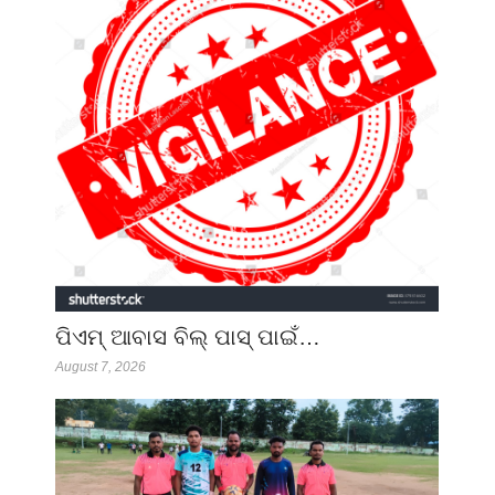
ପିଏମ୍ ଆବାସ ବିଲ୍ ପାସ୍ ପାଇଁ…
August 7, 2026