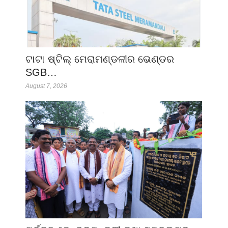
ଟାଟା ଷ୍ଟିଲ୍ ମେରାମଣ୍ଡଳୀର ଭେଣ୍ଡର
SGB…
August 7, 2026