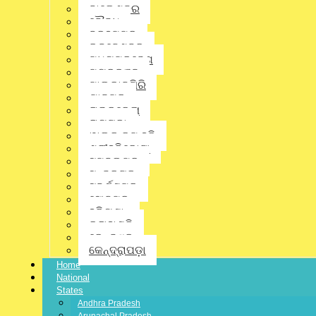
ବାଲେଶ୍ଵର
ବୌଦ୍ଧ
ବ୍ରହ୍ମପୁର
ଭୁବନେଶ୍ବର
ମଧ୍ୟପ୍ରଦେଶ
ମୟୂରଭଞ୍ଜ
Facebook
ମାଲକାନଗିରି
ଯାଜପୁର
ରାଉରକେଲା
ରାୟଗଡ଼ା
ୱାଲ୍ଡ କପ୍ ହକି
Twitter
ଶ୍ରୀହରିକୋଟା
ସମ୍ବଲପୁର
ସୁନ୍ଦରଗଡ଼
ସୁବର୍ଣ୍ଣପୁର
ସୋନପୁର
ହରିୟଣା
କଳାହାଣ୍ଡି
କେନ୍ଦୁଝର
Linkedin
କେନ୍ଦ୍ରାପଡ଼ା
Home
National
States
Andhra Pradesh