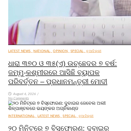
LATEST NEWS
,
NATIONAL
,
OPINION
,
SPECIAL
,
ନୂଆଦିଲ୍ଲୀ
ଧାରା ୩୭୦ ଓ ୩୫(ଏ) ଉଚ୍ଛେଦର ୭ ବର୍ଷ:
ଜମ୍ମୁ-କଶ୍ମୀରରେ ଆସିଛି ବ୍ୟାପକ
ପରିବର୍ତ୍ତନ – ପ୍ରଧାନମନ୍ତ୍ରୀ ମୋଦୀ
August 6, 2026
/
No Comments
INTERNATIONAL
,
LATEST NEWS
,
SPECIAL
,
ନୂଆଦିଲ୍ଲୀ
୨୦ ମିନିଟ୍‌ରେ ୭ ବିସ୍ଫୋରଣ: ଦୁବାଇର