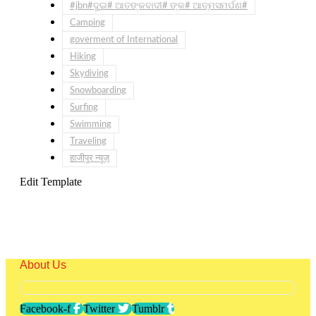
#jbn#ଦୁଇ# ଆତଙ୍କବାଦୀ# ଙ୍କ# ଆତ୍ମସମର୍ପଣ#
Camping
goverment of International
Hiking
Skydiving
Snowboarding
Surfing
Swimming
Traveling
हाजीपुर न्यूज़
Edit Template
About Us
Facebook-f
Twitter
Tumblr