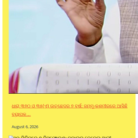
ଧାରା ୩୭୦ ଓ ୩୫(ଏ) ଉଚ୍ଛେଦର ୭ ବର୍ଷ: ଜମ୍ମୁ-କଶ୍ମୀରରେ ଆସିଛି
ବ୍ୟାପକ…
August 6, 2026