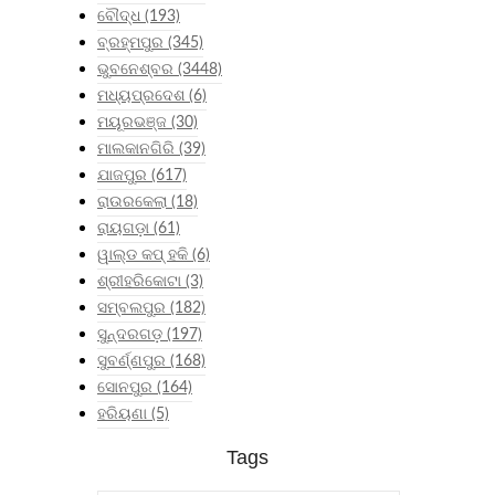
ବୌଦ୍ଧ
(193)
ବ୍ରହ୍ମପୁର
(345)
ଭୁବନେଶ୍ବର
(3448)
ମଧ୍ୟପ୍ରଦେଶ
(6)
ମୟୂରଭଞ୍ଜ
(30)
ମାଲକାନଗିରି
(39)
ଯାଜପୁର
(617)
ରାଉରକେଲା
(18)
ରାୟଗଡ଼ା
(61)
ୱାଲ୍ଡ କପ୍ ହକି
(6)
ଶ୍ରୀହରିକୋଟା
(3)
ସମ୍ବଲପୁର
(182)
ସୁନ୍ଦରଗଡ଼
(197)
ସୁବର୍ଣ୍ଣପୁର
(168)
ସୋନପୁର
(164)
ହରିୟଣା
(5)
Tags