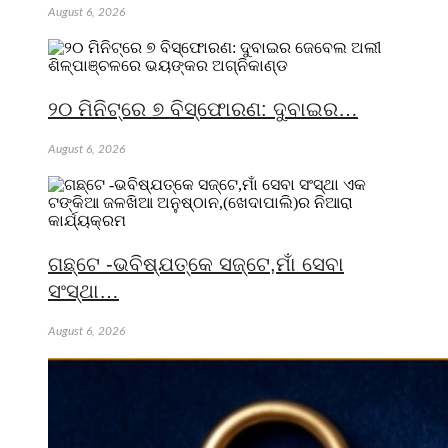
August 6, 2026
୨୦ ମିନିଟ୍‌ରେ ୭ ବିସ୍ଫୋରଣ: ଦୁବାଇର…
August 6, 2026
ଗଛ୍‌ଟେ -ଭବିଷ୍ଯତ୍‌କେ ସଜ୍‌ଟେ,ମାଁ ସେବା
ସଂସ୍ଥା…
August 6, 2026