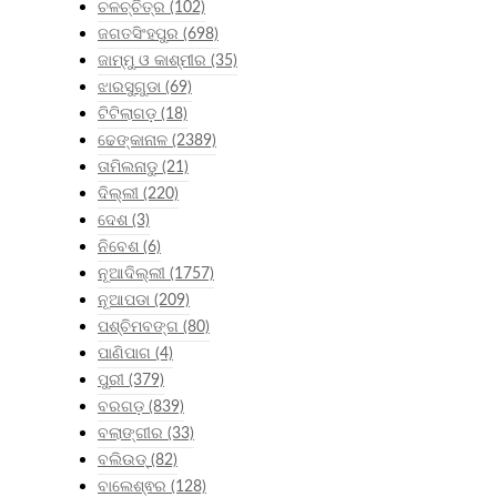
ଚଳଚ୍ଚିତ୍ର
(102)
ଜଗତସିଂହପୁର
(698)
ଜାମ୍ମୁ ଓ କାଶ୍ମୀର
(35)
ଝାରସୁଗୁଡା
(69)
ଟିଟିଲାଗଡ଼
(18)
ଢେଙ୍କାନାଳ
(2389)
ତାମିଲନାଡୁ
(21)
ଦିଲ୍ଲୀ
(220)
ଦେଶ
(3)
ନିବେଶ
(6)
ନୂଆଦିଲ୍ଲୀ
(1757)
ନୂଆପଡା
(209)
ପଶ୍ଚିମବଙ୍ଗ
(80)
ପାଣିପାଗ
(4)
ପୁରୀ
(379)
ବରଗଡ଼
(839)
ବଲାଙ୍ଗୀର
(33)
ବଲିଉଡ୍
(82)
ବାଲେଶ୍ଵର
(128)