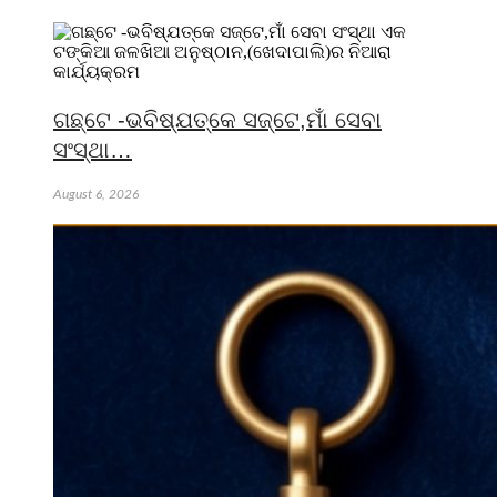
ଗଛ୍‌ଟେ -ଭବିଷ୍ଯତ୍‌କେ ସଜ୍‌ଟେ,ମାଁ ସେବା
ସଂସ୍ଥା…
August 6, 2026