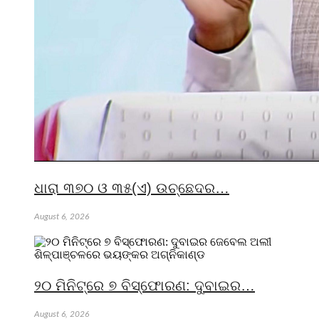
ଧାରା ୩୭୦ ଓ ୩୫(ଏ) ଉଚ୍ଛେଦର…
August 6, 2026
୨୦ ମିନିଟ୍‌ରେ ୭ ବିସ୍ଫୋରଣ: ଦୁବାଇର…
August 6, 2026