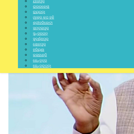
ଯାଜପୁର
ରାଉରକେଲା
ରାୟଗଡ଼ା
ୱାଲ୍ଡ କପ୍ ହକି
ଶ୍ରୀହରିକୋଟା
ସମ୍ବଲପୁର
ସୁନ୍ଦରଗଡ଼
ସୁବର୍ଣ୍ଣପୁର
ସୋନପୁର
ହରିୟଣା
କଳାହାଣ୍ଡି
କେନ୍ଦୁଝର
କେନ୍ଦ୍ରାପଡ଼ା