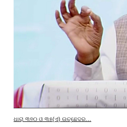
ଧାରା ୩୭୦ ଓ ୩୫(ଏ) ଉଚ୍ଛେଦର…