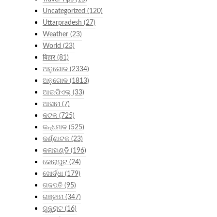
Uncategorized
(120)
Uttarpradesh
(27)
Weather
(23)
World
(23)
बिहार
(81)
ଅନୁଗୋଳ
(2334)
ଅନୁଗୋଳ
(1813)
ଆଇପିଏଲ୍
(33)
ଆସାମ
(7)
କଟକ
(725)
କନ୍ଧମାଳ
(525)
କର୍ଣ୍ଣାଟକ
(23)
କଳାହାଣ୍ଡି
(196)
କୋରାପୁଟ
(24)
ଖୋର୍ଦ୍ଧା
(179)
ଗଜପତି
(95)
ଗଞ୍ଜାମ
(347)
ଗୁଜୁରାଟ
(16)