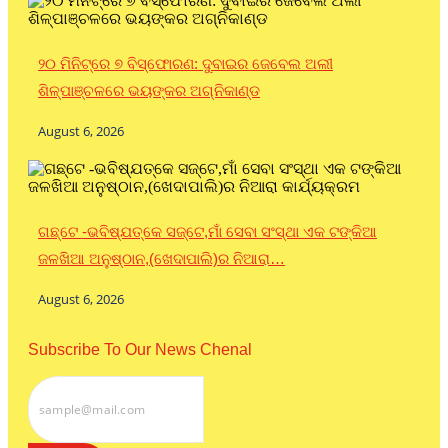
୨୦ ମିନିଟ୍‌ରେ ୭ ବିସ୍ଫୋରଣ: ଦୁବାଇର ଜେବେଲ ଅଲୀ
ଶିଳ୍ପାଞ୍ଚଳରେ ଭୟଙ୍କର ଅଗ୍ନିକାଣ୍ଡ
August 6, 2026
ଗଛ୍‌ଟେ -ଭବିଷ୍ଯତ୍‌କେ ସଜ୍‌ଟେ,ମାଁ ସେବା ସଂସ୍ଥା ଏକ ଟଙ୍କିଆ
ଜଳଖିଆ ଅନୁଷ୍ଠାନ,(ଖେଦାପାଲି)ର ନିଆରା…
August 6, 2026
Subscribe To Our News Chenal