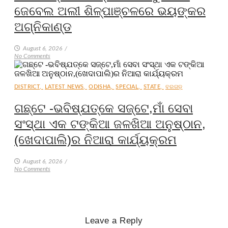
ଜେବେଲ ଅଲୀ ଶିଳ୍ପାଞ୍ଚଳରେ ଭୟଙ୍କର
ଅଗ୍ନିକାଣ୍ଡ
August 6, 2026
/
No Comments
DISTRICT
,
LATEST NEWS
,
ODISHA
,
SPECIAL
,
STATE
,
ବରଗଡ଼
ଗଛ୍‌ଟେ -ଭବିଷ୍ଯତ୍‌କେ ସଜ୍‌ଟେ,ମାଁ ସେବା
ସଂସ୍ଥା ଏକ ଟଙ୍କିଆ ଜଳଖିଆ ଅନୁଷ୍ଠାନ,
(ଖେଦାପାଲି)ର ନିଆରା କାର୍ଯ୍ୟକ୍ରମ
August 6, 2026
/
No Comments
Leave a Reply