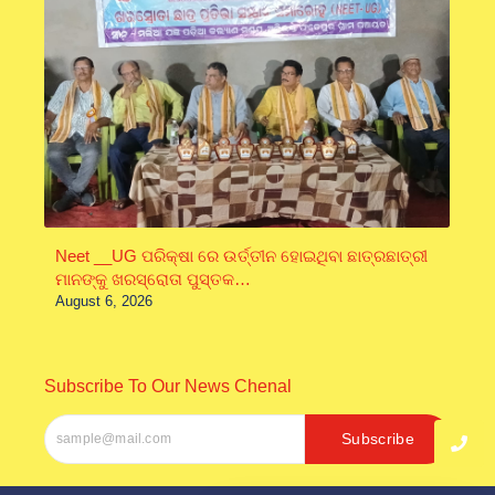
Neet __UG ପରିକ୍ଷା ରେ ଉର୍ତ୍ତୀନ ହୋଇଥିବା ଛାତ୍ରଛାତ୍ରୀ
ମାନଙ୍କୁ ଖରସ୍ରୋତା ପୁସ୍ତକ…
August 6, 2026
Subscribe To Our News Chenal
Subscribe