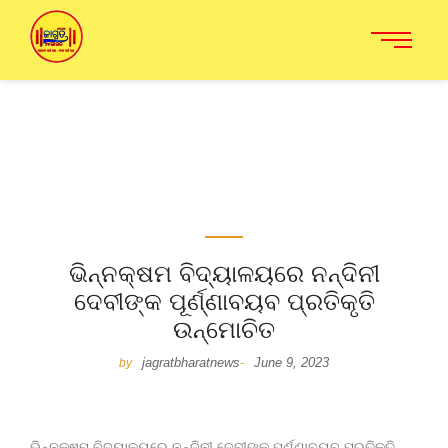
ଭିନ୍ନକ୍ଷମ ବିଦ୍ୟାଳୟରେ ନନ୍ଦିନୀ
ଦେବୀଙ୍କ ପୂର୍ଣ୍ଣାବୟବ ପ୍ରତିକୃତି
ଉନ୍ମୋଚିତ
jagratbharatnews
June 9, 2023
by
-
ଭିନ୍ନକ୍ଷମ ବିଦ୍ୟାଳୟରେ ନନ୍ଦିନୀ ଦେବୀଙ୍କ ପୂର୍ଣ୍ଣାବୟବ ପ୍ରତିକୃତି