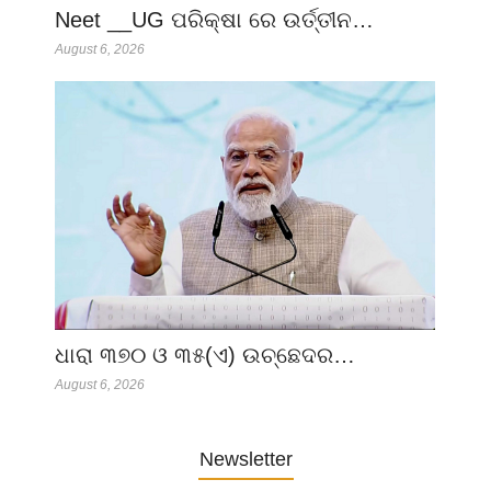
Neet __UG ପରିକ୍ଷା ରେ ଉର୍ତ୍ତୀନ…
August 6, 2026
ଧାରା ୩୭୦ ଓ ୩୫(ଏ) ଉଚ୍ଛେଦର…
August 6, 2026
Newsletter