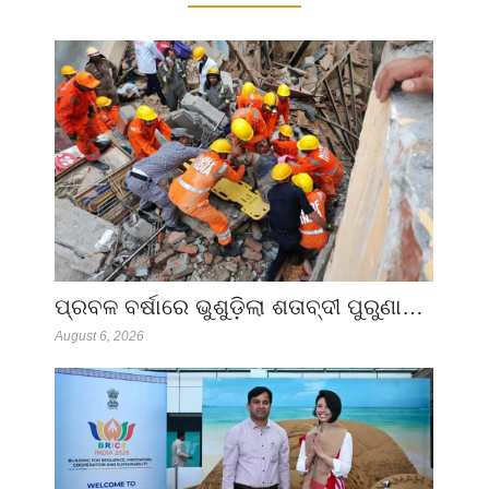
ପ୍ରବଳ ବର୍ଷାରେ ଭୁଶୁଡ଼ିଲା ଶତାବ୍ଦୀ ପୁରୁଣା…
August 6, 2026