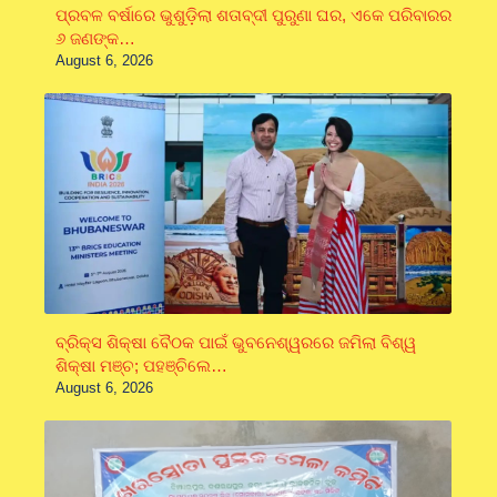
ପ୍ରବଳ ବର୍ଷାରେ ଭୁଶୁଡ଼ିଲା ଶତାବ୍ଦୀ ପୁରୁଣା ଘର, ଏକେ ପରିବାରର
୬ ଜଣଙ୍କ…
August 6, 2026
ବ୍ରିକ୍ସ ଶିକ୍ଷା ବୈଠକ ପାଇଁ ଭୁବନେଶ୍ୱରରେ ଜମିଲା ବିଶ୍ୱ
ଶିକ୍ଷା ମଞ୍ଚ; ପହଞ୍ଚିଲେ…
August 6, 2026