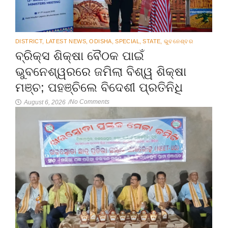
DISTRICT
,
LATEST NEWS
,
ODISHA
,
SPECIAL
,
STATE
,
ଭୁବନେଶ୍ବର
ବ୍ରିକ୍ସ ଶିକ୍ଷା ବୈଠକ ପାଇଁ
ଭୁବନେଶ୍ୱରରେ ଜମିଲା ବିଶ୍ୱ ଶିକ୍ଷା
ମଞ୍ଚ; ପହଞ୍ଚିଲେ ବିଦେଶୀ ପ୍ରତିନିଧି
No Comments
August 6, 2026
/