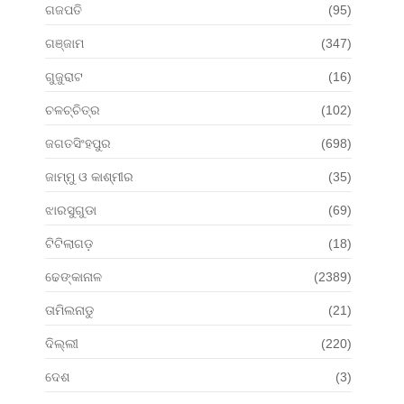
ଗଜପତି
(95)
ଗଞ୍ଜାମ
(347)
ଗୁଜୁରାଟ
(16)
ଚଳଚ୍ଚିତ୍ର
(102)
ଜଗତସିଂହପୁର
(698)
ଜାମ୍ମୁ ଓ କାଶ୍ମୀର
(35)
ଝାରସୁଗୁଡା
(69)
ଟିଟିଲାଗଡ଼
(18)
ଢେଙ୍କାନାଳ
(2389)
ତାମିଲନାଡୁ
(21)
ଦିଲ୍ଲୀ
(220)
ଦେଶ
(3)