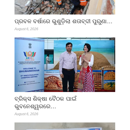
ପ୍ରବଳ ବର୍ଷାରେ ଭୁଶୁଡ଼ିଲା ଶତାବ୍ଦୀ ପୁରୁଣା…
August 6, 2026
ବ୍ରିକ୍ସ ଶିକ୍ଷା ବୈଠକ ପାଇଁ
ଭୁବନେଶ୍ୱରରେ…
August 6, 2026