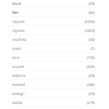
World
(23)
बिहार
(81)
ଅନୁଗୋଳ
(2334)
ଅନୁଗୋଳ
(1813)
ଆଇପିଏଲ୍
(33)
ଆସାମ
(7)
କଟକ
(725)
କନ୍ଧମାଳ
(525)
କର୍ଣ୍ଣାଟକ
(23)
କଳାହାଣ୍ଡି
(196)
କୋରାପୁଟ
(24)
ଖୋର୍ଦ୍ଧା
(179)