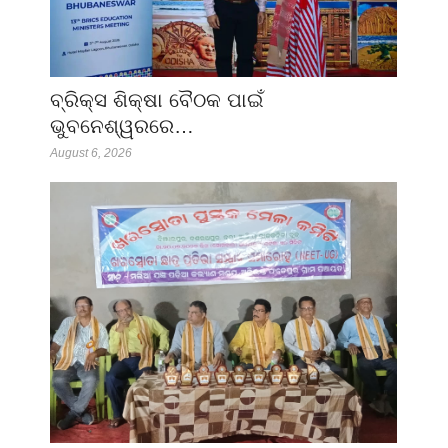
ବ୍ରିକ୍ସ ଶିକ୍ଷା ବୈଠକ ପାଇଁ
ଭୁବନେଶ୍ୱରରେ…
August 6, 2026