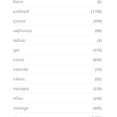
ନିବେଶ
(6)
ନୂଆଦିଲ୍ଲୀ
(1758)
ନୂଆପଡା
(209)
ପଶ୍ଚିମବଙ୍ଗ
(80)
ପାଣିପାଗ
(4)
ପୁରୀ
(379)
ବରଗଡ଼
(839)
ବଲାଙ୍ଗୀର
(33)
ବଲିଉଡ୍
(82)
ବାଲେଶ୍ଵର
(128)
ବୌଦ୍ଧ
(193)
ବ୍ରହ୍ମପୁର
(345)