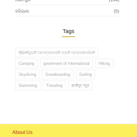
ହରିୟଣା
(5)
Tags
#jbn#ଦୁଇ# ଆତଙ୍କବାଦୀ# ଙ୍କ# ଆତ୍ମସମର୍ପଣ#
Camping
goverment of International
Hiking
Skydiving
Snowboarding
Surfing
Swimming
Traveling
हाजीपुर न्यूज़
About Us