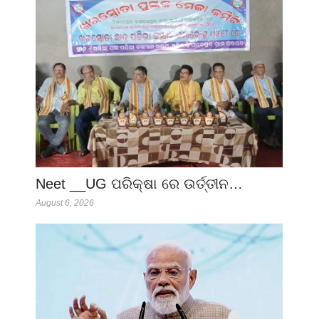
Neet __UG ପରିକ୍ଷା ରେ ଉର୍ତ୍ତୀନ…
August 6, 2026