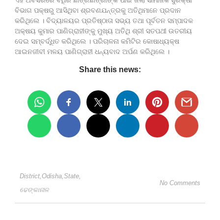
ବିଭାଗ ପକ୍ଷରୁ ଆସିଥିବା ଶ୍ରବଣଯନ୍ତ୍ରକୁ ଅତିଥିମାନେ ପ୍ରଦାନ
କରିଥିଲେ । ବିଦ୍ୟାଳୟର ପ୍ରତିଷ୍ଠାତା ସଭ୍ୟ ତଥା ପୂର୍ବତନ ସମ୍ପାଦକ
ଅକ୍ଷୟ କୁମାର ପାଣିଗ୍ରାହୀଙ୍କୁ ମୁଖ୍ୟ ଅତିଥି ଶ୍ରୀ ସତପଥୀ ଉତରୀୟ
ଦେଇ ସମ୍ବର୍ଦ୍ଧିତ କରିଥିଲେ । ପରିଚାଳନା କମିଟିର କୋଷାଧ୍ୟକ୍ଷ
ଆଇନଜୀବୀ ମଳୟ ପାଣିଗ୍ରାହୀ ଧନ୍ୟବାଦ ଅର୍ପଣ କରିଥିଲେ ।
Share this news:
District
,
Odisha
,
State
,
No Comments
ଢେଙ୍କାନାଳ