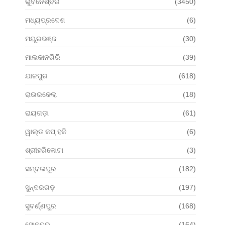
ଭୁବନେଶ୍ବର
(3450)
ମଧ୍ୟପ୍ରଦେଶ
(6)
ମୟୂରଭଞ୍ଜ
(30)
ମାଲକାନଗିରି
(39)
ଯାଜପୁର
(618)
ରାଉରକେଲା
(18)
ରାୟଗଡ଼ା
(61)
ୱାଲ୍ଡ କପ୍ ହକି
(6)
ଶ୍ରୀହରିକୋଟା
(3)
ସମ୍ବଲପୁର
(182)
ସୁନ୍ଦରଗଡ଼
(197)
ସୁବର୍ଣ୍ଣପୁର
(168)
ସୋନପୁର
(164)