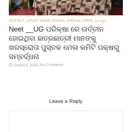
DISTRICT
,
LATEST NEWS
,
ODISHA
,
SPECIAL
,
STATE
,
ଯାଜପୁର
Neet __UG ପରିକ୍ଷା ରେ ଉର୍ତ୍ତୀନ
ହୋଇଥିବା ଛାତ୍ରଛାତ୍ରୀ ମାନଙ୍କୁ
ଖରସ୍ରୋତା ପୁସ୍ତକ ମେଳା କମିଟି ପକ୍ଷରୁ
ସମ୍ବର୍ଦ୍ଧନା
No Comments
August 6, 2026
/
Leave a Reply