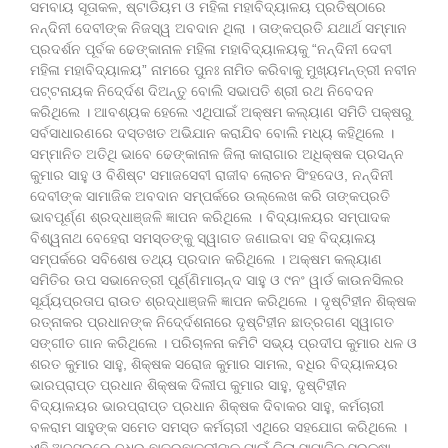
ସମବାୟ ସୂତାକଳ, ଷ୍ଟାଡିୟମ ଓ ମହିଳା ମହାବିଦ୍ୟାଳୟ ପ୍ରତିଷ୍ଠାରେ
ନନ୍ଦିନୀ ଦେବୀଙ୍କ ନିଜସ୍ୱ ଅବଦାନ ଥିଲା । ତାଙ୍କପ୍ରତି ଯଥାର୍ଥ ସମ୍ମାନ
ପ୍ରଦର୍ଶନ ପୂର୍ବକ ଢେଙ୍କାନାଳ ମହିଳା ମହାବିଦ୍ୟାଳୟକୁ “ନନ୍ଦିନୀ ଦେବୀ
ମହିଳା ମହାବିଦ୍ୟାଳୟ” ନାମରେ ପୁନଃ ନାମିତ କରିବାକୁ ମୁଖ୍ୟମନ୍ତ୍ରୀ ନବୀନ
ପଟ୍ଟନାୟକ ନିଦେ୍ର୍ଦଶ ଦିଅନ୍ତୁ ବୋଲି ସଭାପତି ଶ୍ରୀ ରଥ ନିବେଦନ
କରିଥିଲେ । ଆବଶ୍ୟକ ହେଲେ ଏଥିପାଇଁ ଅକ୍ଷମ କଲ୍ୟାଣ ସମିତି ପକ୍ଷରୁ
ସର୍ବସାଧାରଣରେ ଦସ୍ତଖତ ଅଭିଯାନ କରାଯିବ ବୋଲି ମଧ୍ୟ କହିଥିଲେ ।
ସମ୍ମାନିତ ଅତିଥି ଭାବେ ଢେଙ୍କାନାଳ ଜିଲା କାରାଗାର ଅଧିକ୍ଷକ ପ୍ରସନ୍ନ
କୁମାର ସାହୁ ଓ ବିଶିଷ୍ଟ ସମାଜସେବୀ ରାଜୀବ ଲୋଚନ ସିଂହଦେଓ, ନନ୍ଦିନୀ
ଦେବୀଙ୍କ ସାମାଜିକ ଅବଦାନ ସମ୍ପର୍କରେ ଉଲ୍ଲେଖ କରି ତାଙ୍କପ୍ରତି
ଭାବପୂର୍ଣ୍ଣ ଶ୍ରଦ୍ଧାଞ୍ଜଳି ଜ୍ଞାପନ କରିଥିଲେ । ବିଦ୍ୟାଳୟର ସମ୍ପାଦକ
ବିଶ୍ୱନାଥ ବେହେରା ସମସ୍ତଙ୍କୁ ସ୍ୱାଗତ ଜଣାଇବା ସହ ବିଦ୍ୟାଳୟ
ସମ୍ପର୍କରେ ସବିଶେଷ ତଥ୍ୟ ପ୍ରଦାନ କରିଥିଲେ । ଅକ୍ଷମ କଲ୍ୟାଣ
ସମିତିର ଉପ ସଭାନେତ୍ରୀ ପୂ୍ର୍ଣ୍ଣିମାଚାନ୍ଦ ସାହୁ ଓ ୯ନଂ ୱାର୍ଡ କାଉନସିଲର
ସୂର୍ଯ୍ୟପ୍ରତାପ ରାଉତ ଶ୍ରଦ୍ଧାଞ୍ଜଳି ଜ୍ଞାପନ କରିଥିଲେ । ଦୃଷ୍ଟିହୀନ ଶିକ୍ଷକ
ରତ୍ନାକର ପ୍ରଧାନଙ୍କ ନିଦେ୍ର୍ଦଶନାରେ ଦୃଷ୍ଟିହୀନ ଛାତ୍ରଗଣ ସ୍ୱାଗତ
ସଙ୍ଗୀତ ଗାନ କରିଥିଲେ । ପରିଚାଳନା କମିଟି ସଭ୍ୟ ପ୍ରଦୀପ କୁମାର ଧଳ ଓ
ଶରତ କୁମାର ସାହୁ, ଶିକ୍ଷକ ସରୋଜ କୁମାର ସାମଲ, ବଧିର ବିଦ୍ୟାଳୟର
ଭାରପ୍ରାପ୍ତ ପ୍ରଧାନ ଶିକ୍ଷକ ଦିଲୀପ କୁମାର ସାହୁ, ଦୃଷ୍ଟିହୀନ
ବିଦ୍ୟାଳୟର ଭାରପ୍ରାପ୍ତ ପ୍ରଧାନ ଶିକ୍ଷକ ଦିବାକର ସାହୁ, କର୍ମଚାରୀ
ବଳରାମ ସାହୁଙ୍କ ସମେତ ସମସ୍ତ କର୍ମଚାରୀ ଏଥିରେ ସହଯୋଗ କରିଥିଲେ ।
ଏହି ଅବସରରେ ବଧିର ଛାତ୍ରଛାତ୍ରୀଙ୍କ ପାଇଁ ଜିଲା ସାମାଜିକ ସୁରକ୍ଷା