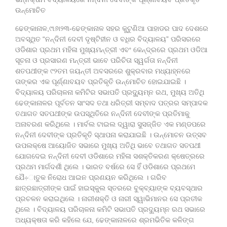
ଉନ୍ମୋଚିତ
ଢେଙ୍କାନାଳ,୯ା୬ା୨୩-ଢେଙ୍କାନାଳ ସହର କୁଟୁଣିଆ ପାହାଡର ପାଦ ଦେଶରେ
ଅବସ୍ଥିତ “ନନ୍ଦିନୀ ଦେବୀ ଦୃଷ୍ଟିହୀନ ଓ ବଧିର ବିଦ୍ୟାଳୟ” ପରିସରରେ
ଓଡିଶାର ପ୍ରଥମ ମହିଳା ମୁଖ୍ୟମନ୍ତ୍ରୀ ଏବଂ କେନ୍ଦ୍ରରେ ପ୍ରଥମ ଓଡିଆ
ସୂଚନା ଓ ପ୍ରସାରଣ ମନ୍ତ୍ରୀ ଭାବେ ପରିଚିତା ସ୍ୱର୍ଗତା ନନ୍ଦିନୀ
ଶତପଥୀଙ୍କ ୯୨ତମ ଜୟନ୍ତୀ ଅବସରରେ ଶୁକ୍ରବାର ମଧ୍ୟାହ୍ନରେ
ତାଙ୍କର ଏକ ପୂର୍ଣ୍ଣାବୟବ ପ୍ରତିକୃତି ଉନ୍ମୋଚିତ ହୋଇଯାଇଛି ।
ବିଦ୍ୟାଳୟ ପରିଚାଳନା କମିଟିର ସଭାପତି ପ୍ରଦ୍ୟୁ୍ମ୍ନ ରଥ, ମୁଖ୍ୟ ଅତିଥି
ଢେଙ୍କାନାଳର ପୂର୍ବତନ ସାଂସଦ ତଥା ଧରିତ୍ରୀ ସମ୍ବାଦ ପତ୍ରର ସମ୍ପାଦକ
ତଥାଗତ ସତପଥୀଙ୍କ ଉପସ୍ଥିତିରେ ନନ୍ଦିନୀ ଦେବୀଙ୍କ ପ୍ରତିମାକୁ
ଅନାବରଣ କରିଥିଲେ । ମାର୍ବଲ ଟାଇଲ ଦ୍ୱାରା ସୁସଜ୍ଜିତ ଏକ ମଣ୍ଡପରେ
ନନ୍ଦିନୀ ଦେବୀଙ୍କ ପ୍ରତିକୃତି ସ୍ଥାପନା କରାଯାଇଛି । ଉନ୍ମୋଚନ ଉତ୍ସବ
ଉପଲକ୍ଷେ ଆୟୋଜିତ ସଭାରେ ମୁଖ୍ୟ ଅତିଥି ଭାବେ ତଥାଗତ ସତପଥୀ
ଯୋଗଦେଇ ନନ୍ଦିନୀ ଦେବୀ ଓଡିଶାରେ ମହିଳା ସଶକ୍ତିକରଣ କ୍ଷେତ୍ରରେ
ପ୍ରଥମ ମାର୍ଗଦର୍ଶୀ ଥିଲେ । ଭାରତ ବର୍ଷରେ ସେ ହିଁ ଓଡିଶାରେ ପ୍ରଥମେ
ଯୈ÷ାତୁକ ନିରୋଧ ଆଇନ ପ୍ରଣୟନ କରିଥିଲେ । ଗରିବ
ଛାତ୍ରଛାତ୍ରୀଙ୍କ ପାଇଁ ହାଇସ୍କୁଲ ସ୍ତରରେ ବୁକ୍ବ୍ୟାଙ୍କ ବ୍ୟବସ୍ଥାର
ପ୍ରଚଳନ କରାଇଥିଲେ । ନାରୀଶକ୍ତି ଓ ନାରୀ ସ୍ୱାଭିମାନର ସେ ପ୍ରତୀକ
ଥିଲେ । ବିଦ୍ୟାଳୟ ପରିଚାଳନା କମିଟି ସଭାପତି ପ୍ରଦ୍ୟୁମ୍ନ ରଥ ସଭାରେ
ଅଧ୍ୟକ୍ଷତା କରି କହିଲେ ଯେ, ଢେଙ୍କାନାଳରେ ଶ୍ରମଭିତିକ କଳିଙ୍ଗ