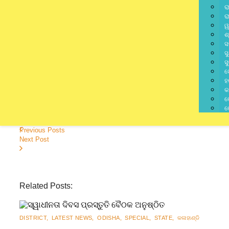
ର
ର
ୱ
ଶ
jagratbharatnews
ସ
ସ
Writer & Blogger
ସ
ସ
ହ
କ
କ
କ
Previous Posts
Next Post
Related Posts:
DISTRICT
,
LATEST NEWS
,
ODISHA
,
SPECIAL
,
STATE
,
କଳାହାଣ୍ଡି