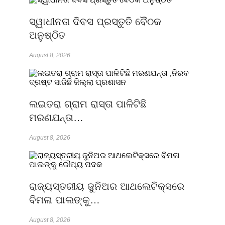
ସ୍ୱାଧୀନତା ଦିବସ ପ୍ରସ୍ତୁତି ବୈଠକ
ଅନୁଷ୍ଠିତ
August 8, 2026
ଲଇତରା ଗ୍ରାମ ରାସ୍ତା ପାଳିଟିଛି
ମରଣଯନ୍ତା…
August 8, 2026
ରାଜ୍ୟସ୍ତରୀୟ ଜୁନିଅର ଆଥଲେଟିକ୍ସରେ
ବିମଳା ପାଲଙ୍କୁ…
August 8, 2026