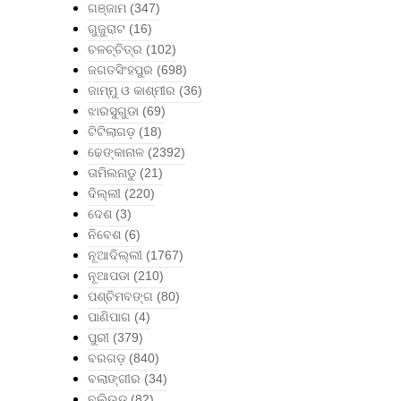
ଗଞ୍ଜାମ
(347)
ଗୁଜୁରାଟ
(16)
ଚଳଚ୍ଚିତ୍ର
(102)
ଜଗତସିଂହପୁର
(698)
ଜାମ୍ମୁ ଓ କାଶ୍ମୀର
(36)
ଝାରସୁଗୁଡା
(69)
ଟିଟିଲାଗଡ଼
(18)
ଢେଙ୍କାନାଳ
(2392)
ତାମିଲନାଡୁ
(21)
ଦିଲ୍ଲୀ
(220)
ଦେଶ
(3)
ନିବେଶ
(6)
ନୂଆଦିଲ୍ଲୀ
(1767)
ନୂଆପଡା
(210)
ପଶ୍ଚିମବଙ୍ଗ
(80)
ପାଣିପାଗ
(4)
ପୁରୀ
(379)
ବରଗଡ଼
(840)
ବଲାଙ୍ଗୀର
(34)
ବଲିଉଡ୍
(82)