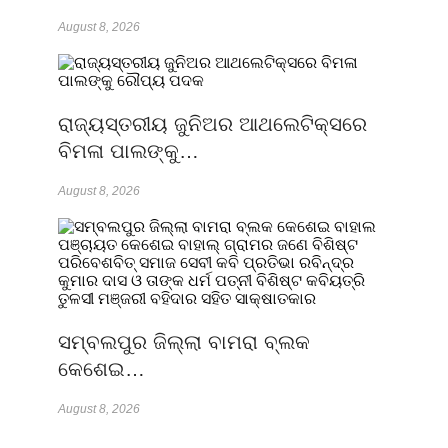
August 8, 2026
ରାଜ୍ୟସ୍ତରୀୟ ଜୁନିଅର ଆଥଲେଟିକ୍ସରେ
ବିମଳା ପାଲଙ୍କୁ…
August 8, 2026
ସମ୍ବଲପୁର ଜିଲ୍ଲା ବାମରା ବ୍ଲକ
କେଶେଇ…
August 8, 2026