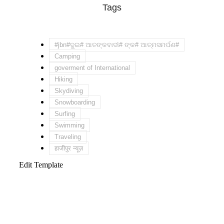
Tags
#jbn#ଦୁଇ# ଆତଙ୍କବାଦୀ# ଙ୍କ# ଆତ୍ମସମର୍ପଣ#
Camping
goverment of International
Hiking
Skydiving
Snowboarding
Surfing
Swimming
Traveling
हाजीपुर न्यूज़
Edit Template