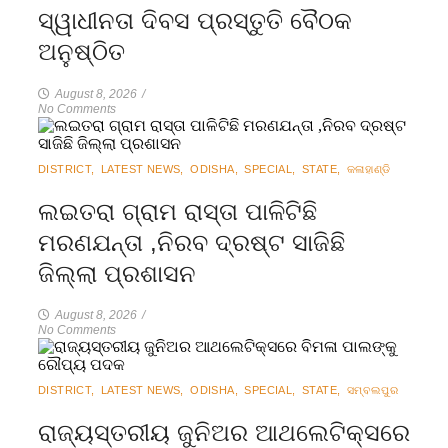
ସ୍ୱାଧୀନତା ଦିବସ ପ୍ରସ୍ତୁତି ବୈଠକ
ଅନୁଷ୍ଠିତ
August 8, 2026
/
No Comments
DISTRICT
,
LATEST NEWS
,
ODISHA
,
SPECIAL
,
STATE
,
କଳାହାଣ୍ଡି
ଲଇତରା ଗ୍ରାମ ରାସ୍ତା ପାଳିଟିଛି
ମରଣଯନ୍ତା ,ନିରବ ଦ୍ରଷ୍ଟ ସାଜିଛି
ଜିଲ୍ଲା ପ୍ରଶାସନ
August 8, 2026
/
No Comments
DISTRICT
,
LATEST NEWS
,
ODISHA
,
SPECIAL
,
STATE
,
ସମ୍ବଲପୁର
ରାଜ୍ୟସ୍ତରୀୟ ଜୁନିଅର ଆଥଲେଟିକ୍ସରେ