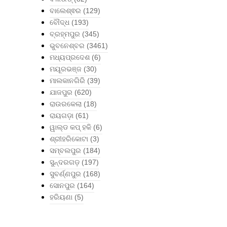
ବାଲେଶ୍ଵର
(129)
ବୌଦ୍ଧ
(193)
ବ୍ରହ୍ମପୁର
(345)
ଭୁବନେଶ୍ବର
(3461)
ମଧ୍ୟପ୍ରଦେଶ
(6)
ମୟୂରଭଞ୍ଜ
(30)
ମାଲକାନଗିରି
(39)
ଯାଜପୁର
(620)
ରାଉରକେଲା
(18)
ରାୟଗଡ଼ା
(61)
ୱାଲ୍ଡ କପ୍ ହକି
(6)
ଶ୍ରୀହରିକୋଟା
(3)
ସମ୍ବଲପୁର
(184)
ସୁନ୍ଦରଗଡ଼
(197)
ସୁବର୍ଣ୍ଣପୁର
(168)
ସୋନପୁର
(164)
ହରିୟଣା
(5)