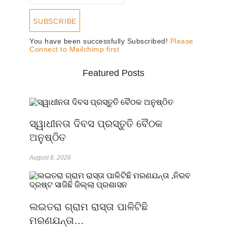
SUBSCRIBE
You have been successfully Subscribed!
Please
Connect to Mailchimp first
Featured Posts
ସ୍ୱାଧୀନତା ଦିବସ ପ୍ରସ୍ତୁତି ବୈଠକ
ଅନୁଷ୍ଠିତ
August 8, 2026
ଲଇତରା ଗ୍ରାମ ରାସ୍ତା ପାଳିଟିଛି
ମରଣଯନ୍ତା…