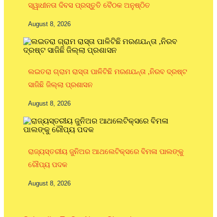
ସ୍ୱାଧୀନତା ଦିବସ ପ୍ରସ୍ତୁତି ବୈଠକ ଅନୁଷ୍ଠିତ
August 8, 2026
ଲଇତରା ଗ୍ରାମ ରାସ୍ତା ପାଳିଟିଛି ମରଣଯନ୍ତା ,ନିରବ ଦ୍ରଷ୍ଟ
ସାଜିଛି ଜିଲ୍ଲା ପ୍ରଶାସନ
August 8, 2026
ରାଜ୍ୟସ୍ତରୀୟ ଜୁନିଅର ଆଥଲେଟିକ୍ସରେ ବିମଳା ପାଲଙ୍କୁ
ରୌପ୍ୟ ପଦକ
August 8, 2026