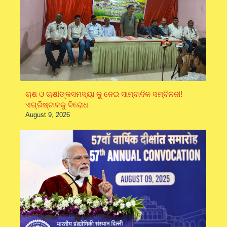
ଚାଷ ଓ ଚାଷୀଙ୍କସମସ୍ୟା କୁ ନେଇ ସାମ୍ବାଦିକ ସମ୍ବିଳନୀ!
ଏଗ୍ରିଷ୍ଟାକକୁ ବିରୋଧ
August 9, 2026