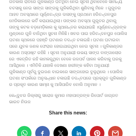
ଗତକାଲି ରାତିରେ ଗୁଳିକାଣ୍ଡ ଘଟିଥିବା ନେଇ ସୂଚନା ଥିବାବେଳେ ସାମାନ୍ୟ
ବଚସାକୁ ନେଇ ସାଙ୍ଗ ସାଙ୍ଗକୁ ଗୁଳିକରିଥିବା ଶୁଣିବାକୁ ମିଳେ । ଗୁରୁତର
ଆହତ ଅବସ୍ଥାରେ ପୂର୍ଣ୍ଣଚନ୍ଦ୍ର ଦାସଙ୍କୁ ପ୍ରଥମେ ହରିଚନ୍ଦନପୁର
ମେଡିକାଲରେ ଭର୍ତି କରାଯାଇଥିଲା। ତାଙ୍କର ଅବସ୍ଥା ଗୁରୁତର ଥିବାରୁ
ତାଙ୍କୁ କଟକ ବଡ଼ମେଡ଼ିକାଲ କୁ ସ୍ଥାନାନ୍ତର କରାଯାଇଛି ।ପୂର୍ଣ୍ଣଚନ୍ଦ୍ରଙ୍କ
ମୁଣ୍ଡରେ ଗୁଳି ବାଜିଥିବା ସୁଚନା ମିଳିଛି। ଖବର ପାଇ ହରିଚନ୍ଦନପୁର ପୋଲିସ
ଘଟଣା ସ୍ଥଳରେ ପହଞ୍ଚି ଘଟଣାର ତଦନ୍ତ ଚଳାଇଛି। ଘଟଣା ଘଟାଇବା
ପରେ ଯୁବକ ଜଣକ ଫେରାର ହୋଇଯାଇଥିବା ନେଇ ସୂଚନା । ଗୁଳିକାଣ୍ଡର
କାରଣ ଅସ୍ପଷ୍ଟ ରହିଛି । ସୂଚନା ଅନୁଯାୟୀ ଉଭୟ ସାଙ୍ଗ ବାଙ୍ଗାଲୋର
ରେ ଏକତ୍ରିତ ରହି କାମକରୁଥିବା ବେଳେ ରଜପର୍ବ ପାଳନ କରିବାକୁ ଘରକୁ
ଆସିଥିଲେ । ଏମିତିକି ଯାହାକି ଦେଖଣା ହାରୀଙ୍କ କହିବା ଅନୁଯାୟୀ
ଗୁଳିକାଣ୍ଡ ପୂର୍ବରୁ ଦୁଇଜଣ ବାଇକରେ ସାଙ୍ଗହୋଇ ବୁଲୁଥିଲେ । ପୋଲିସ
ଘଟଣା ସଂପର୍କରେ ଅନୁସନ୍ଧାନ ଚଳାଇଛି ତଦନ୍ତପରେ ପ୍ରକ୍ରୁତ ଗୁଳିକାଣ୍ଡ
ର ପ୍ରକୃତ କାରଣ ସାମ୍ନା କୁ ଆସିପାରିବ ବୋଲି ଅନୁମାନ ।
କେନ୍ଦୁଝର ଜିଲ୍ଲାରୁ ସରୋଜ କୁମାର ମହାପାତ୍ରଙ୍କ ରିପୋର୍ଟ ଜାଗ୍ରତ
ଭାରତ ନିଉଜ
Share this news: