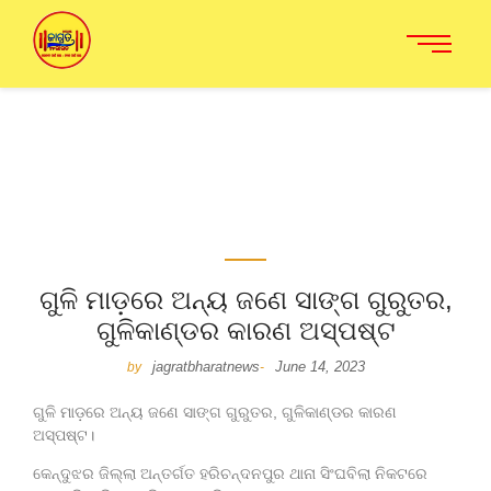
ଗୁଳି ମାଡ଼ରେ ଅନ୍ୟ ଜଣେ ସାଙ୍ଗ ଗୁରୁତର,
ଗୁଳିକାଣ୍ଡର କାରଣ ଅସ୍ପଷ୍ଟ
jagratbharatnews
June 14, 2023
by
-
ଗୁଳି ମାଡ଼ରେ ଅନ୍ୟ ଜଣେ ସାଙ୍ଗ ଗୁରୁତର, ଗୁଳିକାଣ୍ଡର କାରଣ
ଅସ୍ପଷ୍ଟ।
କେନ୍ଦୁଝର ଜିଲ୍ଲା ଅନ୍ତର୍ଗତ ହରିଚନ୍ଦନପୁର ଥାନା ସିଂଘବିଲା ନିକଟରେ