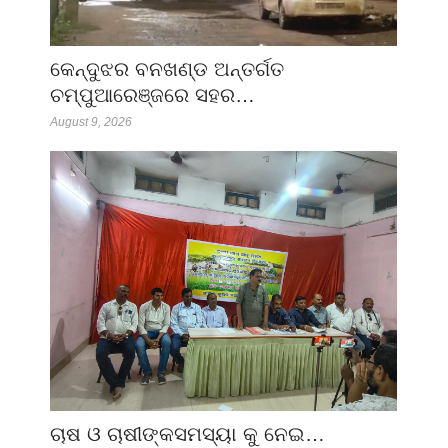
କେନ୍ଦୁଝର ବନଖଣ୍ଡ ଅନ୍ତର୍ଗତ
ଚମ୍ପୁଆରେଞ୍ଜରେ ସହର…
August 9, 2026
ଚାଷ ଓ ଚାଷୀଙ୍କସମସ୍ୟା କୁ ନେଇ…