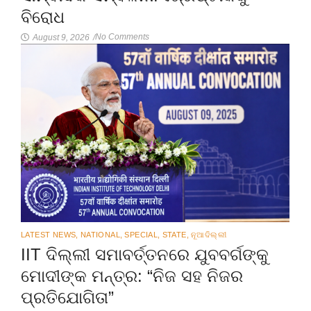
ବିରୋଧ
No Comments
August 9, 2026
/
LATEST NEWS
,
NATIONAL
,
SPECIAL
,
STATE
,
ନୂଆଦିଲ୍ଲୀ
IIT ଦିଲ୍ଲୀ ସମାବର୍ତ୍ତନରେ ଯୁବବର୍ଗଙ୍କୁ
ମୋଦୀଙ୍କ ମନ୍ତ୍ର: “ନିଜ ସହ ନିଜର
ପ୍ରତିଯୋଗିତା”