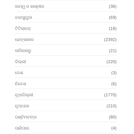
ଜାମ୍ମୁ ଓ କାଶ୍ମୀର
(36)
ଝାରସୁଗୁଡା
(69)
ଟିଟିଲାଗଡ଼
(18)
ଢେଙ୍କାନାଳ
(2392)
ତାମିଲନାଡୁ
(21)
ଦିଲ୍ଲୀ
(220)
ଦେଶ
(3)
ନିବେଶ
(6)
ନୂଆଦିଲ୍ଲୀ
(1770)
ନୂଆପଡା
(210)
ପଶ୍ଚିମବଙ୍ଗ
(80)
ପାଣିପାଗ
(4)