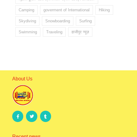
Camping
goverment of International
Hiking
Skydiving
Snowboarding
Surfing
Swimming
Traveling
हाजीपुर न्यूज़
About Us
Recent news