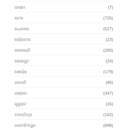
ଆସାମ
(7)
କଟକ
(726)
କନ୍ଧମାଳ
(527)
କର୍ଣ୍ଣାଟକ
(23)
କଳାହାଣ୍ଡି
(200)
କୋରାପୁଟ
(24)
ଖୋର୍ଦ୍ଧା
(179)
ଗଜପତି
(95)
ଗଞ୍ଜାମ
(347)
ଗୁଜୁରାଟ
(16)
ଚଳଚ୍ଚିତ୍ର
(102)
ଜଗତସିଂହପୁର
(698)