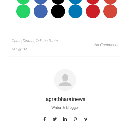
Crime
,
District
,
Odisha
,
State
,
No Comments
କେନ୍ଦୁଝର
jagratbharatnews
Writer & Blogger