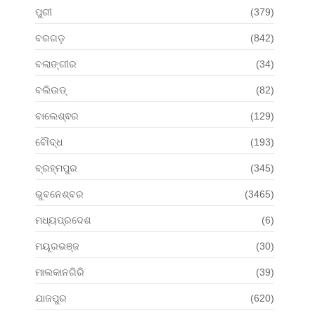
ପୁରୀ
(379)
ବରଗଡ଼
(842)
ବଲାଙ୍ଗୀର
(34)
ବଲିଉଡ୍
(82)
ବାଲେଶ୍ଵର
(129)
ବୌଦ୍ଧ
(193)
ବ୍ରହ୍ମପୁର
(345)
ଭୁବନେଶ୍ବର
(3465)
ମଧ୍ୟପ୍ରଦେଶ
(6)
ମୟୂରଭଞ୍ଜ
(30)
ମାଲକାନଗିରି
(39)
ଯାଜପୁର
(620)