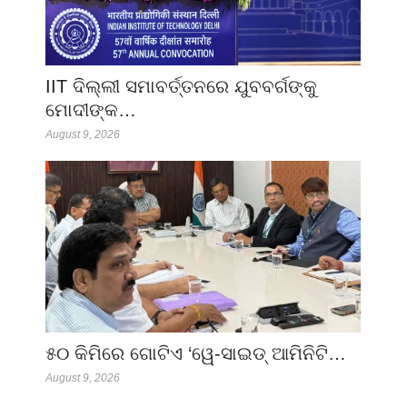
IIT ଦିଲ୍ଲୀ ସମାବର୍ତ୍ତନରେ ଯୁବବର୍ଗଙ୍କୁ
ମୋଦୀଙ୍କ…
August 9, 2026
୫୦ କିମିରେ ଗୋଟିଏ ‘ୱେ-ସାଇଡ୍ ଆମିନିଟି…
August 9, 2026