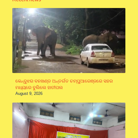
କେନ୍ଦୁଝର ବନଖଣ୍ଡ ଅନ୍ତର୍ଗତ ଚମ୍ପୁଆରେଞ୍ଜରେ ସହର
ମଧ୍ୟରେ ବୁଲିଲେ ହାତୀପଲ
August 9, 2026