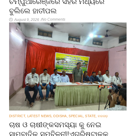
ଚମ୍ପୁଆରେଞ୍ଜରେ ସହର ମଧ୍ୟରେ
ବୁଲିଲେ ହାତୀପଲ
No Comments
August 9, 2026
/
DISTRICT
,
LATEST NEWS
,
ODISHA
,
SPECIAL
,
STATE
,
ବରଗଡ଼
ଚାଷ ଓ ଚାଷୀଙ୍କସମସ୍ୟା କୁ ନେଇ
ସାମ୍ବାଦିକ ସମ୍ବିଳନୀ!ଏଗ୍ରିଷ୍ଟାକକୁ