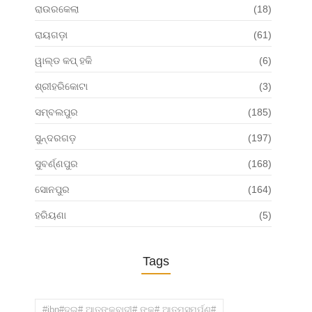
ରାଉରକେଲା
(18)
ରାୟଗଡ଼ା
(61)
ୱାଲ୍ଡ କପ୍ ହକି
(6)
ଶ୍ରୀହରିକୋଟା
(3)
ସମ୍ବଲପୁର
(185)
ସୁନ୍ଦରଗଡ଼
(197)
ସୁବର୍ଣ୍ଣପୁର
(168)
ସୋନପୁର
(164)
ହରିୟଣା
(5)
Tags
#jbn#ଦୁଇ# ଆତଙ୍କବାଦୀ# ଙ୍କ# ଆତ୍ମସମର୍ପଣ#