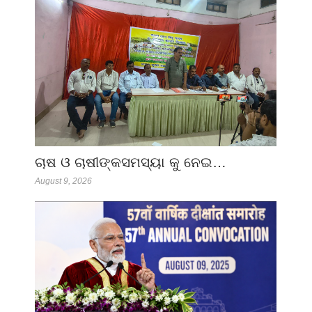
ଚାଷ ଓ ଚାଷୀଙ୍କସମସ୍ୟା କୁ ନେଇ…
August 9, 2026