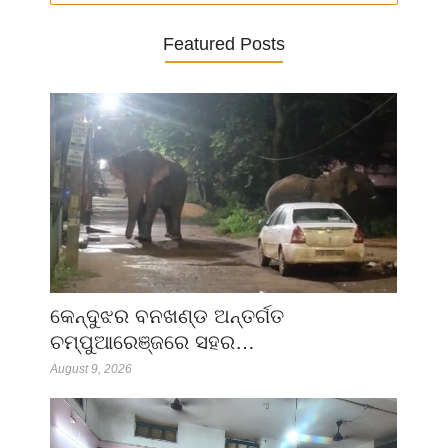
Featured Posts
କେନ୍ଦୁଝର ବନଖଣ୍ଡ ଅନ୍ତର୍ଗତ
ଚମ୍ପୁଆରେଞ୍ଜରେ ସହର…
August 9, 2026