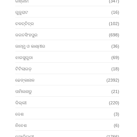
ଗଞ୍ଜାମ
(347)
ଗୁଜୁରାଟ
(16)
ଚଳଚ୍ଚିତ୍ର
(102)
ଜଗତସିଂହପୁର
(698)
ଜାମ୍ମୁ ଓ କାଶ୍ମୀର
(36)
ଝାରସୁଗୁଡା
(69)
ଟିଟିଲାଗଡ଼
(18)
ଢେଙ୍କାନାଳ
(2392)
ତାମିଲନାଡୁ
(21)
ଦିଲ୍ଲୀ
(220)
ଦେଶ
(3)
ନିବେଶ
(6)
ନୂଆଦିଲ୍ଲୀ
(1766)