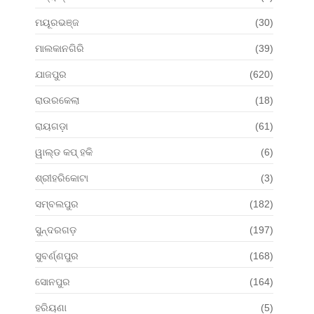
ମୟୂରଭଞ୍ଜ
(30)
ମାଲକାନଗିରି
(39)
ଯାଜପୁର
(620)
ରାଉରକେଲା
(18)
ରାୟଗଡ଼ା
(61)
ୱାଲ୍ଡ କପ୍ ହକି
(6)
ଶ୍ରୀହରିକୋଟା
(3)
ସମ୍ବଲପୁର
(182)
ସୁନ୍ଦରଗଡ଼
(197)
ସୁବର୍ଣ୍ଣପୁର
(168)
ସୋନପୁର
(164)
ହରିୟଣା
(5)