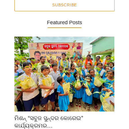
SUBSCRIBE
Featured Posts
ମିଶନ୍ “ସବୁଜ ସୁନ୍ଦର କୋରେଇ”
କାର୍ଯ୍ୟକ୍ରମର…