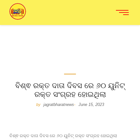
ବିଶ୍ଵ ରକ୍ତ ଦାତା ଦିବସ ରେ ୬୦ ୟୁନିଟ୍
ରକ୍ତ ସଂଗ୍ରହ ହୋଇଥିଲା
jagratbharatnews
June 15, 2023
by
-
ବିଶ୍ଵ ରକ୍ତ ଦାତା ଦିବସ ରେ ୬୦ ୟୁନିଟ୍ ରକ୍ତ ସଂଗ୍ରହ ହୋଇଥିଲା