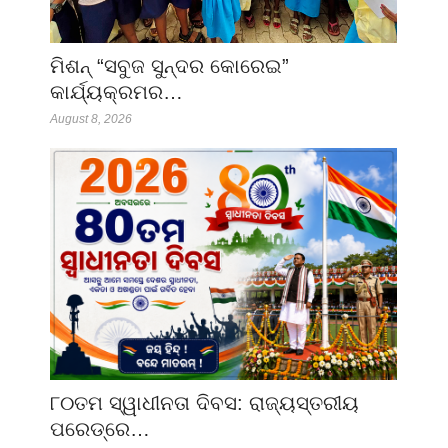
ମିଶନ୍ “ସବୁଜ ସୁନ୍ଦର କୋରେଇ”
କାର୍ଯ୍ୟକ୍ରମର…
August 8, 2026
୮୦ତମ ସ୍ୱାଧୀନତା ଦିବସ: ରାଜ୍ୟସ୍ତରୀୟ
ପରେଡ୍‌ରେ…