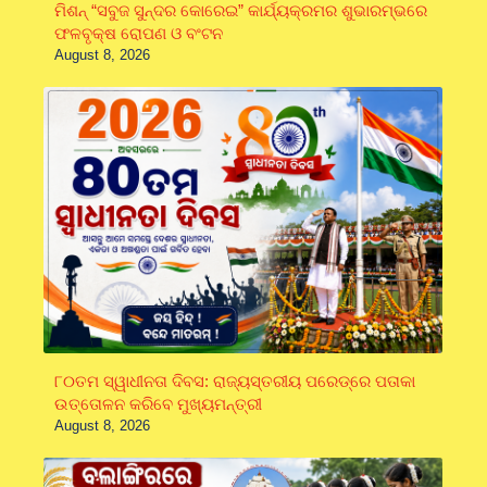
ମିଶନ୍ “ସବୁଜ ସୁନ୍ଦର କୋରେଇ” କାର୍ଯ୍ୟକ୍ରମର ଶୁଭାରମ୍ଭରେ
ଫଳବୃକ୍ଷ ରୋପଣ ଓ ବଂଟନ
August 8, 2026
୮୦ତମ ସ୍ୱାଧୀନତା ଦିବସ: ରାଜ୍ୟସ୍ତରୀୟ ପରେଡ୍‌ରେ ପତାକା
ଉତ୍ତୋଳନ କରିବେ ମୁଖ୍ୟମନ୍ତ୍ରୀ
August 8, 2026