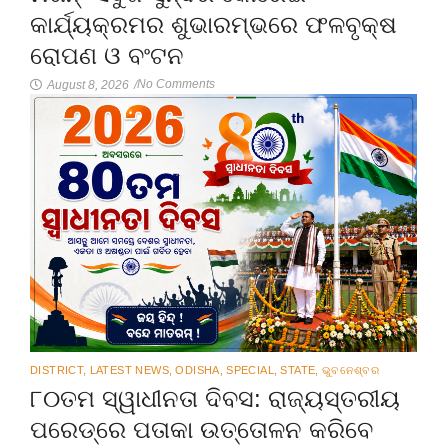
କାର୍ଯ୍ୟକ୍ରମର ଶୁଭାରମ୍ଭରେ ଫଳବୃକ୍ଷ
ରୋପଣ ଓ ବଂଟନ
No Comments
August 8, 2026
/
DISTRICT
,
LATEST NEWS
,
ODISHA
,
SPECIAL
,
STATE
,
ଭୁବନେଶ୍ବର
୮୦ତମ ସ୍ୱାଧୀନତା ଦିବସ: ରାଜ୍ୟସ୍ତରୀୟ
ପରେଡ୍‌ରେ ପତାକା ଉତ୍ତୋଳନ କରିବେ