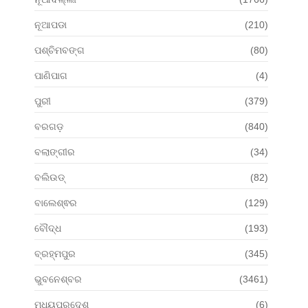
ନୂଆପଡା
(210)
ପଶ୍ଚିମବଙ୍ଗ
(80)
ପାଣିପାଗ
(4)
ପୁରୀ
(379)
ବରଗଡ଼
(840)
ବଲାଙ୍ଗୀର
(34)
ବଲିଉଡ୍
(82)
ବାଲେଶ୍ଵର
(129)
ବୌଦ୍ଧ
(193)
ବ୍ରହ୍ମପୁର
(345)
ଭୁବନେଶ୍ବର
(3461)
ମଧ୍ୟପ୍ରଦେଶ
(6)