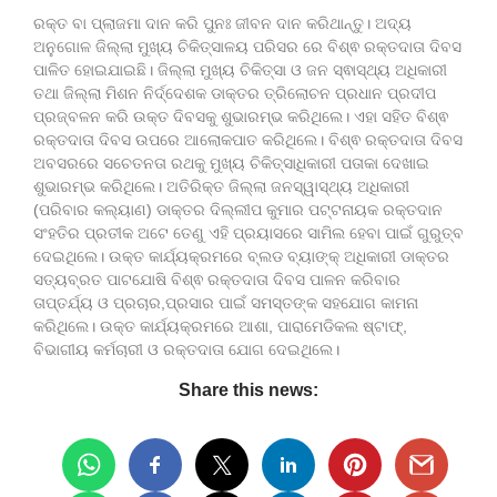
ରକ୍ତ ବା ପ୍ଲାଜମା ଦାନ କରି ପୁନଃ ଜୀବନ ଦାନ କରିଥାନ୍ତୁ। ଅଦ୍ୟ
ଅନୁଗୋଳ ଜିଲ୍ଲା ମୁଖ୍ୟ ଚିକିତ୍ସାଳୟ ପରିସର ରେ ବିଶ୍ଵ ରକ୍ତଦାତା ଦିବସ
ପାଳିତ ହୋଇଯାଇଛି। ଜିଲ୍ଲା ମୁଖ୍ୟ ଚିକିତ୍ସା ଓ ଜନ ସ୍ଵାସ୍ଥ୍ୟ ଅଧିକାରୀ
ତଥା ଜିଲ୍ଲା ମିଶନ ନିର୍ଦ୍ଦେଶକ ଡାକ୍ତର ତ୍ରିଲୋଚନ ପ୍ରଧାନ ପ୍ରଦୀପ
ପ୍ରଜ୍ବଳନ କରି ଉକ୍ତ ଦିବସକୁ ଶୁଭାରମ୍ଭ କରିଥିଲେ। ଏହା ସହିତ ବିଶ୍ଵ
ରକ୍ତଦାତା ଦିବସ ଉପରେ ଆଲୋକପାତ କରିଥିଲେ। ବିଶ୍ଵ ରକ୍ତଦାତା ଦିବସ
ଅବସରରେ ସଚେତନତା ରଥକୁ ମୁଖ୍ୟ ଚିକିତ୍ସାଧିକାରୀ ପତାକା ଦେଖାଇ
ଶୁଭାରମ୍ଭ କରିଥିଲେ। ଅତିରିକ୍ତ ଜିଲ୍ଲା ଜନସ୍ୱାସ୍ଥ୍ୟ ଅଧିକାରୀ
(ପରିବାର କଲ୍ୟାଣ) ଡାକ୍ତର ଦିଲ୍ଲୀପ କୁମାର ପଟ୍ଟନାୟକ ରକ୍ତଦାନ
ସଂହତିର ପ୍ରତୀକ ଅଟେ ତେଣୁ ଏହି ପ୍ରୟାସରେ ସାମିଲ ହେବା ପାଇଁ ଗୁରୁତ୍ବ
ଦେଇଥିଲେ। ଉକ୍ତ କାର୍ଯ୍ୟକ୍ରମରେ ବ୍ଲଡ ବ୍ୟାଙ୍କ୍ ଅଧିକାରୀ ଡାକ୍ତର
ସତ୍ୟବ୍ରତ ପାଟଯୋଷି ବିଶ୍ଵ ରକ୍ତଦାତା ଦିବସ ପାଳନ କରିବାର
ତାପ୍ତର୍ଯ୍ୟ ଓ ପ୍ରଚାର,ପ୍ରସାର ପାଇଁ ସମସ୍ତଙ୍କ ସହଯୋଗ କାମନା
କରିଥିଲେ। ଉକ୍ତ କାର୍ଯ୍ୟକ୍ରମରେ ଆଶା, ପାରାମେଡିକଲ ଷ୍ଟାଫ୍,
ବିଭାଗୀୟ କର୍ମଚାରୀ ଓ ରକ୍ତଦାତା ଯୋଗ ଦେଇଥିଲେ।
Share this news: