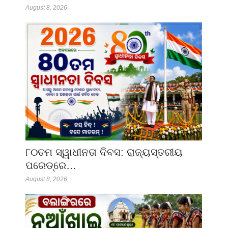
August 8, 2026
୮୦ତମ ସ୍ୱାଧୀନତା ଦିବସ: ରାଜ୍ୟସ୍ତରୀୟ
ପରେଡ୍‌ରେ…
August 8, 2026