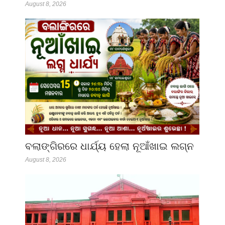
August 8, 2026
ବଲାଙ୍ଗିରରେ ଧାର୍ଯ୍ୟ ହେଲା ନୂଆଁଖାଇ ଲଗ୍ନ
August 8, 2026