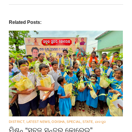
Related Posts:
DISTRICT
,
LATEST NEWS
,
ODISHA
,
SPECIAL
,
STATE
,
ଯାଜପୁର
ମିଶନ୍ “ସବୁଜ ସୁନ୍ଦର କୋରେଇ”