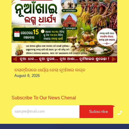
ବଲାଙ୍ଗିରରେ ଧାର୍ଯ୍ୟ ହେଲା ନୂଆଁଖାଇ ଲଗ୍ନ
August 8, 2026
Subscribe To Our News Chenal
Subscribe