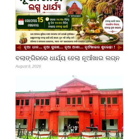
ବଲାଙ୍ଗିରରେ ଧାର୍ଯ୍ୟ ହେଲା ନୂଆଁଖାଇ ଲଗ୍ନ
August 8, 2026