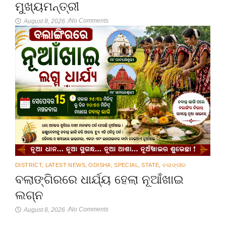
ମୁଖ୍ୟମନ୍ତ୍ରୀ
No Comments
August 8, 2026
/
DISTRICT
,
LATEST NEWS
,
ODISHA
,
SPECIAL
,
STATE
,
ବଲାଙ୍ଗୀର
ବଲାଙ୍ଗିରରେ ଧାର୍ଯ୍ୟ ହେଲା ନୂଆଁଖାଇ
ଲଗ୍ନ
No Comments
August 8, 2026
/