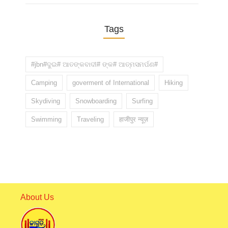
Tags
#jbn#ଦୁଇ# ଆତଙ୍କବାଦୀ# ଙ୍କ# ଆତ୍ମସମର୍ପଣ#
Camping
goverment of International
Hiking
Skydiving
Snowboarding
Surfing
Swimming
Traveling
हाजीपुर न्यूज़
About Us