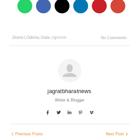
District
,
Odisha
,
State
,
ଅନୁଗୋଳ
No Comments
jagratbharatnews
Writer & Blogger
Previous Posts
Next Post