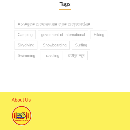
Tags
#jbn#ଦୁଇ# ଆତଙ୍କବାଦୀ# ଙ୍କ# ଆତ୍ମସମର୍ପଣ#
Camping
goverment of International
Hiking
Skydiving
Snowboarding
Surfing
Swimming
Traveling
हाजीपुर न्यूज़
About Us