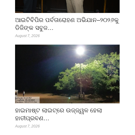
ଆଇଟିବିପିର ପର୍ବତାରୋହଣ ଅଭିଯାନ–୨୦୨୬କୁ
ଡିଜିଙ୍କ ସବୁଜ…
August 7, 2026
ହାଇମାଷ୍ଟ ଲାଇଟ୍‌ରେ ଉଜ୍ଜ୍ୱଳ ହେଲା
ହାତୀପ୍ରବଣ…
August 7, 2026