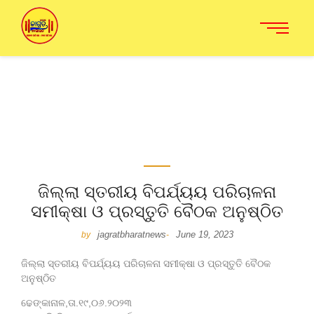
ଜିଲ୍ଲା ସ୍ତରୀୟ ବିପର୍ଯ୍ୟୟ ପରିଚାଳନା
ସମୀକ୍ଷା ଓ ପ୍ରସ୍ତୁତି ବୈଠକ ଅନୁଷ୍ଠିତ
jagratbharatnews
June 19, 2023
by
-
ଜିଲ୍ଲା ସ୍ତରୀୟ ବିପର୍ଯ୍ୟୟ ପରିଚାଳନା ସମୀକ୍ଷା ଓ ପ୍ରସ୍ତୁତି ବୈଠକ
ଅନୁଷ୍ଠିତ
ଢେଙ୍କାନାଳ,ତା.୧୯,୦୬.୨୦୨୩