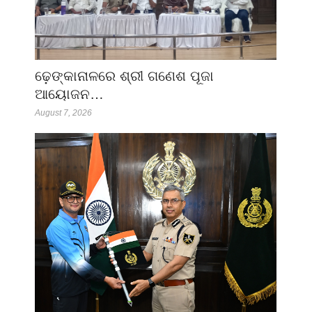
ଢ଼େଙ୍କାନାଳରେ ଶ୍ରୀ ଗଣେଶ ପୂଜା
ଆୟୋଜନ…
August 7, 2026