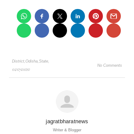
District
,
Odisha
,
State
,
No Comments
ଢେଙ୍କାନାଳ
jagratbharatnews
Writer & Blogger