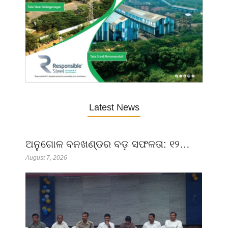
Latest News
ଅନୁଗୋଳ ବନଖଣ୍ଡର ବଡ଼ ସଫଳତା: ୧୨…
August 7, 2026