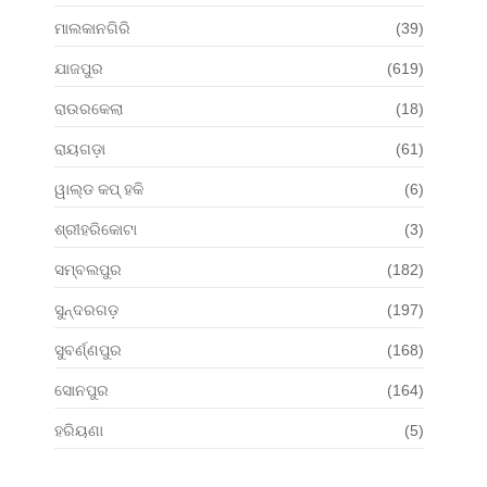
ମାଲକାନଗିରି
(39)
ଯାଜପୁର
(619)
ରାଉରକେଲା
(18)
ରାୟଗଡ଼ା
(61)
ୱାଲ୍ଡ କପ୍ ହକି
(6)
ଶ୍ରୀହରିକୋଟା
(3)
ସମ୍ବଲପୁର
(182)
ସୁନ୍ଦରଗଡ଼
(197)
ସୁବର୍ଣ୍ଣପୁର
(168)
ସୋନପୁର
(164)
ହରିୟଣା
(5)