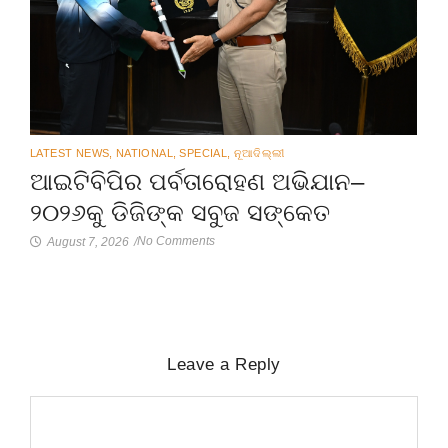
LATEST NEWS
,
NATIONAL
,
SPECIAL
,
ନୂଆଦିଲ୍ଲୀ
ଆଇଟିବିପିର ପର୍ବତାରୋହଣ ଅଭିଯାନ–
୨୦୨୬କୁ ଡିଜିଙ୍କ ସବୁଜ ସଙ୍କେତ
No Comments
August 7, 2026
/
Leave a Reply