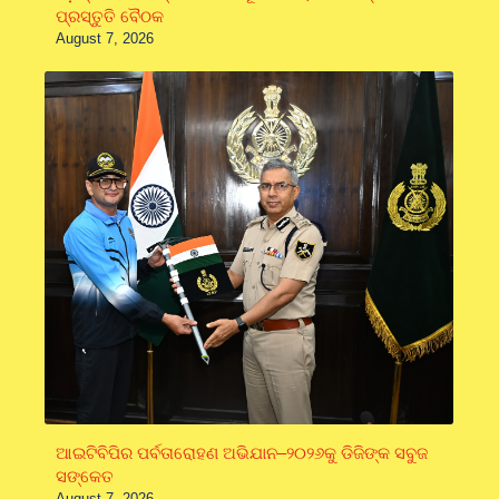
ପ୍ରସ୍ତୁତି ବୈଠକ
August 7, 2026
ଆଇଟିବିପିର ପର୍ବତାରୋହଣ ଅଭିଯାନ–୨୦୨୬କୁ ଡିଜିଙ୍କ ସବୁଜ
ସଙ୍କେତ
August 7, 2026