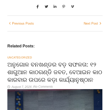
Previous Posts
Next Post
Related Posts:
UNCATEGORIZED
ଅନୁଗୋଳ ବନଖଣ୍ଡର ବଡ଼ ସଫଳତା: ୧୨
ଶାଗୁଆନ କାଠଗଣ୍ଡି ଜବତ, ବେଆଇନ କାଠ
କାରବାର ଉପରେ କଡ଼ା କାର୍ଯ୍ୟାନୁଷ୍ଠାନ
No Comments
August 7, 2026
/