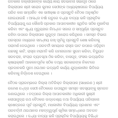
ଗତକାଲି ଜିଲ୍ଲାପାଳଙ୍କ କାର୍ଯ୍ୟ।ଳୟ ସଦଭାବନା ସଭାଗୃହ ଠାରେ
ଜିଲ୍ଲାପାଳ ଶ୍ରୀ ସରୋଜ କୁମାର ସେଠୀଙ୍କ ଅଧ୍ୟକ୍ଷତାରେ ବିପର୍ଯ୍ୟୟ
ପରିଚ ଳନା ସମ୍ପର୍କିତ ଏକ ସମୀକ୍ଷା ଓ ପ୍ରସ୍ତୁତି ବୈଠକ ଅନୁଷ୍ଠିତ
ହୋଇଯାଇଛି । ଆସନ୍ତା ବର୍ଷା ଋତୁରେ ବନ୍ୟା ବାତ୍ୟା ଭଳି ପ୍ରାକୃତିକ
ବିପର୍ଯ୍ୟୟରୁ ଯେ କୌଣସି ପ୍ରକାର ଆପାତକାଳୀନ ସ୍ଥିତିର ସଠିକ ମୁକାବିଲା
କରିବା ଏବଂ ଶୂନ୍ୟ ମୃତ୍ୟୁହାର ନିମନ୍ତେ ସଜାଗ ଓ ସମ୍ପୂର୍ଣ୍ଣ ପ୍ରସ୍ତୁତ
ରହିବା ଉପରେ ଜିଲ୍ଲାପାଳ ଗୁରୁତ୍ବ ଆରୋପ କରିଥିଲେ । ସମସ୍ତ ବିଭାଗ
ପରସ୍ପର ମଧ୍ୟରେ ସମନ୍ଵୟ ରଖ୍ ପୂର୍ବରୁ ପ୍ରସ୍ତୁତି ଶେଷ କରିବାକୁ
ପରାମର୍ଶ ଦେଇଥିଲେ । ପରବର୍ତୀ ସମୟରେ ରାସ୍ତା ଘାଟ ଉପରେ ପଡ଼ିଥିବା
ଗଛସବୁ କାଟି, ରାସ୍ତା ମରାମତି କରି ଗମନାଗମନ ସୁଗମ କରିବା, ବିଦ୍ୟୁତ
ସରବରାହ, ସଂଚାର ବ୍ୟବସ୍ଥା ଠିକ କରିବା, ବାସଗୃହ, ଫସଲ ଇତ୍ୟାଦିର
କ୍ଷୟକ୍ଷତି ଆକଳନପୂର୍ବକ ସଠିକ ତଥ୍ୟ ସରକାରଙ୍କ ନିକଟରେ
ପ୍ରଦାନକରି ପୁନଃ ଥଇଥାନ ଇତ୍ୟାଦି କାର୍ଯ୍ୟ ଯୁଦ୍ଧକାଳୀନ ଭିତିରେ
କରିବାକୁ ନିର୍ଦ୍ଦେଶ ଦେଇଥିଲେ ।
ବୈଠକ ପ୍ରାରମ୍ଭରେ ଜିଲ୍ଲା ଅତିରିକ୍ତ ଜିଲ୍ଲାପାଳ (ସାଧାରଣ ) ଶ୍ରୀ
ରମେଶ ଚନ୍ଦ୍ର ସେଠୀ ବୈଠକରେ ଉପସ୍ଥିତ ସମସ୍ତ ସଦସ୍ୟଙ୍କୁ ସ୍ବାଗତ
ଜଣାଇଥିଲେ । ତତ୍ପରେ ଜିଲ୍ଲା ଆପାତକାଳୀନ ଅଧିକାରୀ ସୁଶ୍ରୀ
ଲୋପାମୁଦ୍ରା ରଥ ବୈଠକର ଉଦ୍ଦେଶ୍ୟ ତଥା ଦିପର୍ଯ୍ୟୟ ପରିଚାଳନା
କ୍ଷେତ୍ରରେ ପୂର୍ବ ପ୍ରସ୍ତୁତି, ମଧଳାଳୀନ ବିପର୍ଯ୍ୟୟ ପ୍ରଶମନ ଏବଂ
ପରବର୍ତ୍ତୀ ଥଇଥାନର ମହତ୍ତ୍ୱପୂର୍ଣ ଭୂମିକା ସମ୍ବନ୍ଧରେ ଅବଗତ
କରାଇଥିଲେ । ଦନ୍ୟା ବାତ୍ୟା ଭଳି ପ୍ରାକୃତିକ ବିପର୍ଯ୍ୟୟକୁ ବିଭିନ୍ନ