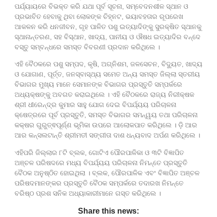
ପର୍ଯ୍ୟାୟରେ ବିଭକ୍ତ କରି ଯଥା ପୂର୍ବ ସୂଚନା, ସମ୍ବେଦନଶୀଳ ସ୍ଥାନ ଓ
ପ୍ରଭାବିତ ହେବାକୁ ଥିବା ଲୋକଙ୍କ ଚିହ୍ନଟ, ଭୟାବହତାର ରୂପରେଖ
ଆକଳନ କରି ଧନଜୀବନ, ଗୃହ ପାଳିତ ପଶୁ ଇତ୍ୟାଦିଙ୍କୁ ସୁରକ୍ଷିତ ସ୍ଥାନକୁ
ସ୍ଥାନାନ୍ତରଣ, ସହ ବିସ୍ଥାନ, ଖାଦ୍ୟ, ପାନୀୟ ଓ ଔଷଧ ଇତ୍ୟାଦିର ବନ୍ଦେ
ବସ୍ତୁ ସମ୍ବନ୍ଧରେ ସମସ୍ତ ବିବରଣୀ ପ୍ରଦାନ କରିଥିଲେ ।
ଏହି ବୈଠକରେ ପଶୁ ସମ୍ପଦ, କୃଷି, ଅଗ୍ନିଶମ, ଜଳସେଚନ, ବିଦ୍ୟୁତ, ଖାଦ୍ୟ
ଓ ଯୋଗାଣ, ପୂର୍ତ୍ତ, ଜନସ୍ବାସ୍ଥ୍ୟ ସମେତ ଅନ୍ୟ ସମସ୍ତ ଜିଲ୍ଲା ସ୍ତରୀୟ
ବିଭାଗର ମୁଖ୍ୟ ମାନେ ସେମାନଙ୍କ ବିଭାଗର ପ୍ରସ୍ତୁତି ସମ୍ପର୍କରେ
ଅଧ୍ୟକ୍ଷଙ୍କୁ ଅବଗତ କରାଇଥିଲେ । ଏହି ବୈଠକରେ ରାଜ୍ୟ ନିରୀକ୍ଷକ
ଶ୍ରୀ ଧୀରେନ୍ଦ୍ର କୁମାର ସାହୁ ଯୋଗ ଦେଇ ବିପର୍ଯ୍ୟୟ ପରିଚାଳନା
କ୍ଷେତ୍ରରେ ପୂର୍ବ ପ୍ରସ୍ତୁତି, ସମସ୍ତ ବିଭାଗର ସମନ୍ୱୟ ତଥା ପରିଚାଳନା
କକ୍ଷର ଗୁରୁତ୍ଵପୂର୍ଣ୍ଣ ଭୂମିକା ଉପରେ ଆଲୋକପାତ କରିଥିଲେ । ଡି଼ ଆର
ଆର କନ୍ସଲଟାନ୍ତି ଶ୍ରୀମତୀ ସଙ୍ଗୀତା ଦାଶ ଧନ୍ୟବାଦ ଅର୍ପଣ କରିଥିଲେ ।
ଏହିପରି ଜିଲ୍ଲାର ୮ଟି ବ୍ଲକ, ଗୋଟିଏ ପୌରପାଳିକା ଓ ୩ଟି ବିଜ୍ଞାପିତ
ଅଞ୍ଚଳ ପରିଷଦରେ ମଧ୍ୟ ବିପର୍ଯ୍ୟୟ ପରିଚାଳନା ନିମନ୍ତେ ପ୍ରସ୍ତୁତି
ବୈଠକ ଅନୁଷ୍ଠିତ ହୋଇଥିଲା । ବ୍ଲକ, ପୌରପାଳିକ ଏବଂ ବିଜ୍ଞାପିତ ଅଞ୍ଚଳ
ପରିଷଦମାନଙ୍କର ପ୍ରସ୍ତୁତି ବୈଠକ ସମ୍ପର୍କରେ ତଦାରଖ ନିମନ୍ତେ
ବରିଷ୍ଠ ପ୍ରଶ ସନିକ ଅଧ୍ୟାକାରୀମାନେ ଗସ୍ତ କରିଥିଲେ ।
Share this news: