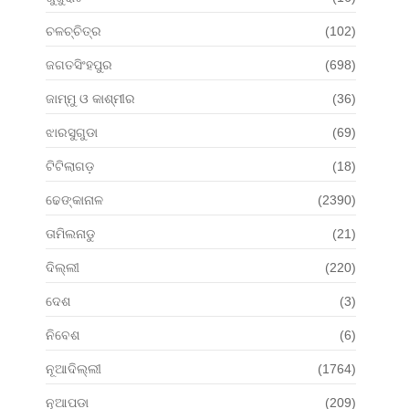
ଚଳଚ୍ଚିତ୍ର
(102)
ଜଗତସିଂହପୁର
(698)
ଜାମ୍ମୁ ଓ କାଶ୍ମୀର
(36)
ଝାରସୁଗୁଡା
(69)
ଟିଟିଲାଗଡ଼
(18)
ଢେଙ୍କାନାଳ
(2390)
ତାମିଲନାଡୁ
(21)
ଦିଲ୍ଲୀ
(220)
ଦେଶ
(3)
ନିବେଶ
(6)
ନୂଆଦିଲ୍ଲୀ
(1764)
ନୂଆପଡା
(209)