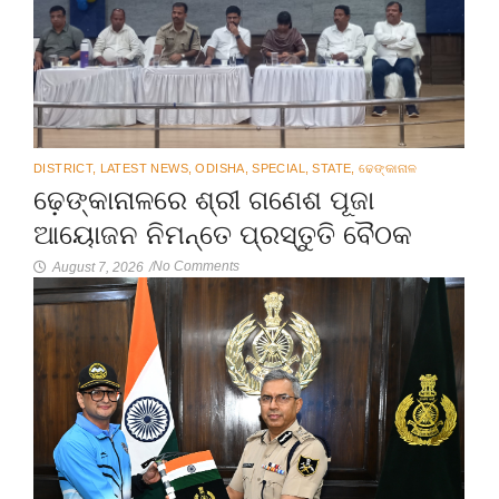
DISTRICT
,
LATEST NEWS
,
ODISHA
,
SPECIAL
,
STATE
,
ଢେଙ୍କାନାଳ
ଢ଼େଙ୍କାନାଳରେ ଶ୍ରୀ ଗଣେଶ ପୂଜା
ଆୟୋଜନ ନିମନ୍ତେ ପ୍ରସ୍ତୁତି ବୈଠକ
No Comments
August 7, 2026
/