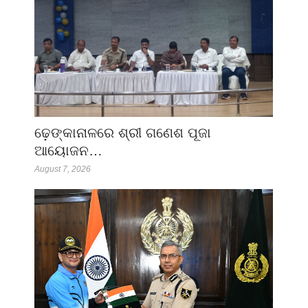
ଢ଼େଙ୍କାନାଳରେ ଶ୍ରୀ ଗଣେଶ ପୂଜା
ଆୟୋଜନ…
August 7, 2026