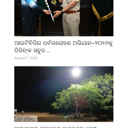
ଆଇଟିବିପିର ପର୍ବତାରୋହଣ ଅଭିଯାନ–୨୦୨୬କୁ
ଡିଜିଙ୍କ ସବୁଜ…
August 7, 2026