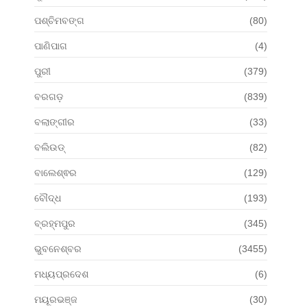
ପଶ୍ଚିମବଙ୍ଗ
(80)
ପାଣିପାଗ
(4)
ପୁରୀ
(379)
ବରଗଡ଼
(839)
ବଲାଙ୍ଗୀର
(33)
ବଲିଉଡ୍
(82)
ବାଲେଶ୍ଵର
(129)
ବୌଦ୍ଧ
(193)
ବ୍ରହ୍ମପୁର
(345)
ଭୁବନେଶ୍ବର
(3455)
ମଧ୍ୟପ୍ରଦେଶ
(6)
ମୟୂରଭଞ୍ଜ
(30)