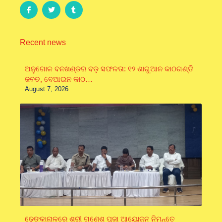
Recent news
ଅନୁଗୋଳ ବନଖଣ୍ଡର ବଡ଼ ସଫଳତା: ୧୨ ଶାଗୁଆନ କାଠଗଣ୍ଡି
ଜବତ, ବେଆଇନ କାଠ…
August 7, 2026
ଢ଼େଙ୍କାନାଳରେ ଶ୍ରୀ ଗଣେଶ ପୂଜା ଆୟୋଜନ ନିମନ୍ତେ