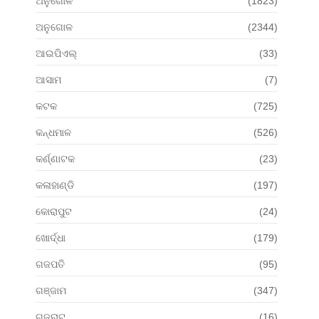
ଅନୁଗୋଳ
(1823)
ଅନୁଗୋଳ
(2344)
ଆଇପିଏଲ୍
(33)
ଆସାମ
(7)
କଟକ
(725)
କନ୍ଧମାଳ
(526)
କର୍ଣ୍ଣାଟକ
(23)
କଳାହାଣ୍ଡି
(197)
କୋରାପୁଟ
(24)
ଖୋର୍ଦ୍ଧା
(179)
ଗଜପତି
(95)
ଗଞ୍ଜାମ
(347)
ଗୁଜୁରାଟ
(16)