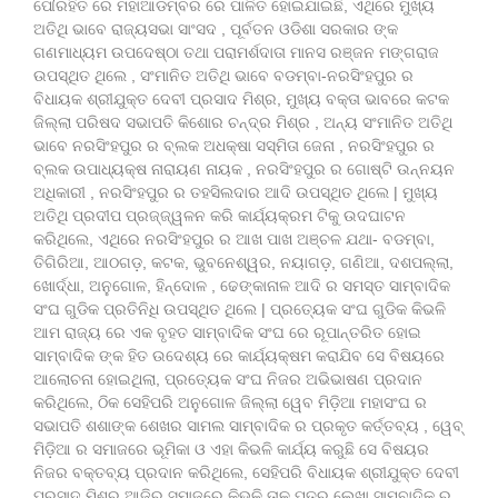
ପୌରହିତ ରେ ମହାଆଡମ୍ବର ରେ ପାଳିତ ହୋଇଯାଇଛି, ଏଥିରେ ମୁଖ୍ୟ
ଅତିଥି ଭାବେ ରାଜ୍ୟସଭା ସାଂସଦ , ପୂର୍ବତନ ଓଡିଶା ସରକାର ଙ୍କ
ଗଣମାଧ୍ୟମ ଉପଦେଷ୍ଠା ତଥା ପରାମର୍ଶଦାତା ମାନସ ରଞ୍ଜନ ମଙ୍ଗରାଜ
ଉପସ୍ଥିତ ଥିଲେ , ସଂମାନିତ ଅତିଥି ଭାବେ ବଡମ୍ବା-ନରସିଂହପୁର ର
ବିଧାୟକ ଶ୍ରୀଯୁକ୍ତ ଦେବୀ ପ୍ରସାଦ ମିଶ୍ର, ମୁଖ୍ୟ ବକ୍ତା ଭାବରେ କଟକ
ଜିଲ୍ଲା ପରିଷଦ ସଭାପତି କିଶୋର ଚନ୍ଦ୍ର ମିଶ୍ର , ଅନ୍ୟ ସଂମାନିତ ଅତିଥି
ଭାବେ ନରସିଂହପୁର ର ବ୍ଲକ ଅଧକ୍ଷା ସସ୍ମିତା ଜେନା , ନରସିଂହପୁର ର
ବ୍ଲକ ଉପାଧ୍ୟକ୍ଷ ନାରାୟଣ ନାୟକ , ନରସିଂହପୁର ର ଗୋଷ୍ଟି ଉନ୍ନୟନ
ଅଧିକାରୀ , ନରସିଂହପୁର ର ତହସିଲଦାର ଆଦି ଉପସ୍ଥିତ ଥିଲେ | ମୁଖ୍ୟ
ଅତିଥି ପ୍ରଦୀପ ପ୍ରଜ୍ଜ୍ୱଳନ କରି କାର୍ଯ୍ୟକ୍ରମ ଟିକୁ ଉଦଘାଟନ
କରିଥିଲେ, ଏଥିରେ ନରସିଂହପୁର ର ଆଖ ପାଖ ଅଞ୍ଚଳ ଯଥା- ବଡମ୍ବା,
ତିଗିରିଆ, ଆଠଗଡ଼, କଟକ, ଭୁବନେଶ୍ୱର, ନୟାଗଡ଼, ଗଣିଆ, ଦଶପଲ୍ଲା,
ଖୋର୍ଦ୍ଧା, ଅନୁଗୋଳ, ହିନ୍ଦୋଳ , ଢେଙ୍କାନାଳ ଆଦି ର ସମସ୍ତ ସାମ୍ବାଦିକ
ସଂଘ ଗୁଡିକ ପ୍ରତିନିଧି ଉପସ୍ଥିତ ଥିଲେ | ପ୍ରତ୍ୟେକ ସଂଘ ଗୁଡିକ କିଭଳି
ଆମ ରାଜ୍ୟ ରେ ଏକ ବୃହତ ସାମ୍ବାଦିକ ସଂଘ ରେ ରୂପାନ୍ତରିତ ହୋଇ
ସାମ୍ବାଦିକ ଙ୍କ ହିତ ଉଦେଶ୍ୟ ରେ କାର୍ଯ୍ୟକ୍ଷମ କରାଯିବ ସେ ବିଷୟରେ
ଆଲୋଚନା ହୋଇଥିଲା, ପ୍ରତ୍ୟେକ ସଂଘ ନିଜର ଅଭିଭାଷଣ ପ୍ରଦାନ
କରିଥିଲେ, ଠିକ ସେହିପରି ଅନୁଗୋଳ ଜିଲ୍ଲା ୱେବ ମିଡ଼ିଆ ମହାସଂଘ ର
ସଭାପତି ଶଶାଙ୍କ ଶେଖର ସାମଲ ସାମ୍ବାଦିକ ର ପ୍ରକୃତ କର୍ତ୍ତବ୍ୟ , ୱେବ୍
ମିଡ଼ିଆ ର ସମାଜରେ ଭୂମିକା ଓ ଏହା କିଭଳି କାର୍ଯ୍ୟ କରୁଛି ସେ ବିଷୟର
ନିଜର ବକ୍ତବ୍ୟ ପ୍ରଦାନ କରିଥିଲେ, ସେହିପରି ବିଧାୟକ ଶ୍ରୀଯୁକ୍ତ ଦେବୀ
ପ୍ରସାଦ ମିଶ୍ର ଆଜିର ସମାଜରେ କିଭଳି ତାଳ ପତ୍ର ଲେଖା ସାମ୍ବାଦିକ ରୁ