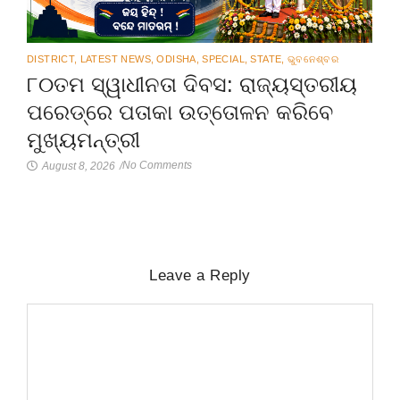
DISTRICT
,
LATEST NEWS
,
ODISHA
,
SPECIAL
,
STATE
,
ଭୁବନେଶ୍ବର
୮୦ତମ ସ୍ୱାଧୀନତା ଦିବସ: ରାଜ୍ୟସ୍ତରୀୟ
ପରେଡ୍‌ରେ ପତାକା ଉତ୍ତୋଳନ କରିବେ
ମୁଖ୍ୟମନ୍ତ୍ରୀ
No Comments
August 8, 2026
/
Leave a Reply