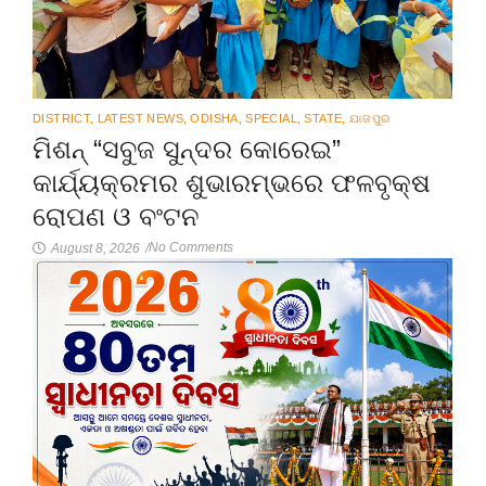
DISTRICT
,
LATEST NEWS
,
ODISHA
,
SPECIAL
,
STATE
,
ଯାଜପୁର
ମିଶନ୍ “ସବୁଜ ସୁନ୍ଦର କୋରେଇ”
କାର୍ଯ୍ୟକ୍ରମର ଶୁଭାରମ୍ଭରେ ଫଳବୃକ୍ଷ
ରୋପଣ ଓ ବଂଟନ
No Comments
August 8, 2026
/