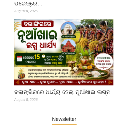
ପରେଡ୍‌ରେ…
August 8, 2026
ବଲାଙ୍ଗିରରେ ଧାର୍ଯ୍ୟ ହେଲା ନୂଆଁଖାଇ ଲଗ୍ନ
August 8, 2026
Newsletter