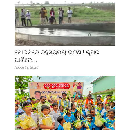
ମୋରବିରେ ରହସ୍ୟମୟ ଘଟଣା! କୂଅର
ପାଣିରେ…
August 8, 2026