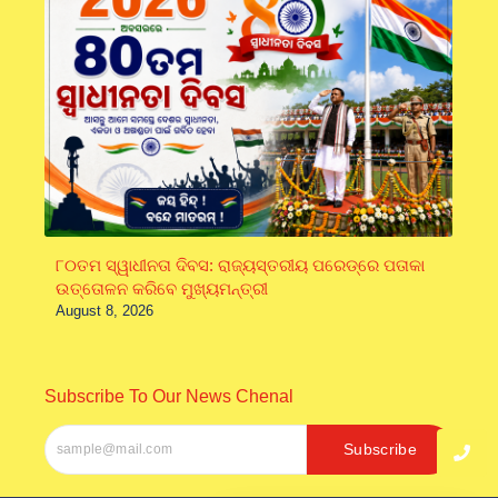
୮୦ତମ ସ୍ୱାଧୀନତା ଦିବସ: ରାଜ୍ୟସ୍ତରୀୟ ପରେଡ୍‌ରେ ପତାକା
ଉତ୍ତୋଳନ କରିବେ ମୁଖ୍ୟମନ୍ତ୍ରୀ
August 8, 2026
Subscribe To Our News Chenal
Subscribe