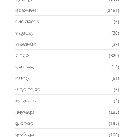
ଭୁବନେଶ୍ବର
(3461)
ମଧ୍ୟପ୍ରଦେଶ
(6)
ମୟୂରଭଞ୍ଜ
(30)
ମାଲକାନଗିରି
(39)
ଯାଜପୁର
(620)
ରାଉରକେଲା
(18)
ରାୟଗଡ଼ା
(61)
ୱାଲ୍ଡ କପ୍ ହକି
(6)
ଶ୍ରୀହରିକୋଟା
(3)
ସମ୍ବଲପୁର
(182)
ସୁନ୍ଦରଗଡ଼
(197)
ସୁବର୍ଣ୍ଣପୁର
(168)