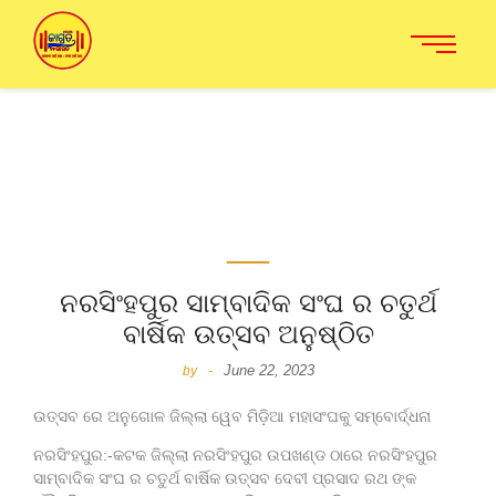
ନରସିଂହପୁର ସାମ୍ବାଦିକ ସଂଘ ର ଚତୁର୍ଥ
ବାର୍ଷିକ ଉତ୍ସବ ଅନୁଷ୍ଠିତ
June 22, 2023
by
-
ଉତ୍ସବ ରେ ଅନୁଗୋଳ ଜିଲ୍ଲା ୱେବ ମିଡ଼ିଆ ମହାସଂଘକୁ ସମ୍ବୋର୍ଦ୍ଧନା
ନରସିଂହପୁର:-
କଟକ ଜିଲ୍ଲା ନରସିଂହପୁର ଉପଖଣ୍ଡ ଠାରେ ନରସିଂହପୁର
ସାମ୍ବାଦିକ ସଂଘ ର ଚତୁର୍ଥ ବାର୍ଷିକ ଉତ୍ସବ ଦେବୀ ପ୍ରସାଦ ରଥ ଙ୍କ