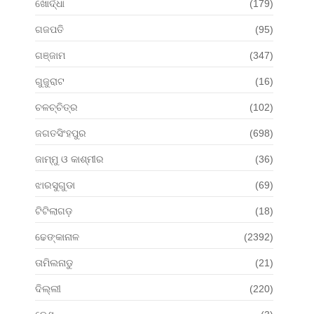
ଖୋର୍ଦ୍ଧା
(179)
ଗଜପତି
(95)
ଗଞ୍ଜାମ
(347)
ଗୁଜୁରାଟ
(16)
ଚଳଚ୍ଚିତ୍ର
(102)
ଜଗତସିଂହପୁର
(698)
ଜାମ୍ମୁ ଓ କାଶ୍ମୀର
(36)
ଝାରସୁଗୁଡା
(69)
ଟିଟିଲାଗଡ଼
(18)
ଢେଙ୍କାନାଳ
(2392)
ତାମିଲନାଡୁ
(21)
ଦିଲ୍ଲୀ
(220)