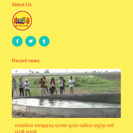
About Us
Recent news
ମୋରବିରେ ରହସ୍ୟମୟ ଘଟଣା! କୂଅର ପାଣିରେ ସମୁଦ୍ର ଭଳି
ଉଠୁଛି ଲହରୀ