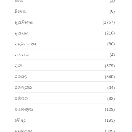
ଦେଶ
(3)
ନିବେଶ
(6)
ନୂଆଦିଲ୍ଲୀ
(1767)
ନୂଆପଡା
(210)
ପଶ୍ଚିମବଙ୍ଗ
(80)
ପାଣିପାଗ
(4)
ପୁରୀ
(379)
ବରଗଡ଼
(840)
ବଲାଙ୍ଗୀର
(34)
ବଲିଉଡ୍
(82)
ବାଲେଶ୍ଵର
(129)
ବୌଦ୍ଧ
(193)
ବ୍ରହ୍ମପୁର
(345)