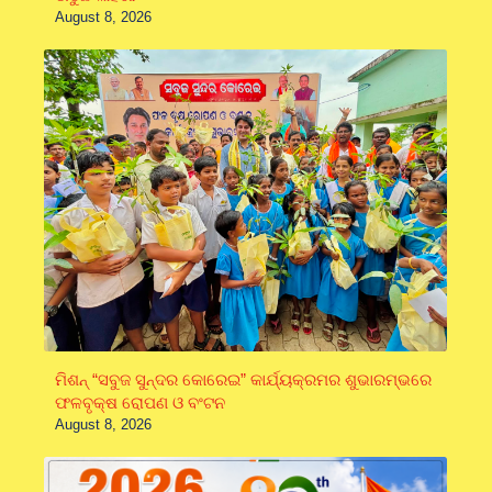
August 8, 2026
ମିଶନ୍ “ସବୁଜ ସୁନ୍ଦର କୋରେଇ” କାର୍ଯ୍ୟକ୍ରମର ଶୁଭାରମ୍ଭରେ
ଫଳବୃକ୍ଷ ରୋପଣ ଓ ବଂଟନ
August 8, 2026