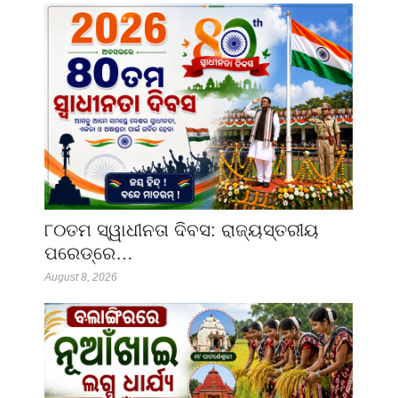
୮୦ତମ ସ୍ୱାଧୀନତା ଦିବସ: ରାଜ୍ୟସ୍ତରୀୟ
ପରେଡ୍‌ରେ…
August 8, 2026