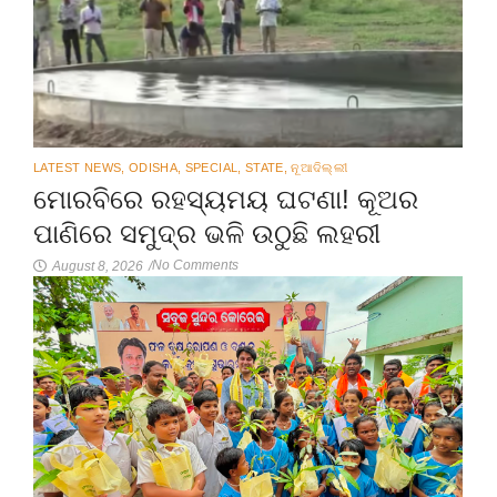
LATEST NEWS
,
ODISHA
,
SPECIAL
,
STATE
,
ନୂଆଦିଲ୍ଲୀ
ମୋରବିରେ ରହସ୍ୟମୟ ଘଟଣା! କୂଅର
ପାଣିରେ ସମୁଦ୍ର ଭଳି ଉଠୁଛି ଲହରୀ
No Comments
August 8, 2026
/