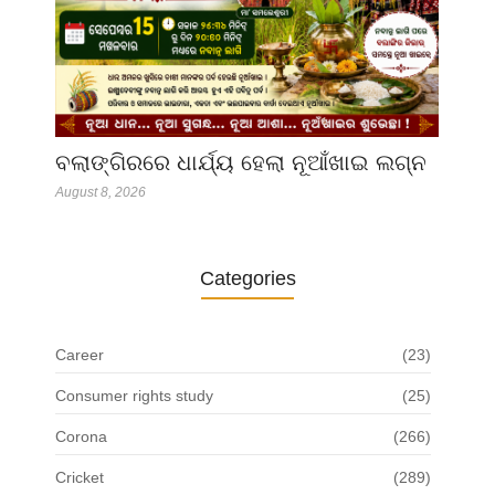
ବଲାଙ୍ଗିରରେ ଧାର୍ଯ୍ୟ ହେଲା ନୂଆଁଖାଇ ଲଗ୍ନ
August 8, 2026
Categories
Career
(23)
Consumer rights study
(25)
Corona
(266)
Cricket
(289)