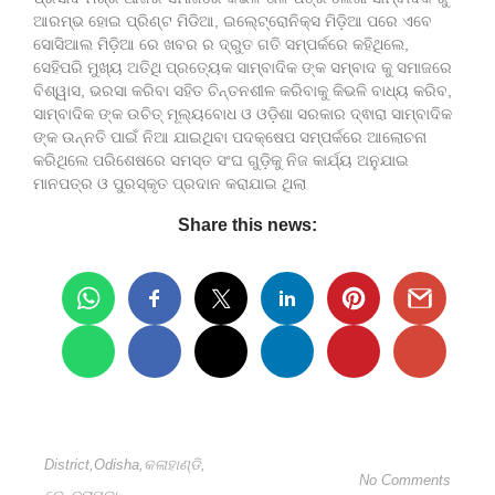
ଆରମ୍ଭ ହୋଇ ପ୍ରିଣ୍ଟ ମିଡିଆ, ଇଲେ୍ଟ୍ରୋନିକ୍ସ ମିଡ଼ିଆ ପରେ ଏବେ
ସୋସିଆଲ ମିଡ଼ିଆ ରେ ଖବର ର ଦ୍ରୁତ ଗତି ସମ୍ପର୍କରେ କହିଥିଲେ,
ସେହିପରି ମୁଖ୍ୟ ଅତିଥି ପ୍ରତ୍ୟେକ ସାମ୍ବାଦିକ ଙ୍କ ସମ୍ବାଦ କୁ ସମାଜରେ
ବିଶ୍ୱାସ, ଭରସା କରିବା ସହିତ ଚିନ୍ତନଶୀଳ କରିବାକୁ କିଭଳି ବାଧ୍ୟ କରିବ,
ସାମ୍ବାଦିକ ଙ୍କ ଉଚିତ୍ ମୂଲ୍ୟବୋଧ ଓ ଓଡ଼ିଶା ସରକାର ଦ୍ଵାରା ସାମ୍ବାଦିକ
ଙ୍କ ଉନ୍ନତି ପାଇଁ ନିଆ ଯାଇଥିବା ପଦକ୍ଷେପ ସମ୍ପର୍କରେ ଆଲୋଚନା
କରିଥିଲେ ପରିଶେଷରେ ସମସ୍ତ ସଂଘ ଗୁଡ଼ିକୁ ନିଜ କାର୍ଯ୍ୟ ଅନୁଯାଇ
ମାନପତ୍ର ଓ ପୁରସ୍କୃତ ପ୍ରଦାନ କରାଯାଇ ଥିଲା
Share this news:
District
,
Odisha
,
କଳାହାଣ୍ଡି
,
No Comments