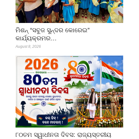
ମିଶନ୍ “ସବୁଜ ସୁନ୍ଦର କୋରେଇ”
କାର୍ଯ୍ୟକ୍ରମର…
August 8, 2026
୮୦ତମ ସ୍ୱାଧୀନତା ଦିବସ: ରାଜ୍ୟସ୍ତରୀୟ