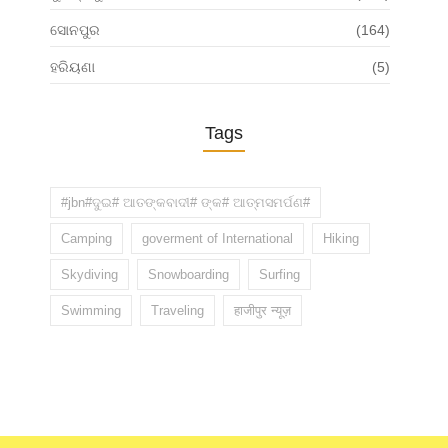
ସୋନପୁର
(164)
ହରିୟଣା
(5)
Tags
#jbn#ଦୁଇ# ଆତଙ୍କବାଦୀ# ଙ୍କ# ଆତ୍ମସମର୍ପଣ#
Camping
goverment of International
Hiking
Skydiving
Snowboarding
Surfing
Swimming
Traveling
हाजीपुर न्यूज़