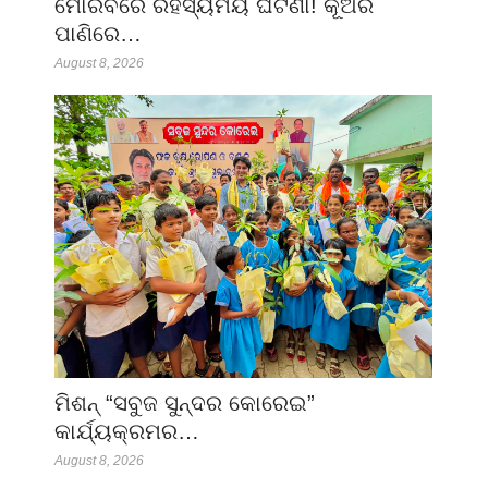
ମୋରବିରେ ରହସ୍ୟମୟ ଘଟଣା! କୂଅର
ପାଣିରେ…
August 8, 2026
ମିଶନ୍ “ସବୁଜ ସୁନ୍ଦର କୋରେଇ”
କାର୍ଯ୍ୟକ୍ରମର…
August 8, 2026