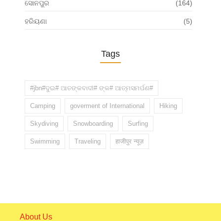
ସୋନପୁର
(164)
ହରିୟଣା
(5)
Tags
#jbn#ଦୁଇ# ଆତଙ୍କବାଦୀ# ଙ୍କ# ଆତ୍ମସମର୍ପଣ#
Camping
goverment of International
Hiking
Skydiving
Snowboarding
Surfing
Swimming
Traveling
हाजीपुर न्यूज़
About Us