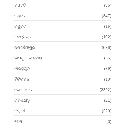
ଗଜପତି
(95)
ଗଞ୍ଜାମ
(347)
ଗୁଜୁରାଟ
(16)
ଚଳଚ୍ଚିତ୍ର
(102)
ଜଗତସିଂହପୁର
(698)
ଜାମ୍ମୁ ଓ କାଶ୍ମୀର
(36)
ଝାରସୁଗୁଡା
(69)
ଟିଟିଲାଗଡ଼
(18)
ଢେଙ୍କାନାଳ
(2392)
ତାମିଲନାଡୁ
(21)
ଦିଲ୍ଲୀ
(220)
ଦେଶ
(3)