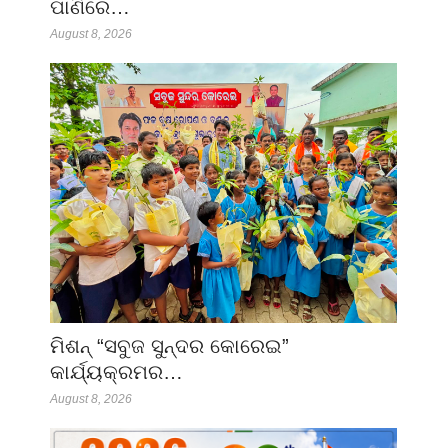
ପାଣିରେ…
August 8, 2026
ମିଶନ୍ “ସବୁଜ ସୁନ୍ଦର କୋରେଇ”
କାର୍ଯ୍ୟକ୍ରମର…
August 8, 2026