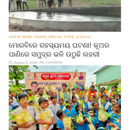
LATEST NEWS
,
ODISHA
,
SPECIAL
,
STATE
,
ନୂଆଦିଲ୍ଲୀ
ମୋରବିରେ ରହସ୍ୟମୟ ଘଟଣା! କୂଅର
ପାଣିରେ ସମୁଦ୍ର ଭଳି ଉଠୁଛି ଲହରୀ
No Comments
August 8, 2026
/