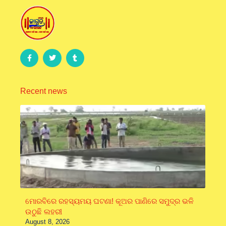
Recent news
ମୋରବିରେ ରହସ୍ୟମୟ ଘଟଣା! କୂଅର ପାଣିରେ ସମୁଦ୍ର ଭଳି
ଉଠୁଛି ଲହରୀ
August 8, 2026