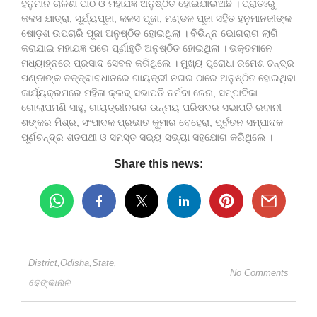
ହନୁମାନ ଚାଳିଶା ପାଠ ଓ ମହାଯଜ୍ଞ ଅନୁଷ୍ଠିତ ହୋଇଯାଇଅଛି । ପ୍ରାତଃରୁ
କଳସ ଯାତ୍ରା, ସୂର୍ଯ୍ୟପୂଜା, କଳସ ପୂଜା, ମଣ୍ଡଳ ପୂଜା ସହିତ ହନୁମାନଜୀଙ୍କ
ଷୋଡ଼ଶ ଉପଚାରି ପୂଜା ଅନୁଷ୍ଠିତ ହୋଇଥିଲା । ବିଭିନ୍ନ ଭୋଗରାଗ ଲାଗି
କରାଯାଇ ମହାଯଜ୍ଞ ପରେ ପୂର୍ଣାହୁତି ଅନୁଷ୍ଠିତ ହୋଇଥିଲା । ଭକ୍ତମାନେ
ମଧ୍ୟାହ୍ନରେ ପ୍ରସାଦ ସେବନ କରିଥିଲେ । ମୁଖ୍ୟ ପୁରୋଧା ରମେଶ ଚନ୍ଦ୍ର
ପଣ୍ଡାଙ୍କ ତତ୍ତ୍ବାବଧାନରେ ଗାୟତ୍ରୀ ନଗର ଠାରେ ଅନୁଷ୍ଠିତ ହୋଇଥିବା
କାର୍ଯ୍ୟକ୍ରମରେ ମହିଳା କ୍ଲବ୍ ସଭାପତି ନର୍ମଦା ଜେନା, ସମ୍ପାଦିକା
ଗୋଲାପମଣି ସାହୁ, ଗାୟତ୍ରୀନଗର ଉନ୍ମୟ ପରିଷଦର ସଭାପତି ରବାନୀ
ଶଙ୍କର ମିଶ୍ର, ସଂପାଦକ ପ୍ରଭାତ କୁମାର ବେହେରା, ପୂର୍ବତନ ସମ୍ପାଦକ
ପୂର୍ଣଚନ୍ଦ୍ର ଶତପଥୀ ଓ ସମସ୍ତ ସଭ୍ୟ ସଭ୍ୟା ସହଯୋଗ କରିଥିଲେ ।
Share this news:
District
,
Odisha
,
State
,
No Comments
ଢେଙ୍କାନାଳ