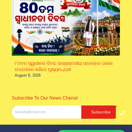
୮୦ତମ ସ୍ୱାଧୀନତା ଦିବସ: ରାଜ୍ୟସ୍ତରୀୟ ପରେଡ୍‌ରେ ପତାକା
ଉତ୍ତୋଳନ କରିବେ ମୁଖ୍ୟମନ୍ତ୍ରୀ
August 8, 2026
Subscribe To Our News Chenal
Subscribe