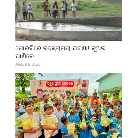
ମୋରବିରେ ରହସ୍ୟମୟ ଘଟଣା! କୂଅର
ପାଣିରେ…
August 8, 2026