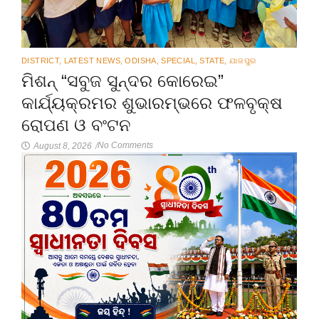
DISTRICT
,
LATEST NEWS
,
ODISHA
,
SPECIAL
,
STATE
,
ଯାଜପୁର
ମିଶନ୍ “ସବୁଜ ସୁନ୍ଦର କୋରେଇ”
କାର୍ଯ୍ୟକ୍ରମର ଶୁଭାରମ୍ଭରେ ଫଳବୃକ୍ଷ
ରୋପଣ ଓ ବଂଟନ
No Comments
August 8, 2026
/