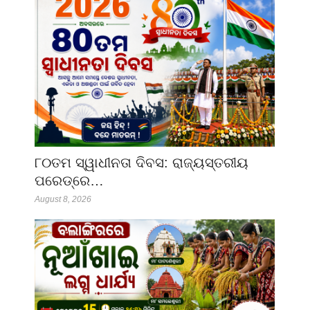
୮୦ତମ ସ୍ୱାଧୀନତା ଦିବସ: ରାଜ୍ୟସ୍ତରୀୟ
ପରେଡ୍‌ରେ…
August 8, 2026