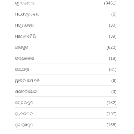
ଭୁବନେଶ୍ବର
(3461)
ମଧ୍ୟପ୍ରଦେଶ
(6)
ମୟୂରଭଞ୍ଜ
(30)
ମାଲକାନଗିରି
(39)
ଯାଜପୁର
(620)
ରାଉରକେଲା
(18)
ରାୟଗଡ଼ା
(61)
ୱାଲ୍ଡ କପ୍ ହକି
(6)
ଶ୍ରୀହରିକୋଟା
(3)
ସମ୍ବଲପୁର
(182)
ସୁନ୍ଦରଗଡ଼
(197)
ସୁବର୍ଣ୍ଣପୁର
(168)