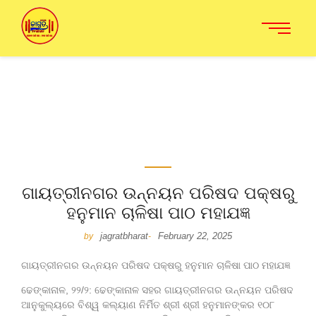
ଗାୟତ୍ରୀନଗର ଉନ୍ନୟନ ପରିଷଦ ପକ୍ଷରୁ
ହନୁମାନ ଚାଳିଷା ପାଠ ମହାଯଜ୍ଞ
jagratbharat
February 22, 2025
by
-
ଗାୟତ୍ରୀନଗର ଉନ୍ନୟନ ପରିଷଦ ପକ୍ଷରୁ ହନୁମାନ ଚାଳିଷା ପାଠ ମହାଯଜ୍ଞ
ଢେଙ୍କାନାଳ, ୨୨/୨: ଢେଙ୍କାନାଳ ସହର ଗାୟତ୍ରୀନଗର ଉନ୍ନୟନ ପରିଷଦ
ଆନୁକୁଲ୍ୟରେ ବିଶ୍ୱ କଲ୍ୟାଣ ନିର୍ମିତ ଶ୍ରୀ ଶ୍ରୀ ହନୁମାନଙ୍କର ୧୦୮