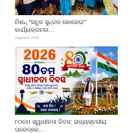
ମିଶନ୍ “ସବୁଜ ସୁନ୍ଦର କୋରେଇ”
କାର୍ଯ୍ୟକ୍ରମର…
August 8, 2026
୮୦ତମ ସ୍ୱାଧୀନତା ଦିବସ: ରାଜ୍ୟସ୍ତରୀୟ
ପରେଡ୍‌ରେ…