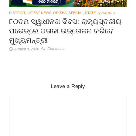
DISTRICT
,
LATEST NEWS
,
ODISHA
,
SPECIAL
,
STATE
,
ଭୁବନେଶ୍ବର
୮୦ତମ ସ୍ୱାଧୀନତା ଦିବସ: ରାଜ୍ୟସ୍ତରୀୟ
ପରେଡ୍‌ରେ ପତାକା ଉତ୍ତୋଳନ କରିବେ
ମୁଖ୍ୟମନ୍ତ୍ରୀ
No Comments
August 8, 2026
/
Leave a Reply