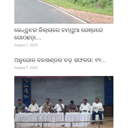
କେନ୍ଦୁଝର ଜିଲ୍ଲାରେ ଚମ୍ପୁଆ ରେଞ୍ଜରେ
ଗୋଠଛଡ଼ା…
August 7, 2026
ଅନୁଗୋଳ ବନଖଣ୍ଡର ବଡ଼ ସଫଳତା: ୧୨…
August 7, 2026