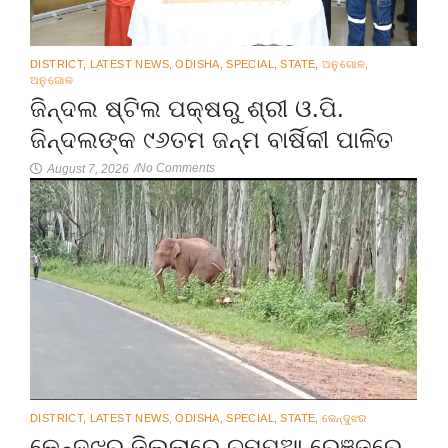
DISTRICT
,
LATEST NEWS
,
ODISHA
,
SPECIAL
,
STATE
,
ଅନୁଗୋଳ
,
ଅନୁଗୋଳ
ଜିନ୍ଦଲ ଷ୍ଟିଲ ପକ୍ଷରୁ ଶ୍ରୀ ଓ.ପି.
ଜିନ୍ଦଲଙ୍କ ୯୬ତମ ଜନ୍ମ ବାର୍ଷିକୀ ପାଳିତ
No Comments
August 7, 2026
/
DISTRICT
,
LATEST NEWS
,
ODISHA
,
SPECIAL
,
STATE
,
କେନ୍ଦୁଝର
କେନ୍ଦୁଝର ଜିଲ୍ଲାରେ ଚମ୍ପୁଆ ରେଞ୍ଜରେ