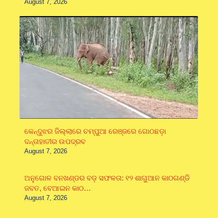
August 7, 2026
କେନ୍ଦୁଝର ଜିଲ୍ଲାରେ ଚମ୍ପୁଆ ରେଞ୍ଜରେ ଗୋଠଛଡ଼ା
ଦନ୍ତାହାତୀର ଉପଦ୍ରବ
August 7, 2026
ଅନୁଗୋଳ ବନଖଣ୍ଡର ବଡ଼ ସଫଳତା: ୧୨ ଶାଗୁଆନ କାଠଗଣ୍ଡି
ଜବତ, ବେଆଇନ କାଠ…
August 7, 2026