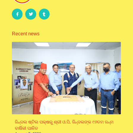
Recent news
ଜିନ୍ଦଲ ଷ୍ଟିଲ ପକ୍ଷରୁ ଶ୍ରୀ ଓ.ପି. ଜିନ୍ଦଲଙ୍କ ୯୬ତମ ଜନ୍ମ
ବାର୍ଷିକୀ ପାଳିତ