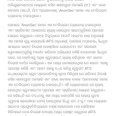
ଅଭିଯୁକ୍ତମାନଙ୍କ ମଧ୍ୟରେ ଜସିମ ଶାହନୱାଜ ଅନସାରି (୧୮) ଏବଂ ଜଣେ
ନାବାଳକ ଅଛନ୍ତି, ଯିଏ ‘ଆନୋନସେକ୍ -AnonSec’ ନାମକ ଏକ ଟେଲିଗ୍ରାମ
ଚ୍ୟାନେଲ୍ ଚଳାଉଥିଲେ।
ସେମାନେ ‘AnonSec’ ନାମକ ଏକ ଟେଲିଗ୍ରାମ ଚ୍ୟାନେଲ୍ ଚଳାଉଥିଲେ
ଏବଂ ସ୍କ୍ରିନସଟ୍ ଆକାରରେ ହ୍ୟାକ୍ ହୋଇଥିବା ସାଇଟ୍‌ଗୁଡ଼ିକର ପ୍ରମାଣ
ସେୟାର କରୁଥିଲେ। ତାଙ୍କ ବିରୁଦ୍ଧରେ ଆଇଟି ଆକ୍ଟର ଧାରା ଅନୁଯାୟୀ
ଏକ ମାମଲା ରୁଜୁ କରାଯାଇଛି।ATS ଅନୁଯାୟୀ, ସେମାନେ ଅପରେସନ୍ ସିନ୍ଦୂର
ସମୟରେ ଭାରତ ବିରୋଧୀ ଗୋଷ୍ଠୀରେ ଯୋଗଦେବା ଏବଂ ସରକାରୀ
ୱେବସାଇଟ୍‌ଗୁଡ଼ିକୁ ଟାର୍ଗେଟ କରିବାର ଅଭିଯୋଗ ରହିଛି।ଅପରେସନ ସିନ୍ଦୂର
ପରେ, ସେ କୋଡିଏରୁ ଅଧିକ ୱେବସାଇଟ୍ ହ୍ୟାକ୍ କରିଥିଲେ ଏବଂ ଭାରତ
ବିରୋଧୀ ବାର୍ତ୍ତା ଲେଖିଥିଲେ। ଏହା ମଧ୍ୟ ଲେଖାଯାଇଥିଲା ଯେ ଭାରତ ଏହାକୁ
ଆରମ୍ଭ କରିଛି ଏବଂ ଆମେ ଏହାକୁ ବନ୍ଦ କରିବୁ।ଗୁଜୁରାଟ ATS
ଇନ୍ସପେକ୍ଟର ଧ୍ରୁବ ପ୍ରଜାପତିଙ୍କୁ ସୂଚନା ମିଳିଥିଲା ଯେ ନାଦିଆଦ ନିବାସୀ
ଜସିମ ଶାହନୱାଜ ଅନସାରି ଏବଂ ଜଣେ ନାବାଳକ ବାଳକ ‘ଆନନସେକ୍’ ନାମକ
ଏକ ଟେଲିଗ୍ରାମ ଚ୍ୟାନେଲ୍ ଚଳାଉଛନ୍ତି। ଏହି ଚ୍ୟାନେଲରେ ସେ ହ୍ୟାକ୍
ହୋଇଥିବା ୱେବସାଇଟର ପ୍ରମାଣ ଏବଂ ସ୍କ୍ରିନସଟ୍ ସେୟାର କରୁଥିଲେ।
ସେ କହିଛନ୍ତି ଯେ ତଦନ୍ତରୁ ଏହା ମଧ୍ୟ ଜଣାପଡିଛି ଯେ ଉଭୟ ଯୁବକ
ଦ୍ୱାଦଶ ଶ୍ରେଣୀରେ ଫେଲ୍ ହୋଇଥିଲେ କିନ୍ତୁ ଗତ ୬ ରୁ ୮ ମାସ ମଧ୍ୟରେ
ସାଇବର ପ୍ରଯୁକ୍ତିବିଦ୍ୟାରେ ଦକ୍ଷ ହୋଇଗଲେ। ସେ ସୋସିଆଲ
ମିଡିଆରେ ଦେଶ ବିରୋଧୀ ମେସେଜ୍ ମଧ୍ୟ ପୋଷ୍ଟ କରୁଥିଲେ।ATS