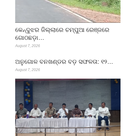
କେନ୍ଦୁଝର ଜିଲ୍ଲାରେ ଚମ୍ପୁଆ ରେଞ୍ଜରେ
ଗୋଠଛଡ଼ା…
August 7, 2026
ଅନୁଗୋଳ ବନଖଣ୍ଡର ବଡ଼ ସଫଳତା: ୧୨…
August 7, 2026