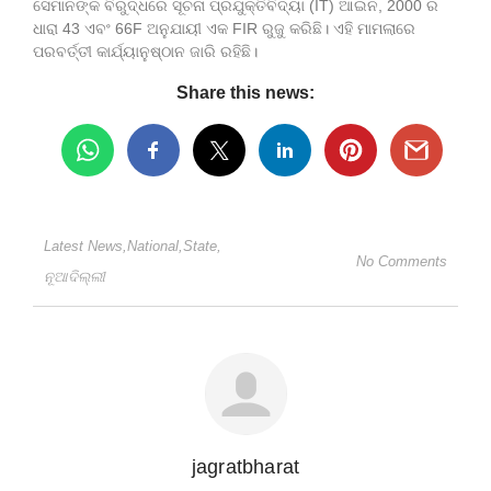
ସେମାନଙ୍କ ବିରୁଦ୍ଧରେ ସୂଚନା ପ୍ରଯୁକ୍ତିବିଦ୍ୟା (IT) ଆଇନ, 2000 ର
ଧାରା 43 ଏବଂ 66F ଅନୁଯାୟୀ ଏକ FIR ରୁଜୁ କରିଛି। ଏହି ମାମଲାରେ
ପରବର୍ତ୍ତୀ କାର୍ଯ୍ୟାନୁଷ୍ଠାନ ଜାରି ରହିଛି।
Share this news:
Latest News
,
National
,
State
,
No Comments
ନୂଆଦିଲ୍ଲୀ
jagratbharat