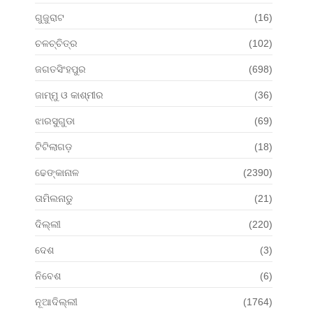
ଗୁଜୁରାଟ
(16)
ଚଳଚ୍ଚିତ୍ର
(102)
ଜଗତସିଂହପୁର
(698)
ଜାମ୍ମୁ ଓ କାଶ୍ମୀର
(36)
ଝାରସୁଗୁଡା
(69)
ଟିଟିଲାଗଡ଼
(18)
ଢେଙ୍କାନାଳ
(2390)
ତାମିଲନାଡୁ
(21)
ଦିଲ୍ଲୀ
(220)
ଦେଶ
(3)
ନିବେଶ
(6)
ନୂଆଦିଲ୍ଲୀ
(1764)