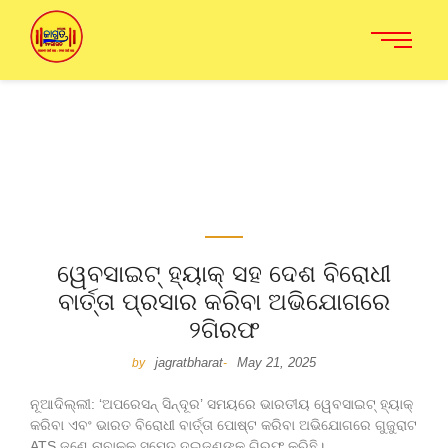
ୱେବସାଇଟ୍ ହ୍ୟାକ୍ ସହ ଦେଶ ବିରୋଧୀ
ବାର୍ତ୍ତା ପ୍ରସାର କରିବା ଅଭିଯୋଗରେ
୨ଗିରଫ
jagratbharat
May 21, 2025
by
-
ନୂଆଦିଲ୍ଲୀ: ‘ଅପରେସନ୍ ସିନ୍ଦୂର’ ସମୟରେ ଭାରତୀୟ ୱେବସାଇଟ୍ ହ୍ୟାକ୍
କରିବା ଏବଂ ଭାରତ ବିରୋଧୀ ବାର୍ତ୍ତା ପୋଷ୍ଟ କରିବା ଅଭିଯୋଗରେ ଗୁଜୁରାଟ
ATS ଜଣେ ନାବାଳକ ସମେତ ଦୁଇଜଣଙ୍କୁ ଗିରଫ କରିଛି।