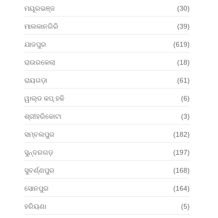
ମୟୂରଭଞ୍ଜ
(30)
ମାଲକାନଗିରି
(39)
ଯାଜପୁର
(619)
ରାଉରକେଲା
(18)
ରାୟଗଡ଼ା
(61)
ୱାଲ୍ଡ କପ୍ ହକି
(6)
ଶ୍ରୀହରିକୋଟା
(3)
ସମ୍ବଲପୁର
(182)
ସୁନ୍ଦରଗଡ଼
(197)
ସୁବର୍ଣ୍ଣପୁର
(168)
ସୋନପୁର
(164)
ହରିୟଣା
(5)