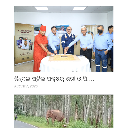
ଜିନ୍ଦଲ ଷ୍ଟିଲ ପକ୍ଷରୁ ଶ୍ରୀ ଓ.ପି.…
August 7, 2026