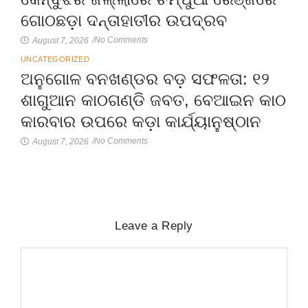
ଗୋଠଛଡ଼ା ଦନ୍ତାହାତୀର ଉପଦ୍ରବ
No Comments
August 7, 2026
/
UNCATEGORIZED
ଅନୁଗୋଳ ବନଖଣ୍ଡର ବଡ଼ ସଫଳତା: ୧୨
ଶାଗୁଆନ କାଠଗଣ୍ଡି ଜବତ, ବେଆଇନ କାଠ
କାରବାର ଉପରେ କଡ଼ା କାର୍ଯ୍ୟାନୁଷ୍ଠାନ
No Comments
August 7, 2026
/
Leave a Reply