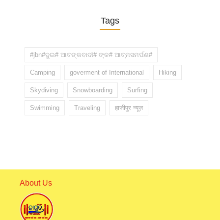
Tags
#jbn#ଦୁଇ# ଆତଙ୍କବାଦୀ# ଙ୍କ# ଆତ୍ମସମର୍ପଣ#
Camping
goverment of International
Hiking
Skydiving
Snowboarding
Surfing
Swimming
Traveling
हाजीपुर न्यूज़
About Us