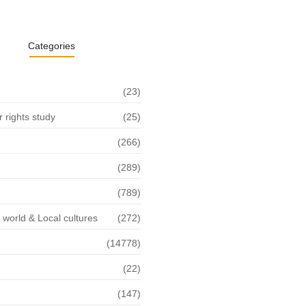
Categories
(23)
rights study
(25)
(266)
(289)
(789)
f world & Local cultures
(272)
(14778)
(22)
n
(147)