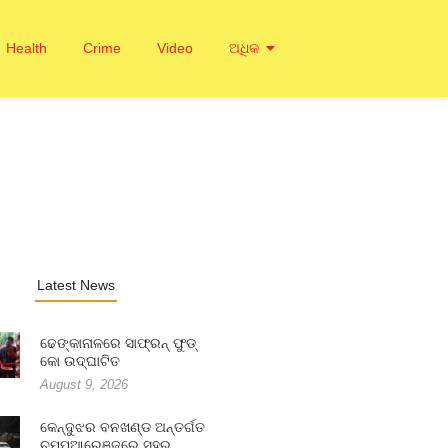
Health
Crime
Video
ଅଧିକ
Latest News
ଢେଙ୍କାନାଳରେ ସାଫ୍ରନ୍ ଫୁଡ୍
କୋ ଉଦ୍ଘାଟିତ
August 9, 2026
କେନ୍ଦୁଝର ବନଖଣ୍ଡ ଅନ୍ତର୍ଗତ
ଚମ୍ପୁଆରେଞ୍ଜରେ ସହର…