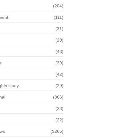
(204)
ment
(111)
(31)
(29)
(43)
s
(39)
(42)
hts study
(29)
nal
(866)
(23)
(22)
ews
(9266)