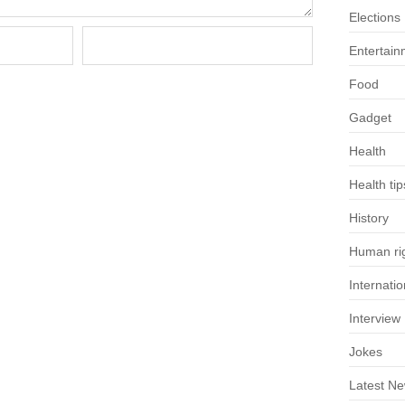
Elections
Entertain
Food
Gadget
Health
Health tip
History
Human rig
Internatio
Interview
Jokes
Latest N