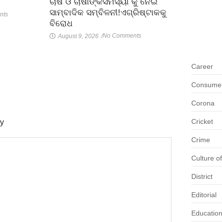
ଚାଷ ଓ ଚାଷୀଙ୍କସମସ୍ୟା କୁ ନେଇ
ସାମ୍ବାଦିକ ସମ୍ବିଳନୀ!ଏଗ୍ରିଷ୍ଟାକକୁ
nts
ବିରୋଧ
No Comments
August 9, 2026
/
Career
Consumer 
Corona
Cricket
ly
Crime
Culture o
District
Editorial
Educatio