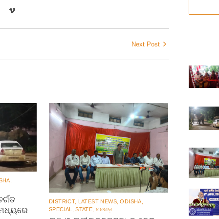
Next Post
SHA
,
ର୍ଗତ
DISTRICT
,
LATEST NEWS
,
ODISHA
,
 ମଧ୍ୟରେ
SPECIAL
,
STATE
,
ବରଗଡ଼