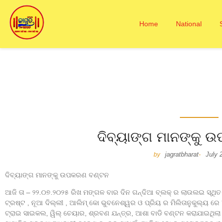
Home
National
ଦିବ୍ୟାଙ୍ଗ ମାନଙ୍କୁ
jagratbharat
July 
by
-
ଦିବ୍ୟାଙ୍ଗ ମାନଙ୍କୁ ଉପକରଣ ବଣ୍ଟନ
ଆଜି ତା – ୨୨.୦୭.୨୦୨୫ ରିଖ ମଙ୍ଗଳ ବାର ଦିନ ଗନ୍ଦିଆ ବ୍ଲକ୍ ର ଲାଉଲଇ ସ୍ଥି
ଟ୍ରଷ୍ଟ , ନୂଆ ଦିଲ୍ଲୀ , ଆଲିମ୍ କୋ ଭୁବନେଶ୍ୱର ଓ ପ୍ରିୟ ର ମିଲିତାନୁକୁଲ୍ୟ ର
ଟ୍ରାଇ ସାଇକଲ, ୱିଲ୍ ଚେୟାର, ଶ୍ରବଣ ଯନ୍ତ୍ର, ଆଶା ବାଡି ବଣ୍ଟନ କରାଯାଇଥିଲା। 