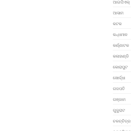
ଆଇପିଏଲ୍
ଆସାମ
କଟକ
କନ୍ଧମାଳ
କର୍ଣ୍ଣାଟକ
କଳାହାଣ୍ଡି
କୋରାପୁଟ
ଖୋର୍ଦ୍ଧା
ଗଜପତି
ଗଞ୍ଜାମ
ଗୁଜୁରାଟ
ଚଳଚ୍ଚିତ୍ର