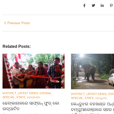
Previous Posts
Related Posts:
DISTRICT
,
LATEST NEWS
,
ODISHA
,
DISTRICT
,
LATEST NEWS
,
ODI
SPECIAL
,
STATE
,
ଢେଙ୍କାନାଳ
SPECIAL
,
STATE
,
କେନ୍ଦୁଝର
ଢେଙ୍କାନାଳରେ ସାଫ୍ରନ୍ ଫୁଡ୍ କୋ
କେନ୍ଦୁଝର ବନଖଣ୍ଡ ଅନ୍ତ
ଉଦ୍ଘାଟିତ
ଚମ୍ପୁଆରେଞ୍ଜରେ ସହର