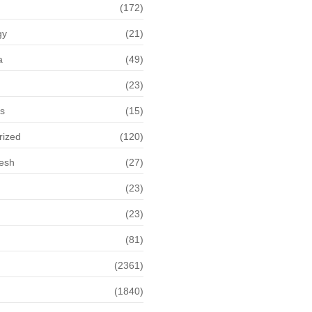
(172)
gy
(21)
a
(49)
(23)
ps
(15)
rized
(120)
desh
(27)
(23)
(23)
(81)
(2361)
(1840)