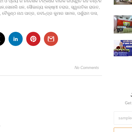
ଝା ଓ ପ୍ରିୟ ର ନିର୍ଦେଶକ ଟଙ୍କଧର ବାରିକ ଉପସ୍ଥିତ ରହି ବଣ୍ଟନ
ଣା ଧଳ,ସୋନାଲି ଧଳ, ସୌଭାଗ୍ୟ ଲକ୍ଷ୍ମୀ ତରାଇ, ସ୍ୱାଗତିକା ରାଉତ,
 ବୈକୁଣ୍ଠ ନାଥ ପାତ୍ର, ରବୀନ୍ଦ୍ର କୁମାର ସାମଲ, ପର୍ଶୁରାମ ଦାସ,
No Comments
Get
r