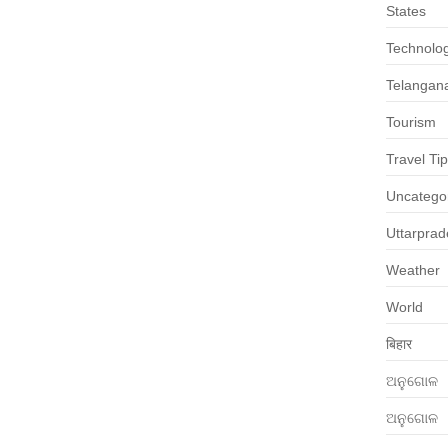
States
Technolo
Telangan
Tourism
Travel Ti
Uncatego
Uttarpra
Weather
World
बिहार
ଅନୁଗୋଳ
ଅନୁଗୋଳ