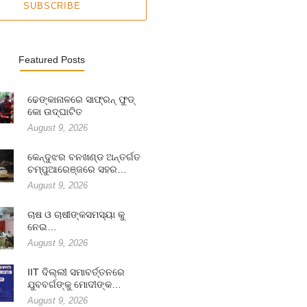
SUBSCRIBE
Featured Posts
ଢେଙ୍କାନାଳରେ ସାଫ୍ରନ୍ ଫୁଡ୍
କୋ ଉଦ୍ଘାଟିତ
August 9, 2026
କେନ୍ଦୁଝର ବନଖଣ୍ଡ ଅନ୍ତର୍ଗତ
ଚମ୍ପୁଆରେଞ୍ଜରେ ସହର…
August 9, 2026
ଚାଷ ଓ ଚାଷୀଙ୍କସମସ୍ୟା କୁ
ନେଇ…
August 9, 2026
IIT ଦିଲ୍ଲୀ ସମାବର୍ତ୍ତନରେ
ଯୁବବର୍ଗଙ୍କୁ ମୋଦୀଙ୍କ…
August 9, 2026