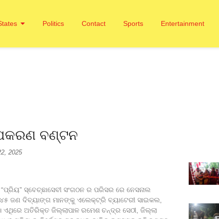
States
Politics
Contact
Sports
Entertainment
 ଉପକରଣ ବଣ୍ଟନ
22, 2025
ତ “ପ୍ରିୟ” ସ୍ବେଚ୍ଛାସେବୀ ସଂଗଠନ ର ପରିସର ରେ ନେସନାଲ
େ ୪୫ ଜଣ ଦିବ୍ୟାଙ୍ଗ ମାନଙ୍କୁ ଏଲେକ୍ଟ୍ରି ବ୍ୟାଟେରୀ ସାଇକଲ,
ଏଥିରେ ଅତିରିକ୍ତ ଜିଲ୍ଲାପାଳ ରମେଶ ଚନ୍ଦ୍ର ସେଠୀ, ଜିଲ୍ଲା