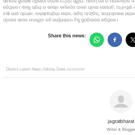
ସାମାଜିକ ସୁରକ୍ଷା ଅଧିକାରୀ ନରେଶ ଚନ୍ଦ୍ର ସ୍ୱାଇଁ, ଆଲିମ୍ କୋ ର ମନୋରଞ୍ଜନ ଓ
କରିଥିଲେ। ଏହାକୁ ପ୍ରିୟ ର ସମସ୍ତ କର୍ମକର୍ତ୍ତା ଇଲନ ପ୍ରଭା ସେନାପତି, ଅନ୍ନପୂର୍
ବର୍ଷା ରାଣୀ ପ୍ରଧାନ, ଲକ୍ଷ୍ମୀପ୍ରିୟା ନାୟକ, ସାହିଲ୍ ଆଫ୍ରିଡ୍, ସତ୍ୟପ୍ରକାଶ ନାୟକ,
ପ୍ରକାଶ ସାମଲ ଉପସ୍ଥିତ ରହି କାର୍ଯ୍ୟକ୍ରମ ଟିକୁ ସୁପରିଚାଳନା କରିଥିଲେ।
Share this news:
District
,
Latest News
,
Odisha
,
State
,
ଢେଙ୍କାନାଳ
jagratbharat
Writer & Blogge