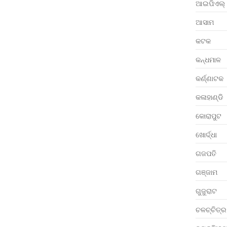
ଆଇପିଏଲ୍
ଆସାମ
କଟକ
କନ୍ଧମାଳ
କର୍ଣ୍ଣାଟକ
କଳାହାଣ୍ଡି
କୋରାପୁଟ
ଖୋର୍ଦ୍ଧା
ଗଜପତି
ଗଞ୍ଜାମ
ଗୁଜୁରାଟ
ଚଳଚ୍ଚିତ୍ର