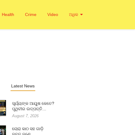
Health
Crime
Video
ଅଧିକ
Latest News
ସୂର୍ଯ୍ୟଙ୍କ ଆୟୁଷ କେତେ?
ପୃଥିବୀର ଉତ୍ପତ୍ତି…
August 7, 2026
ଚୋରା କାଠ ସହ ଗାଡ଼ି
ଜବତ,ଜଣେ…