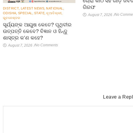
ଚୋରା କାଠ ସହ ଗାଡ଼ି ଜବ
ଗିରଫ
DISTRICT
,
LATEST NEWS
,
NATIONAL
,
ODISHA
,
SPECIAL
,
STATE
,
ନୂଆଦିଲ୍ଲୀ
,
No Comme
August 7, 2026
/
ଭୁବନେଶ୍ବର
ସୂର୍ଯ୍ୟଙ୍କ ଆୟୁଷ କେତେ? ପୃଥିବୀର
ଉତ୍ପତ୍ତି କେବେ? ବିଜ୍ଞାନ ଓ ହିନ୍ଦୁ
ଶାସ୍ତ୍ର କ’ଣ କହେ?
No Comments
August 7, 2026
/
Leave a Rep