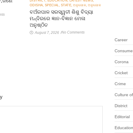
ତ,ଜଣେ
DISTRICT
,
EDUCATION
,
LATEST NEWS
,
ODISHA
,
SPECIAL
,
STATE
,
ଅନୁଗୋଳ
,
ଅନୁଗୋଳ
ବଅଁରପାଳ ସରସ୍ୱତୀ ଶିଶୁ ବିଦ୍ୟା
nts
ମନ୍ଦିରରେ ଜ୍ଞାନ-ବିଜ୍ଞାନ ମେଳା
ଅନୁଷ୍ଠିତ
No Comments
August 7, 2026
/
Career
Consumer 
Corona
Cricket
Crime
Culture o
ly
District
Editorial
Educatio