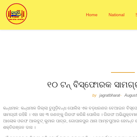
Home
National
୧୦ ଟନ୍‌ ବିସ୍ଫୋରକ ସାମଗ
jagratbharat
August
by
-
କନ୍ଧମାଳ: କନ୍ଧମାଳ ଜିଲ୍ଲା ତୁମୁଡ଼ିବନ୍ଧ ପୋଲିସ ଏକ ବଡ଼ଧରଣର ବେଆଇନ ବିସ୍ଫେ
ସାମଗ୍ରୀ ରହିଛି । ଏହା ସହ ୩ ଜଣଙ୍କୁ ଗିରଫ କରିଛି ପୋଲିସ । ଗିରଫ ଅଭିଯୁକ୍ତମାନ
ଆଲୋକ ଓରଫ ଆଲବୁଟ୍‌ କୁମାର ପାତ୍ର, ଗୋପାଳପୁର ଥାନା ଆମ୍ବପୁଆର ହେମନ୍ତ ସ
ଶକ୍ତିରଞ୍ଜନ ଦାସ ।