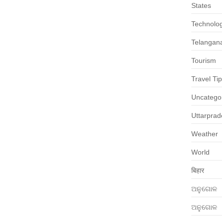
States
Technolo
Telangan
Tourism
Travel Ti
Uncatego
Uttarpra
Weather
World
बिहार
ଅନୁଗୋଳ
ଅନୁଗୋଳ