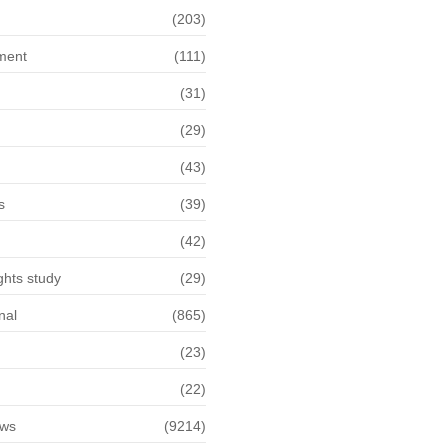
(203)
ment
(111)
(31)
(29)
(43)
s
(39)
(42)
hts study
(29)
nal
(865)
(23)
(22)
ews
(9214)