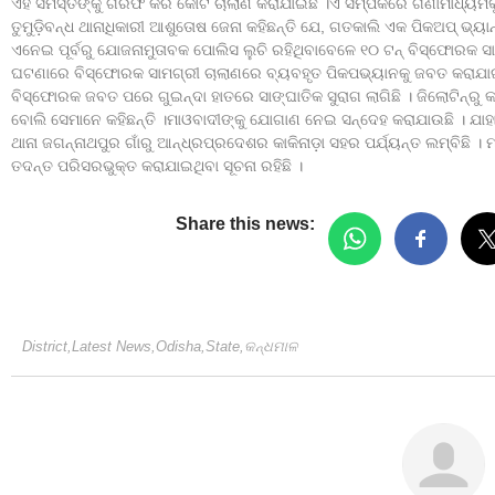
ଏହି ସମସ୍ତଙ୍କୁ ଗିରଫ କରି କୋର୍ଟ ଚାଲାଣ କରାଯାଇଛି ।ଏ ସମ୍ପର୍କରେ ଗଣାମାଧ୍ୟମକ
ତୁମୁଡ଼ିବନ୍ଧ ଥାନାଧିକାରୀ ଆଶୁତୋଷ ଜେନା କହିଛନ୍ତି ଯେ, ଗତକାଲି ଏକ ପିକଅପ୍‌ ଭ୍
ଏନେଇ ପୂର୍ବରୁ ଯୋଜନାମୁତାବକ ପୋଲିସ ଲୁଚି ରହିଥିବାବେଳେ ୧୦ ଟନ୍ ବିସ୍ଫୋରକ ସ
ଘଟଣାରେ ବିସ୍ଫୋରକ ସାମଗ୍ରୀ ଚାଲାଣରେ ବ୍ୟବହୃତ ପିକପଭ୍ୟାନକୁ ଜବତ କରାଯାଇଛି ।
ବିସ୍ଫୋରକ ଜବତ ପରେ ଗୁଇନ୍ଦା ହାତରେ ସାଙ୍ଘାତିକ ସୁରାଗ ଲାଗିଛି । ଜିଲୋଟିନ୍‌ରୁ କ
ବୋଲି ସେମାନେ କହିଛନ୍ତି ।ମାଓବାଦୀଙ୍କୁ ଯୋଗାଣ ନେଇ ସନ୍ଦେହ କରାଯାଉଛି । ଯା
ଥାନା ଜଗନ୍ନାଥପୁର ଗାଁରୁ ଆନ୍ଧ୍ରପ୍ରଦେଶର କାକିନାଡ଼ା ସହର ପର୍ଯ୍ୟନ୍ତ ଲମ୍ବିଛି ।
ତଦନ୍ତ ପରିସରଭୁକ୍ତ କରାଯାଇଥିବା ସୂଚନା ରହିଛି ।
Share this news:
District
,
Latest News
,
Odisha
,
State
,
କନ୍ଧମାଳ