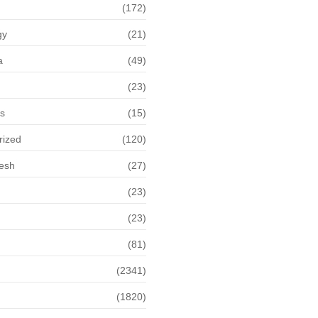
(172)
gy
(21)
a
(49)
(23)
ps
(15)
rized
(120)
desh
(27)
(23)
(23)
(81)
(2341)
(1820)