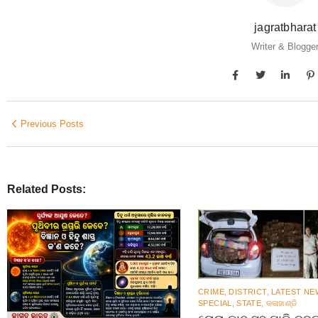
jagratbharat
Writer & Blogge
Previous Posts
Related Posts:
CRIME
,
DISTRICT
,
LATEST NE
SPECIAL
,
STATE
,
କଳାହାଣ୍ଡି