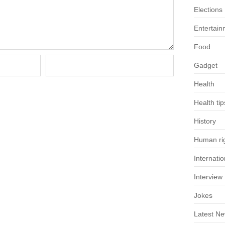
Elections
Entertain
Food
Gadget
Health
Health tip
History
Human rig
Internatio
Interview
Jokes
Latest N