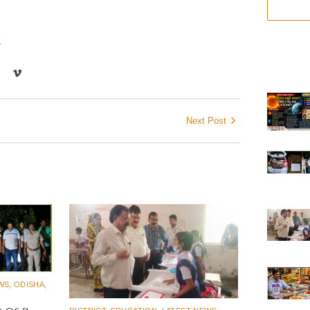
r
Next Post
WS
,
ODISHA
,