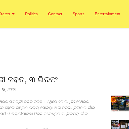
States
Politics
Contact
Sports
Entertainment
୍ରୀ ଜବତ, ୩ ଗିରଫ
 18, 2025
ାରକ ସାମଗ୍ରୀ ଜବତ କରିଛି । ଏଥିରେ ୧୦ ଟନ୍‌ ବିସ୍ଫୋରକ
େ ହେଲେ ଗଞ୍ଜାମ ଜିଲ୍ଲା ସୋରଡ଼ା ଥାନା ତଳଦାନ୍ତଲିଙ୍ଗି ଗାଁର
େଠୀ ଓ ଭବାନୀପାଟଣା ନିକଟ ଜଳେଶ୍ବର ମନ୍ଦିରପଡ଼ା ଗାଁର