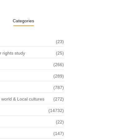
Categories
(23)
rights study
(25)
(266)
(289)
(787)
f world & Local cultures
(272)
(14732)
(22)
n
(147)