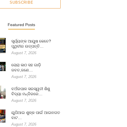
SUBSCRIBE
Featured Posts
ସୂର୍ଯ୍ୟଙ୍କ ଆୟୁଷ କେତେ?
ପୃଥିବୀର ଉତ୍ପତ୍ତି…
August 7, 2026
ଚୋରା କାଠ ସହ ଗାଡ଼ି
ଜବତ,ଜଣେ…
August 7, 2026
ବଅଁରପାଳ ସରସ୍ୱତୀ ଶିଶୁ
ବିଦ୍ୟା ମନ୍ଦିରରେ…
August 7, 2026
ୟୁପିଆଇ ଶୁଳ୍କ ପାଇଁ ଆଇନଗତ
ବାଟ…
August 7, 2026