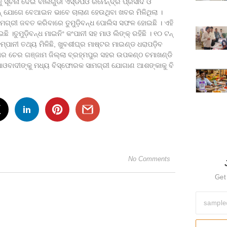
ୁ ସୂଚନା ଦେଇ ବାଲିଗୁଡା ଏସ୍‌ଡିପିଓ ରମେନ୍ଦ୍ର ପ୍ରସାଦ ଓ
ୟାନ୍ ଯୋଗେ ବେଆଇନ ଭାବେ ଚାଲାଣ ହେଉଥିବା ଖବର ମିଳିଥିଲା ।
ାମଗ୍ରୀ ଜବତ କରିବାରେ ତୁମୁଡ଼ିବନ୍ଧ ପୋଲିସ ସଫଳ ହୋଇଛି । ଏହି
ତୁମୁଡ଼ିବନ୍ଧ ମାଇନିଂ କଂପାନୀ ସହ ମାଓ ଲିଙ୍କ୍ ରହିଛି । ୧୦ ଟନ୍
ମ୍ପାନୀ ତଥ୍ୟ ମିଳିଛି, ଖୁବଶୀଘ୍ର ମାଷ୍ଟର ମାଇଣ୍ଡ ଧରାପଡ଼ିବ
ହାର ଚେର ଗଞ୍ଜାମ ଜିଲ୍ଲା ବ୍ରହ୍ମପୁର ସହର ଉପକଣ୍ଠ ଚମାଖଣ୍ଡି
 ମାଓବାଦୀଙ୍କୁ ମଧ୍ୟ ବିସ୍ଫୋରକ ସାମଗ୍ରୀ ଯୋଗାଣ ଆଶଙ୍କାକୁ ବି
No Comments
Get