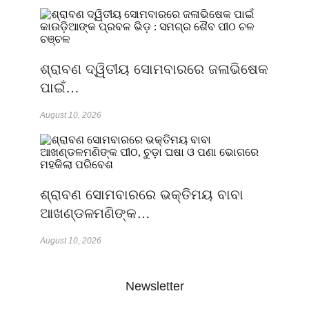
ଶ୍ରାବଣ ଦ୍ୱିତୀୟ ସୋମବାରରେ ଜଳାଭିଷେକ
ପାଇଁ…
August 10, 2026
ଶ୍ରାବଣ ସୋମବାରରେ ଭକ୍ତିମୟ ବାବା
ଆଖଣ୍ଡଳମଣିଙ୍କ…
August 10, 2026
Newsletter