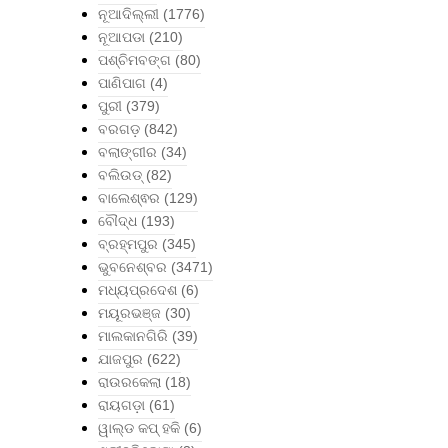
ନୂଆଦିଲ୍ଲୀ
(1776)
ନୂଆପଡା
(210)
ପଶ୍ଚିମବଙ୍ଗ
(80)
ପାଣିପାଗ
(4)
ପୁରୀ
(379)
ବରଗଡ଼
(842)
ବଲାଙ୍ଗୀର
(34)
ବଲିଉଡ୍
(82)
ବାଲେଶ୍ଵର
(129)
ବୌଦ୍ଧ
(193)
ବ୍ରହ୍ମପୁର
(345)
ଭୁବନେଶ୍ବର
(3471)
ମଧ୍ୟପ୍ରଦେଶ
(6)
ମୟୂରଭଞ୍ଜ
(30)
ମାଲକାନଗିରି
(39)
ଯାଜପୁର
(622)
ରାଉରକେଲା
(18)
ରାୟଗଡ଼ା
(61)
ୱାଲ୍ଡ କପ୍ ହକି
(6)