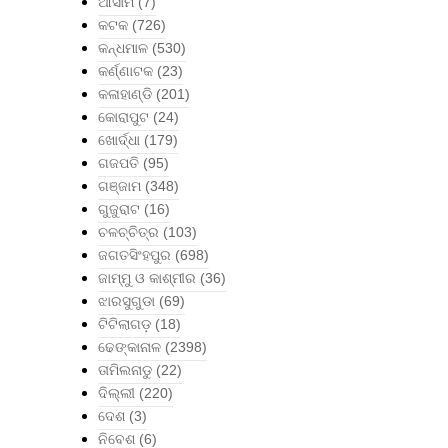
ଆସାମ
(7)
କଟକ
(726)
କନ୍ଧମାଳ
(530)
କର୍ଣ୍ଣାଟକ
(23)
କଳାହାଣ୍ଡି
(201)
କୋରାପୁଟ
(24)
ଖୋର୍ଦ୍ଧା
(179)
ଗଜପତି
(95)
ଗଞ୍ଜାମ
(348)
ଗୁଜୁରାଟ
(16)
ଚଳଚ୍ଚିତ୍ର
(103)
ଜଗତସିଂହପୁର
(698)
ଜାମ୍ମୁ ଓ କାଶ୍ମୀର
(36)
ଝାରସୁଗୁଡା
(69)
ଟିଟିଲାଗଡ଼
(18)
ଢେଙ୍କାନାଳ
(2398)
ତାମିଲନାଡୁ
(22)
ଦିଲ୍ଲୀ
(220)
ଦେଶ
(3)
ନିବେଶ
(6)