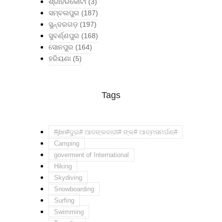
ଶ୍ରୀହରିକୋଟା
(3)
ସମ୍ବଲପୁର
(187)
ସୁନ୍ଦରଗଡ଼
(197)
ସୁବର୍ଣ୍ଣପୁର
(168)
ସୋନପୁର
(164)
ହରିୟଣା
(5)
Tags
#jbn#ଦୁଇ# ଆତଙ୍କବାଦୀ# ଙ୍କ# ଆତ୍ମସମର୍ପଣ#
Camping
goverment of International
Hiking
Skydiving
Snowboarding
Surfing
Swimming