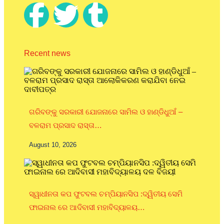
Recent news
ଗରିବଙ୍କୁ ସରକାରୀ ଯୋଜନାରେ ସାମିଲ ଓ ହାଣ୍ଡିଧୁଆଁ –
ବଳରାମ ପ୍ରସାଦ ରାସ୍ତା…
August 10, 2026
ସ୍ୱାଧୀନତା କପ ଫୁଟବଲ ଚମ୍ପିୟାନସିପ :ଦ୍ୱିତୀୟ ସେମି
ଫାଇନାଲ ରେ ଆଦିବାସୀ ମହାବିଦ୍ୟାଳୟ…