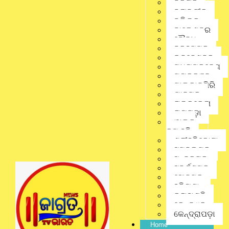
ବରଗଡ଼
ବଲାଙ୍ଗୀର
ବଲିଉଡ୍
Linkedin
ବାଲେଶ୍ଵର
ବୌଦ୍ଧ
ବ୍ରହ୍ମପୁର
Pinterest
ଭୁବନେଶ୍ବର
ମଧ୍ୟପ୍ରଦେଶ
ମୟୂରଭଞ୍ଜ
ମାଲକାନଗିରି
Gmail
ଯାଜପୁର
ରାଉରକେଲା
ରାୟଗଡ଼ା
ୱାଲ୍ଡ
କପ୍ ହକି
ଶ୍ରୀହରିକୋଟା
Crime
,
District
,
ସମ୍ବଲପୁର
Latest News
,
Odisha
,
No Comments
ସୁନ୍ଦରଗଡ଼
ସୁବର୍ଣ୍ଣପୁର
State
,
ଭୁବନେଶ୍ବର
ସୋନପୁର
ହରିୟଣା
କଳାହାଣ୍ଡି
କେନ୍ଦୁଝର
କେନ୍ଦ୍ରାପଡ଼ା
Home