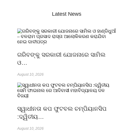
Latest News
ଗରିବଙ୍କୁ ସରକାରୀ ଯୋଜନାରେ ସାମିଲ
ଓ…
August 10, 2026
ସ୍ୱାଧୀନତା କପ ଫୁଟବଲ ଚମ୍ପିୟାନସିପ
:ଦ୍ୱିତୀୟ…
August 10, 2026