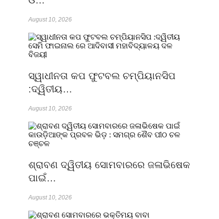
ଓ…
August 10, 2026
ସ୍ୱାଧୀନତା କପ ଫୁଟବଲ ଚମ୍ପିୟାନସିପ
:ଦ୍ୱିତୀୟ…
August 10, 2026
ଶ୍ରାବଣ ଦ୍ୱିତୀୟ ସୋମବାରରେ ଜଳାଭିଷେକ
ପାଇଁ…
August 10, 2026