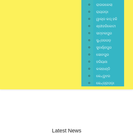
ରାଉରକେଲା
ରାୟଗଡ଼ା
ୱାଲ୍ଡ କପ୍ ହକି
ଶ୍ରୀହରିକୋଟା
ସମ୍ବଲପୁର
ସୁନ୍ଦରଗଡ଼
ସୁବର୍ଣ୍ଣପୁର
ସୋନପୁର
ହରିୟଣା
କଳାହାଣ୍ଡି
କେନ୍ଦୁଝର
କେନ୍ଦ୍ରାପଡ଼ା
Latest News