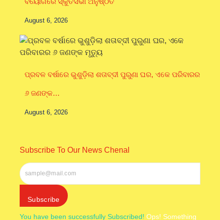
ବିୟୋଗରେ ସ୍କୁତିସଭା ଅନୁଷ୍ଠିତ
August 6, 2026
ପ୍ରବଳ ବର୍ଷାରେ ଭୁଶୁଡ଼ିଲା ଶତାବ୍ଦୀ ପୁରୁଣା ଘର, ଏକେ ପରିବାରର
୬ ଜଣଙ୍କ…
August 6, 2026
Subscribe To Our News Chenal
Subscribe
You have been successfully Subscribed!
Ops! Something