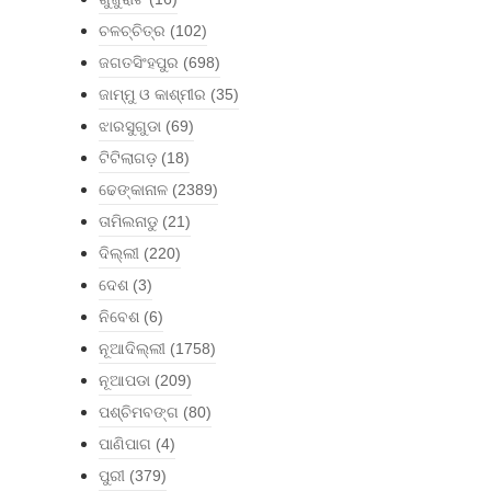
ଚଳଚ୍ଚିତ୍ର
(102)
ଜଗତସିଂହପୁର
(698)
ଜାମ୍ମୁ ଓ କାଶ୍ମୀର
(35)
ଝାରସୁଗୁଡା
(69)
ଟିଟିଲାଗଡ଼
(18)
ଢେଙ୍କାନାଳ
(2389)
ତାମିଲନାଡୁ
(21)
ଦିଲ୍ଲୀ
(220)
ଦେଶ
(3)
ନିବେଶ
(6)
ନୂଆଦିଲ୍ଲୀ
(1758)
ନୂଆପଡା
(209)
ପଶ୍ଚିମବଙ୍ଗ
(80)
ପାଣିପାଗ
(4)
ପୁରୀ
(379)