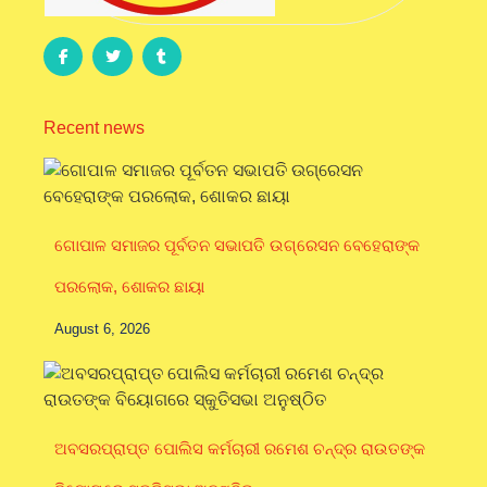
Recent news
ଗୋପାଳ ସମାଜର ପୂର୍ବତନ ସଭାପତି ଉଗ୍ରେସନ ବେହେରାଙ୍କ
ପରଲୋକ, ଶୋକର ଛାୟା
August 6, 2026
ଅବସରପ୍ରାପ୍ତ ପୋଲିସ କର୍ମଚାରୀ ରମେଶ ଚନ୍ଦ୍ର ରାଉତଙ୍କ