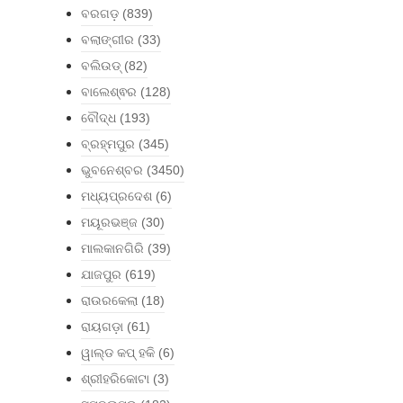
ବରଗଡ଼
(839)
ବଲାଙ୍ଗୀର
(33)
ବଲିଉଡ୍
(82)
ବାଲେଶ୍ଵର
(128)
ବୌଦ୍ଧ
(193)
ବ୍ରହ୍ମପୁର
(345)
ଭୁବନେଶ୍ବର
(3450)
ମଧ୍ୟପ୍ରଦେଶ
(6)
ମୟୂରଭଞ୍ଜ
(30)
ମାଲକାନଗିରି
(39)
ଯାଜପୁର
(619)
ରାଉରକେଲା
(18)
ରାୟଗଡ଼ା
(61)
ୱାଲ୍ଡ କପ୍ ହକି
(6)
ଶ୍ରୀହରିକୋଟା
(3)