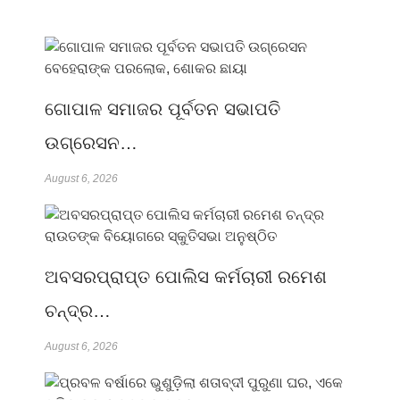
ଗୋପାଳ ସମାଜର ପୂର୍ବତନ ସଭାପତି
ଉଗ୍ରେସନ…
August 6, 2026
ଅବସରପ୍ରାପ୍ତ ପୋଲିସ କର୍ମଚାରୀ ରମେଶ
ଚନ୍ଦ୍ର…
August 6, 2026