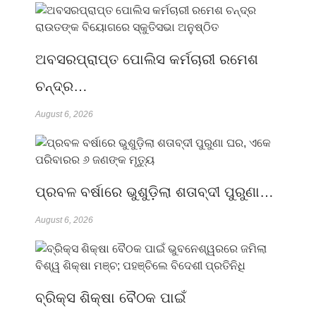
ଅବସରପ୍ରାପ୍ତ ପୋଲିସ କର୍ମଚାରୀ ରମେଶ
ଚନ୍ଦ୍ର…
August 6, 2026
ପ୍ରବଳ ବର୍ଷାରେ ଭୁଶୁଡ଼ିଲା ଶତାବ୍ଦୀ ପୁରୁଣା…
August 6, 2026
ବ୍ରିକ୍ସ ଶିକ୍ଷା ବୈଠକ ପାଇଁ