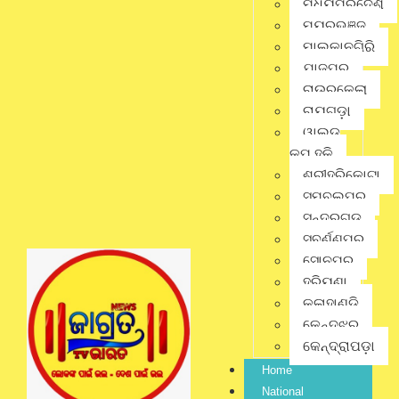
ମଧ୍ୟପ୍ରଦେଶ
ମୟୂରଭଞ୍ଜ
Pinterest
ମାଲକାନଗିରି
ଯାଜପୁର
ରାଉରକେଲା
Gmail
ରାୟଗଡ଼ା
ୱାଲ୍ଡ
କପ୍ ହକି
District
,
Latest News
,
ଶ୍ରୀହରିକୋଟା
No Comments
Odisha
,
ମୟୂରଭଞ୍ଜ
ସମ୍ବଲପୁର
ସୁନ୍ଦରଗଡ଼
ସୁବର୍ଣ୍ଣପୁର
ସୋନପୁର
ହରିୟଣା
କଳାହାଣ୍ଡି
କେନ୍ଦୁଝର
jagratbharat
କେନ୍ଦ୍ରାପଡ଼ା
Home
Writer & Blogger
National