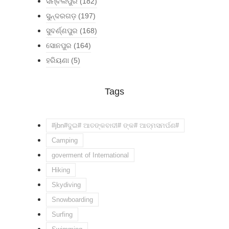
ସମ୍ବଲପୁର
(182)
ସୁନ୍ଦରଗଡ଼
(197)
ସୁବର୍ଣ୍ଣପୁର
(168)
ସୋନପୁର
(164)
ହରିୟଣା
(5)
Tags
#jbn#ଦୁଇ# ଆତଙ୍କବାଦୀ# ଙ୍କ# ଆତ୍ମସମର୍ପଣ#
Camping
goverment of International
Hiking
Skydiving
Snowboarding
Surfing