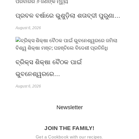
ପ୍ରବଳ ବର୍ଷାରେ ଭୁଶୁଡ଼ିଲା ଶତାବ୍ଦୀ ପୁରୁଣା…
August 6, 2026
ବ୍ରିକ୍ସ ଶିକ୍ଷା ବୈଠକ ପାଇଁ
ଭୁବନେଶ୍ୱରରେ…
August 6, 2026
Newsletter
JOIN THE FAMILY!
Get a Cookbook with our recipes.