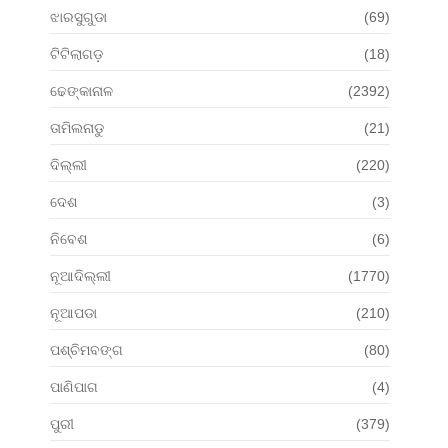
ଝାରସୁଗୁଡା
(69)
ଟିଟିଲାଗଡ଼
(18)
ଢେଙ୍କାନାଳ
(2392)
ତାମିଲନାଡୁ
(21)
ଦିଲ୍ଲୀ
(220)
ଦେଶ
(3)
ନିବେଶ
(6)
ନୂଆଦିଲ୍ଲୀ
(1770)
ନୂଆପଡା
(210)
ପଶ୍ଚିମବଙ୍ଗ
(80)
ପାଣିପାଗ
(4)
ପୁରୀ
(379)