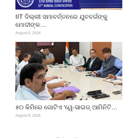
IIT ଦିଲ୍ଲୀ ସମାବର୍ତ୍ତନରେ ଯୁବବର୍ଗଙ୍କୁ
ମୋଦୀଙ୍କ…
August 9, 2026
୫୦ କିମିରେ ଗୋଟିଏ ‘ୱେ-ସାଇଡ୍ ଆମିନିଟି…
August 9, 2026