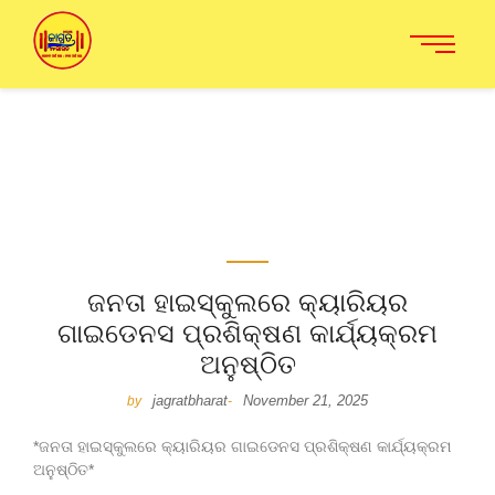
ଜନତା ହାଇସ୍କୁଲରେ କ୍ୟାରିୟର
ଗାଇଡେନସ ପ୍ରଶିକ୍ଷଣ କାର୍ଯ୍ୟକ୍ରମ
ଅନୁଷ୍ଠିତ
jagratbharat
November 21, 2025
by
-
*ଜନତା ହାଇସ୍କୁଲରେ କ୍ୟାରିୟର ଗାଇଡେନସ ପ୍ରଶିକ୍ଷଣ କାର୍ଯ୍ୟକ୍ରମ
ଅନୁଷ୍ଠିତ*