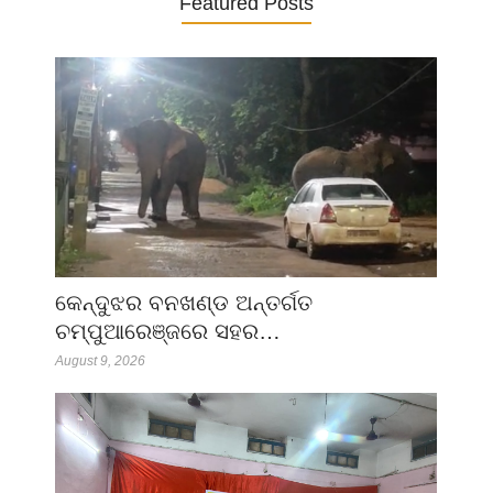
Featured Posts
କେନ୍ଦୁଝର ବନଖଣ୍ଡ ଅନ୍ତର୍ଗତ
ଚମ୍ପୁଆରେଞ୍ଜରେ ସହର…
August 9, 2026