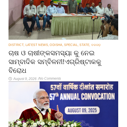
DISTRICT
,
LATEST NEWS
,
ODISHA
,
SPECIAL
,
STATE
,
ବରଗଡ଼
ଚାଷ ଓ ଚାଷୀଙ୍କସମସ୍ୟା କୁ ନେଇ
ସାମ୍ବାଦିକ ସମ୍ବିଳନୀ!ଏଗ୍ରିଷ୍ଟାକକୁ
ବିରୋଧ
No Comments
August 9, 2026
/