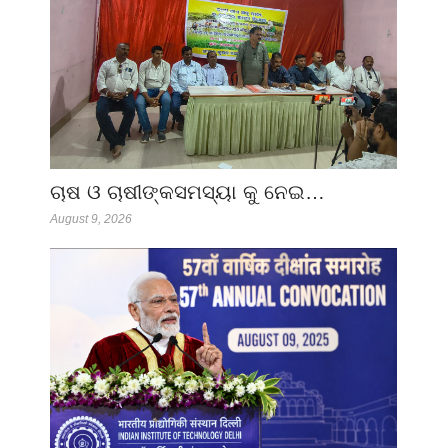
ଚାଷ ଓ ଚାଷୀଙ୍କସମସ୍ୟା କୁ ନେଇ…
August 9, 2026