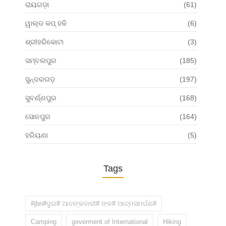
ରାୟଗଡ଼ା
(61)
ୱାଲ୍ଡ କପ୍ ହକି
(6)
ଶ୍ରୀହରିକୋଟା
(3)
ସମ୍ବଲପୁର
(185)
ସୁନ୍ଦରଗଡ଼
(197)
ସୁବର୍ଣ୍ଣପୁର
(168)
ସୋନପୁର
(164)
ହରିୟଣା
(5)
Tags
#jbn#ଦୁଇ# ଆତଙ୍କବାଦୀ# ଙ୍କ# ଆତ୍ମସମର୍ପଣ#
Camping
goverment of International
Hiking