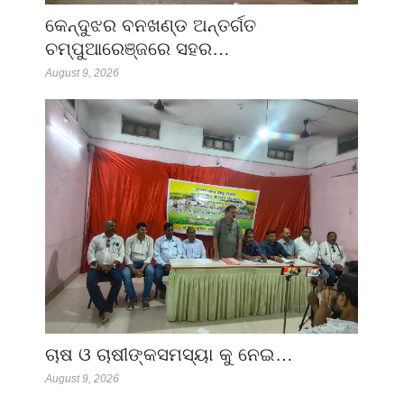
କେନ୍ଦୁଝର ବନଖଣ୍ଡ ଅନ୍ତର୍ଗତ
ଚମ୍ପୁଆରେଞ୍ଜରେ ସହର…
August 9, 2026
ଚାଷ ଓ ଚାଷୀଙ୍କସମସ୍ୟା କୁ ନେଇ…
August 9, 2026