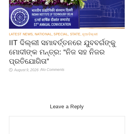
LATEST NEWS
,
NATIONAL
,
SPECIAL
,
STATE
,
ନୂଆଦିଲ୍ଲୀ
IIT ଦିଲ୍ଲୀ ସମାବର୍ତ୍ତନରେ ଯୁବବର୍ଗଙ୍କୁ
ମୋଦୀଙ୍କ ମନ୍ତ୍ର: “ନିଜ ସହ ନିଜର
ପ୍ରତିଯୋଗିତା”
No Comments
August 9, 2026
/
Leave a Reply