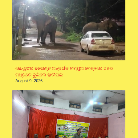
କେନ୍ଦୁଝର ବନଖଣ୍ଡ ଅନ୍ତର୍ଗତ ଚମ୍ପୁଆରେଞ୍ଜରେ ସହର
ମଧ୍ୟରେ ବୁଲିଲେ ହାତୀପଲ
August 9, 2026