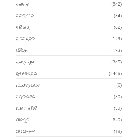
ବରଗଡ଼
(842)
ବଲାଙ୍ଗୀର
(34)
ବଲିଉଡ୍
(82)
ବାଲେଶ୍ଵର
(129)
ବୌଦ୍ଧ
(193)
ବ୍ରହ୍ମପୁର
(345)
ଭୁବନେଶ୍ବର
(3465)
ମଧ୍ୟପ୍ରଦେଶ
(6)
ମୟୂରଭଞ୍ଜ
(30)
ମାଲକାନଗିରି
(39)
ଯାଜପୁର
(620)
ରାଉରକେଲା
(18)