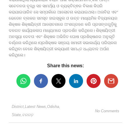
ସଚେତନତା ବୃଦ୍ଧି ସହ ସାମର୍ଥ୍ୟ ଓ ବ୍ୟକ୍ତିତ୍ଵର ବିକାଶ କିପରି
କରାଯାଇପାରିବ ସେ ସମ୍ପର୍କରେ ଆଲୋଚନା କରାଯାଇଥଲା। ଅତାବିରା ଏବଂ
ଭେଡେନ ବ୍ଲକର ସମସ୍ତ ହାଇସ୍କୁଲ ଓ ଉଚ୍ଚ ମାଧ୍ୟମିକ ବିଦ୍ୟାଳୟର
ଶିକ୍ଷକ ଶିକ୍ଷୟିତ୍ରୀ ଆଲୋଚନାରେ ଅଂଶଗ୍ରହଣ କରି ପ୍ରସଙ୍ଗଗୁଡ଼ିକୁ
ଦଳଗତ କାର୍ଯ୍ୟକଳାପ ମାଧ୍ୟମରେ ପ୍ରଦର୍ଶନ କରିଥିଲେ। ଶିକ୍ଷୟିତ୍ରୀ
ଅନସୂୟା ଦେବତା ଏବଂ ଶିକ୍ଷକ ଅଭିଜିତ ଘୋଷ ପ୍ରଶିକ୍ଷଣର ଅନୁଭୂତି
ବର୍ଣ୍ଣନା କରିଥିଲେ।ପ୍ରଶିକ୍ଷକ ସଞ୍ଜୟ ଖମାରୀ ସଭାକାର୍ଯ୍ୟ ପରିଚାଳନା
କରିଥିବା ବେଳେ ଶିକ୍ଷୟିତ୍ରୀ କଲ୍ୟାଣୀ ସାମନ୍ତ ଧନ୍ୟବାଦ ଅର୍ପଣ
କରିଥିଲେ।
Share this news:
District
,
Latest News
,
Odisha
,
No Comments
State
,
ବରଗଡ଼