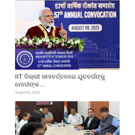
IIT ଦିଲ୍ଲୀ ସମାବର୍ତ୍ତନରେ ଯୁବବର୍ଗଙ୍କୁ
ମୋଦୀଙ୍କ…
August 9, 2026