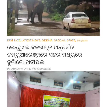
DISTRICT
,
LATEST NEWS
,
ODISHA
,
SPECIAL
,
STATE
,
କେନ୍ଦୁଝର
କେନ୍ଦୁଝର ବନଖଣ୍ଡ ଅନ୍ତର୍ଗତ
ଚମ୍ପୁଆରେଞ୍ଜରେ ସହର ମଧ୍ୟରେ
ବୁଲିଲେ ହାତୀପଲ
No Comments
August 9, 2026
/