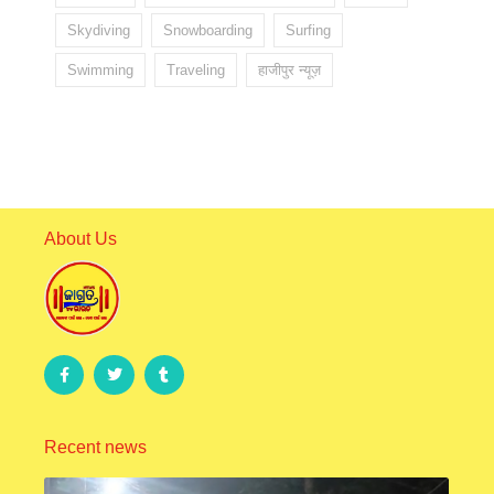
Skydiving
Snowboarding
Surfing
Swimming
Traveling
हाजीपुर न्यूज़
About Us
Recent news