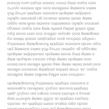
(ବରଗଡ଼):୨୦/୧୧ (ପବିତ୍ର ମେହେର)::ବରଗଡ଼ ଜିଲ୍ଲା ଅତାବିରା ବ୍ଲକ
ଅନ୍ତର୍ଗତ ଗୋଡ଼ଭଗା ସ୍ଥିତ ଜନତା ହାଇସ୍କୁଲରେ ଶିକ୍ଷକଙ୍କ ଦକ୍ଷତା
ବୃଦ୍ଧି ନିମନ୍ତେ କ୍ୟାରିୟର ଗାଇଡେନସ ପ୍ରଶିକ୍ଷଣ କାର୍ଯ୍ୟକ୍ରମ
ଅନୁଷ୍ଠିତ ହୋଇଯାଇଛି।ଏହି ଅବସରରେ ସ୍ଥାନୀୟ ପ୍ରଧାନ ଶିକ୍ଷକ
ଅଭିଜିତ ସତୀଶ କୁମାର ନାୟକଙ୍କ ଅଧ୍ୟକ୍ଷତାରେ ଅନୁଷ୍ଠିତ ଉଦଯାପନୀ
ବୈଠକରେ ଅତାବିରା ବ୍ଲକ ଶିକ୍ଷା ଅଧିକାରୀ ମିଶ୍ରାଣୀ କୁମ୍ଭାର ମୁଖ୍ୟ
ଅତିଥି ଭାବରେ ଯୋଗ ଦେଇ ଉପଯୁକ୍ତ ମାର୍ଗଦର୍ଶନ ଦ୍ବାରା ଶିକ୍ଷାର୍ଥୀମାନେ
ନିଜ ଲକ୍ଷ୍ୟ ସ୍ଥଳରେ ପହଞ୍ଚିପାରିବେ ବୋଲି ମତବ୍ୟକ୍ତ କରିଥିଲେ।
ବିଦ୍ୟାଳୟରେ ଶିକ୍ଷାର୍ଥୀମାନଙ୍କୁ କ୍ୟାରିୟର ଗାଇଡେନସ ପ୍ରଦାନ କରିବା
ପାଇଁ ଶିକ୍ଷକଙ୍କ ଦକ୍ଷତା ବୃଦ୍ଧି ନିମନ୍ତେ ଆୟୋଜିତ ଏହି ଦ୍ଵିଦିବସୀୟ
ପ୍ରଶିକ୍ଷଣ କାର୍ଯ୍ୟକ୍ରମରେ ପ୍ରଶିକ୍ଷକ ଭାବରେ ଜିଲ୍ଲା ଶିକ୍ଷକ ଓ
ଶିକ୍ଷା ପ୍ରତିଷ୍ଠାନ ବରଗଡ଼ର ବରିଷ୍ଠ ଶିକ୍ଷକ ପ୍ରଶିକ୍ଷକ ଗଗନ
ବେହେରା,ଜନତା ହାଇସ୍କୁଲ ଭୁକ୍ତାର ବିଜ୍ଞାନ ଶିକ୍ଷକ ସଞ୍ଜୟ ଖମାରୀ,ଜନତା
ହାଇସ୍କୁଲ ଗୋଡଭଗାର ଶିକ୍ଷୟିତ୍ରୀ କଲ୍ୟାଣୀ ସାମନ୍ତ ଏବଂ ଅତାବିରା
ହାଇସ୍କୁଲର ଶିକ୍ଷକ ଆଶୁତୋଷ ବିଶ୍ୱାଳ ଯୋଗ ଦେଇଥିଲେ।
ପ୍ରଶିକ୍ଷାର୍ଥୀମାନଙ୍କୁ ବିଦ୍ୟାଳୟରେ କ୍ୟାରିୟର ଗାଇଡେନସ ଓ
କାଉନସେଲିଂର ଆବଶ୍ୟକତା, ବୃତ୍ତିଗତ ସଚେତନତା,କ୍ୟାରିୟର
ପ୍ଲାନିଂ,ବୃତ୍ତିଗତ ମାର୍ଗ ଦର୍ଶନରେ ତଦାରଖ ବ୍ୟବସ୍ଥା ଓ ବିବରଣୀ
ଲିଖନ,ଧନ୍ଦାମୂଳକ ଶିକ୍ଷାର ଗୁରୁତ୍ବ ସହ କ୍ୟାରିୟର ପୋର୍ଟାଲର
ବ୍ୟବହାର ଏବଂ କ୍ୟାରିୟର ଯୋଜନା ସଂପର୍କରେ ତାଲିମ ପ୍ରଦାନ
କରାଯାଇଥିଲା।କ୍ୟାରିୟର ଚୟନ ପାଇଁ ଶିକ୍ଷାର୍ଥୀମାନଙ୍କର ଆତ୍ମ