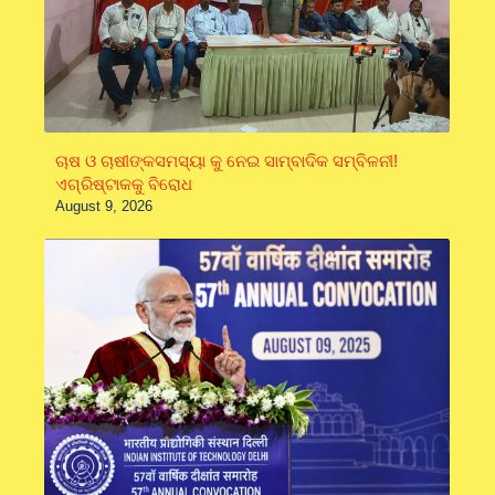
ଚାଷ ଓ ଚାଷୀଙ୍କସମସ୍ୟା କୁ ନେଇ ସାମ୍ବାଦିକ ସମ୍ବିଳନୀ!
ଏଗ୍ରିଷ୍ଟାକକୁ ବିରୋଧ
August 9, 2026