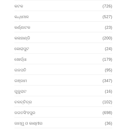
କଟକ
(726)
କନ୍ଧମାଳ
(527)
କର୍ଣ୍ଣାଟକ
(23)
କଳାହାଣ୍ଡି
(200)
କୋରାପୁଟ
(24)
ଖୋର୍ଦ୍ଧା
(179)
ଗଜପତି
(95)
ଗଞ୍ଜାମ
(347)
ଗୁଜୁରାଟ
(16)
ଚଳଚ୍ଚିତ୍ର
(102)
ଜଗତସିଂହପୁର
(698)
ଜାମ୍ମୁ ଓ କାଶ୍ମୀର
(36)