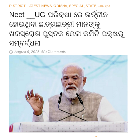
DISTRICT
,
LATEST NEWS
,
ODISHA
,
SPECIAL
,
STATE
,
ଯାଜପୁର
Neet __UG ପରିକ୍ଷା ରେ ଉର୍ତ୍ତୀନ
ହୋଇଥିବା ଛାତ୍ରଛାତ୍ରୀ ମାନଙ୍କୁ
ଖରସ୍ରୋତା ପୁସ୍ତକ ମେଳା କମିଟି ପକ୍ଷରୁ
ସମ୍ବର୍ଦ୍ଧନା
No Comments
August 6, 2026
/