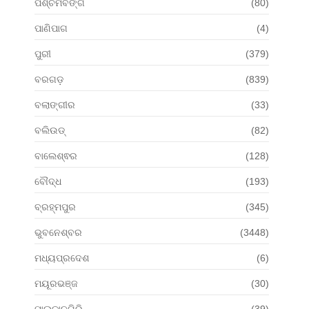
ପଶ୍ଚିମବଙ୍ଗ
(80)
ପାଣିପାଗ
(4)
ପୁରୀ
(379)
ବରଗଡ଼
(839)
ବଲାଙ୍ଗୀର
(33)
ବଲିଉଡ୍
(82)
ବାଲେଶ୍ଵର
(128)
ବୌଦ୍ଧ
(193)
ବ୍ରହ୍ମପୁର
(345)
ଭୁବନେଶ୍ବର
(3448)
ମଧ୍ୟପ୍ରଦେଶ
(6)
ମୟୂରଭଞ୍ଜ
(30)
ମାଲକାନଗିରି
(39)