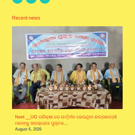
Recent news
Neet __UG ପରିକ୍ଷା ରେ ଉର୍ତ୍ତୀନ ହୋଇଥିବା ଛାତ୍ରଛାତ୍ରୀ
ମାନଙ୍କୁ ଖରସ୍ରୋତା ପୁସ୍ତକ…
August 6, 2026