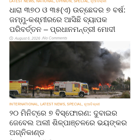
LATEST NEWS
,
NATIONAL
,
OPINION
,
SPECIAL
,
ନୂଆଦିଲ୍ଲୀ
ଧାରା ୩୭୦ ଓ ୩୫(ଏ) ଉଚ୍ଛେଦର ୭ ବର୍ଷ:
ଜମ୍ମୁ-କଶ୍ମୀରରେ ଆସିଛି ବ୍ୟାପକ
ପରିବର୍ତ୍ତନ – ପ୍ରଧାନମନ୍ତ୍ରୀ ମୋଦୀ
No Comments
August 6, 2026
/
INTERNATIONAL
,
LATEST NEWS
,
SPECIAL
,
ନୂଆଦିଲ୍ଲୀ
୨୦ ମିନିଟ୍‌ରେ ୭ ବିସ୍ଫୋରଣ: ଦୁବାଇର
ଜେବେଲ ଅଲୀ ଶିଳ୍ପାଞ୍ଚଳରେ ଭୟଙ୍କର
ଅଗ୍ନିକାଣ୍ଡ