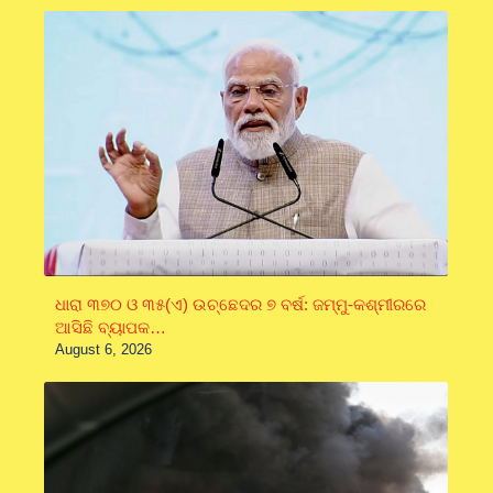
ଧାରା ୩୭୦ ଓ ୩୫(ଏ) ଉଚ୍ଛେଦର ୭ ବର୍ଷ: ଜମ୍ମୁ-କଶ୍ମୀରରେ
ଆସିଛି ବ୍ୟାପକ…
August 6, 2026