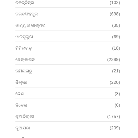
ଚଳଚ୍ଚିତ୍ର
(102)
ଜଗତସିଂହପୁର
(698)
ଜାମ୍ମୁ ଓ କାଶ୍ମୀର
(35)
ଝାରସୁଗୁଡା
(69)
ଟିଟିଲାଗଡ଼
(18)
ଢେଙ୍କାନାଳ
(2389)
ତାମିଲନାଡୁ
(21)
ଦିଲ୍ଲୀ
(220)
ଦେଶ
(3)
ନିବେଶ
(6)
ନୂଆଦିଲ୍ଲୀ
(1757)
ନୂଆପଡା
(209)