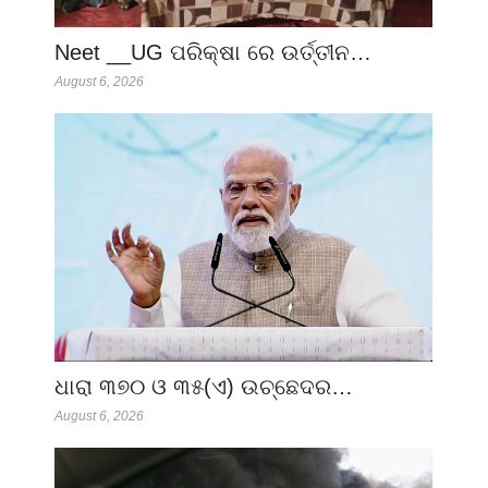
Neet __UG ପରିକ୍ଷା ରେ ଉର୍ତ୍ତୀନ…
August 6, 2026
ଧାରା ୩୭୦ ଓ ୩୫(ଏ) ଉଚ୍ଛେଦର…
August 6, 2026