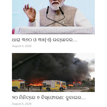
ଧାରା ୩୭୦ ଓ ୩୫(ଏ) ଉଚ୍ଛେଦର…
August 6, 2026
୨୦ ମିନିଟ୍‌ରେ ୭ ବିସ୍ଫୋରଣ: ଦୁବାଇର…
August 6, 2026