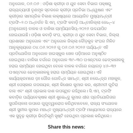
ଅନୁଗୋଳ, ୦୬.୦୬ : ଓଡ଼ିଶା କ୍ରୀଡ଼ା ଓ ଯୁବ ସେବା ବିଭାଗ ପକ୍ଷରୁ
ରାଜ୍ୟବ୍ୟାପୀ ତୃଣମୂଳ ସ୍ତରରେ କ୍ରୀଡ଼ା ପ୍ରତିଭା ଅନ୍ୱେଷଣ ଏବଂ
କ୍ରୀଡ଼ାର ସାମଗ୍ରିକ ବିକାଶ ଲକ୍ଷ୍ୟରେ ଆୟୋଜିତ ମୁଖ୍ୟମନ୍ତ୍ରୀ
ଟ୍ରଫି–୨.୦ ଅନ୍ତର୍ଗତ ସି.ଏମ୍. ଟ୍ରଫି କବାଡ଼ି ଆନ୍ତଃଜିଲ୍ଲା ଜୋନ୍–୪
(ଅନୁଗୋଳ) ବାଳକ ଓ ବାଳିକା ଚାମ୍ପିୟନସିପ୍–୨୦୨୬ ଉଦଯାପିତ
ହୋଇଯାଇଛି। ଓଡ଼ିଶା କବାଡ଼ି ସଂଘ, କ୍ରୀଡ଼ା ଓ ଯୁବ ସେବା ବିଭାଗ, ଜିଲ୍ଲା
ପ୍ରଶାସନ ଅନୁଗୋଳ ଏବଂ ଅନୁଗୋଳ ଜିଲ୍ଲା ଦୌଡ଼କୁଦ ସଂଘର ମିଳିତ
ଆନୁକୂଲ୍ୟରେ ୦୪.୦୬.୨୦୨୬ ରୁ ୦୬.୦୬.୨୦୨୬ ପର୍ଯ୍ୟନ୍ତ ଏହି
ପ୍ରତିଯୋଗିତା ଅନୁଗୋଳ ହାଇସ୍କୁଲ ଖେଳ ପଡ଼ିଆରେ ଅନୁଷ୍ଠିତ
ହୋଇଥିଲା। ବାଳିକା ବର୍ଗରେ ଅନୁଗୋଳ ୩୯–୩୦ ପଏଣ୍ଟରେ ଢେଙ୍କାନାଳକୁ
ହରାଇ ଚାମ୍ପିୟନ ହୋଇଥିବା ବେଳେ ବାଳକ ବର୍ଗରେ ନୟାଗଡ଼ ୪୬–୩୨
ପଏଣ୍ଟରେ ଢେଙ୍କାନାଳକୁ ହରାଇ ଚାମ୍ପିୟନ ହୋଇଥିଲା। ଏହି
କାର୍ଯ୍ୟକ୍ରମରେ ଡ଼ଃ ଗୌର ଗୋବିନ୍ଦ ସାମନ୍ତ, ଶ୍ରୀ ନରେନ୍ଦ୍ର ମହାକୁଳ,
ଶ୍ରୀ ପେସ୍କାର ଗଡନାୟକ, ଶ୍ରୀ କିଶୋର କୁମାର କର, ଶ୍ରୀମତୀ ରୁଚିରା
ଦାସ ଏବଂ ଶ୍ରୀ ପ୍ରଭାସ ଦାଶ ଉପସ୍ଥିତ ରହିଥିଲେ। ସି.ଏମ୍. ଟ୍ରଫି
କବାଡ଼ିର ପର୍ଯ୍ୟବେକ୍ଷକ ଶ୍ରୀ ଶୁଭେନ୍ଦୁ କୁମାର ଧୀର ପ୍ରତିଯୋଗିତାର
ସୁପରିଚାଳନା ଉପରେ ଗୁରୁତ୍ୱାରୋପ କରିଥିବାବେଳେ, ରାଜ୍ୟ ସଂଯୋଜକ
ଶ୍ରୀ ସୁନୀଲ କୁମାର ମହାନ୍ତ ମୁଖ୍ୟମନ୍ତ୍ରୀ ଟ୍ରଫି ମାଧ୍ୟମରେ ରାଜ୍ୟରେ
ଏକ ସୁଦୃଢ଼ କ୍ରୀଡ଼ା ଭିତ୍ତିଭୂମି ସୃଷ୍ଟି ହେଉଥିବା ପ୍ରକାଶ କରିଥିଲେ।
Share this news: