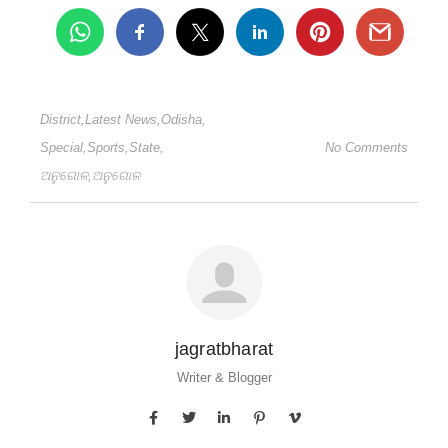
District
,
Latest News
,
Odisha
,
Special
,
Sports
,
State
,
No Comments
ଅନୁଗୋଳ
,
ଅନୁଗୋଳ
jagratbharat
Writer & Blogger