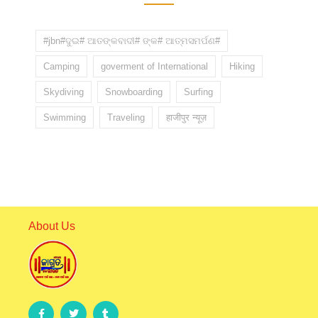
#jbn#ଦୁଇ# ଆତଙ୍କବାଦୀ# ଙ୍କ# ଆତ୍ମସମର୍ପଣ#
Camping
goverment of International
Hiking
Skydiving
Snowboarding
Surfing
Swimming
Traveling
हाजीपुर न्यूज़
About Us