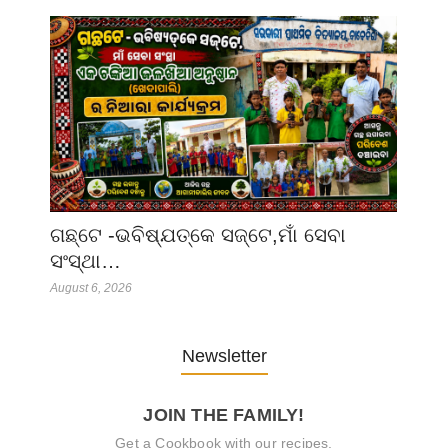
ଗଛ୍‌ଟେ -ଭବିଷ୍ଯତ୍‌କେ ସଜ୍‌ଟେ,ମାଁ ସେବା
ସଂସ୍ଥା…
August 6, 2026
Newsletter
JOIN THE FAMILY!
Get a Cookbook with our recipes.