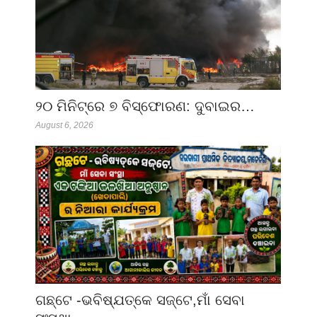
୨୦ ମିନିଟ୍‌ରେ ୭ ବିସ୍ଫୋରଣ: ଦୁବାଇର…
August 6, 2026
ଗଛ୍‌ଟେ -ଭବିଷ୍ଯତ୍‌କେ ସଜ୍‌ଟେ,ମାଁ ସେବା