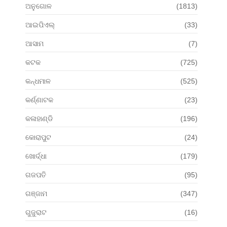
ଅନୁଗୋଳ
(1813)
ଆଇପିଏଲ୍
(33)
ଆସାମ
(7)
କଟକ
(725)
କନ୍ଧମାଳ
(525)
କର୍ଣ୍ଣାଟକ
(23)
କଳାହାଣ୍ଡି
(196)
କୋରାପୁଟ
(24)
ଖୋର୍ଦ୍ଧା
(179)
ଗଜପତି
(95)
ଗଞ୍ଜାମ
(347)
ଗୁଜୁରାଟ
(16)