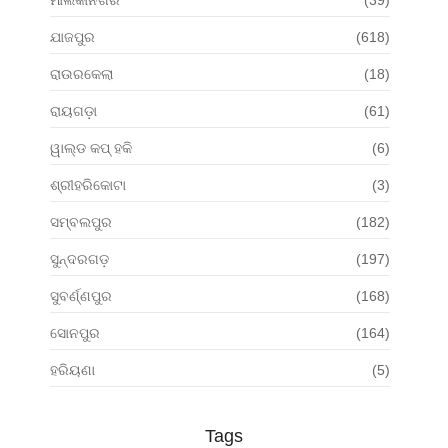
ଯାଜପୁର
(618)
ରାଉରକେଲା
(18)
ରାୟଗଡ଼ା
(61)
ୱାଲ୍ଡ କପ୍ ହକି
(6)
ଶ୍ରୀହରିକୋଟା
(3)
ସମ୍ବଲପୁର
(182)
ସୁନ୍ଦରଗଡ଼
(197)
ସୁବର୍ଣ୍ଣପୁର
(168)
ସୋନପୁର
(164)
ହରିୟଣା
(5)
Tags