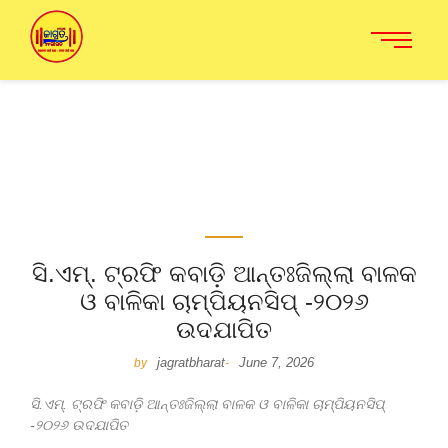
ସି.ଏମ୍. ଟ୍ରଫି କବାଡ଼ି ଆନ୍ତଃଜିଲ୍ଲା ବାଳକ
ଓ ବାଳିକା ଚାମ୍ପିୟନସିପ୍ -୨୦୨୬
ଉଦଯାପିତ
jagratbharat
June 7, 2026
by
-
ସି.ଏମ୍. ଟ୍ରଫି କବାଡ଼ି ଆନ୍ତଃଜିଲ୍ଲା ବାଳକ ଓ ବାଳିକା ଚାମ୍ପିୟନସିପ୍
-୨୦୨୬ ଉଦଯାପିତ