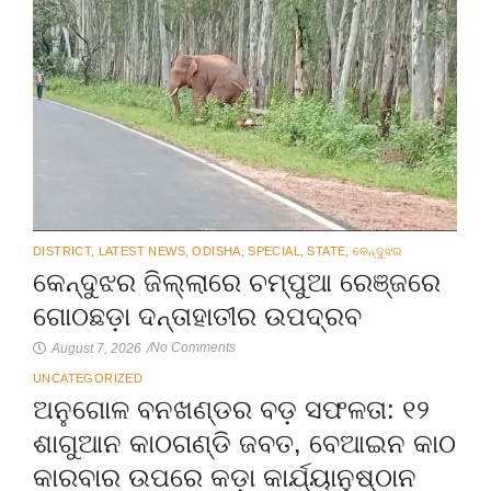
DISTRICT
,
LATEST NEWS
,
ODISHA
,
SPECIAL
,
STATE
,
କେନ୍ଦୁଝର
କେନ୍ଦୁଝର ଜିଲ୍ଲାରେ ଚମ୍ପୁଆ ରେଞ୍ଜରେ
ଗୋଠଛଡ଼ା ଦନ୍ତାହାତୀର ଉପଦ୍ରବ
No Comments
August 7, 2026
/
UNCATEGORIZED
ଅନୁଗୋଳ ବନଖଣ୍ଡର ବଡ଼ ସଫଳତା: ୧୨
ଶାଗୁଆନ କାଠଗଣ୍ଡି ଜବତ, ବେଆଇନ କାଠ
କାରବାର ଉପରେ କଡ଼ା କାର୍ଯ୍ୟାନୁଷ୍ଠାନ