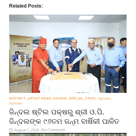
Related Posts:
DISTRICT
,
LATEST NEWS
,
ODISHA
,
SPECIAL
,
STATE
,
ଅନୁଗୋଳ
,
ଅନୁଗୋଳ
ଜିନ୍ଦଲ ଷ୍ଟିଲ ପକ୍ଷରୁ ଶ୍ରୀ ଓ.ପି.
ଜିନ୍ଦଲଙ୍କ ୯୬ତମ ଜନ୍ମ ବାର୍ଷିକୀ ପାଳିତ
No Comments
August 7, 2026
/