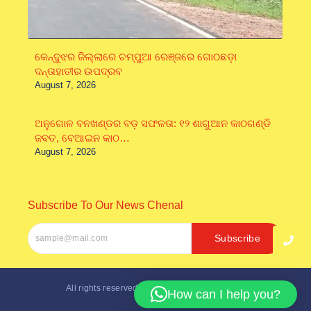
କେନ୍ଦୁଝର ଜିଲ୍ଲାରେ ଚମ୍ପୁଆ ରେଞ୍ଜରେ ଗୋଠଛଡ଼ା
ଦନ୍ତାହାତୀର ଉପଦ୍ରବ
August 7, 2026
ଅନୁଗୋଳ ବନଖଣ୍ଡର ବଡ଼ ସଫଳତା: ୧୨ ଶାଗୁଆନ କାଠଗଣ୍ଡି
ଜବତ, ବେଆଇନ କାଠ…
August 7, 2026
Subscribe To Our News Chenal
Subscribe
All rights reserved. Designed by
Inter Softech
How can I help you?