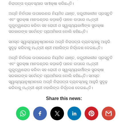
ନିରାପତ୍ତା ବ୍ୟବସ୍ଥାର ସମୀକ୍ଷା କରିଛନ୍ତି।
ଅଗ୍ନି ନିର୍ବାପକ ଉପକରଣର ନିୟମିତ ଯାଞ୍ଚ, ଜରୁରୀକାଳୀନ ପ୍ରସ୍ତୁତି
ଏବଂ ସୁରକ୍ଷା ମାନଦଣ୍ଡର କଡ଼ାକଡ଼ି ପାଳନ ଉପରେ ମନ୍ତ୍ରୀ
ଗୁରୁତ୍ୱାରୋପ କରିବା ସହ ରୋଗୀ ଓ ସ୍ୱାସ୍ଥ୍ୟକର୍ମୀଙ୍କ ସୁରକ୍ଷା
ସରକାରଙ୍କ ସର୍ବୋଚ୍ଚ ପ୍ରାଥମିକତା ବୋଲି କହିଛନ୍ତି।
ସମସ୍ତ ସ୍ୱାସ୍ଥ୍ୟାନୁଷ୍ଠାନରେ ଅଗ୍ନି ନିରାପତ୍ତା ବ୍ୟବସ୍ଥାକୁ ଆହୁରି
ସୁଦୃଢ଼ କରିବାକୁ ମନ୍ତ୍ରୀ ଶ୍ରୀ ମହାଲିଙ୍ଗ ନିର୍ଦ୍ଦେଶ ଦେଇଛନ୍ତି।
ଅଗ୍ନି ନିର୍ବାପକ ଉପକରଣର ନିୟମିତ ଯାଞ୍ଚ, ଜରୁରୀକାଳୀନ ପ୍ରସ୍ତୁତି
ଏବଂ ସୁରକ୍ଷା ମାନଦଣ୍ଡର କଡ଼ାକଡ଼ି ପାଳନ ଉପରେ ମନ୍ତ୍ରୀ
ଗୁରୁତ୍ୱାରୋପ କରିବା ସହ ରୋଗୀ ଓ ସ୍ୱାସ୍ଥ୍ୟକର୍ମୀଙ୍କ ସୁରକ୍ଷା
ସରକାରଙ୍କ ସର୍ବୋଚ୍ଚ ପ୍ରାଥମିକତା ବୋଲି କହିଛନ୍ତି। ସମସ୍ତ
ସ୍ୱାସ୍ଥ୍ୟାନୁଷ୍ଠାନରେ ଅଗ୍ନି ନିରାପତ୍ତା ବ୍ୟବସ୍ଥାକୁ ଆହୁରି ସୁଦୃଢ଼
କରିବାକୁ ମନ୍ତ୍ରୀ ଶ୍ରୀ ମହାଲିଙ୍ଗ ନିର୍ଦ୍ଦେଶ ଦେଇଛନ୍ତି।
Share this news: