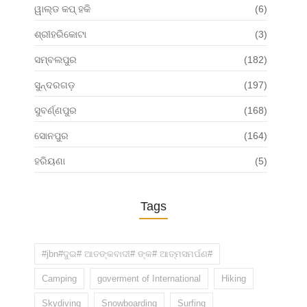
ୱାଲ୍ଡ କପ୍ ହକି
(6)
ଶ୍ରୀହରିକୋଟା
(3)
ସମ୍ବଲପୁର
(182)
ସୁନ୍ଦରଗଡ଼
(197)
ସୁବର୍ଣ୍ଣପୁର
(168)
ସୋନପୁର
(164)
ହରିୟଣା
(5)
Tags
#jbn#ଦୁଇ# ଆତଙ୍କବାଦୀ# ଙ୍କ# ଆତ୍ମସମର୍ପଣ#
Camping
goverment of International
Hiking
Skydiving
Snowboarding
Surfing