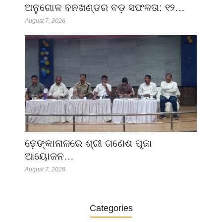
ଅନୁଗୋଳ ବନଖଣ୍ଡର ବଡ଼ ସଫଳତା: ୧୨…
August 7, 2026
ଢ଼େଙ୍କାନାଳରେ ଶ୍ରୀ ଗଣେଶ ପୂଜା
ଆୟୋଜନ…
August 7, 2026
Categories