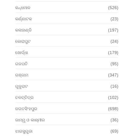
କନ୍ଧମାଳ
(526)
କର୍ଣ୍ଣାଟକ
(23)
କଳାହାଣ୍ଡି
(197)
କୋରାପୁଟ
(24)
ଖୋର୍ଦ୍ଧା
(179)
ଗଜପତି
(95)
ଗଞ୍ଜାମ
(347)
ଗୁଜୁରାଟ
(16)
ଚଳଚ୍ଚିତ୍ର
(102)
ଜଗତସିଂହପୁର
(698)
ଜାମ୍ମୁ ଓ କାଶ୍ମୀର
(36)
ଝାରସୁଗୁଡା
(69)