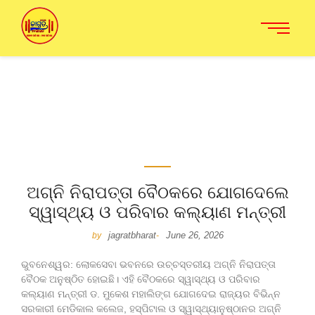
ଅଗ୍ନି ନିରାପତ୍ତା ବୈଠକରେ ଯୋଗଦେଲେ
ସ୍ୱାସ୍ଥ୍ୟ ଓ ପରିବାର କଲ୍ୟାଣ ମନ୍ତ୍ରୀ
jagratbharat
June 26, 2026
by
-
ଭୁବନେଶ୍ୱର: ଲୋକସେବା ଭବନରେ ଉଚ୍ଚସ୍ତରୀୟ ଅଗ୍ନି ନିରାପତ୍ତା
ବୈଠକ ଅନୁଷ୍ଠିତ ହୋଇଛି। ଏହି ବୈଠକରେ ସ୍ୱାସ୍ଥ୍ୟ ଓ ପରିବାର
କଲ୍ୟାଣ ମନ୍ତ୍ରୀ ଡ. ମୁକେଶ ମହାଲିଙ୍ଗ ଯୋଗଦେଇ ରାଜ୍ୟର ବିଭିନ୍ନ
ସରକାରୀ ମେଡିକାଲ କଲେଜ, ହସ୍ପିଟାଲ ଓ ସ୍ୱାସ୍ଥ୍ୟାନୁଷ୍ଠାନର ଅଗ୍ନି