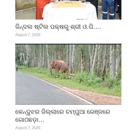
ଜିନ୍ଦଲ ଷ୍ଟିଲ ପକ୍ଷରୁ ଶ୍ରୀ ଓ.ପି.…
August 7, 2026
କେନ୍ଦୁଝର ଜିଲ୍ଲାରେ ଚମ୍ପୁଆ ରେଞ୍ଜରେ
ଗୋଠଛଡ଼ା…
August 7, 2026