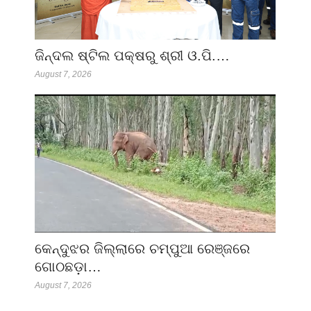
ଜିନ୍ଦଲ ଷ୍ଟିଲ ପକ୍ଷରୁ ଶ୍ରୀ ଓ.ପି.…
August 7, 2026
କେନ୍ଦୁଝର ଜିଲ୍ଲାରେ ଚମ୍ପୁଆ ରେଞ୍ଜରେ
ଗୋଠଛଡ଼ା…
August 7, 2026