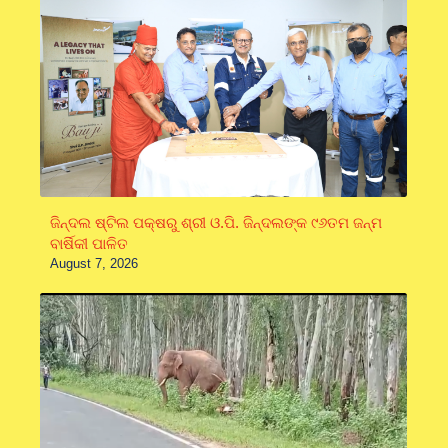
ଜିନ୍ଦଲ ଷ୍ଟିଲ ପକ୍ଷରୁ ଶ୍ରୀ ଓ.ପି. ଜିନ୍ଦଲଙ୍କ ୯୬ତମ ଜନ୍ମ
ବାର୍ଷିକୀ ପାଳିତ
August 7, 2026