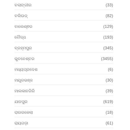
ବଲାଙ୍ଗୀର
(33)
ବଲିଉଡ୍
(82)
ବାଲେଶ୍ଵର
(129)
ବୌଦ୍ଧ
(193)
ବ୍ରହ୍ମପୁର
(345)
ଭୁବନେଶ୍ବର
(3455)
ମଧ୍ୟପ୍ରଦେଶ
(6)
ମୟୂରଭଞ୍ଜ
(30)
ମାଲକାନଗିରି
(39)
ଯାଜପୁର
(619)
ରାଉରକେଲା
(18)
ରାୟଗଡ଼ା
(61)