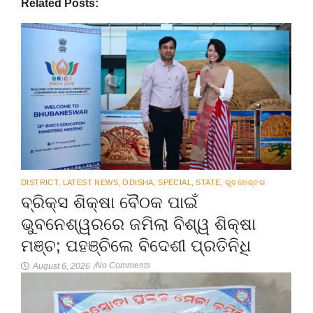
Related Posts:
DISTRICT
,
LATEST NEWS
,
ODISHA
,
SPECIAL
,
STATE
,
ଭୁବନେଶ୍ବର
ବ୍ରିକ୍ସ ଶିକ୍ଷା ବୈଠକ ପାଇଁ
ଭୁବନେଶ୍ୱରରେ ଜମିଲା ବିଶ୍ୱ ଶିକ୍ଷା
ମଞ୍ଚ; ପହଞ୍ଚିଲେ ବିଦେଶୀ ପ୍ରତିନିଧି
No Comments
August 6, 2026
/