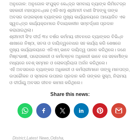
ଅନୁଗୋଳ: ଅନୁଗୋଳ ସଂଯୁକ୍ତ କେନ୍ଦ୍ର ସମବାୟ ବ୍ୟାଙ୍କ ଲିମିଟେଡ୍‌ର
ସହକାରୀ ମହାପ୍ରବନ୍ଧକ (ଏଜିଏମ୍) ଶ୍ରୀମତୀ ବାଣୀ ସିଂହଙ୍କୁ ତାଙ୍କ
ଅବସର ଉପଲକ୍ଷେ ବ୍ୟାଙ୍କର ମୁଖ୍ୟ କାର୍ଯ୍ୟାଳୟରେ ଆୟୋଜିତ ଏକ
ସ୍ୱତନ୍ତ୍ର କାର୍ଯ୍ୟକ୍ରମରେ ବିଦାୟକାଳୀନ ସମ୍ବର୍ଦ୍ଧନା ପ୍ରଦାନ
କରାଯାଇଥିଲା।
ଶ୍ରୀମତୀ ସିଂହ ଦୀର୍ଘ ୩୪ ବର୍ଷର କର୍ମମୟ ଜୀବନରେ ବ୍ୟାଙ୍କର ବିଭିନ୍ନ
ଶାଖାରେ ନିଷ୍ଠା, ସତତା ଓ ଦାୟିତ୍ୱବୋଧର ସହ କାର୍ଯ୍ୟ କରି ଶେଷରେ
ମୁଖ୍ୟ କାର୍ଯ୍ୟାଳୟରେ ଏଜିଏମ୍ ଭାବେ ଦାୟିତ୍ୱ ପାଳନ କରିଥିଲେ। ଜଣେ
ମିଷ୍ଟଭାଷୀ, ପରୋପକାରୀ ଓ କର୍ମଚଞ୍ଚଳ ଅଧିକାରୀ ଭାବେ ସେ ସହକର୍ମୀଙ୍କ
ମଧ୍ୟରେ ବେଶ୍ ସମ୍ମାନ ଓ ଲୋକପ୍ରିୟତା ଅର୍ଜନ କରିଥିଲେ।
ଏହି ଅବସରରେ ବ୍ୟାଙ୍କର ଅଧିକାରୀ ଓ କର୍ମଚାରୀମାନେ ତାଙ୍କୁ ମାନପତ୍ର,
ଉପଢୌକନ ଓ ସ୍ମାରକ ଉପହାର ପ୍ରଦାନ କରି ତାଙ୍କର ସୁସ୍ଥ, ନିରାମୟ
ଓ ଦୀର୍ଘାୟୁ ଅବସର ଜୀବନ କାମନା କରିଥିଲେ।
Share this news:
District
,
Latest News
,
Odisha
,