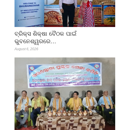
ବ୍ରିକ୍ସ ଶିକ୍ଷା ବୈଠକ ପାଇଁ
ଭୁବନେଶ୍ୱରରେ…
August 6, 2026