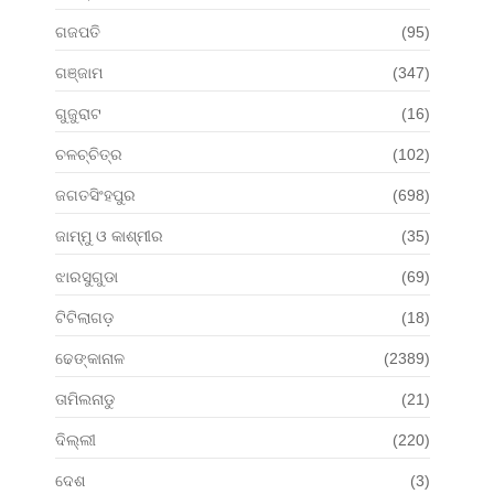
ଗଜପତି
(95)
ଗଞ୍ଜାମ
(347)
ଗୁଜୁରାଟ
(16)
ଚଳଚ୍ଚିତ୍ର
(102)
ଜଗତସିଂହପୁର
(698)
ଜାମ୍ମୁ ଓ କାଶ୍ମୀର
(35)
ଝାରସୁଗୁଡା
(69)
ଟିଟିଲାଗଡ଼
(18)
ଢେଙ୍କାନାଳ
(2389)
ତାମିଲନାଡୁ
(21)
ଦିଲ୍ଲୀ
(220)
ଦେଶ
(3)