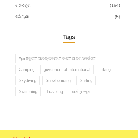
ସୋନପୁର
(164)
ହରିୟଣା
(5)
Tags
#jbn#ଦୁଇ# ଆତଙ୍କବାଦୀ# ଙ୍କ# ଆତ୍ମସମର୍ପଣ#
Camping
goverment of International
Hiking
Skydiving
Snowboarding
Surfing
Swimming
Traveling
हाजीपुर न्यूज़