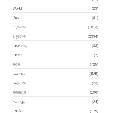
World
(23)
बिहार
(81)
ଅନୁଗୋଳ
(1813)
ଅନୁଗୋଳ
(2334)
ଆଇପିଏଲ୍
(33)
ଆସାମ
(7)
କଟକ
(725)
କନ୍ଧମାଳ
(525)
କର୍ଣ୍ଣାଟକ
(23)
କଳାହାଣ୍ଡି
(196)
କୋରାପୁଟ
(24)
ଖୋର୍ଦ୍ଧା
(179)