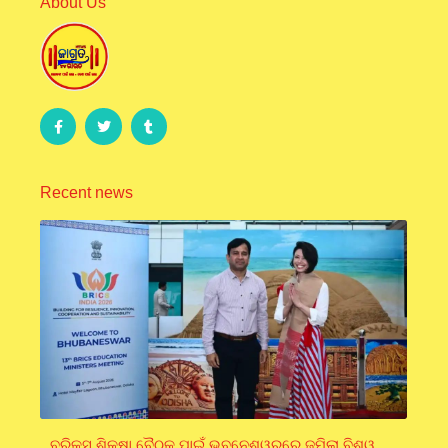
About Us
Recent news
ବ୍ରିକ୍ସ ଶିକ୍ଷା ବୈଠକ ପାଇଁ ଭୁବନେଶ୍ୱରରେ ଜମିଲା ବିଶ୍ୱ