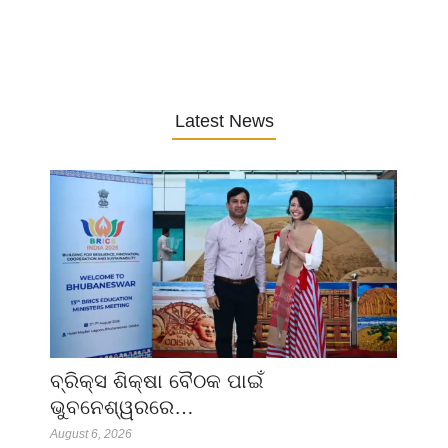
Latest News
ବ୍ରିକ୍ସ ଶିକ୍ଷା ବୈଠକ ପାଇଁ
ଭୁବନେଶ୍ୱରରେ…
August 6, 2026