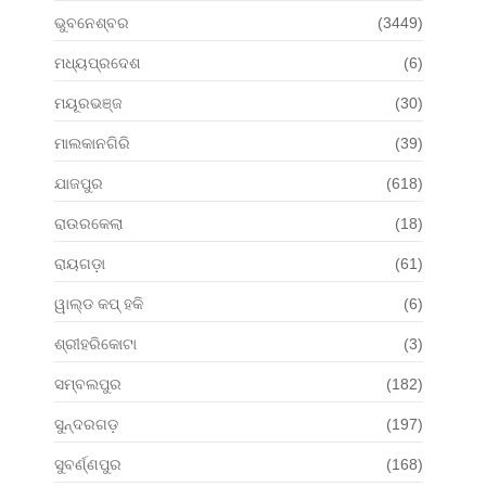
ଭୁବନେଶ୍ବର
(3449)
ମଧ୍ୟପ୍ରଦେଶ
(6)
ମୟୂରଭଞ୍ଜ
(30)
ମାଲକାନଗିରି
(39)
ଯାଜପୁର
(618)
ରାଉରକେଲା
(18)
ରାୟଗଡ଼ା
(61)
ୱାଲ୍ଡ କପ୍ ହକି
(6)
ଶ୍ରୀହରିକୋଟା
(3)
ସମ୍ବଲପୁର
(182)
ସୁନ୍ଦରଗଡ଼
(197)
ସୁବର୍ଣ୍ଣପୁର
(168)