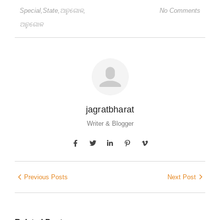
Special
,
State
,
ଅନୁଗୋଳ
,
No Comments
ଅନୁଗୋଳ
jagratbharat
Writer & Blogger
Previous Posts
Next Post