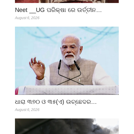
Neet __UG ପରିକ୍ଷା ରେ ଉର୍ତ୍ତୀନ…
August 6, 2026
ଧାରା ୩୭୦ ଓ ୩୫(ଏ) ଉଚ୍ଛେଦର…
August 6, 2026