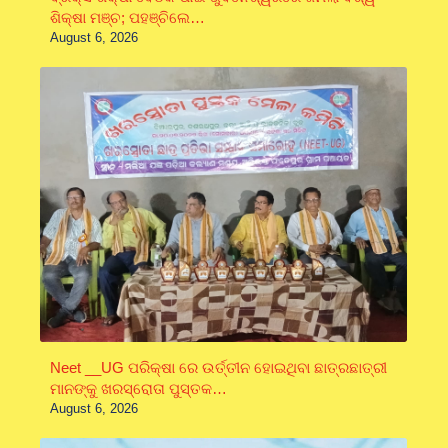
ଶିକ୍ଷା ମଞ୍ଚ; ପହଞ୍ଚିଲେ…
August 6, 2026
Neet __UG ପରିକ୍ଷା ରେ ଉର୍ତ୍ତୀନ ହୋଇଥିବା ଛାତ୍ରଛାତ୍ରୀ
ମାନଙ୍କୁ ଖରସ୍ରୋତା ପୁସ୍ତକ…
August 6, 2026