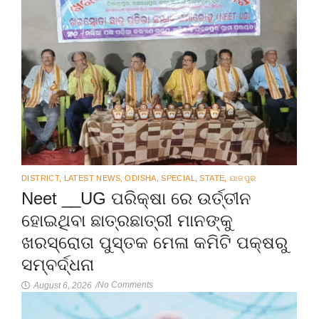
DISTRICT
,
LATEST NEWS
,
ODISHA
,
SPECIAL
,
STATE
,
ଯାଜପୁର
Neet __UG ପରିକ୍ଷା ରେ ଉର୍ତ୍ତୀନ
ହୋଇଥିବା ଛାତ୍ରଛାତ୍ରୀ ମାନଙ୍କୁ
ଖରସ୍ରୋତା ପୁସ୍ତକ ମେଳା କମିଟି ପକ୍ଷରୁ
ସମ୍ବର୍ଦ୍ଧନା
No Comments
August 6, 2026
/