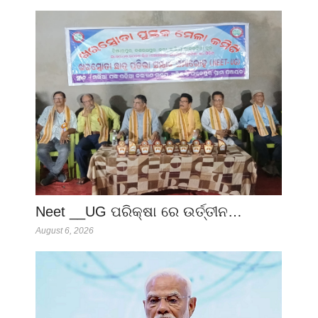
Neet __UG ପରିକ୍ଷା ରେ ଉର୍ତ୍ତୀନ…
August 6, 2026