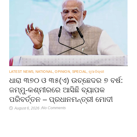
LATEST NEWS
,
NATIONAL
,
OPINION
,
SPECIAL
,
ନୂଆଦିଲ୍ଲୀ
ଧାରା ୩୭୦ ଓ ୩୫(ଏ) ଉଚ୍ଛେଦର ୭ ବର୍ଷ:
ଜମ୍ମୁ-କଶ୍ମୀରରେ ଆସିଛି ବ୍ୟାପକ
ପରିବର୍ତ୍ତନ – ପ୍ରଧାନମନ୍ତ୍ରୀ ମୋଦୀ
No Comments
August 6, 2026
/