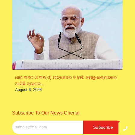
ଧାରା ୩୭୦ ଓ ୩୫(ଏ) ଉଚ୍ଛେଦର ୭ ବର୍ଷ: ଜମ୍ମୁ-କଶ୍ମୀରରେ
ଆସିଛି ବ୍ୟାପକ…
August 6, 2026
Subscribe To Our News Chenal
Subscribe