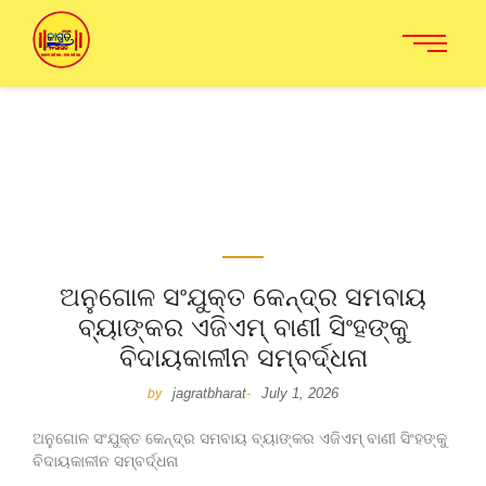
ଅନୁଗୋଳ ସଂଯୁକ୍ତ କେନ୍ଦ୍ର ସମବାୟ
ବ୍ୟାଙ୍କର ଏଜିଏମ୍ ବାଣୀ ସିଂହଙ୍କୁ
ବିଦାୟକାଳୀନ ସମ୍ବର୍ଦ୍ଧନା
jagratbharat
July 1, 2026
by
-
ଅନୁଗୋଳ ସଂଯୁକ୍ତ କେନ୍ଦ୍ର ସମବାୟ ବ୍ୟାଙ୍କର ଏଜିଏମ୍ ବାଣୀ ସିଂହଙ୍କୁ
ବିଦାୟକାଳୀନ ସମ୍ବର୍ଦ୍ଧନା