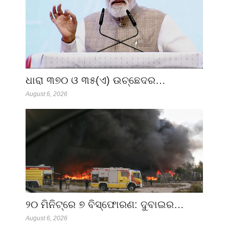
ଧାରା ୩୭୦ ଓ ୩୫(ଏ) ଉଚ୍ଛେଦର…
August 6, 2026
୨୦ ମିନିଟ୍‌ରେ ୭ ବିସ୍ଫୋରଣ: ଦୁବାଇର…
August 6, 2026