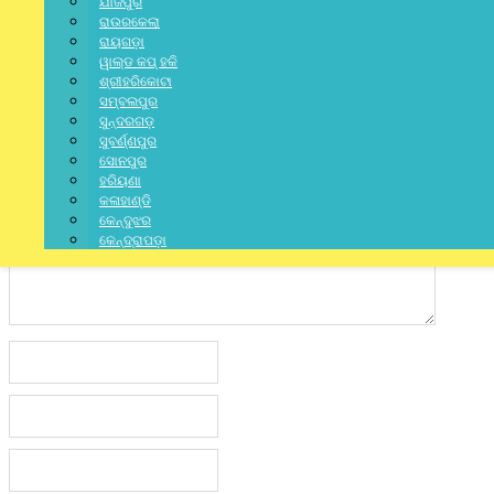
ଯାଜପୁର
ରାଉରକେଲା
ରାୟଗଡ଼ା
ୱାଲ୍ଡ କପ୍ ହକି
Lea
ଶ୍ରୀହରିକୋଟା
ସମ୍ବଲପୁର
ସୁନ୍ଦରଗଡ଼
Your email address will not be published.
Required fields are marked
ସୁବର୍ଣ୍ଣପୁର
ସୋନପୁର
ହରିୟଣା
କଳାହାଣ୍ଡି
କେନ୍ଦୁଝର
କେନ୍ଦ୍ରାପଡ଼ା