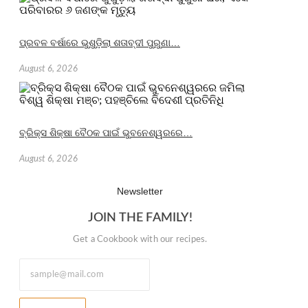
ପ୍ରବଳ ବର୍ଷାରେ ଭୁଶୁଡ଼ିଲା ଶତାବ୍ଦୀ ପୁରୁଣା…
August 6, 2026
ବ୍ରିକ୍ସ ଶିକ୍ଷା ବୈଠକ ପାଇଁ ଭୁବନେଶ୍ୱରରେ…
August 6, 2026
Newsletter
JOIN THE FAMILY!
Get a Cookbook with our recipes.