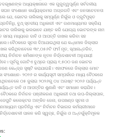
 ବେଦଭୂଷଣଙ୍କ ଅଧ୍ୟକ୍ଷତାରେ ଏକ ଗୁରୁତ୍ୱପୂର୍ଣ୍ଣ ସର୍ବଦଳୀୟ
୍ର ସଘନ ସଂଶୋଧନ କାର୍ଯ୍ୟକ୍ରମର ଅଗ୍ରଗତି ଏବଂ ଜନସଚେତନତା
ସ୍ୱାଧୀନତ
 ଯେ, ଭୋଟର ତାଲିକାକୁ ସମ୍ପୂର୍ଣ୍ଣ ନିର୍ଭୁଲ ଓ ତ୍ରୁଟିମୁକ୍ତ
:ପେନାଲଟ
ପ୍ରତିନିଧି, ବୁଥ୍ ସ୍ତରୀୟ ଅଧିକାରୀ ଏବଂ ଗଣମାଧ୍ୟମର ସକ୍ରିୟ
August 7,
ା ଭୋଟର ତାଲିକାକୁ ଭଲଭାବେ ଯାଞ୍ଚ କରି ଯୋଗ୍ୟ ଭୋଟରଙ୍କ ନାମ
ିତ ସମୟ ମଧ୍ୟରେ ଦାବି ଓ ଆପତ୍ତି ଦାଖଲ କରିବା ସହ
ିଲେ। ବୈଠକରେ ସୂଚନା ଦିଆଯାଇଥିଲା ଯେ କନ୍ଧମାଳ ଜିଲ୍ଲାର
କରିଥିବାବେଳେ ୩୯,୦୫୬ଟି ଫର୍ମ ମୃତ, ସ୍ଥାନାନ୍ତରିତ,
ୀୟ ନିର୍ବାଚନ କମିଶନଙ୍କ ନୂତନ ନିର୍ଦ୍ଦେଶାବଳୀ ଅନୁଯାୟୀ
ବେ। ପୂର୍ବରୁ ଗୋଟିଏ ବୁଥ୍‌ରେ ପ୍ରାୟ ୧,୫୦୦ ଜଣ ଭୋଟର
ଟାଟା ଷ୍ଟ
ଗ୍ରହଣ କେନ୍ଦ୍ର ସୃଷ୍ଟି କରାଯାଇଛି। ଏହାଫଳରେ ଜିଲ୍ଲାର ମୋଟ
ିକା ସଂଶୋଧନ- ୨୦୨୬ ର କାର୍ଯ୍ୟସୂଚୀ ସମ୍ପର୍କରେ ମଧ୍ୟ ବୈଠକରେ
August 7,
ଇଥିବାବେଳେ ୦୫ ଜୁଲାଇ ୨୦୨୬ରୁ ୦୪ ଅଗଷ୍ଟ ୨୦୨୬ ପର୍ଯ୍ୟନ୍ତ
ଯ୍ୟନ୍ତ ଦାବି ଓ ଆପତ୍ତିର ଶୁଣାଣି ଏବଂ ସମାଧାନ କରାଯିବ।
ବୈଠକରେ ନିର୍ବାଚନ ପଞ୍ଜୀକରଣ ଅଧିକାରୀ ତଥା ଉପ-ଜିଲ୍ଲାପାଳ,
ିକ, ଡେପୁଟି କଲେକ୍ଟର ଅଙ୍କିତ ଜେନା, ଉପଖଣ୍ଡ ସୂଚନା ଓ
ମାଧ୍ୟମ ପ୍ରତିନିଧି ଏବଂ ନିର୍ବାଚନ ବିଭାଗର କର୍ମଚାରୀମାନେ
ଦେଶାବଳୀ ପାଳନ କରି ସ୍ୱଚ୍ଛ, ନିର୍ଭୁଲ ଓ ଅନ୍ତର୍ଭୁକ୍ତିମୂଳକ
ପୂର୍ବତନ କ
ସାଂସଦଙ୍
August 7,
ws: