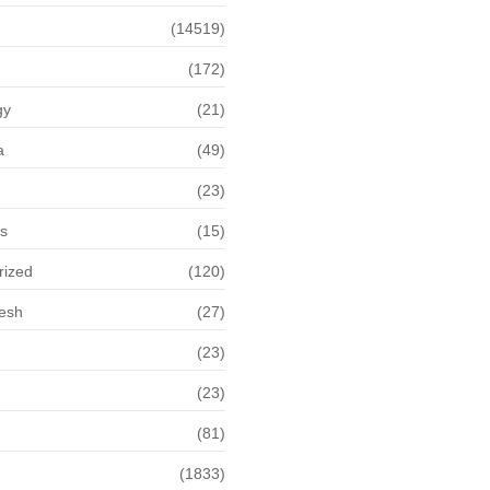
(14519)
(172)
gy
(21)
a
(49)
(23)
ps
(15)
rized
(120)
desh
(27)
(23)
(23)
(81)
(1833)