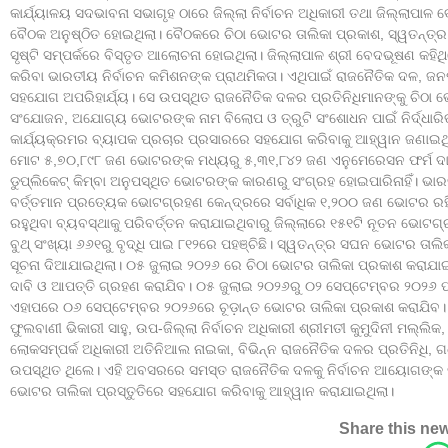
କାର୍ଯ୍ୟାଳୟ ସଦଭାବନା ସଭାଗୃହ ଠାରେ ଜିଲ୍ଲା ନିର୍ବାଚନ ଅଧିକାରୀ ତଥା ଜିଲ୍ଲାପାଳ
ବୈଠକ ଅନୁଷ୍ଠିତ ହୋଇଥିଲା। ବୈଠକରେ ଚିଠା ଭୋଟର ତାଲିକା ପ୍ରକାଶ, ସ୍ୱତନ୍ତ
ସୃଷ୍ଟି ସମ୍ପର୍କରେ ବିସ୍ତୃତ ଆଲୋଚନା ହୋଇଥିଲା। ଜିଲ୍ଲାପାଳ ଶ୍ରୀ ବେଦଭୂଷଣ କହିଥିଲେ
କରିବା ଭାରତୀୟ ନିର୍ବାଚନ କମିଶନଙ୍କ ପ୍ରାଥମିକତା। ଏଥିପାଇଁ ରାଜନୈତିକ ଦଳ, ଜନ
ସହଯୋଗ ଅପରିହାର୍ଯ୍ୟ। ସେ ଉପସ୍ଥିତ ରାଜନୈତିକ ଦଳର ପ୍ରତିନିଧିମାନଙ୍କୁ ଚିଠ
ସଂଯୋଜନ, ଅଯୋଗ୍ୟ ଭୋଟରଙ୍କ ନାମ ବିଲୋପ ଓ ତ୍ରୁଟି ସଂଶୋଧନ ପାଇଁ ନିର୍ଦ୍ଧାର
କାର୍ଯ୍ୟକ୍ରମର ବ୍ୟାପକ ପ୍ରଚାର ପ୍ରସାରରେ ସହଯୋଗ କରିବାକୁ ଆହ୍ୱାନ ଜଣାଇଥ
ମୋଟ ୫,୭୦,୮୯୮ ଜଣ ଭୋଟରଙ୍କ ମଧ୍ୟରୁ ୫,୩୧,୮୪୨ ଜଣ ଏନୁମେରେସନ ଫର୍ମ ଦାଖଲ 
ଡୁପ୍ଲିକେଟ୍ କିମ୍ବା ଅନୁପସ୍ଥିତ ଭୋଟରଙ୍କ କାରଣରୁ ସଂଗ୍ରହ ହୋଇପାରିନାହିଁ। ଭାରତ
ବର୍ତ୍ତମାନ ପ୍ରତ୍ୟେକ ଭୋଟଗ୍ରହଣ କେନ୍ଦ୍ରରେ ସର୍ବାଧିକ ୧,୨୦୦ ଜଣ ଭୋଟର ରହି
ରହୁଥିବା ବ୍ୟବସ୍ଥାକୁ ପରିବର୍ତ୍ତନ କରାଯାଇଥିବାରୁ ଜିଲ୍ଲାରେ ୧୫୧ଟି ନୂତନ ଭୋଟ
ବୁଥ୍ ସଂଖ୍ୟା ୬୬୧ରୁ ବୃଦ୍ଧି ପାଇ ୮୧୨ରେ ପହଞ୍ଚିଛି। ସ୍ୱତନ୍ତ୍ର ସଘନ ଭୋଟର ତାଲ
ସୂଚନା ଦିଆଯାଇଥିଲା। ୦୫ ଜୁଲାଇ ୨୦୨୬ ରେ ଚିଠା ଭୋଟର ତାଲିକା ପ୍ରକାଶ କରାଯା
ଦାବି ଓ ଆପତ୍ତି ଗ୍ରହଣ କରାଯିବ। ୦୫ ଜୁଲାଇ ୨୦୨୬ରୁ ୦୨ ସେପ୍ଟେମ୍ବର ୨୦୨୬ ପର୍
ଏହାପରେ ୦୬ ସେପ୍ଟେମ୍ବର ୨୦୨୬ରେ ଚୂଡ଼ାନ୍ତ ଭୋଟର ତାଲିକା ପ୍ରକାଶ କରାଯିବ। 
ଫୁଲବାଣୀ ଭିକାରୀ ସାହୁ, ଉପ-ଜିଲ୍ଲା ନିର୍ବାଚନ ଅଧିକାରୀ ଶ୍ରୀମତୀ କୁମୁଦିନୀ ମଲ୍ଲ
ଲୋକସମ୍ପର୍କ ଅଧିକାରୀ ଅତିନିଆଲ ନାଇକା, ବିଭିନ୍ନ ରାଜନୈତିକ ଦଳର ପ୍ରତିନିଧି, ଗଣ
ଉପସ୍ଥିତ ଥିଲେ। ଏହି ଅବସରରେ ସମସ୍ତ ରାଜନୈତିକ ଦଳକୁ ନିର୍ବାଚନ ଆୟୋଗଙ୍କ ନିର୍ଦ୍
ଭୋଟର ତାଲିକା ପ୍ରସ୍ତୁତିରେ ସହଯୋଗ କରିବାକୁ ଆହ୍ୱାନ କରାଯାଇଥିଲା।
Share this ne