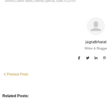
District
,
Latest News
,
Odisha
,
Special
,
State
,
କନ୍ଧମାଳ
jagratbharat
Writer & Blogge
Previous Posts
Related Posts: