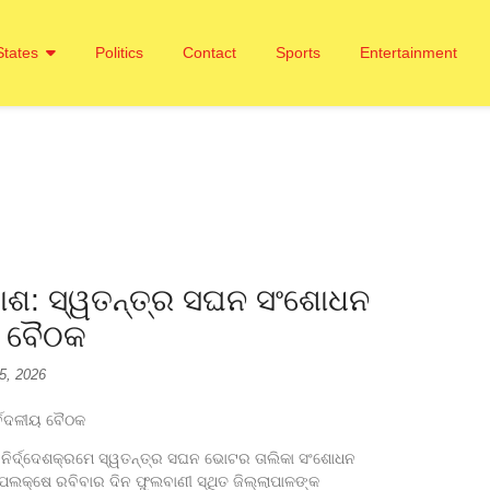
States
Politics
Contact
Sports
Entertainment
କାଶ: ସ୍ୱତନ୍ତ୍ର ସଘନ ସଂଶୋଧନ
ୟ ବୈଠକ
 5, 2026
ପିଏମ୍ ଆବା
ର୍ବଦଳୀୟ ବୈଠକ
August 7,
୍କ ନିର୍ଦ୍ଦେଶକ୍ରମେ ସ୍ୱତନ୍ତ୍ର ସଘନ ଭୋଟର ତାଲିକା ସଂଶୋଧନ
 ଉପଲକ୍ଷେ ରବିବାର ଦିନ ଫୁଲବାଣୀ ସ୍ଥିତ ଜିଲ୍ଲାପାଳଙ୍କ