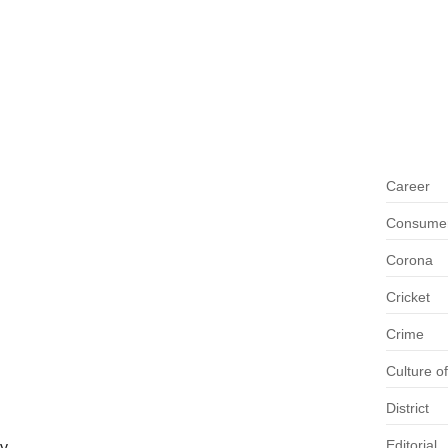
ପୂର୍ବତନ କ
ସାଂସଦଙ୍
August 7,
ତ ଡାଟା ଏଣ୍ଟ୍ରି ଅପରେଟର
ପାଦେରୀପଡା ଓ ସୁଣ୍ଡରୁମିଲା ଦଳ ବିଜୟୀ
Career
Consumer 
ାଳ
Corona
te Limited ଅଧୀନରେ ଥିବା ସୁପରଭାଇଜର ସୁଶାନ୍ତ
Cricket
Crime
Culture o
District
Editorial
ly