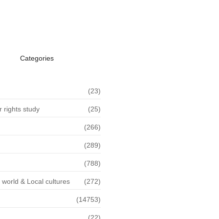
େନ୍ଦ୍ରମନ୍ତ୍ରୀ ତଥା ସମ୍ବଲପୁର
କ…
 2026
Categories
(23)
rights study
(25)
(266)
(289)
(788)
f world & Local cultures
(272)
(14753)
(22)