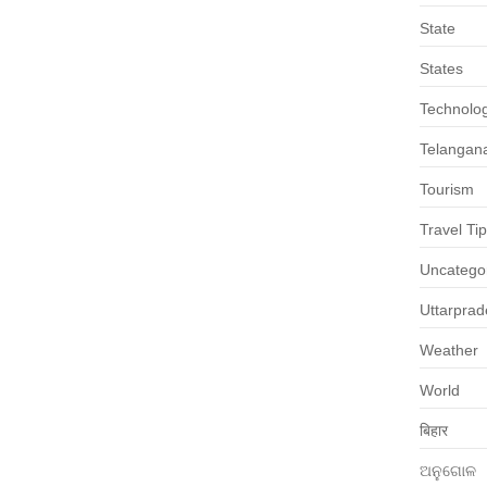
State
States
Technolo
Telangan
Tourism
Travel Ti
Uncatego
Uttarpra
Weather
World
बिहार
ଅନୁଗୋଳ