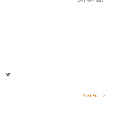
ପିଏମ୍ ଆବା
No Comments
August 7,
ସ୍ୱାଧୀନତ
:ପେନାଲଟ
August 7,
r
ଟାଟା ଷ୍ଟ
Next Post
August 7,