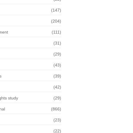
n
(147)
(204)
ment
(111)
(31)
(29)
(43)
s
(39)
(42)
hts study
(29)
nal
(866)
(23)
(22)