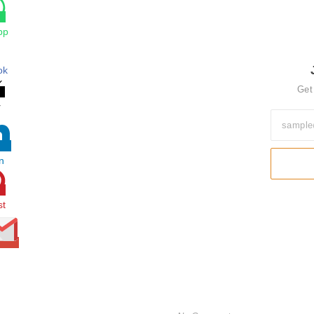
pp
ok
Get
r
n
st