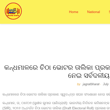
Home
National
କନ୍ଧମାଳରେ ଚିଠା ଭୋଟର ତାଲିକା ପ୍ର
ନେଇ ସର୍ବଦଳୀ
jagratbharat
July
by
-
କନ୍ଧମାଳରେ ଚିଠା ଭୋଟର ତାଲିକା ପ୍ରକାଶ: ସ୍ୱତନ୍ତ୍ର ସଘନ ସଂଶୋଧନ ନେଇ ସ
କନ୍ଧମାଳ, ତା, ୦୫/୦୭:(ସୁଶୀଳ କୁମାର ପାଣିଗ୍ରାହୀ): ଭାରତୀୟ ନିର୍ବାଚନ କମିଶନଙ
(SIR), ୨୦୨୬ ଅନ୍ତର୍ଗତ ଚିଠା ଭୋଟର ତାଲିକା (Draft Electoral Roll) ପ୍ରକାଶ