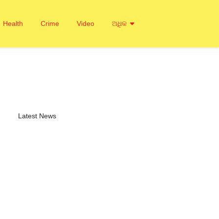
Health
Crime
Video
ଅଧିକ
Latest News
ସ ବିଲ୍ ପାସ୍ ପାଇଁ…
 2026