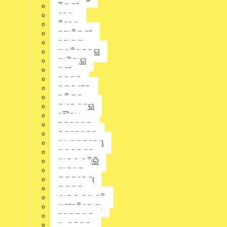
ଦିଲ୍ଲୀ
ଦେଶ
District
,
Odisha
,
State
,
ବରଗଡ଼
ନିବେଶ
ନୂଆଦିଲ୍ଲୀ
ନୂଆପଡା
ପଶ୍ଚିମବଙ୍ଗ
ପାଣିପାଗ
ପୁରୀ
ବରଗଡ଼
ବଲାଙ୍ଗୀର
ବଲିଉଡ୍
ବାଲେଶ୍ଵର
ବୌଦ୍ଧ
ବ୍ରହ୍ମପୁର
ଭୁବନେଶ୍ବର
ମଧ୍ୟପ୍ରଦେଶ
ମୟୂରଭଞ୍ଜ
ମାଲକାନଗିରି
ଯାଜପୁର
ରାଉରକେଲା
ରାୟଗଡ଼ା
ୱାଲ୍ଡ କପ୍ ହକି
ja
ଶ୍ରୀହରିକୋଟା
ସମ୍ବଲପୁର
Wri
ସୁନ୍ଦରଗଡ଼