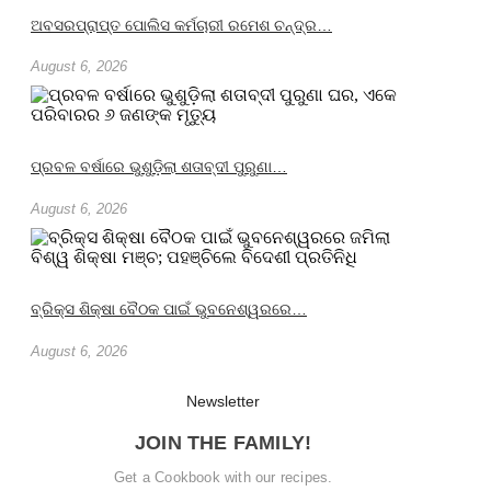
ଅବସରପ୍ରାପ୍ତ ପୋଲିସ କର୍ମଚାରୀ ରମେଶ ଚନ୍ଦ୍ର…
August 6, 2026
ପ୍ରବଳ ବର୍ଷାରେ ଭୁଶୁଡ଼ିଲା ଶତାବ୍ଦୀ ପୁରୁଣା…
August 6, 2026
ବ୍ରିକ୍ସ ଶିକ୍ଷା ବୈଠକ ପାଇଁ ଭୁବନେଶ୍ୱରରେ…
August 6, 2026
Newsletter
JOIN THE FAMILY!
Get a Cookbook with our recipes.