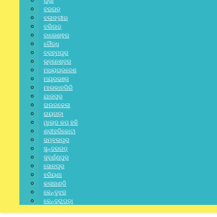
ପୁରୀ
ବରଗଡ଼
ବଲାଙ୍ଗୀର
ବଲିଉଡ୍
ବାଲେଶ୍ଵର
ବୌଦ୍ଧ
ବ୍ରହ୍ମପୁର
ଭୁବନେଶ୍ବର
ମଧ୍ୟପ୍ରଦେଶ
ମୟୂରଭଞ୍ଜ
ମାଲକାନଗିରି
ଯାଜପୁର
ରାଉରକେଲା
ରାୟଗଡ଼ା
ୱାଲ୍ଡ କପ୍ ହକି
Latest News
ଶ୍ରୀହରିକୋଟା
ସମ୍ବଲପୁର
ସୁନ୍ଦରଗଡ଼
ସୁବର୍ଣ୍ଣପୁର
ଗୋପାଳ ସମାଜର ପୂର୍ବତନ ସଭାପତି ଉଗ୍ରେସନ…
ସୋନପୁର
ହରିୟଣା
August 6, 2026
କଳାହାଣ୍ଡି
କେନ୍ଦୁଝର
କେନ୍ଦ୍ରାପଡ଼ା