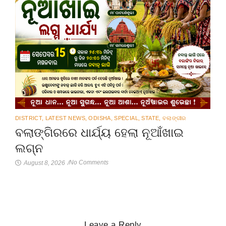
DISTRICT
,
LATEST NEWS
,
ODISHA
,
SPECIAL
,
STATE
,
ବଲାଙ୍ଗୀର
ବଲାଙ୍ଗିରରେ ଧାର୍ଯ୍ୟ ହେଲା ନୂଆଁଖାଇ
ଲଗ୍ନ
No Comments
August 8, 2026
/
Leave a Reply