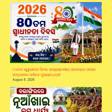
୮୦ତମ ସ୍ୱାଧୀନତା ଦିବସ: ରାଜ୍ୟସ୍ତରୀୟ ପରେଡ୍‌ରେ ପତାକା
ଉତ୍ତୋଳନ କରିବେ ମୁଖ୍ୟମନ୍ତ୍ରୀ
August 8, 2026