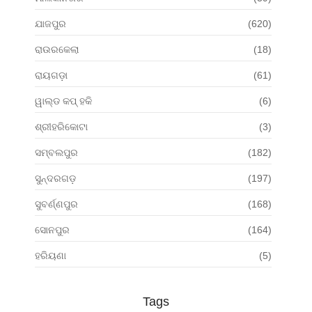
ଯାଜପୁର
(620)
ରାଉରକେଲା
(18)
ରାୟଗଡ଼ା
(61)
ୱାଲ୍ଡ କପ୍ ହକି
(6)
ଶ୍ରୀହରିକୋଟା
(3)
ସମ୍ବଲପୁର
(182)
ସୁନ୍ଦରଗଡ଼
(197)
ସୁବର୍ଣ୍ଣପୁର
(168)
ସୋନପୁର
(164)
ହରିୟଣା
(5)
Tags