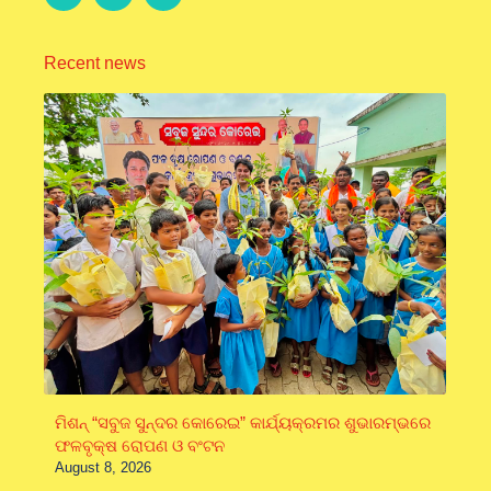
Recent news
ମିଶନ୍ “ସବୁଜ ସୁନ୍ଦର କୋରେଇ” କାର୍ଯ୍ୟକ୍ରମର ଶୁଭାରମ୍ଭରେ
ଫଳବୃକ୍ଷ ରୋପଣ ଓ ବଂଟନ
August 8, 2026