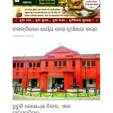
ବଲାଙ୍ଗିରରେ ଧାର୍ଯ୍ୟ ହେଲା ନୂଆଁଖାଇ ଲଗ୍ନ
August 8, 2026
ତୁଟୁନି ରେଭେନ୍ସା ବିବାଦ, ଏବେ
ବାଚସ୍ପତିଙ୍କ…