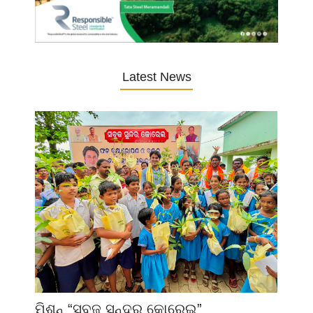
Latest News
ମିଶନ୍ “ସବୁଜ ସୁନ୍ଦର କୋରେଇ”