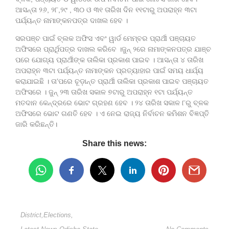
ଆସନ୍ତା ୨୬, ୨୮,୨୯ , ୩୦ ଓ ୩୧ ତାରିଖ ଦିନ ୧୧ଟାରୁ ଅପରାହ୍ନ ୩ଟା
ପର୍ଯ୍ୟନ୍ତ ନାମାଙ୍କନପତ୍ର ଦାଖଲ ହେବ ।
ସରପଞ୍ଚ ପାଇଁ ବ୍ଲକ ଅଫିସ ଏବଂ ୱାର୍ଡ ମେମ୍ବର ପ୍ରାର୍ଥୀ ପଞ୍ଚାୟତ
ଅଫିସରେ ପ୍ରାର୍ଥିପତ୍ର ଦାଖଲ କରିବେ ।ଜୁନ୍ ୨ରେ ନାମାଙ୍କନପତ୍ର ଯାଞ୍ଚ
ପରେ ଯୋଗ୍ୟ ପ୍ରାର୍ଥୀଙ୍କ ତାଲିକା ପ୍ରକାଶ ପାଇବ । ଆସନ୍ତା ୪ ତାରିଖ
ଅପରାହ୍ନ ୩ଟା ପର୍ଯ୍ୟନ୍ତ ନାମାଙ୍କନ ପ୍ରତ୍ୟାହାର ପାଇଁ ସମୟ ଧାର୍ଯ୍ୟ
କରାଯାଇଛି । ତା’ପରେ ଚୂଡ଼ାନ୍ତ ପ୍ରାର୍ଥୀ ତାଲିକା ପ୍ରକାଶ ପାଇବ ପଞ୍ଚାୟତ
ଅଫିସରେ । ଜୁନ୍ ୨୩ ତାରିଖ ସକାଳ ୭ଟାରୁ ଅପରାହ୍ନ ୧ଟା ପର୍ଯ୍ୟନ୍ତ
ମତଦାନ କେନ୍ଦ୍ରରେ ଭୋଟ ଗ୍ରହଣ ହେବ । ୨୪ ତାରିଖ ସକାଳ ୮ରୁ ବ୍ଳକ
ଅଫିସରେ ଭୋଟ ଗଣତି ହେବ । ଏ ନେଇ ରାଜ୍ୟ ନିର୍ବାଚନ କମିଶନ ବିଜ୍ଞପ୍ତି
ଜାରି କରିଛନ୍ତି।
Share this news:
District
,
Elections
,