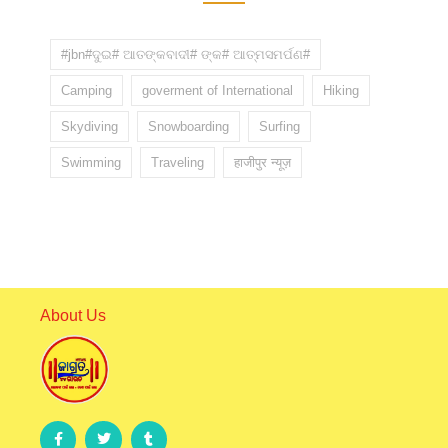
#jbn#ଦୁଇ# ଆତଙ୍କବାଦୀ# ଙ୍କ# ଆତ୍ମସମର୍ପଣ#
Camping
goverment of International
Hiking
Skydiving
Snowboarding
Surfing
Swimming
Traveling
हाजीपुर न्यूज़
About Us