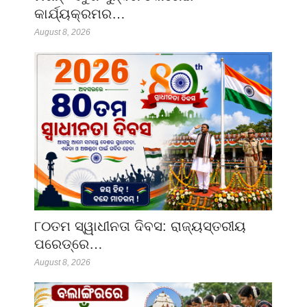
କାର୍ଯ୍ୟକ୍ରମର…
August 8, 2026
୮୦ତମ ସ୍ୱାଧୀନତା ଦିବସ: ରାଜ୍ୟସ୍ତରୀୟ
ପରେଡ୍‌ରେ…
August 8, 2026