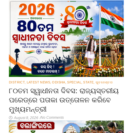
DISTRICT
,
LATEST NEWS
,
ODISHA
,
SPECIAL
,
STATE
,
ଭୁବନେଶ୍ବର
୮୦ତମ ସ୍ୱାଧୀନତା ଦିବସ: ରାଜ୍ୟସ୍ତରୀୟ
ପରେଡ୍‌ରେ ପତାକା ଉତ୍ତୋଳନ କରିବେ
ମୁଖ୍ୟମନ୍ତ୍ରୀ
No Comments
August 8, 2026
/