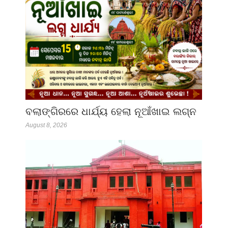
ବଲାଙ୍ଗିରରେ ଧାର୍ଯ୍ୟ ହେଲା ନୂଆଁଖାଇ ଲଗ୍ନ
August 8, 2026