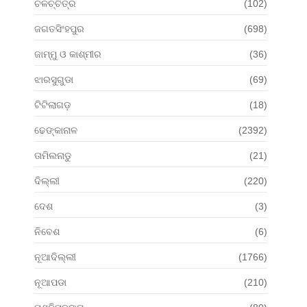
ଚଳଚ୍ଚିତ୍ର
(102)
ଜଗତସିଂହପୁର
(698)
ଜାମ୍ମୁ ଓ କାଶ୍ମୀର
(36)
ଝାରସୁଗୁଡା
(69)
ଟିଟିଲାଗଡ଼
(18)
ଢେଙ୍କାନାଳ
(2392)
ତାମିଲନାଡୁ
(21)
ଦିଲ୍ଲୀ
(220)
ଦେଶ
(3)
ନିବେଶ
(6)
ନୂଆଦିଲ୍ଲୀ
(1766)
ନୂଆପଡା
(210)