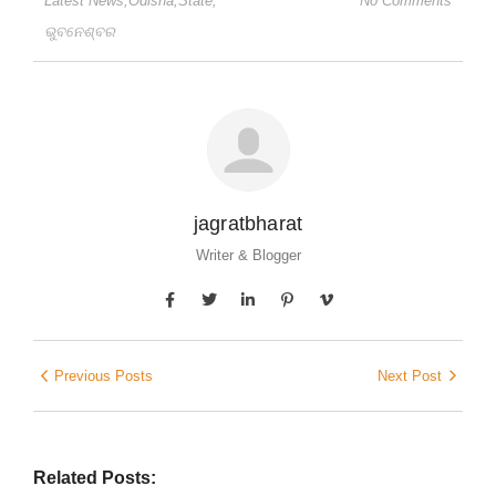
Latest News
,
Odisha
,
State
,
No Comments
ଭୁବନେଶ୍ବର
jagratbharat
Writer & Blogger
Previous Posts
Next Post
Related Posts: