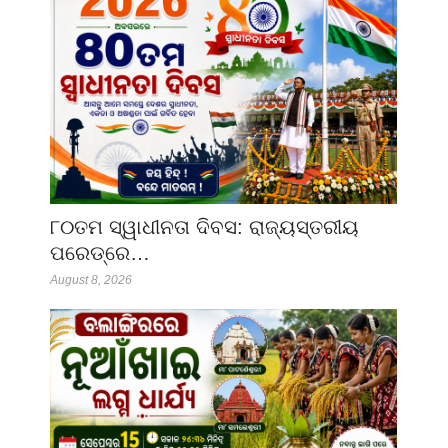
୮୦ତମ ସ୍ୱାଧୀନତା ଦିବସ: ରାଜ୍ୟସ୍ତରୀୟ
ପରେଡ୍‌ରେ…
August 8, 2026