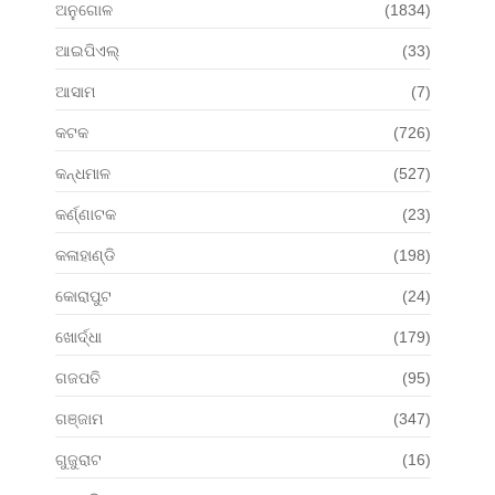
ଅନୁଗୋଳ
(1834)
ଆଇପିଏଲ୍
(33)
ଆସାମ
(7)
କଟକ
(726)
କନ୍ଧମାଳ
(527)
କର୍ଣ୍ଣାଟକ
(23)
କଳାହାଣ୍ଡି
(198)
କୋରାପୁଟ
(24)
ଖୋର୍ଦ୍ଧା
(179)
ଗଜପତି
(95)
ଗଞ୍ଜାମ
(347)
ଗୁଜୁରାଟ
(16)