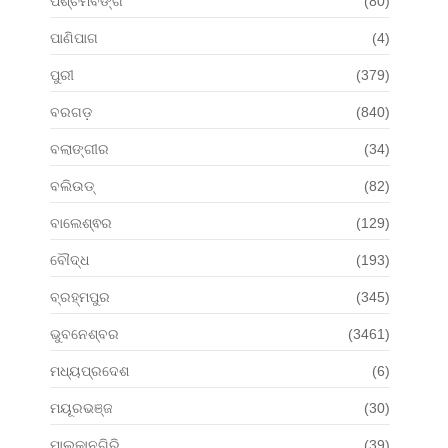
ପଶ୍ଚିମବଙ୍ଗ
(80)
ପାଣିପାଗ
(4)
ପୁରୀ
(379)
ବରଗଡ଼
(840)
ବଲାଙ୍ଗୀର
(34)
ବଲିଉଡ୍
(82)
ବାଲେଶ୍ଵର
(129)
ବୌଦ୍ଧ
(193)
ବ୍ରହ୍ମପୁର
(345)
ଭୁବନେଶ୍ବର
(3461)
ମଧ୍ୟପ୍ରଦେଶ
(6)
ମୟୂରଭଞ୍ଜ
(30)
ମାଲକାନଗିରି
(39)