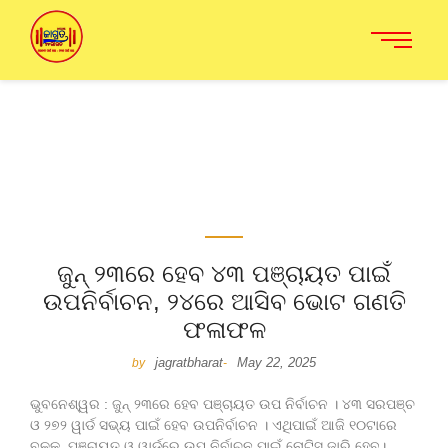
ଜୁନ୍ ୨୩ରେ ହେବ ୪୩ ପଞ୍ଚାୟତ ପାଇଁ
ଉପନିର୍ବାଚନ, ୨୪ରେ ଆସିବ ଭୋଟ ଗଣତି
ଫଳାଫଳ
jagratbharat
May 22, 2025
by
-
ଭୁବନେଶ୍ୱର : ଜୁନ୍ ୨୩ରେ ହେବ ପଞ୍ଚାୟତ ଉପ ନିର୍ବାଚନ । ୪୩ ସରପଞ୍ଚ
ଓ ୨୭୨ ୱାର୍ଡ ସଭ୍ୟ ପାଇଁ ହେବ ଉପନିର୍ବାଚନ । ଏଥିପାଇଁ ଆଜି ୧୦ଟାରେ
ବ୍ଳକ, ପଞ୍ଚାୟତ ଓ ୱାର୍ଡରେ ଉପ ନିର୍ବାଚନ ପାଇଁ ନୋଟିସ ଜାରି ହେବ।