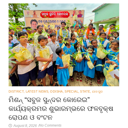
DISTRICT
,
LATEST NEWS
,
ODISHA
,
SPECIAL
,
STATE
,
ଯାଜପୁର
ମିଶନ୍ “ସବୁଜ ସୁନ୍ଦର କୋରେଇ”
କାର୍ଯ୍ୟକ୍ରମର ଶୁଭାରମ୍ଭରେ ଫଳବୃକ୍ଷ
ରୋପଣ ଓ ବଂଟନ
No Comments
August 8, 2026
/