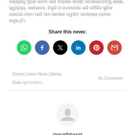
ଲକ୍ଷ୍ୟକୁ ପୂରଣ କରିବା ପାଇଁ ଜିଲ୍ଲାର ସମସ୍ତ ଜନସାଧାରଣଙ୍କୁ ଶିକ୍ଷା,
ସ୍ୱାସ୍ଥ୍ୟ, ପାନୀୟଜଳ, ବିଜୁଳି ଓ ଗମନାଗମନ ଭଳି ମୌଳିକ ସୁବିଧା
ଯୋଗାଇ ଦେବା ପାଇଁ ଆମ ସରକାର ତ୍ୱରିତ ପଦକ୍ଷେପ ଗ୍ରହଣ
କରୁଛନ୍ତି।
Share this news:
District
,
Latest News
,
Odisha
,
No Comments
State
,
ଭୁବନେଶ୍ବର
jagratbharat