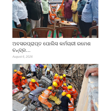
ଅବସରପ୍ରାପ୍ତ ପୋଲିସ କର୍ମଚାରୀ ରମେଶ
ଚନ୍ଦ୍ର…
August 6, 2026