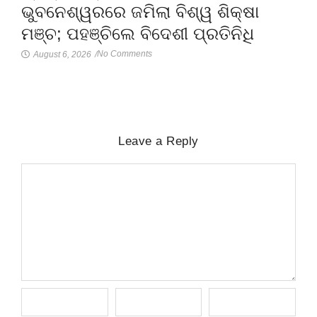
ଭୁବନେଶ୍ୱରରେ ଜମିଲା ବିଶ୍ୱ ଶିକ୍ଷା
ମଞ୍ଚ; ପହଞ୍ଚିଲେ ବିଦେଶୀ ପ୍ରତିନିଧି
No Comments
August 6, 2026
/
Leave a Reply