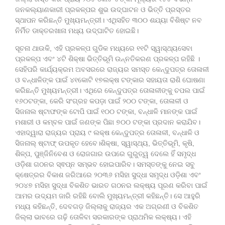
ଜନକଲ୍ୟାଣକାରୀ ପ୍ରକଳ୍ପର ଶୁଭ ଉଦ୍‍ଘାଟନ ଓ ଭିତ୍ତି ପ୍ରସ୍ତର
ସ୍ଥାପନ କରିଛନ୍ତି ମୁଖ୍ୟମନ୍ତ୍ରୀ। ଏଥିସହିତ ୩୦୦ ଶଯ୍ୟା ବିଶିଷ୍ଟ ନବ
ନିର୍ମିତ ଡାକ୍ତରଖାନା ମଧ୍ୟ ଉଦ୍‍ଘାଟିତ ହୋଇଛି।
ସୂଚନା ଥାଉକି, ଏହି ପ୍ରକଳ୍ପ ଗୁଡିକ ମଧ୍ୟରେ ୧୧ଟି ସ୍ୱାସ୍ଥ୍ୟସେବା
ପ୍ରକଳ୍ପ ଏବଂ ୪ଟି ଶିକ୍ଷା ଭିତ୍ତିଭୂମି ଉନ୍ନତିକରଣ ପ୍ରକଳ୍ପ ରହିଛି ।
ସେହିପରି କାର୍ଯ୍ୟକ୍ରମ ଅବସରରେ ରାଜ୍ୟର ସମସ୍ତ କେନ୍ଦୁପତ୍ର ତୋଳାଳୀ
ଓ ବନ୍ଧାଳିଙ୍କ ପାଇଁ ୪୧କୋଟି ୧୭ଲକ୍ଷ ଟଙ୍କାର ସହାୟତା ରାଶି ଘୋଷଣା
କରିଛନ୍ତି ମୁଖ୍ୟମନ୍ତ୍ରୀ। ଏଥିରେ କେନ୍ଦୁପତ୍ର ତୋଳାଳୀଙ୍କୁ ଚପଲ ପାଇଁ
୧୬୦ଟଙ୍କା, କେରି ସଂଗ୍ରହ କପଡ଼ା ପାଇଁ ୨୦୦ ଟଙ୍କା, ତୋଳାଳୀ ଓ
ସିଜନାଲ ଷ୍ଟାଫଙ୍କ ଟୋପି ପାଇଁ ୧୦୦ ଟଙ୍କା, ବନ୍ଧାଳି ମାନଙ୍କ ପାଇଁ
ମଶାରୀ ଓ କମ୍ବଳ ପାଇଁ ଜଣଙ୍କ ପିଛା ୭୦୦ ଟଙ୍କା ପ୍ରଦାନ କରାଯିବ।
ଏହାଦ୍ୱାରା ରାଜ୍ୟର ପ୍ରାୟ ୯ ଲକ୍ଷ କେନ୍ଦୁପତ୍ର ତୋଳାଳୀ, ବନ୍ଧାଳି ଓ
ସିଜନାଲ୍ ଷ୍ଟାଫ୍ ଉପକୃତ ହେବେ।ଶିକ୍ଷା, ସ୍ୱାସ୍ଥ୍ୟ, ଭିତ୍ତିଭୂମି, କୃଷି,
ଶିଳ୍ପ, ପୁଞ୍ଜିନିବେଶ ଓ ରୋଜଗାର ଉପରେ ଗୁରୁତ୍ୱ ଦେଲେ ହିଁ ସମୃଦ୍ଧ
ଓଡ଼ିଶା ଗଠନର ସ୍ଵପ୍ନ ସମ୍ଭବ ହୋଇପାରିବ। ସମସ୍ତଙ୍କୁ ନେଇ ସବୁ
କ୍ଷେତ୍ରର ବିକାଶ ଜରିଆରେ ୨୦୩୬ ମସିହା ସୁଦ୍ଧା ସମୃଦ୍ଧ ଓଡ଼ିଶା ଏବଂ
୨୦୪୭ ମସିହା ସୁଦ୍ଧା ବିକଶିତ ଭାରତ ଗଠନର ଲକ୍ଷ୍ୟ ପୂରଣ କରିବା ପାଇଁ
ଆମର ଉଦ୍ୟମ ଜାରି ରହିଛି ବୋଲି ମୁଖ୍ୟମନ୍ତ୍ରୀ କହିଛନ୍ତି। ସେ ଆହୁରି
ମଧ୍ୟ କହିଛନ୍ତି, ଦେବଗଡ଼ ଜିଲ୍ଲାକୁ ରାଜ୍ୟର ଏକ ଅଗ୍ରଣୀ ଓ ବିକଶିତ
ଜିଲ୍ଲା ଭାବରେ ଗଢ଼ି ତୋଳିବା ସରକାରଙ୍କ ପ୍ରାଥମିକ ଲକ୍ଷ୍ୟ। ଏହି