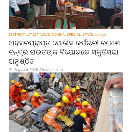
DISTRICT
,
LATEST NEWS
,
ODISHA
,
SPECIAL
,
STATE
,
ଯାଜପୁର
ଅବସରପ୍ରାପ୍ତ ପୋଲିସ କର୍ମଚାରୀ ରମେଶ
ଚନ୍ଦ୍ର ରାଉତଙ୍କ ବିୟୋଗରେ ସ୍କୁତିସଭା
ଅନୁଷ୍ଠିତ
No Comments
August 6, 2026
/