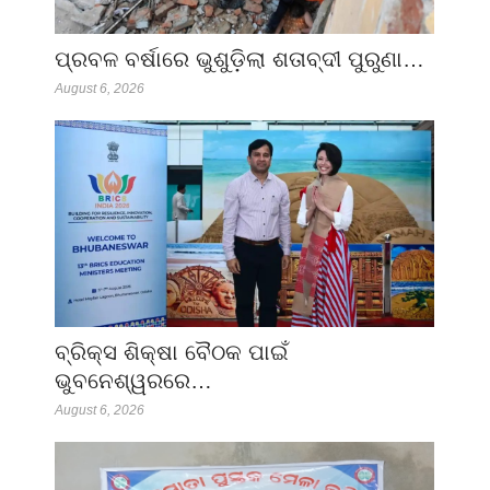
ପ୍ରବଳ ବର୍ଷାରେ ଭୁଶୁଡ଼ିଲା ଶତାବ୍ଦୀ ପୁରୁଣା…
August 6, 2026
ବ୍ରିକ୍ସ ଶିକ୍ଷା ବୈଠକ ପାଇଁ
ଭୁବନେଶ୍ୱରରେ…
August 6, 2026