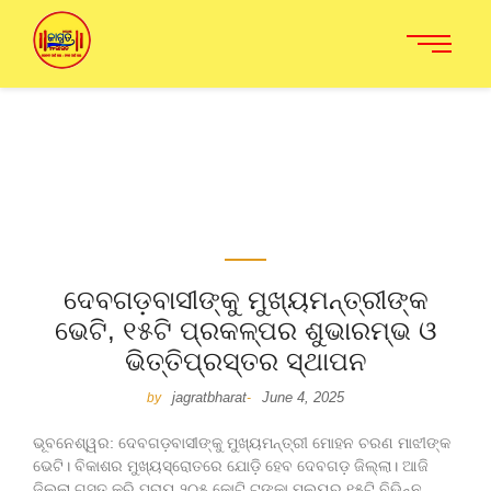
ଦେବଗଡ଼ବାସୀଙ୍କୁ ମୁଖ୍ୟମନ୍ତ୍ରୀଙ୍କ
ଭେଟି, ୧୫ଟି ପ୍ରକଳ୍ପର ଶୁଭାରମ୍ଭ ଓ
ଭିତ୍ତିପ୍ରସ୍ତର ସ୍ଥାପନ
jagratbharat
June 4, 2025
by
-
ଭୂବନେଶ୍ୱର: ଦେବଗଡ଼ବାସୀଙ୍କୁ ମୁଖ୍ୟମନ୍ତ୍ରୀ ମୋହନ ଚରଣ ମାଝୀଙ୍କ
ଭେଟି। ବିକାଶର ମୁଖ୍ୟସ୍ରୋତରେ ଯୋଡ଼ି ହେବ ଦେବଗଡ଼ ଜିଲ୍ଲା। ଆଜି
ଜିଲ୍ଲା ଗସ୍ତ କରି ପ୍ରାୟ ୨୦୫ କୋଟି ଟଙ୍କା ମୂଲ୍ୟର ୧୫ଟି ବିଭିନ୍ନ