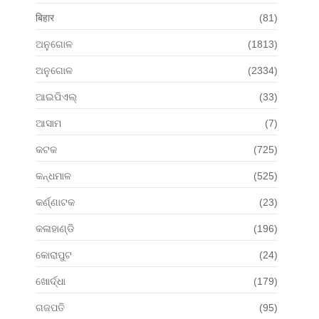
बिहार
(81)
ଅନୁଗୋଳ
(1813)
ଅନୁଗୋଳ
(2334)
ଆଇପିଏଲ୍
(33)
ଆସାମ
(7)
କଟକ
(725)
କନ୍ଧମାଳ
(525)
କର୍ଣ୍ଣାଟକ
(23)
କଳାହାଣ୍ଡି
(196)
କୋରାପୁଟ
(24)
ଖୋର୍ଦ୍ଧା
(179)
ଗଜପତି
(95)