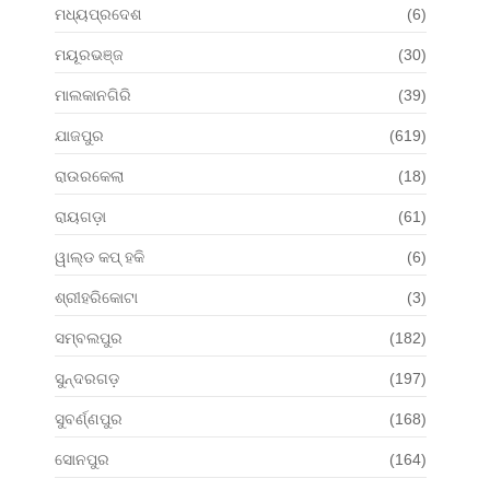
ମଧ୍ୟପ୍ରଦେଶ
(6)
ମୟୂରଭଞ୍ଜ
(30)
ମାଲକାନଗିରି
(39)
ଯାଜପୁର
(619)
ରାଉରକେଲା
(18)
ରାୟଗଡ଼ା
(61)
ୱାଲ୍ଡ କପ୍ ହକି
(6)
ଶ୍ରୀହରିକୋଟା
(3)
ସମ୍ବଲପୁର
(182)
ସୁନ୍ଦରଗଡ଼
(197)
ସୁବର୍ଣ୍ଣପୁର
(168)
ସୋନପୁର
(164)