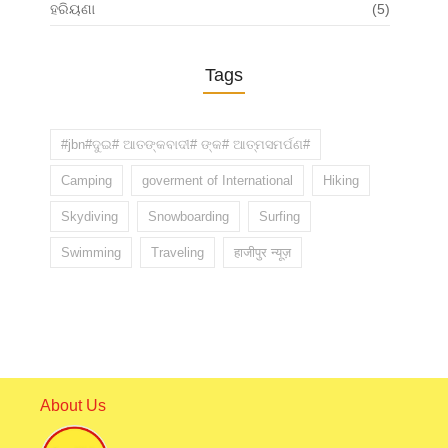
ହରିୟଣା
(5)
Tags
#jbn#ଦୁଇ# ଆତଙ୍କବାଦୀ# ଙ୍କ# ଆତ୍ମସମର୍ପଣ#
Camping
goverment of International
Hiking
Skydiving
Snowboarding
Surfing
Swimming
Traveling
हाजीपुर न्यूज़
About Us