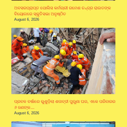
ଅବସରପ୍ରାପ୍ତ ପୋଲିସ କର୍ମଚାରୀ ରମେଶ ଚନ୍ଦ୍ର ରାଉତଙ୍କ
ବିୟୋଗରେ ସ୍କୁତିସଭା ଅନୁଷ୍ଠିତ
August 6, 2026
ପ୍ରବଳ ବର୍ଷାରେ ଭୁଶୁଡ଼ିଲା ଶତାବ୍ଦୀ ପୁରୁଣା ଘର, ଏକେ ପରିବାରର
୬ ଜଣଙ୍କ…
August 6, 2026