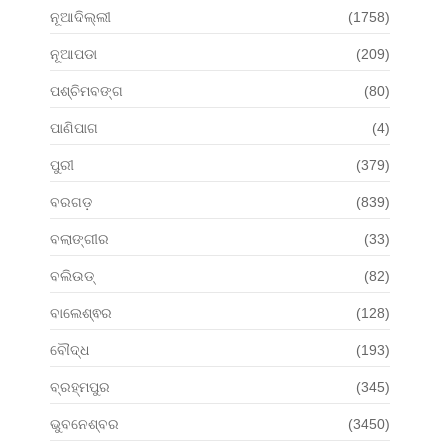
ନୂଆଦିଲ୍ଲୀ
(1758)
ନୂଆପଡା
(209)
ପଶ୍ଚିମବଙ୍ଗ
(80)
ପାଣିପାଗ
(4)
ପୁରୀ
(379)
ବରଗଡ଼
(839)
ବଲାଙ୍ଗୀର
(33)
ବଲିଉଡ୍
(82)
ବାଲେଶ୍ଵର
(128)
ବୌଦ୍ଧ
(193)
ବ୍ରହ୍ମପୁର
(345)
ଭୁବନେଶ୍ବର
(3450)