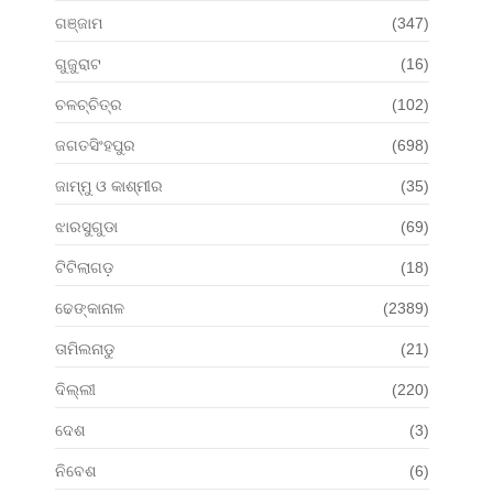
ଗଞ୍ଜାମ
(347)
ଗୁଜୁରାଟ
(16)
ଚଳଚ୍ଚିତ୍ର
(102)
ଜଗତସିଂହପୁର
(698)
ଜାମ୍ମୁ ଓ କାଶ୍ମୀର
(35)
ଝାରସୁଗୁଡା
(69)
ଟିଟିଲାଗଡ଼
(18)
ଢେଙ୍କାନାଳ
(2389)
ତାମିଲନାଡୁ
(21)
ଦିଲ୍ଲୀ
(220)
ଦେଶ
(3)
ନିବେଶ
(6)