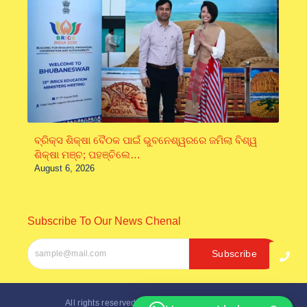
ବ୍ରିକ୍ସ ଶିକ୍ଷା ବୈଠକ ପାଇଁ ଭୁବନେଶ୍ୱରରେ ଜମିଲା ବିଶ୍ୱ
ଶିକ୍ଷା ମଞ୍ଚ; ପହଞ୍ଚିଲେ…
August 6, 2026
Subscribe To Our News Chenal
Subscribe
All rights reserved. Designed by
Inter Softech