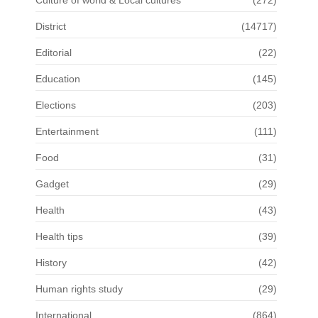
Culture of world & Local cultures
(272)
District
(14717)
Editorial
(22)
Education
(145)
Elections
(203)
Entertainment
(111)
Food
(31)
Gadget
(29)
Health
(43)
Health tips
(39)
History
(42)
Human rights study
(29)
International
(864)