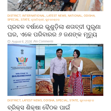
DISTRICT
,
INTERNATIONAL
,
LATEST NEWS
,
NATIONAL
,
ODISHA
,
SPECIAL
,
STATE
,
ନୂଆଦିଲ୍ଲୀ
,
ଭୁବନେଶ୍ବର
ପ୍ରବଳ ବର୍ଷାରେ ଭୁଶୁଡ଼ିଲା ଶତାବ୍ଦୀ ପୁରୁଣା
ଘର, ଏକେ ପରିବାରର ୬ ଜଣଙ୍କ ମୃତ୍ୟୁ
No Comments
August 6, 2026
/
DISTRICT
,
LATEST NEWS
,
ODISHA
,
SPECIAL
,
STATE
,
ଭୁବନେଶ୍ବର
ବ୍ରିକ୍ସ ଶିକ୍ଷା ବୈଠକ ପାଇଁ