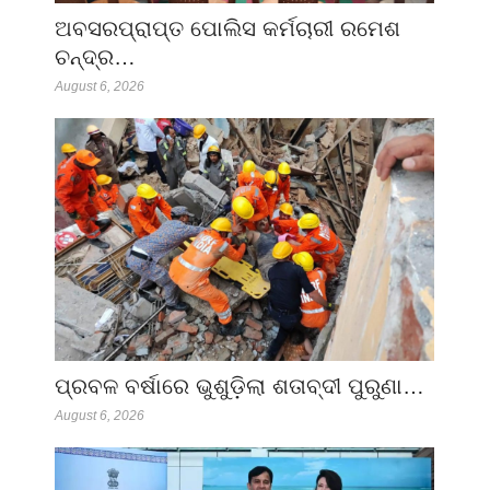
ଅବସରପ୍ରାପ୍ତ ପୋଲିସ କର୍ମଚାରୀ ରମେଶ
ଚନ୍ଦ୍ର…
August 6, 2026
ପ୍ରବଳ ବର୍ଷାରେ ଭୁଶୁଡ଼ିଲା ଶତାବ୍ଦୀ ପୁରୁଣା…
August 6, 2026