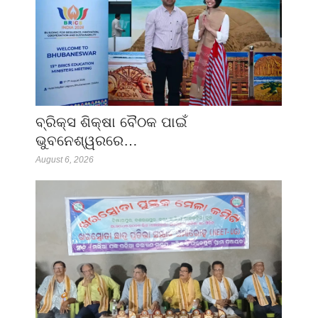
ବ୍ରିକ୍ସ ଶିକ୍ଷା ବୈଠକ ପାଇଁ
ଭୁବନେଶ୍ୱରରେ…
August 6, 2026