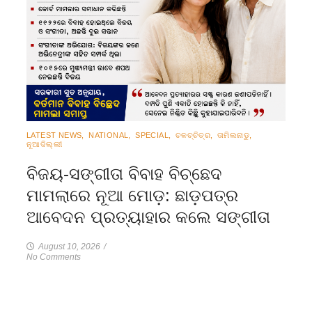
LATEST NEWS
,
NATIONAL
,
SPECIAL
,
ଚଳଚ୍ଚିତ୍ର
,
ତାମିଲନାଡୁ
,
ନୂଆଦିଲ୍ଲୀ
ବିଜୟ-ସଙ୍ଗୀତା ବିବାହ ବିଚ୍ଛେଦ
ମାମଲାରେ ନୂଆ ମୋଡ଼: ଛାଡ଼ପତ୍ର
ଆବେଦନ ପ୍ରତ୍ୟାହାର କଲେ ସଙ୍ଗୀତା
August 10, 2026
/
No Comments