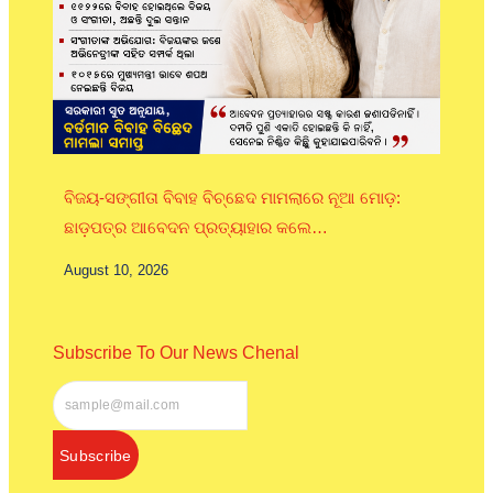
ବିଜୟ-ସଙ୍ଗୀତା ବିବାହ ବିଚ୍ଛେଦ ମାମଲାରେ ନୂଆ ମୋଡ଼:
ଛାଡ଼ପତ୍ର ଆବେଦନ ପ୍ରତ୍ୟାହାର କଲେ…
August 10, 2026
Subscribe To Our News Chenal
Subscribe