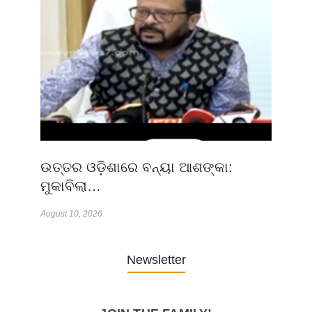
ଉତ୍ତର ଓଡ଼ିଶାରେ ବନ୍ୟା ଆଶଙ୍କା:
ମୁକାବିଲା…
August 10, 2026
Newsletter