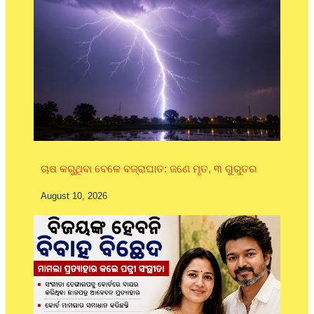
ଚାଷ କରୁଥିବା ବେଳେ ବଜ୍ରାଘାତ: ଜଣେ ମୃତ, ୩ ଗୁରୁତର
August 10, 2026