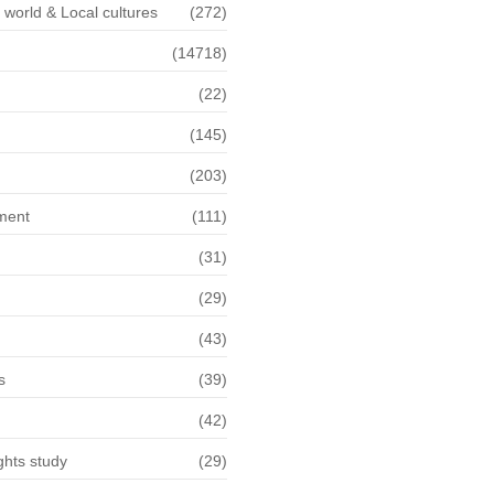
f world & Local cultures
(272)
(14718)
(22)
n
(145)
(203)
ment
(111)
(31)
(29)
(43)
s
(39)
(42)
hts study
(29)