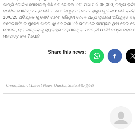
ଭାଙ୍ଗି ଗୋଟିଏ ମୋବାଇଲ୍ କିଛି ମଦ ବୋତଲ ଏବଂ ପାଖାପାଖି 35,000, ଟଙ୍କା ଲୁଟି
ବଡ଼ବିଲ ପୋଲିସ୍ ତଦନ୍ତ କରି ଜଣେ ଅଭିଯୁକ୍ତ ବିଶାଳ ମହାକୁଡ କୁ ଗିରଫ କରି ବଡ଼ବ
18/6/25 ଅଭିଯୁକ୍ତ କୁ କୋର୍ଟ ଚାଲାଣ କରିଥିବା ବେଳେ ଅନ୍ୟ ଦୁଇଜଣ ଅଭିଯୁକ୍ତ ବ
ଚଟେଇହାଟିଂ ର ମୁକେଶ ପାତ୍ର @ ମହାରଣା ଏହି ଘଟଣାରେ ସମ୍ପୃକ୍ତ ଥିବା ନେଇ ପୋଲ
ବୋତଲ, ଚାବି ଭାଙ୍ଗିବାକୁ ବ୍ୟବାହର କରାଯାଇଥିବା ସାମଗ୍ରୀ ଓ କିଛି ଟଙ୍କା ଜବତ 
ମହାପାତ୍ରଙ୍କ ରିପୋର୍ଟ
Share this news:
Crime
,
District
,
Latest News
,
Odisha
,
State
,
କେନ୍ଦୁଝର