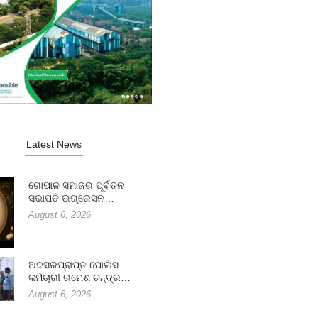
Latest News
ଗୋପାଳ ସମାଜର ପୂର୍ବତନ
ସଭାପତି ଉଗ୍ରେସନ…
August 6, 2026
ଅବସରପ୍ରାପ୍ତ ପୋଲିସ
କର୍ମଚାରୀ ରମେଶ ଚନ୍ଦ୍ର…
August 6, 2026