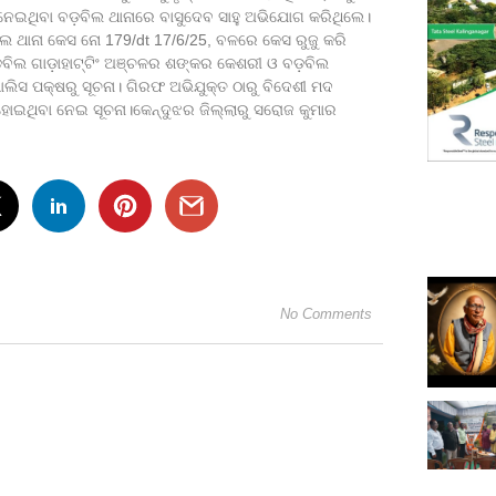
ନେଇଥିବା ବଡ଼ବିଲ ଥାନାରେ ବାସୁଦେବ ସାହୁ ଅଭିଯୋଗ କରିଥିଲେ।
ିଲ ଥାନା କେସ ନୋ 179/dt 17/6/25, ବଳରେ କେସ ରୁଜୁ କରି
ଡ଼ବିଲ ଗାଡ଼ାହାଟ୍ଟିଂ ଅଞ୍ଚଳର ଶଙ୍କର କେଶରୀ ଓ ବଡ଼ବିଲ
ିସ ପକ୍ଷରୁ ସୂଚନା। ଗିରଫ ଅଭିଯୁକ୍ତ ଠାରୁ ବିଦେଶୀ ମଦ
ହୋଇଥିବା ନେଇ ସୂଚନା।କେନ୍ଦୁଝର ଜିଲ୍ଲାରୁ ସରୋଜ କୁମାର
No Comments