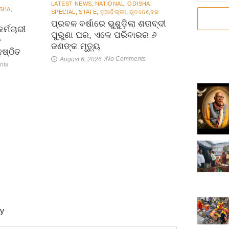
LATEST NEWS
,
NATIONAL
,
ODISHA
,
SHA
,
SPECIAL
,
STATE
,
ନୂଆଦିଲ୍ଲୀ
,
ଭୁବନେଶ୍ବର
ପ୍ରବଳ ବର୍ଷାରେ ଭୁଶୁଡ଼ିଲା ଶତାବ୍ଦୀ
ର୍ମଚାରୀ
ପୁରୁଣା ଘର, ଏକେ ପରିବାରର ୬
କ
ଜଣଙ୍କ ମୃତ୍ୟୁ
ଷ୍ଠିତ
No Comments
August 6, 2026
/
nts
ly