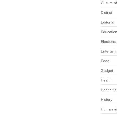
Culture o
District
Editorial
Educatio
Elections
Entertain
Food
Gadget
Health
Health tip
History
Human rig