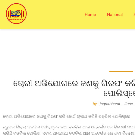
Home
National
ଚୋରୀ ଅଭିଯୋଗରେ ଜଣକୁ ଗିରଫ କରି କ
ପୋଲିସ୍କ
jagratbharat
June 
by
-
ଚୋରୀ ଅଭିଯୋଗରେ ଜଣକୁ ଗିରଫ କରି କୋର୍ଟ ଚାଲାଣ କରିଛି ବଡ଼ବିଲ ପୋଲିସ୍କେ
ନ୍ଦୁଝର ଜିଲ୍ଲା ବଡ଼ବିଲ ପୌରାଞ୍ଚଳ ତଥା ବଡ଼ବିଲ ଥାନା ଅନ୍ତର୍ଗତ ରେ ବିଦେଶୀ 
କରିଛି ବଡ଼ବିଲ ପୋଲିସ୍। ସୂଚନା ଅନୁଯାୟୀ ବଡ଼ବିଲ ଥାନା ଅନ୍ତର୍ଗତ ରେ ଥିବା ବିଦେଶୀ ମ