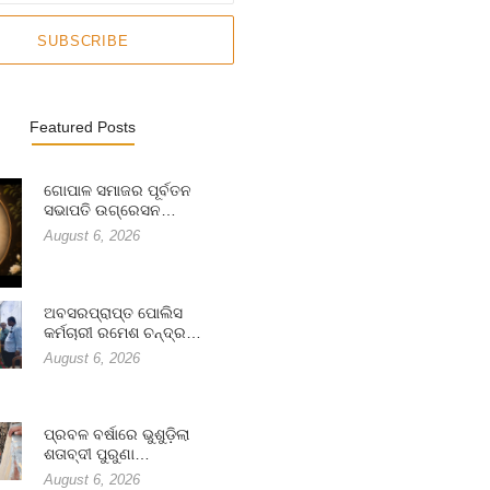
SUBSCRIBE
Featured Posts
ଗୋପାଳ ସମାଜର ପୂର୍ବତନ
ସଭାପତି ଉଗ୍ରେସନ…
August 6, 2026
ଅବସରପ୍ରାପ୍ତ ପୋଲିସ
କର୍ମଚାରୀ ରମେଶ ଚନ୍ଦ୍ର…
August 6, 2026
ପ୍ରବଳ ବର୍ଷାରେ ଭୁଶୁଡ଼ିଲା
ଶତାବ୍ଦୀ ପୁରୁଣା…
August 6, 2026