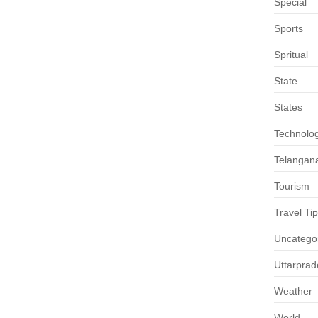
Special
Sports
Spritual
State
States
Technolo
Telangan
Tourism
Travel Ti
Uncatego
Uttarpra
Weather
World