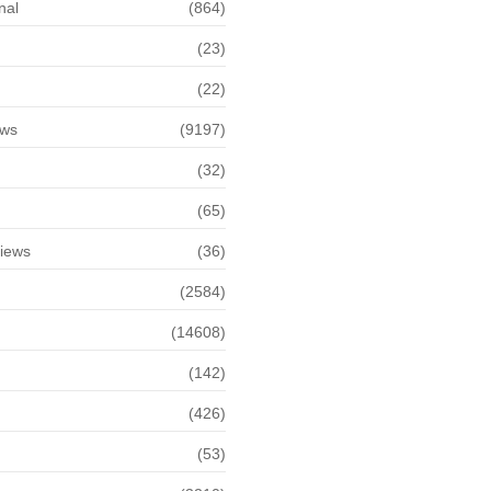
nal
(864)
(23)
(22)
ews
(9197)
(32)
(65)
views
(36)
(2584)
(14608)
(142)
(426)
(53)