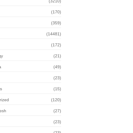
(3210)
(170)
(359)
(14481)
(172)
gy
(21)
a
(49)
(23)
ps
(15)
rized
(120)
desh
(27)
(23)
(23)