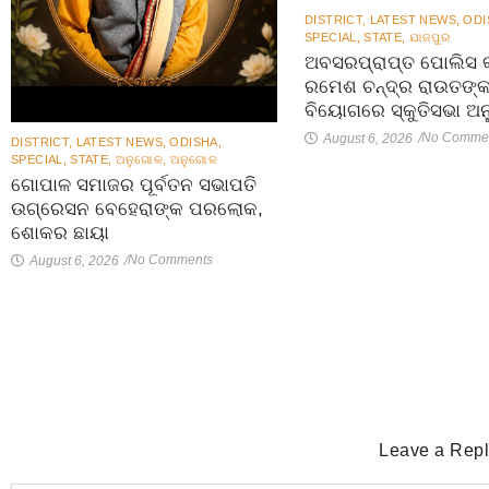
DISTRICT
,
LATEST NEWS
,
ODI
SPECIAL
,
STATE
,
ଯାଜପୁର
ଅବସରପ୍ରାପ୍ତ ପୋଲିସ କ
ରମେଶ ଚନ୍ଦ୍ର ରାଉତଙ୍
ବିୟୋଗରେ ସ୍କୁତିସଭା ଅନୁ
No Comme
August 6, 2026
/
DISTRICT
,
LATEST NEWS
,
ODISHA
,
SPECIAL
,
STATE
,
ଅନୁଗୋଳ
,
ଅନୁଗୋଳ
ଗୋପାଳ ସମାଜର ପୂର୍ବତନ ସଭାପତି
ଉଗ୍ରେସନ ବେହେରାଙ୍କ ପରଲୋକ,
ଶୋକର ଛାୟା
No Comments
August 6, 2026
/
Leave a Rep