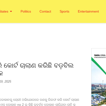
States
Politics
Contact
Sports
Entertainment
ୋର୍ଟ ଚାଲାଣ କରିଛି ବଡ଼ବିଲ
େ
19, 2025
ମଦ ଦୋକାନରୁ ଚୋରୀ ଅଭିଯୋଗରେ ଜଣକୁ ଗିରଫ କରି କୋର୍ଟ ଚାଲାଣ
ଦ ଦୋକାନ no 2 ରୁ କିଛି ଦୁବୃର୍ତ୍ତ ଦୋକାନ ଲାଗିଥିବା ଚାବି କୁ