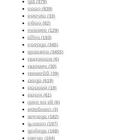
ପୁରୀ
(379)
ବରଗଡ଼
(839)
ବଲାଙ୍ଗୀର
(33)
ବଲିଉଡ୍
(82)
ବାଲେଶ୍ଵର
(129)
ବୌଦ୍ଧ
(193)
ବ୍ରହ୍ମପୁର
(345)
ଭୁବନେଶ୍ବର
(3455)
ମଧ୍ୟପ୍ରଦେଶ
(6)
ମୟୂରଭଞ୍ଜ
(30)
ମାଲକାନଗିରି
(39)
ଯାଜପୁର
(619)
ରାଉରକେଲା
(18)
ରାୟଗଡ଼ା
(61)
ୱାଲ୍ଡ କପ୍ ହକି
(6)
ଶ୍ରୀହରିକୋଟା
(3)
ସମ୍ବଲପୁର
(182)
ସୁନ୍ଦରଗଡ଼
(197)
ସୁବର୍ଣ୍ଣପୁର
(168)
ସୋନପୁର
(164)