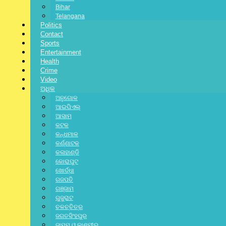
Facebook-f
Twitter
Linkedin-in
Pinterest-p
Vimeo-
Bihar
v
Telangana
Previous Posts
Politics
Next Post
Contact
Sports
Entertainment
Related Posts:
Health
Crime
Video
ଅଧିକ
ଅନୁଗୋଳ
ଆଇପିଏଲ୍
ଆସାମ
କଟକ
କନ୍ଧମାଳ
କର୍ଣ୍ଣାଟକ
କଳାହାଣ୍ଡି
କୋରାପୁଟ
ଖୋର୍ଦ୍ଧା
ଗଜପତି
ଗଞ୍ଜାମ
ଗୁଜୁରାଟ
ଚଳଚ୍ଚିତ୍ର
ଜଗତସିଂହପୁର
ଜାମ୍ମୁ ଓ କାଶ୍ମୀର