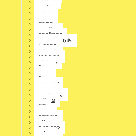
କୋରାପୁଟ
Share this news:
ଖୋର୍ଦ୍ଧା
ଗଜପତି
ଗଞ୍ଜାମ
ଗୁଜୁରାଟ
Whatsapp
ଚଳଚ୍ଚିତ୍ର
ଜଗତସିଂହପୁର
ଜାମ୍ମୁ ଓ କାଶ୍ମୀର
Facebook
ଝାରସୁଗୁଡା
ଟିଟିଲାଗଡ଼
Twitter
ଢେଙ୍କାନାଳ
ତାମିଲନାଡୁ
ଦିଲ୍ଲୀ
ଦେଶ
Linkedin
ନିବେଶ
ନୂଆଦିଲ୍ଲୀ
ନୂଆପଡା
Pinterest
ପଶ୍ଚିମବଙ୍ଗ
ପାଣିପାଗ
ପୁରୀ
ବରଗଡ଼
Gmail
ବଲାଙ୍ଗୀର
ବଲିଉଡ୍
ବାଲେଶ୍ଵର
Crime
,
District
,
ବୌଦ୍ଧ