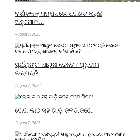
ବର୍ଷାଜଳକୁ ସମ୍ପଦରେ ପରିଣତ କରୁଛି
ଅନୁଗୋଳ…
August 7, 2026
ସୂର୍ଯ୍ୟଙ୍କ ଆୟୁଷ କେତେ? ପୃଥିବୀର
ଉତ୍ପତ୍ତି…
August 7, 2026
ଚୋରା କାଠ ସହ ଗାଡ଼ି ଜବତ,ଜଣେ…
August 7, 2026