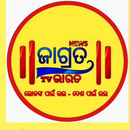
ଖଣି ମାଫିଆ ମାନଙ୍କୁ କାହାର ସମର୍ଥନ,
ଅବାଧରେ ଲୁଟୁଛନ୍ତି ଖଣିଜ ପଦାର୍ଥ
jagratbharat
by
July 12, 2025
-
ଖଣି ମାଫିଆ ମାନଙ୍କୁ କାହାର ସମର୍ଥନ, ଅବାଧରେ ଲୁଟୁଛନ୍ତି ଖଣିଜ ପଦାର୍ଥ।
କେନ୍ଦୁଝର ଜିଲ୍ଲା ଯୋଡା ଖଣି ମଣ୍ଡଳ ତଥା ବାମେବାରି ଥାନା ଅନ୍ତର୍ଗତ
ନୟାଗଡ଼ ସ୍ଥିତ ଶିବ ମନ୍ଦିର ସମ୍ମୁଖରେ ଗଚ୍ଛିତ ଥିବା ଗୁଣ୍ଡ ଲୁହାପଥର ରୁ
ଚୋରା ଚାଲାଣ କରୁଥିବା ଏକ ଟ୍ରେଲର ସହିତ ଡ୍ରାଇଭରକୁ ଧରି ଗ୍ରାମବାସୀ
ପୋଲିସକୁ ଜିମା ଦେଇଛନ୍ତି । ସୂଚନା ଅନୁଯାୟୀ,ଶୁକ୍ରବାର ବିଳମ୍ବିତ ରାତିରେ
ଉକ୍ତ ଲୁହାପଥର ଡିପୋ ରୁ ଚୋର ମାନେ ଗାଡ଼ି ଲଗାଇ ଚୋରା ଚାଲାଣ