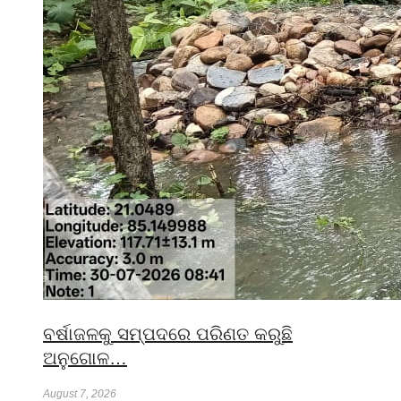
ବର୍ଷାଜଳକୁ ସମ୍ପଦରେ ପରିଣତ କରୁଛି
ଅନୁଗୋଳ…
August 7, 2026