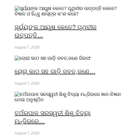
ସୂର୍ଯ୍ୟଙ୍କ ଆୟୁଷ କେତେ? ପୃଥିବୀର
ଉତ୍ପତ୍ତି…
August 7, 2026
ଚୋରା କାଠ ସହ ଗାଡ଼ି ଜବତ,ଜଣେ…
August 7, 2026
ବଅଁରପାଳ ସରସ୍ୱତୀ ଶିଶୁ ବିଦ୍ୟା
ମନ୍ଦିରରେ…
August 7, 2026