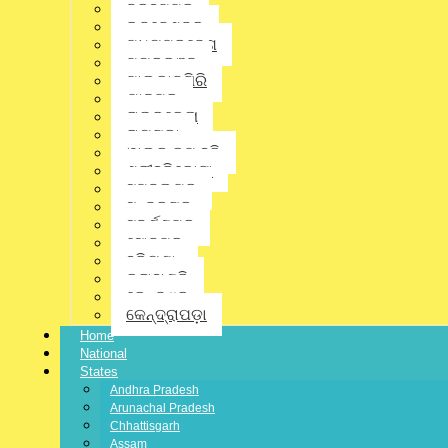
Latest News
,
Odisha
,
State
,
ବ୍ରହ୍ମପୁର
ଭୁବନେଶ୍ବର
କେନ୍ଦୁଝର
ମଧ୍ୟପ୍ରଦେଶ
ମୟୂରଭଞ୍ଜ
No Comments
ମାଲକାନଗିରି
ଯାଜପୁର
ରାଉରକେଲା
ରାୟଗଡ଼ା
ୱାଲ୍ଡ କପ୍ ହକି
ଶ୍ରୀହରିକୋଟା
ସମ୍ବଲପୁର
ସୁନ୍ଦରଗଡ଼
ସୁବର୍ଣ୍ଣପୁର
ସୋନପୁର
ହରିୟଣା
କଳାହାଣ୍ଡି
କେନ୍ଦୁଝର
କେନ୍ଦ୍ରାପଡ଼ା
Home
National
States
Andhra Pradesh
jagratbharat
Arunachal Pradesh
Chhattisgarh
Writer & Blogger
Assam