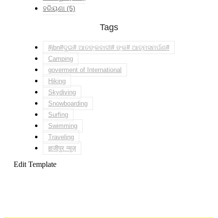
ହରିୟଣା
(5)
Tags
#jbn#ଦୁଇ# ଆତଙ୍କବାଦୀ# ଙ୍କ# ଆତ୍ମସମର୍ପଣ#
Camping
goverment of International
Hiking
Skydiving
Snowboarding
Surfing
Swimming
Traveling
हाजीपुर न्यूज़
Edit Template