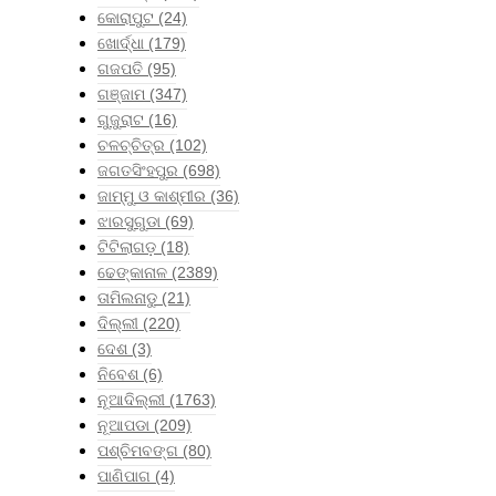
କୋରାପୁଟ
(24)
ଖୋର୍ଦ୍ଧା
(179)
ଗଜପତି
(95)
ଗଞ୍ଜାମ
(347)
ଗୁଜୁରାଟ
(16)
ଚଳଚ୍ଚିତ୍ର
(102)
ଜଗତସିଂହପୁର
(698)
ଜାମ୍ମୁ ଓ କାଶ୍ମୀର
(36)
ଝାରସୁଗୁଡା
(69)
ଟିଟିଲାଗଡ଼
(18)
ଢେଙ୍କାନାଳ
(2389)
ତାମିଲନାଡୁ
(21)
ଦିଲ୍ଲୀ
(220)
ଦେଶ
(3)
ନିବେଶ
(6)
ନୂଆଦିଲ୍ଲୀ
(1763)
ନୂଆପଡା
(209)
ପଶ୍ଚିମବଙ୍ଗ
(80)
ପାଣିପାଗ
(4)