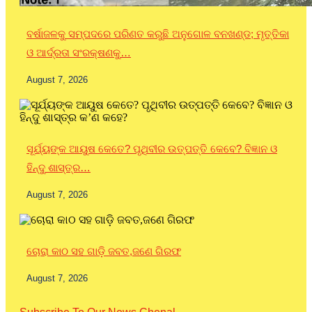
ବର୍ଷାଜଳକୁ ସମ୍ପଦରେ ପରିଣତ କରୁଛି ଅନୁଗୋଳ ବନଖଣ୍ଡ; ମୃତ୍ତିକା
ଓ ଆର୍ଦ୍ରତା ସଂରକ୍ଷଣକୁ…
August 7, 2026
ସୂର୍ଯ୍ୟଙ୍କ ଆୟୁଷ କେତେ? ପୃଥିବୀର ଉତ୍ପତ୍ତି କେବେ? ବିଜ୍ଞାନ ଓ
ହିନ୍ଦୁ ଶାସ୍ତ୍ର…
August 7, 2026
ଚୋରା କାଠ ସହ ଗାଡ଼ି ଜବତ,ଜଣେ ଗିରଫ
August 7, 2026