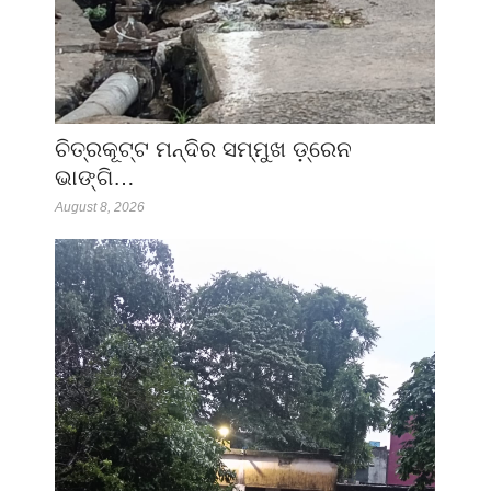
ଚିତ୍ରକୂଟ୍ଟ ମନ୍ଦିର ସମ୍ମୁଖ ଡ଼୍ରେନ
ଭାଙ୍ଗି…
August 8, 2026