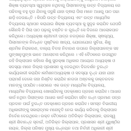
ଶିକ୍ଷା ବ୍ୟବସ୍ଥା ସ୍ୱଚ୍ଛଳ ନଥିବାରୁ ପିଲାମାନଙ୍କୁ ଉଚ୍ଚ ବିଦ୍ୟାଳୟ ରେ
ପଢିବାକୁ ବହୁ ଦୂର ଯିବାକୁ ପଡୁଛି ଯାହା ଦ୍ଵାରା ପିଲା ମାନେ ଅଧାରୁ ପାଠ ପଢା
ଛାଡ଼ି ଦେଉଛନ୍ତି । କିପରି ଉଚ୍ଚ ବିଦ୍ୟାଳୟ ଏବଂ ଉଚ୍ଚ ମାଧ୍ୟମିକ
ବିଦ୍ୟାଳୟ ସ୍ଥାପନ କରାଯାଇ ଶିକ୍ଷା ବ୍ୟବସ୍ଥା କୁ ସୁଦୃଢ କରାଯିବ ଯେପରି
କୌଣସି ବି ପିଲା ପାଠ ପଢ଼ାରୁ ବଞ୍ଚିତ ନ ରୁହନ୍ତି ସେ ଦିଗରେ ଆଲୋକପାତ
କରିଥିଲେ। ଅଧ୍ୟକ୍ଷା ଶ୍ରୀମତୀ ପାତ୍ର ନଗଡ଼ାରେ ଶିକ୍ଷା, ସ୍ଵାସ୍ଥ୍ୟ,
ପିଲାମାନଙ୍କ ନିମନ୍ତେ ପୃଷ୍ଟିକର ଖାଦ୍ୟ, ଯୋଗାଯୋଗ ସୁବିଧା, ଶିଶୁ
ଶ୍ରମିକ ନିରାକରଣ, ବାଲ୍ୟ ବିବାହ ନିବାରଣ ଉପରେ ଜିଲ୍ଲାପାଳଙ୍କ ସହ
ପୁଙ୍ଖାନୁପୁଙ୍ଖ ଭାବେ ଆଲୋଚନା କରିଥିଲେ । ଏହି ବୈଠକରେ ଉପସ୍ଥିତ
ରହି ଜିଲ୍ଲାପାଳ କହିଲେ ଶିଶୁ ସୁରକ୍ଷା ଅଧିକାର ଆୟୋଗ ଅଧ୍ୟକ୍ଷା ଓ
ସଦସ୍ୟା ମାନେ ଜିଲ୍ଲା ପ୍ରଶାସନ କୁ ଦେଇଥିବା ଦିଗଦର୍ଶନ ତୁରନ୍ତ
କାର୍ଯ୍ୟକାରୀ କରାଯିବ।କମିଶନଅଧ୍ୟକ୍ଷା ଓ ସଦସ୍ୟା ବୃନ୍ଦ ଯାହା ଯାହା
ପରାମର୍ଶ ଦେଲେ ତାହା ନିଶ୍ଚିତ କରାଯିବ।ନଗଡା ଅଞ୍ଚଳକୁ ଡାକ୍ତରଦଳ
ମାନଙ୍କୁ ପଠାଯିବ। ସେଠାରେ ଏକ ଉଚ୍ଚ ମାଧ୍ୟମିକ ବିଦ୍ୟାଳୟ,
ମାଧ୍ୟମିକ ବିଦ୍ୟାଳୟ ଖୋଲାଯିବାକୁ ପଦକ୍ଷେପ ଗ୍ରହଣ କରାଯିବ। ଆଧାର
କାର୍ଡ ନଥିବା ପିଲାଙ୍କର ଆଧାର କାର୍ଡ କରାଯିବା ସହିତ ଜନ୍ମ ପ୍ରମାଣ ପତ୍ର
ପ୍ରଦାନ ପାଇଁ ତୁରନ୍ତ ପଦକ୍ଷେପ ଗ୍ରହଣ କରାଯିବ। ସମସ୍ତ ବିଭାଗୀୟ
ଅଧିକାରୀଙ୍କୁ ସକାରାତ୍ମକ ମନୋବୃତି ନେଇ କାର୍ଯ୍ୟ କରିବାକୁ ଜିଲ୍ଲାପାଳ
ନିର୍ଦେଶ ଦେଇଥିଲେ। ଉକ୍ତ ବୈଠକରେ ଅତିରିକ୍ତ ଜିଲ୍ଲାପାଳ, ରାଜସ୍ୱ
ଶ୍ରୀ ଶିବାନନ୍ଦ ସ୍ବାଇଁ, ଅତିରିକ୍ତ ଜିଲ୍ଲାପାଳ, ପ୍ରଶାସନ ଶ୍ରୀ ଯୁଧିଷ୍ଠିର
ନାୟକ, ଜିଲ୍ଲା ପରିଷଦ ମୁଖ୍ୟ ଉନ୍ନୟନ ତଥା ନିର୍ବାହୀ ଅଧିକାରୀ ଶ୍ରୀ