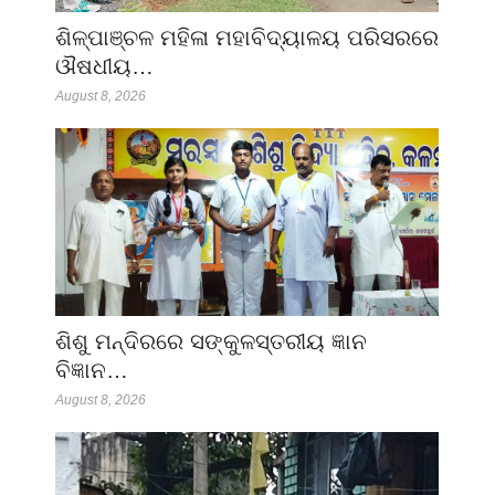
ଶିଳ୍ପାଞ୍ଚଳ ମହିଳା ମହାବିଦ୍ୟାଳୟ ପରିସରରେ
ଔଷଧୀୟ…
August 8, 2026
ଶିଶୁ ମନ୍ଦିରରେ ସଙ୍କୁଳସ୍ତରୀୟ ଜ୍ଞାନ
ବିଜ୍ଞାନ…
August 8, 2026