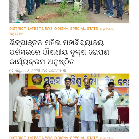
DISTRICT
,
LATEST NEWS
,
ODISHA
,
SPECIAL
,
STATE
,
ଅନୁଗୋଳ
,
ଅନୁଗୋଳ
ଶିଳ୍ପାଞ୍ଚଳ ମହିଳା ମହାବିଦ୍ୟାଳୟ
ପରିସରରେ ଔଷଧୀୟ ବୃକ୍ଷ ରୋପଣ
କାର୍ଯ୍ୟକ୍ରମ ଅନୁଷ୍ଠିତ
No Comments
August 8, 2026
/
DISTRICT
,
LATEST NEWS
,
ODISHA
,
SPECIAL
,
STATE
,
ଅନୁଗୋଳ
,