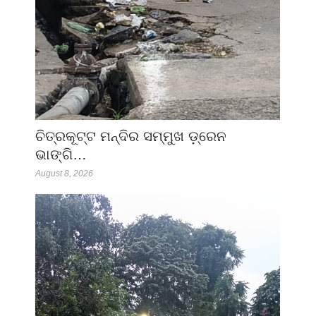
ଚିତ୍ରକୂଟ୍ଟ ମନ୍ଦିର ସମ୍ମୁଖ ଡ଼୍ରେନ
ଭାଙ୍ଗି…
August 8, 2026