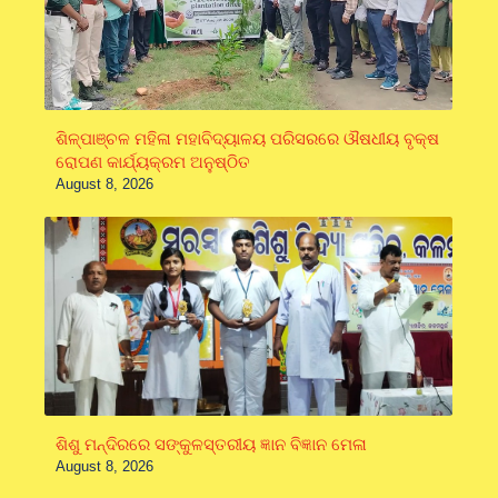
ଶିଳ୍ପାଞ୍ଚଳ ମହିଳା ମହାବିଦ୍ୟାଳୟ ପରିସରରେ ଔଷଧୀୟ ବୃକ୍ଷ
ରୋପଣ କାର୍ଯ୍ୟକ୍ରମ ଅନୁଷ୍ଠିତ
August 8, 2026
ଶିଶୁ ମନ୍ଦିରରେ ସଙ୍କୁଳସ୍ତରୀୟ ଜ୍ଞାନ ବିଜ୍ଞାନ ମେଳା
August 8, 2026