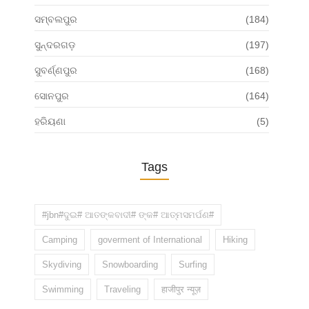
ସମ୍ବଲପୁର
(184)
ସୁନ୍ଦରଗଡ଼
(197)
ସୁବର୍ଣ୍ଣପୁର
(168)
ସୋନପୁର
(164)
ହରିୟଣା
(5)
Tags
#jbn#ଦୁଇ# ଆତଙ୍କବାଦୀ# ଙ୍କ# ଆତ୍ମସମର୍ପଣ#
Camping
goverment of International
Hiking
Skydiving
Snowboarding
Surfing
Swimming
Traveling
हाजीपुर न्यूज़