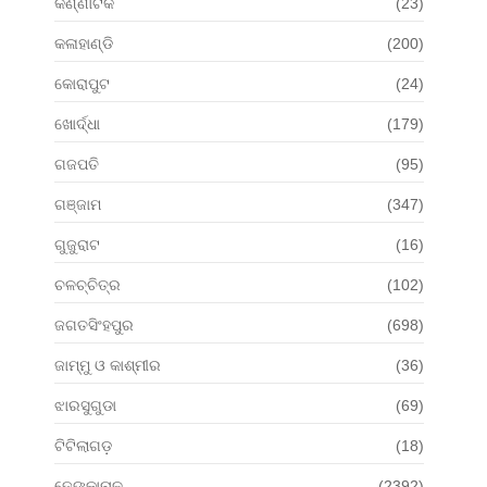
କର୍ଣ୍ଣାଟକ
(23)
କଳାହାଣ୍ଡି
(200)
କୋରାପୁଟ
(24)
ଖୋର୍ଦ୍ଧା
(179)
ଗଜପତି
(95)
ଗଞ୍ଜାମ
(347)
ଗୁଜୁରାଟ
(16)
ଚଳଚ୍ଚିତ୍ର
(102)
ଜଗତସିଂହପୁର
(698)
ଜାମ୍ମୁ ଓ କାଶ୍ମୀର
(36)
ଝାରସୁଗୁଡା
(69)
ଟିଟିଲାଗଡ଼
(18)
ଢେଙ୍କାନାଳ
(2392)