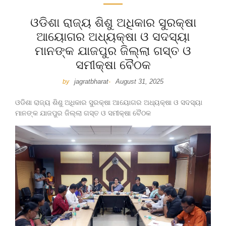
ଓଡିଶା ରାଜ୍ୟ ଶିଶୁ ଅଧିକାର ସୁରକ୍ଷା
ଆୟୋଗର ଅଧ୍ୟକ୍ଷା ଓ ସଦସ୍ୟା
ମାନଙ୍କ ଯାଜପୁର ଜିଲ୍ଲା ଗସ୍ତ ଓ
ସମୀକ୍ଷା ବୈଠକ
jagratbharat
August 31, 2025
by
-
ଓଡିଶା ରାଜ୍ୟ ଶିଶୁ ଅଧିକାର ସୁରକ୍ଷା ଆୟୋଗର ଅଧ୍ୟକ୍ଷା ଓ ସଦସ୍ୟା
ମାନଙ୍କ ଯାଜପୁର ଜିଲ୍ଲା ଗସ୍ତ ଓ ସମୀକ୍ଷା ବୈଠକ