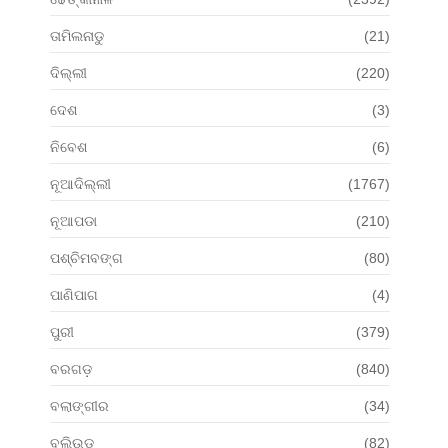
ତାମିଲନାଡୁ
(21)
ଦିଲ୍ଲୀ
(220)
ଦେଶ
(3)
ନିବେଶ
(6)
ନୂଆଦିଲ୍ଲୀ
(1767)
ନୂଆପଡା
(210)
ପଶ୍ଚିମବଙ୍ଗ
(80)
ପାଣିପାଗ
(4)
ପୁରୀ
(379)
ବରଗଡ଼
(840)
ବଲାଙ୍ଗୀର
(34)
ବଲିଉଡ୍
(82)