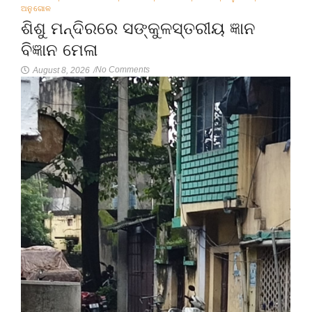
ଅନୁଗୋଳ
ଶିଶୁ ମନ୍ଦିରରେ ସଙ୍କୁଳସ୍ତରୀୟ ଜ୍ଞାନ
ବିଜ୍ଞାନ ମେଳା
No Comments
August 8, 2026
/