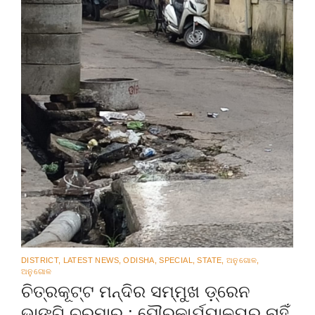
DISTRICT
,
LATEST NEWS
,
ODISHA
,
SPECIAL
,
STATE
,
ଅନୁଗୋଳ
,
ଅନୁଗୋଳ
ଚିତ୍ରକୂଟ୍ଟ ମନ୍ଦିର ସମ୍ମୁଖ ଡ଼୍ରେନ
ଭାଙ୍ଗି ଚୁରମାର୍ : ପୌରକାର୍ଯ୍ୟାଳୟର ନାହିଁ