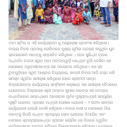
ଟାଟା ଷ୍ଟିଲ ର ଏହି କାର୍ଯ୍ୟକ୍ରମ କୁ ଅଧ୍ୟକ୍ଷା ପ୍ରଶଂସା କରିଥିଲେ।
ବାଲ୍ୟ ବିବାହ ପ୍ରଥାକୁ ରୋକିବାରେ ମୁଖ୍ୟ ଭୂମିକା ଗ୍ରହଣ କରୁଥିବା ଯୁବ
ସ୍ବେଛାସେବୀ ମାନଙ୍କୁ ସମ୍ମାନିତ କରିଥିଲେ । ପରେ ସୁକିନ୍ଦା ବ୍ଲକ
ଅନ୍ତର୍ଗତ ନଗଡା ସ୍ଥିତ ଆମ ଅଙ୍ଗନୱାଡ଼ି କେନ୍ଦ୍ର ବୁଲି ଦେଖିବା ସହ
ସେଠାକାର ଅଧିବାସୀମାନଙ୍କ ସହ ଆଲୋଚନା କରିଥିଲେ। ଏହା ସହ
ଚୁଙ୍ଗୁଡ଼ିପାଳ ସ୍ଥିତ ଆଶ୍ରମ ବିଦ୍ୟାଳୟ, ଛାତ୍ରୀ ନିବାସ ଆଦି ଗସ୍ତ କରି
ସମସ୍ତ ସ୍ଥିତିର ସମୀକ୍ଷା କରିଥିଲେ।ପରେ ଶ୍ରୀମତୀ ପାତ୍ର
ଜିଲ୍ଲାପାଳଙ୍କ କାର୍ଯ୍ୟାଳୟ ସମ୍ମିଳନୀ କକ୍ଷରେ ଏକ ସମୀକ୍ଷା ବୈଠକରେ
ଯୋଗଦେଇ ଜିଲ୍ଲାପାଳ ଶ୍ରୀ ଅମ୍ବର କୁମାର କରଙ୍କ ସହ ନଗଡ଼ାର
ଉନ୍ନତିକରଣ ସମ୍ବନ୍ଧରେ ଆଲୋଚନା ପୂର୍ବକ ମୁଖ୍ୟମନ୍ତ୍ରୀ ସମ୍ପୂର୍ଣ୍ଣ
ପୃଷ୍ଟି ଯୋଜନା, ପ୍ରଧାନ ମନ୍ତ୍ରୀ ପୋଷଣ ଯୋଜନା – ୨ ସଫଳ ଭାବରେ
କାର୍ଯ୍ୟକାରୀ ହେଉଛି ବୋଲି କହିଥିଲେ। ନଗଡା ବାସୀ ଓ ସେଠାକାର ପିଲା
ମାନଙ୍କୁ କିପରି ଉନ୍ନତ ସ୍ବାସ୍ଥ୍ୟ ସେବା ଯୋଗାଇ ଦିଆଯିବ ଏବଂ
ସେଠାରେ ସ୍ବାସ୍ଥ୍ୟକେନ୍ଦ୍ର ସ୍ଥାପନ କରାଯିବ ସେ ଦିଗରେ ତ୍ୱରିତ
କାର୍ଯ୍ୟାନୁଷ୍ଠନ ଗ୍ରହଣ କରିବାକୁ ଜିଲ୍ଲାପାଳଙ୍କୁ କହିଥିଲେ। ନଗଡ଼ାରେ