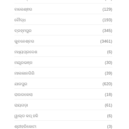
ବାଲେଶ୍ଵର
(129)
ବୌଦ୍ଧ
(193)
ବ୍ରହ୍ମପୁର
(345)
ଭୁବନେଶ୍ବର
(3461)
ମଧ୍ୟପ୍ରଦେଶ
(6)
ମୟୂରଭଞ୍ଜ
(30)
ମାଲକାନଗିରି
(39)
ଯାଜପୁର
(620)
ରାଉରକେଲା
(18)
ରାୟଗଡ଼ା
(61)
ୱାଲ୍ଡ କପ୍ ହକି
(6)
ଶ୍ରୀହରିକୋଟା
(3)