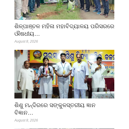
ଶିଳ୍ପାଞ୍ଚଳ ମହିଳା ମହାବିଦ୍ୟାଳୟ ପରିସରରେ
ଔଷଧୀୟ…
August 8, 2026
ଶିଶୁ ମନ୍ଦିରରେ ସଙ୍କୁଳସ୍ତରୀୟ ଜ୍ଞାନ
ବିଜ୍ଞାନ…
August 8, 2026