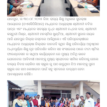
ଯାଜପୁର, ତା ୩୦.୦୮.୨୦୨୫ ରିଖ: ରାଜ୍ୟ ଶିଶୁ ଅଧିକାର ସୁରକ୍ଷା
ଆୟୋଗର (ଓଏସସିପିସିଆର) ମାନ୍ୟବର ଅଧ୍ୟକ୍ଷା ଶ୍ରୀମତୀ ବବିତା
ପାତ୍ର ଏବଂ ମାନ୍ୟବର ସଦସ୍ୟା ବୃନ୍ଦ ଶ୍ରୀମତୀ ଚନ୍ଦନା ଦାସ, ଶ୍ରୀମତୀ
କସ୍ତୁରୀ ମିଶ୍ର, ଶ୍ରୀମତୀ ମନସ୍ମିତା ଖୁଣ୍ଟିଆ, ଶ୍ରୀମତୀ ସୁଜାତା ନାୟକ
ଆଜି ଯାଜପୁର ଜିଲ୍ଲା ଗସ୍ତରେ ଆସିଥିଲେ। ଏହି ପରିପ୍ରେକ୍ଷୀରେ
ମାନ୍ୟବର ଅଧ୍ୟକ୍ଷା ଜିଲ୍ଲାର ଦାନଗଦି ସ୍ଥିତ ଶିଶୁ ପରିଚର୍ଯ୍ୟା ଅନୁଷ୍ଠାନ
ଅନ୍ନପୂର୍ଣ୍ଣା ଶିଶୁ ଗୃହ ପରିଦର୍ଶନ କରିବା ସହ ସଂସାଇଲୋ ଠାରେ ଟାଟା ଷ୍ଟିଲ
ଫାଉଣ୍ଡେସନ ର ସାଥିଆ କାର୍ଯ୍ୟକ୍ରମ ରେ ମୁଖ୍ୟ ଅତିଥି ଭାବେ
ଯୋଗଦେଇ ଆଦିବାସୀ ମାନଙ୍କୁ ମୁଖ୍ୟ ସ୍ରୋତରେ ସାମିଲ କରିବାକୁ ହେଲେ
ବାଲ୍ୟ ବିବାହ ରୋକିବା ସହ ସ୍କୁଲ ରୁ ପାଠ ଛାଡୁଥିବା ଝିଅ ମାନଙ୍କୁ ପୁନଃ
ସ୍କୁଲ ରେ ନାମ ଲେଖାଇବା ପାଇଁ ସବୁ ସ୍ତରରେ ଉଦ୍ୟମ ହେବା
ଆବଶ୍ୟକତା ରହିଛି।