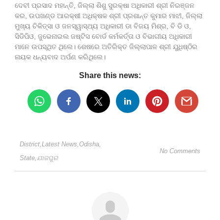
ଦେବୀ ପ୍ରସାଦ ମହାନ୍ତି, ଜିଲ୍ଲା ଶିଶୁ ସୁରକ୍ଷା ଅଧିକାରୀ ଶ୍ରୀ ନିରଞ୍ଜନ
କର, ଉପଖଣ୍ଡ ଆରକ୍ଷୀ ଅଧିକ୍ଷକ ଶ୍ରୀ ପ୍ରଶାନ୍ତ କୁମାର ମାଝୀ, ଜିଲ୍ଲା
ମୁଖ୍ୟ ଚିକିତ୍ସା ଓ ଜନସ୍ୱାସ୍ଥ୍ୟ ଅଧିକାରୀ ଡା ବିଜୟ ମିଶ୍ର, ବି ଡି ଓ,
ସିଡିପିଓ, ଜୁଭେନାଇଲ ଜଷ୍ଟିସ ବୋର୍ଡ କର୍ମକର୍ତ୍ତା ଓ ବିଭାଗୀୟ ଅଧିକାରୀ
ମାନେ ଉପସ୍ଥିତ ଥିଲେ। ଶେଷରେ ଅତିରିକ୍ତ ଜିଲ୍ଲାପାଳ ଶ୍ରୀ ଯୁଧିଷ୍ଠିର
ନାୟକ ଧନ୍ୟବାଦ ଅର୍ପଣ କରିଥିଲେ।
Share this news:
District
,
Latest News
,
Odisha
,
No Comments
State
,
ଯାଜପୁର