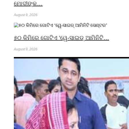
ମୋଦୀଙ୍କ…
August 9, 2026
୫୦ କିମିରେ ଗୋଟିଏ ‘ୱେ-ସାଇଡ୍ ଆମିନିଟି…
August 9, 2026