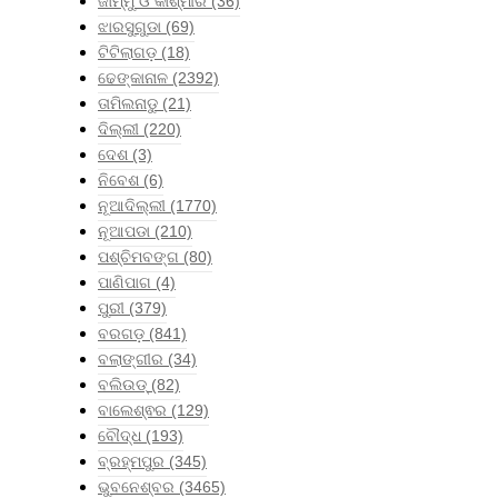
ଜାମ୍ମୁ ଓ କାଶ୍ମୀର
(36)
ଝାରସୁଗୁଡା
(69)
ଟିଟିଲାଗଡ଼
(18)
ଢେଙ୍କାନାଳ
(2392)
ତାମିଲନାଡୁ
(21)
ଦିଲ୍ଲୀ
(220)
ଦେଶ
(3)
ନିବେଶ
(6)
ନୂଆଦିଲ୍ଲୀ
(1770)
ନୂଆପଡା
(210)
ପଶ୍ଚିମବଙ୍ଗ
(80)
ପାଣିପାଗ
(4)
ପୁରୀ
(379)
ବରଗଡ଼
(841)
ବଲାଙ୍ଗୀର
(34)
ବଲିଉଡ୍
(82)
ବାଲେଶ୍ଵର
(129)
ବୌଦ୍ଧ
(193)
ବ୍ରହ୍ମପୁର
(345)
ଭୁବନେଶ୍ବର
(3465)