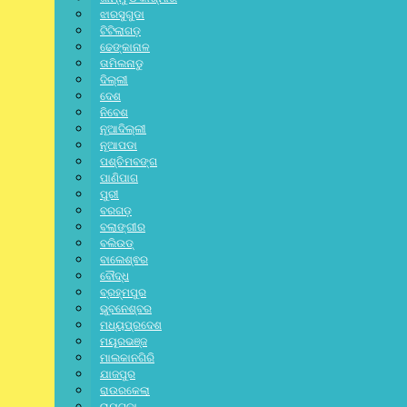
ଝାରସୁଗୁଡା
ଟିଟିଲାଗଡ଼
ଢେଙ୍କାନାଳ
ତାମିଲନାଡୁ
ଦିଲ୍ଲୀ
ଦେଶ
ନିବେଶ
ନୂଆଦିଲ୍ଲୀ
ନୂଆପଡା
ପଶ୍ଚିମବଙ୍ଗ
ପାଣିପାଗ
ପୁରୀ
ବରଗଡ଼
ବଲାଙ୍ଗୀର
ବଲିଉଡ୍
ବାଲେଶ୍ଵର
ବୌଦ୍ଧ
ବ୍ରହ୍ମପୁର
ଭୁବନେଶ୍ବର
ମଧ୍ୟପ୍ରଦେଶ
ମୟୂରଭଞ୍ଜ
ମାଲକାନଗିରି
ଯାଜପୁର
ରାଉରକେଲା