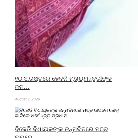
୧୦ ଅଗଷ୍ଟରେ ହେବନି ମୁଖ୍ୟମନ୍ତ୍ରୀଙ୍କ
ଜନ…
August 9, 2026
ବିଜେଡି ବିଧାୟକଙ୍କ ଜନ୍ମଦିନରେ ମଞ୍ଚ
ଉପରେ…