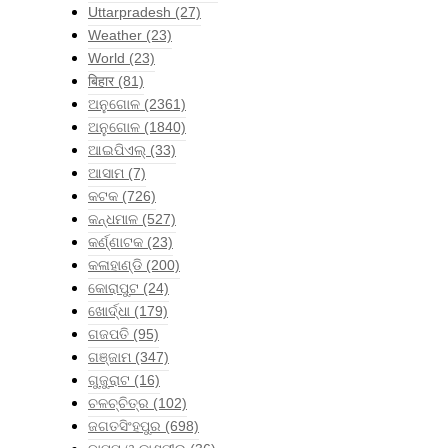
Uttarpradesh
(27)
Weather
(23)
World
(23)
बिहार
(81)
ଅନୁଗୋଳ
(2361)
ଅନୁଗୋଳ
(1840)
ଆଇପିଏଲ୍
(33)
ଆସାମ
(7)
କଟକ
(726)
କନ୍ଧମାଳ
(527)
କର୍ଣ୍ଣାଟକ
(23)
କଳାହାଣ୍ଡି
(200)
କୋରାପୁଟ
(24)
ଖୋର୍ଦ୍ଧା
(179)
ଗଜପତି
(95)
ଗଞ୍ଜାମ
(347)
ଗୁଜୁରାଟ
(16)
ଚଳଚ୍ଚିତ୍ର
(102)
ଜଗତସିଂହପୁର
(698)