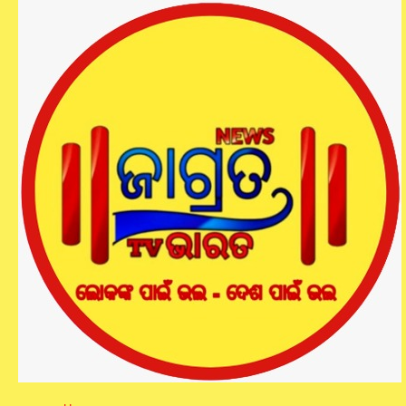
ଭେଣ୍ଟିଲେଟର୍‌ରୁ ବାହାରକୁ ଆସିଲେ
ଅଭିଜିତ ମଜୁମଦାର; ଆଇସିୟୁ ବେଡ୍‌ରେ
ଚାଲିଛି ଚିକିତ୍ସା
jagratbharat
by
September 19, 2025
-
ପାର୍ବଣ ପୂର୍ବରୁ ସଙ୍ଗୀତ ପ୍ରେମୀଙ୍କ ପାଇଁ ଖୁସିର ଖବର । ଲକ୍ଷ ଲକ୍ଷ
ଲୋକଙ୍କ ପ୍ରାର୍ଥନା ଶୁଣିଛନ୍ତି ଭଗବାନ । ଭେଣ୍ଟିଲେଟର୍‌ରୁ ବାହାରକୁ
ଆସିଲେ ମେଲୋଡି କିଙ୍ଗ୍‌ ଅଭିଜିତ ମଜୁମଦାର । ଆଇସିୟୁ ବେଡ୍‌ରେ ଚାଲିଛି
ଦାଦାଙ୍କ ଚିକିତ୍ସା । ପୂର୍ବରୁ ଦାଦାଙ୍କ ସ୍ୱାସ୍ଥ୍ୟବସ୍ଥା ସଙ୍କଟାପନ୍ନ
ରହିଥିବା ବେଳେ ଏବେ ସେଥିରେ ସୁଧାର ଆସିଛି ।