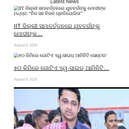
Latest News
IIT ଦିଲ୍ଲୀ ସମାବର୍ତ୍ତନରେ ଯୁବବର୍ଗଙ୍କୁ
ମୋଦୀଙ୍କ…
August 9, 2026
୫୦ କିମିରେ ଗୋଟିଏ ‘ୱେ-ସାଇଡ୍ ଆମିନିଟି…
August 9, 2026