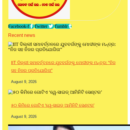
Facebook-f
Twitter
Tumblr
Recent news
IIT ଦିଲ୍ଲୀ ସମାବର୍ତ୍ତନରେ ଯୁବବର୍ଗଙ୍କୁ ମୋଦୀଙ୍କ ମନ୍ତ୍ର: “ନିଜ
ସହ ନିଜର ପ୍ରତିଯୋଗିତା”
August 9, 2026
୫୦ କିମିରେ ଗୋଟିଏ ‘ୱେ-ସାଇଡ୍ ଆମିନିଟି ସେଣ୍ଟର’
August 9, 2026