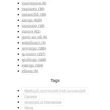
ମଧ୍ୟପ୍ରଦେଶ
(6)
ମୟୂରଭଞ୍ଜ
(30)
ମାଲକାନଗିରି
(39)
ଯାଜପୁର
(620)
ରାଉରକେଲା
(18)
ରାୟଗଡ଼ା
(61)
ୱାଲ୍ଡ କପ୍ ହକି
(6)
ଶ୍ରୀହରିକୋଟା
(3)
ସମ୍ବଲପୁର
(185)
ସୁନ୍ଦରଗଡ଼
(197)
ସୁବର୍ଣ୍ଣପୁର
(168)
ସୋନପୁର
(164)
ହରିୟଣା
(5)
Tags
#jbn#ଦୁଇ# ଆତଙ୍କବାଦୀ# ଙ୍କ# ଆତ୍ମସମର୍ପଣ#
Camping
goverment of International
Hiking