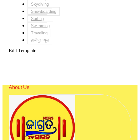
Skydiving
Snowboarding
Surfing
Swimming
Traveling
हाजीपुर न्यूज़
Edit Template
About Us