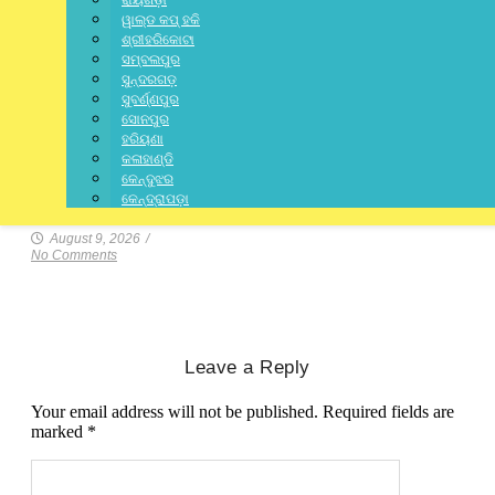
ରାୟଗଡ଼ା
ୱାଲ୍ଡ କପ୍ ହକି
ଶ୍ରୀହରିକୋଟା
ସମ୍ବଲପୁର
ସୁନ୍ଦରଗଡ଼
ସୁବର୍ଣ୍ଣପୁର
DISTRICT
,
LATEST NEWS
,
ODISHA
,
SPECIAL
,
STATE
,
ଭୁବନେଶ୍ବର
ସୋନପୁର
ହରିୟଣା
୧୦ ଅଗଷ୍ଟରେ ହେବନି ମୁଖ୍ୟମନ୍ତ୍ରୀଙ୍କ
କଳାହାଣ୍ଡି
କେନ୍ଦୁଝର
ଜନ ଅଭିଯୋଗ ଶୁଣାଣି
କେନ୍ଦ୍ରାପଡ଼ା
August 9, 2026
/
No Comments
Leave a Reply
Your email address will not be published.
Required fields are
marked
*