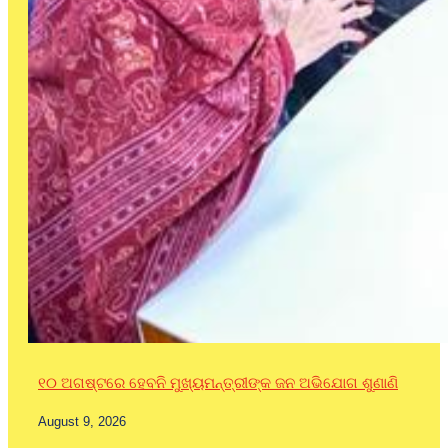
୧୦ ଅଗଷ୍ଟରେ ହେବନି ମୁଖ୍ୟମନ୍ତ୍ରୀଙ୍କ ଜନ ଅଭିଯୋଗ ଶୁଣାଣି
August 9, 2026