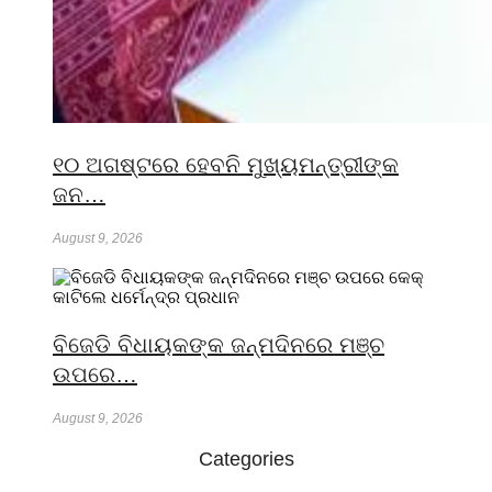
୧୦ ଅଗଷ୍ଟରେ ହେବନି ମୁଖ୍ୟମନ୍ତ୍ରୀଙ୍କ
ଜନ…
August 9, 2026
ବିଜେଡି ବିଧାୟକଙ୍କ ଜନ୍ମଦିନରେ ମଞ୍ଚ
ଉପରେ…
August 9, 2026
Categories