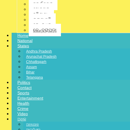
ସୁବର୍ଣ୍ଣପୁର
ସୋନପୁର
ହରିୟଣା
କଳାହାଣ୍ଡି
କେନ୍ଦୁଝର
ja
କେନ୍ଦ୍ରାପଡ଼ା
Home
Wri
National
Facebook-f
Twitter
Lin
States
Previous Posts
Andhra Pradesh
Next Post
Arunachal Pradesh
Chhattisgarh
Assam
Related Posts:
Bihar
Telangana
Politics
Contact
Sports
Entertainment
Health
Crime
Video
ଅଧିକ
ଅନୁଗୋଳ
ଆଇପିଏଲ୍