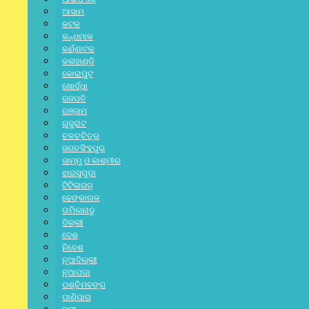
ଆସାମ
କଟକ
କନ୍ଧମାଳ
କର୍ଣ୍ଣାଟକ
କଳାହାଣ୍ଡି
କୋରାପୁଟ
ଖୋର୍ଦ୍ଧା
ଗଜପତି
ଗଞ୍ଜାମ
ଗୁଜୁରାଟ
ଚଳଚ୍ଚିତ୍ର
ଜଗତସିଂହପୁର
ଜାମ୍ମୁ ଓ କାଶ୍ମୀର
ଝାରସୁଗୁଡା
ଟିଟିଲାଗଡ଼
ଢେଙ୍କାନାଳ
ତାମିଲନାଡୁ
ଦିଲ୍ଲୀ
ଦେଶ
ନିବେଶ
ନୂଆଦିଲ୍ଲୀ
ନୂଆପଡା
ପଶ୍ଚିମବଙ୍ଗ
ପାଣିପାଗ