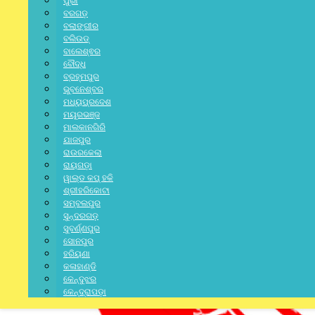
ପୁରୀ
ବରଗଡ଼
ବଲାଙ୍ଗୀର
ବଲିଉଡ୍
ବାଲେଶ୍ଵର
ବୌଦ୍ଧ
ବ୍ରହ୍ମପୁର
ଭୁବନେଶ୍ବର
ମଧ୍ୟପ୍ରଦେଶ
ମୟୂରଭଞ୍ଜ
ମାଲକାନଗିରି
ଯାଜପୁର
ରାଉରକେଲା
ରାୟଗଡ଼ା
ୱାଲ୍ଡ କପ୍ ହକି
ଶ୍ରୀହରିକୋଟା
ସମ୍ବଲପୁର
ସୁନ୍ଦରଗଡ଼
ସୁବର୍ଣ୍ଣପୁର
ସୋନପୁର
ହରିୟଣା
କଳାହାଣ୍ଡି
କେନ୍ଦୁଝର
କେନ୍ଦ୍ରାପଡ଼ା