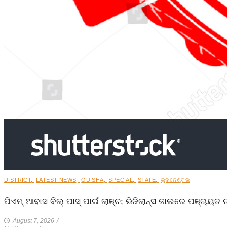
DISTRICT
,
LATEST NEWS
,
ODISHA
,
SPECIAL
,
STATE
,
ଭୁବନେଶ୍ବର
ପିଏମ୍ ଆବାସ ବିଲ୍ ପାସ୍ ପାଇଁ ଲାଞ୍ଚ; ଭିଜିଲାନ୍ସ ଜାଲରେ ପଞ୍ଚାୟ
August 7, 2026
/