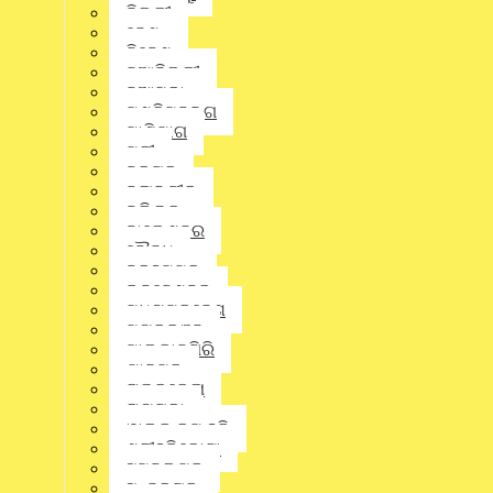
ଦିଲ୍ଲୀ
ଦେଶ
ନିବେଶ
ନୂଆଦିଲ୍ଲୀ
ନୂଆପଡା
ପଶ୍ଚିମବଙ୍ଗ
ପାଣିପାଗ
ପୁରୀ
ବରଗଡ଼
ବଲାଙ୍ଗୀର
District
,
Latest News
,
Odisha
,
State
,
କନ୍ଧମାଳ
ବଲିଉଡ୍
ବାଲେଶ୍ଵର
ବୌଦ୍ଧ
ବ୍ରହ୍ମପୁର
ଭୁବନେଶ୍ବର
ମଧ୍ୟପ୍ରଦେଶ
ମୟୂରଭଞ୍ଜ
ମାଲକାନଗିରି
ଯାଜପୁର
ରାଉରକେଲା
ରାୟଗଡ଼ା
ୱାଲ୍ଡ କପ୍ ହକି
ଶ୍ରୀହରିକୋଟା
ସମ୍ବଲପୁର
ସୁନ୍ଦରଗଡ଼