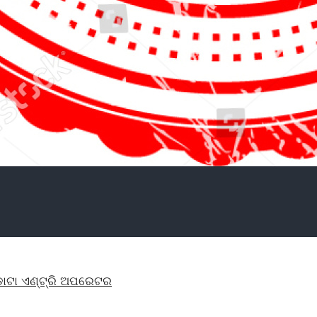
ତ ଡାଟା ଏଣ୍ଟ୍ରି ଅପରେଟର