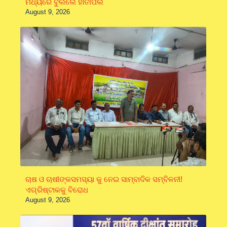
ମଧ୍ୟରେ ବୁଲିଲେ ହାତୀପଲ
August 9, 2026
ଚାଷ ଓ ଚାଷୀଙ୍କସମସ୍ୟା କୁ ନେଇ ସାମ୍ବାଦିକ ସମ୍ବିଳନୀ!
ଏଗ୍ରିଷ୍ଟାକକୁ ବିରୋଧ
August 9, 2026