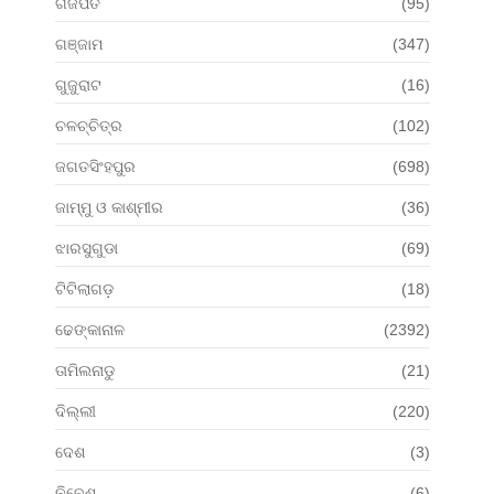
ଗଜପତି
(95)
ଗଞ୍ଜାମ
(347)
ଗୁଜୁରାଟ
(16)
ଚଳଚ୍ଚିତ୍ର
(102)
ଜଗତସିଂହପୁର
(698)
ଜାମ୍ମୁ ଓ କାଶ୍ମୀର
(36)
ଝାରସୁଗୁଡା
(69)
ଟିଟିଲାଗଡ଼
(18)
ଢେଙ୍କାନାଳ
(2392)
ତାମିଲନାଡୁ
(21)
ଦିଲ୍ଲୀ
(220)
ଦେଶ
(3)
ନିବେଶ
(6)