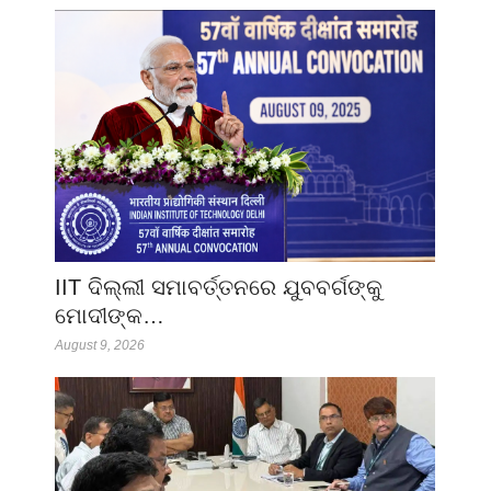
IIT ଦିଲ୍ଲୀ ସମାବର୍ତ୍ତନରେ ଯୁବବର୍ଗଙ୍କୁ
ମୋଦୀଙ୍କ…
August 9, 2026