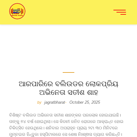
ଆରପାରିରେ ବଲିଉଡର ଲୋକପ୍ରିୟ
ଅଭିନେତା ସତୀଶ ଶାହ
jagratbharat
October 25, 2025
by
-
ବିଶିଷ୍ଟ ବଲିଉଡ ଅଭିନେତା ସତୀଶ ଶାହଙ୍କର ପରଲୋକ ହୋଇଯାଇଛି।
ତାଙ୍କୁ ୭୪ ବର୍ଷ ହୋଇଥିଲା। ସେ କିଡନୀ ଜନିତ ରୋଗରେ ଆକ୍ରାନ୍ତ ହୋଇ
ଚିକିତ୍ସିତ ହେଉଥିଲେ। ଶନିବାର ଅପରାହ୍ନ ପ୍ରାୟ ୨ଟା ୩୦ ମିନିଟରେ
ମୁମ୍ବଇର ହିନ୍ଦୁଜା ହସ୍ପିଟାଲରେ ସେ ଶେଷ ନିଃଶ୍ଵାସ ତ୍ୟାଗ କରିଛନ୍ତି।