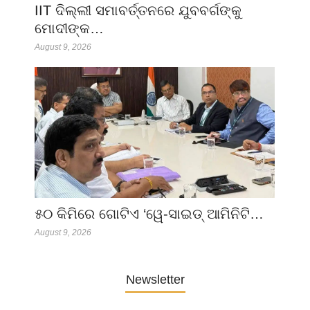
IIT ଦିଲ୍ଲୀ ସମାବର୍ତ୍ତନରେ ଯୁବବର୍ଗଙ୍କୁ
ମୋଦୀଙ୍କ…
August 9, 2026
୫୦ କିମିରେ ଗୋଟିଏ ‘ୱେ-ସାଇଡ୍ ଆମିନିଟି…
August 9, 2026
Newsletter