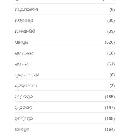
ମଧ୍ୟପ୍ରଦେଶ
(6)
ମୟୂରଭଞ୍ଜ
(30)
ମାଲକାନଗିରି
(39)
ଯାଜପୁର
(620)
ରାଉରକେଲା
(18)
ରାୟଗଡ଼ା
(61)
ୱାଲ୍ଡ କପ୍ ହକି
(6)
ଶ୍ରୀହରିକୋଟା
(3)
ସମ୍ବଲପୁର
(185)
ସୁନ୍ଦରଗଡ଼
(197)
ସୁବର୍ଣ୍ଣପୁର
(168)
ସୋନପୁର
(164)