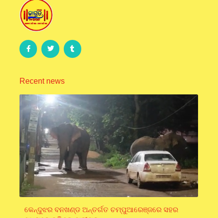
Recent news
କେନ୍ଦୁଝର ବନଖଣ୍ଡ ଅନ୍ତର୍ଗତ ଚମ୍ପୁଆରେଞ୍ଜରେ ସହର