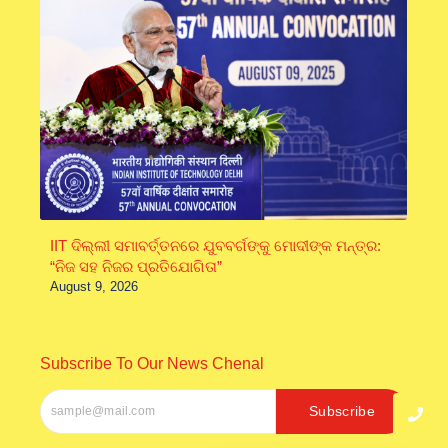
IIT ଦିଲ୍ଲୀ ସମାବର୍ତ୍ତନରେ ଯୁବବର୍ଗଙ୍କୁ ମୋଦୀଙ୍କ ମନ୍ତ୍ର:
“ନିଜ ସହ ନିଜର ପ୍ରତିଯୋଗିତା”
August 9, 2026
Subscribe To Our News Chenal
Subscribe