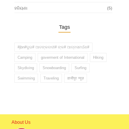
ହରିୟଣା
(5)
Tags
#jbn#ଦୁଇ# ଆତଙ୍କବାଦୀ# ଙ୍କ# ଆତ୍ମସମର୍ପଣ#
Camping
goverment of International
Hiking
Skydiving
Snowboarding
Surfing
Swimming
Traveling
हाजीपुर न्यूज़
About Us