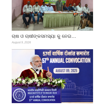
ଚାଷ ଓ ଚାଷୀଙ୍କସମସ୍ୟା କୁ ନେଇ…
August 9, 2026