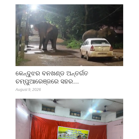
କେନ୍ଦୁଝର ବନଖଣ୍ଡ ଅନ୍ତର୍ଗତ
ଚମ୍ପୁଆରେଞ୍ଜରେ ସହର…
August 9, 2026