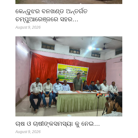
କେନ୍ଦୁଝର ବନଖଣ୍ଡ ଅନ୍ତର୍ଗତ
ଚମ୍ପୁଆରେଞ୍ଜରେ ସହର…
August 9, 2026
ଚାଷ ଓ ଚାଷୀଙ୍କସମସ୍ୟା କୁ ନେଇ…
August 9, 2026