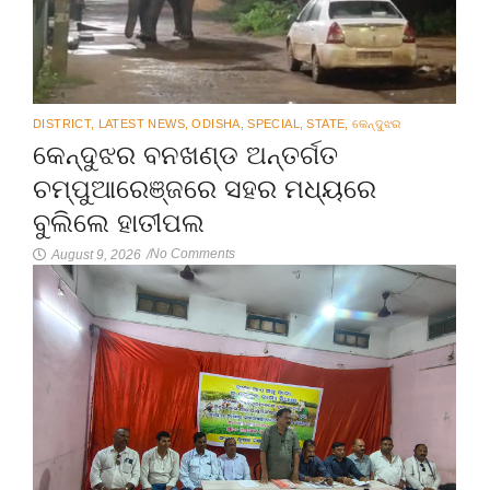
DISTRICT
,
LATEST NEWS
,
ODISHA
,
SPECIAL
,
STATE
,
କେନ୍ଦୁଝର
କେନ୍ଦୁଝର ବନଖଣ୍ଡ ଅନ୍ତର୍ଗତ
ଚମ୍ପୁଆରେଞ୍ଜରେ ସହର ମଧ୍ୟରେ
ବୁଲିଲେ ହାତୀପଲ
No Comments
August 9, 2026
/