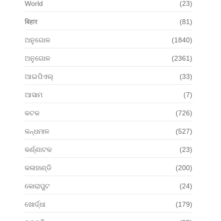
World
(23)
बिहार
(81)
ଅନୁଗୋଳ
(1840)
ଅନୁଗୋଳ
(2361)
ଆଇପିଏଲ୍
(33)
ଆସାମ
(7)
କଟକ
(726)
କନ୍ଧମାଳ
(527)
କର୍ଣ୍ଣାଟକ
(23)
କଳାହାଣ୍ଡି
(200)
କୋରାପୁଟ
(24)
ଖୋର୍ଦ୍ଧା
(179)