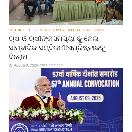
DISTRICT
,
LATEST NEWS
,
ODISHA
,
SPECIAL
,
STATE
,
ବରଗଡ଼
ଚାଷ ଓ ଚାଷୀଙ୍କସମସ୍ୟା କୁ ନେଇ
ସାମ୍ବାଦିକ ସମ୍ବିଳନୀ!ଏଗ୍ରିଷ୍ଟାକକୁ
ବିରୋଧ
No Comments
August 9, 2026
/