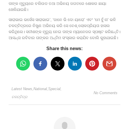
ତାଙ୍କ ମୃତ୍ୟୁରେ ବଲିଉଡ ତଥା ଅଭିନୟ ଜଗତରେ ଶୋକର ଛାୟା
ଖେଳିଯାଇଛି।
ସାରାଭାଇ ଭର୍ସେସ ସାରାଭାଇ’, ‘ଜାନେ ଭି‌ ଦୋ ୟାରୋ’ ଏବଂ ‘ମେ ହୁଁ ନା’ ଭଳି
ଚଳଚ୍ଚିତ୍ରରେ ନିଖୁଣ ଅଭିନୟ କରି ସେ ବେଶ୍‌ ଲୋକପ୍ରିୟତା ହାସଲ
କରିଥିଲେ। ସତୀଶଙ୍କ ମୃତ୍ୟୁ ନେଇ ତାଙ୍କ ମ୍ୟାନେଜର ସ୍ପଷ୍ଟ କରିଛନ୍ତି।
ଆସନ୍ତା ରବିବାର ତାଙ୍କର ଅନ୍ତିମ ସଂସ୍କାର କରାଯିବ ବୋଲି କୁହାଯାଇଛି।
Share this news:
Latest News
,
National
,
Special
,
No Comments
ଚଳଚ୍ଚିତ୍ର