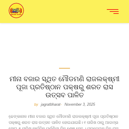
ମୀନା ବଜାର ସ୍ଥିତ ମୌଡମଣି ରାଜଲକ୍ଷ୍ମୀ
ପୂଜା ପ୍ରତିଷ୍ଠାନ ପକ୍ଷରୁ ଶରତ ରାସ
ଉତ୍ସବ ପାଳିତ
jagratbharat
November 3, 2025
by
-
ଢେ଼ଙ୍କାନାଳ ମୀନା ବଜାର ସ୍ଥିତ ମୌଡମଣି ରାଜଲକ୍ଷ୍ମୀ ପୂଜା ପ୍ରତିଷ୍ଠାନ
ପକ୍ଷରୁ ଶରତ ରାସ ଉତ୍ସବ ପାଳିତ ହୋଇଯାଇଛି। ୧ ତାରିଖ ଠାରୁ ଆରମ୍ଭ
ହୋଇ ୫ ତାରିଖ କାର୍ତ୍ତିକ ପୂର୍ଣ୍ଣିମା ଦିନ ଶେଷ ହେବ । ପ୍ରତ୍ୟେକ ଦିନ ରାସ