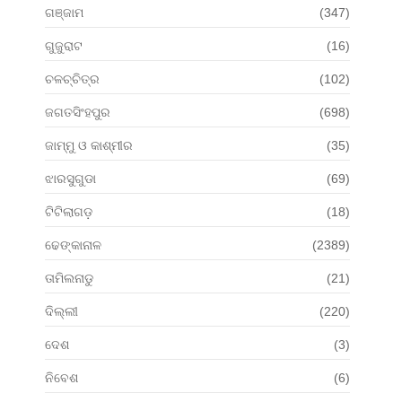
ଗଞ୍ଜାମ
(347)
ଗୁଜୁରାଟ
(16)
ଚଳଚ୍ଚିତ୍ର
(102)
ଜଗତସିଂହପୁର
(698)
ଜାମ୍ମୁ ଓ କାଶ୍ମୀର
(35)
ଝାରସୁଗୁଡା
(69)
ଟିଟିଲାଗଡ଼
(18)
ଢେଙ୍କାନାଳ
(2389)
ତାମିଲନାଡୁ
(21)
ଦିଲ୍ଲୀ
(220)
ଦେଶ
(3)
ନିବେଶ
(6)