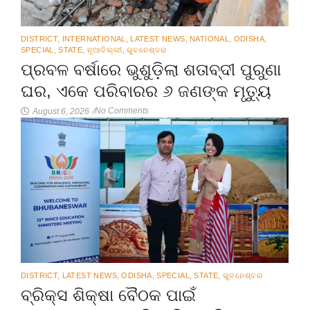
DISTRICT
,
INTERNATIONAL
,
LATEST NEWS
,
NATIONAL
,
ODISHA
,
SPECIAL
,
STATE
,
ନୂଆଦିଲ୍ଲୀ
,
ଭୁବନେଶ୍ବର
ପ୍ରବଳ ବର୍ଷାରେ ଭୁଶୁଡ଼ିଲା ଶତାବ୍ଦୀ ପୁରୁଣା
ଘର, ଏକେ ପରିବାରର ୬ ଜଣଙ୍କ ମୃତ୍ୟୁ
No Comments
August 6, 2026
/
DISTRICT
,
LATEST NEWS
,
ODISHA
,
SPECIAL
,
STATE
,
ଭୁବନେଶ୍ବର
ବ୍ରିକ୍ସ ଶିକ୍ଷା ବୈଠକ ପାଇଁ