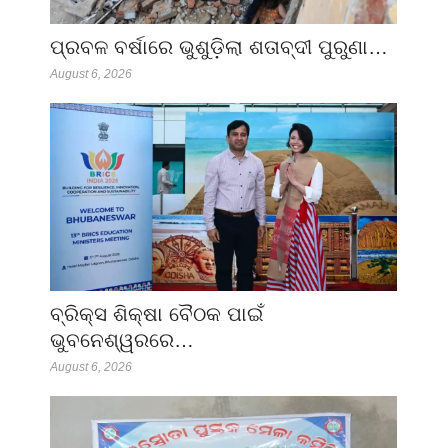
ପ୍ରବଳ ବର୍ଷାରେ ଭୁଶୁଡ଼ିଲା ଶତାବ୍ଦୀ ପୁରୁଣା…
August 6, 2026
ବ୍ରିକ୍ସ ଶିକ୍ଷା ବୈଠକ ପାଇଁ
ଭୁବନେଶ୍ୱରରେ…
August 6, 2026