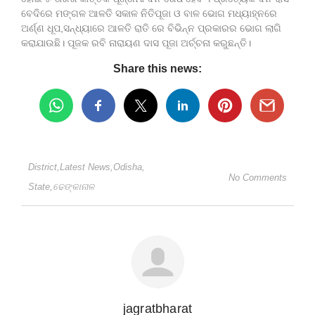
ବେଦିରେ ମଙ୍ଗଳ ଆଳତି ସକାଳ ନିତିପୂଜା ଓ ବାଳ ଭୋଗ ମଧ୍ୟାହ୍ନରେ
ଅର୍ଣ୍ଣ ଧୂପ,ସନ୍ଧ୍ୟାରେ ଆଳତି ରାତି ରେ ବିଭିନ୍ନ ପ୍ରକାରର ଭୋଗ ଲାଗି
କରାଯାଉଛି। ପୂଜକ ରବି ନାରାୟଣ ଦାସ ପୂଜା ଅର୍ଚ୍ଚନା କରୁଛନ୍ତି।
Share this news:
District
,
Latest News
,
Odisha
,
No Comments
State
,
ଢେଙ୍କାନାଳ
jagratbharat