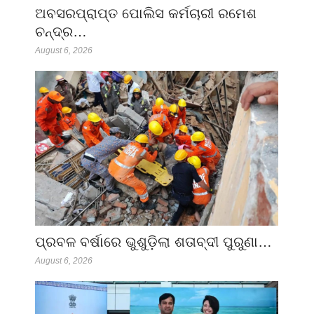
ଅବସରପ୍ରାପ୍ତ ପୋଲିସ କର୍ମଚାରୀ ରମେଶ
ଚନ୍ଦ୍ର…
August 6, 2026
ପ୍ରବଳ ବର୍ଷାରେ ଭୁଶୁଡ଼ିଲା ଶତାବ୍ଦୀ ପୁରୁଣା…
August 6, 2026