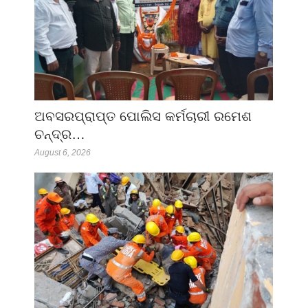
ଅବସରପ୍ରାପ୍ତ ପୋଲିସ କର୍ମଚାରୀ ରମେଶ
ଚନ୍ଦ୍ର…
August 6, 2026