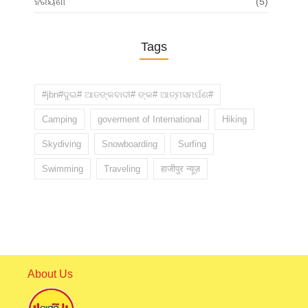
ହରିୟଣା
(5)
Tags
#jbn#ଦୁଇ# ଆତଙ୍କବାଦୀ# ଙ୍କ# ଆତ୍ମସମର୍ପଣ#
Camping
goverment of International
Hiking
Skydiving
Snowboarding
Surfing
Swimming
Traveling
हाजीपुर न्यूज़
About Us