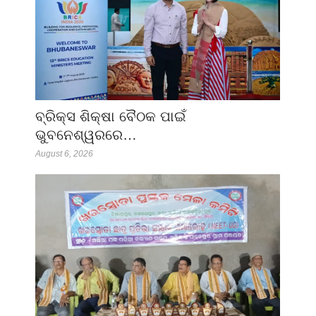
ବ୍ରିକ୍ସ ଶିକ୍ଷା ବୈଠକ ପାଇଁ
ଭୁବନେଶ୍ୱରରେ…
August 6, 2026