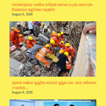
ଅବସରପ୍ରାପ୍ତ ପୋଲିସ କର୍ମଚାରୀ ରମେଶ ଚନ୍ଦ୍ର ରାଉତଙ୍କ
ବିୟୋଗରେ ସ୍କୁତିସଭା ଅନୁଷ୍ଠିତ
August 6, 2026
ପ୍ରବଳ ବର୍ଷାରେ ଭୁଶୁଡ଼ିଲା ଶତାବ୍ଦୀ ପୁରୁଣା ଘର, ଏକେ ପରିବାରର
୬ ଜଣଙ୍କ…
August 6, 2026