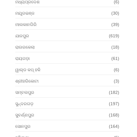
ମଧ୍ୟପ୍ରଦେଶ
(6)
ମୟୂରଭଞ୍ଜ
(30)
ମାଲକାନଗିରି
(39)
ଯାଜପୁର
(619)
ରାଉରକେଲା
(18)
ରାୟଗଡ଼ା
(61)
ୱାଲ୍ଡ କପ୍ ହକି
(6)
ଶ୍ରୀହରିକୋଟା
(3)
ସମ୍ବଲପୁର
(182)
ସୁନ୍ଦରଗଡ଼
(197)
ସୁବର୍ଣ୍ଣପୁର
(168)
ସୋନପୁର
(164)