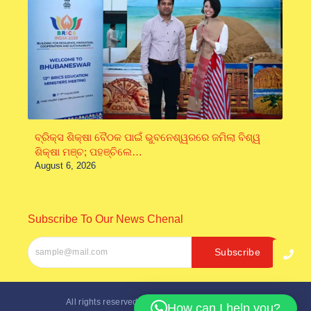
ବ୍ରିକ୍ସ ଶିକ୍ଷା ବୈଠକ ପାଇଁ ଭୁବନେଶ୍ୱରରେ ଜମିଲା ବିଶ୍ୱ
ଶିକ୍ଷା ମଞ୍ଚ; ପହଞ୍ଚିଲେ…
August 6, 2026
Subscribe To Our News Chenal
Subscribe
All rights reserved. Designed by
Inter Softech
How can I help you?