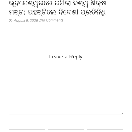
ଭୁବନେଶ୍ୱରରେ ଜମିଲା ବିଶ୍ୱ ଶିକ୍ଷା
ମଞ୍ଚ; ପହଞ୍ଚିଲେ ବିଦେଶୀ ପ୍ରତିନିଧି
No Comments
August 6, 2026
/
Leave a Reply