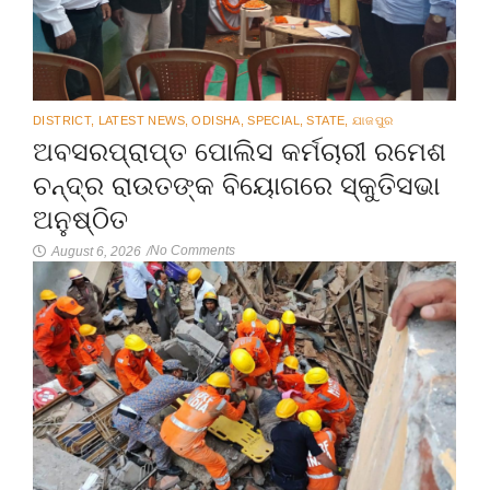
DISTRICT
,
LATEST NEWS
,
ODISHA
,
SPECIAL
,
STATE
,
ଯାଜପୁର
ଅବସରପ୍ରାପ୍ତ ପୋଲିସ କର୍ମଚାରୀ ରମେଶ
ଚନ୍ଦ୍ର ରାଉତଙ୍କ ବିୟୋଗରେ ସ୍କୁତିସଭା
ଅନୁଷ୍ଠିତ
No Comments
August 6, 2026
/