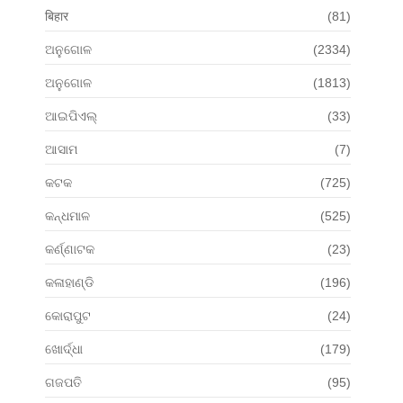
बिहार
(81)
ଅନୁଗୋଳ
(2334)
ଅନୁଗୋଳ
(1813)
ଆଇପିଏଲ୍
(33)
ଆସାମ
(7)
କଟକ
(725)
କନ୍ଧମାଳ
(525)
କର୍ଣ୍ଣାଟକ
(23)
କଳାହାଣ୍ଡି
(196)
କୋରାପୁଟ
(24)
ଖୋର୍ଦ୍ଧା
(179)
ଗଜପତି
(95)